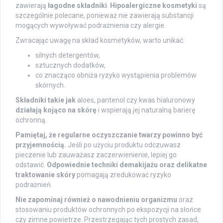
zawierają
łagodne składniki
.
Hipoalergiczne kosmetyki
są
szczególnie polecane, ponieważ nie zawierają substancji
mogących wywoływać podrażnienia czy alergie.
Zwracając uwagę na skład kosmetyków, warto unikać:
silnych detergentów,
sztucznych dodatków,
co znacząco obniża ryzyko wystąpienia problemów
skórnych.
Składniki takie jak
aloes, pantenol czy kwas hialuronowy
działają kojąco na skórę
i wspierają jej naturalną barierę
ochronną.
Pamiętaj, że regularne oczyszczanie twarzy powinno być
przyjemnością.
Jeśli po użyciu produktu odczuwasz
pieczenie lub zauważasz zaczerwienienie, lepiej go
odstawić.
Odpowiednie techniki demakijażu oraz delikatne
traktowanie skóry
pomagają zredukować ryzyko
podrażnień.
Nie zapominaj również o nawodnieniu organizmu
oraz
stosowaniu produktów ochronnych po ekspozycji na słońce
czy zimne powietrze. Przestrzegając tych prostych zasad,