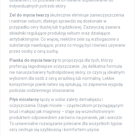
działaniem, co pozwala na ich idealne dopasowanie do
indywidualnych potrzeb skóry.
Żel do mycia twarzy
skutecznie eliminuje zanieczyszczenia
i nadmiar sebum, dlatego sprawdzi się doskonale w
przypadku cery tłustej lub trądzikowej. Zazwyczaj zawiera
składniki regulujące produkcję sebum oraz działające
antybakteryjnie. Co więcej, niektóre żele są wzbogacone o
substancje nawilżające, przez co mogą być również używane
przez osoby z cerą suchą.
Pianka do mycia twarzy
to propozycja dla tych, którzy
preferują łagodniejsze oczyszczanie. Jej delikatna formuła
nie narusza bariery hydrolipidowej skóry, co czyni ją idealnym
wyborem dla osób z cerą wrażliwą lub normalną. Lekkie
konsystencje pianki łatwo się spłukują, co zapewnia wygodę
podczas codziennego stosowania.
Płyn micelarny
łączy w sobie zalety demakijażu i
oczyszczania. Dzięki micele – cząsteczkom przyciągającym
brud i makijaż jak magnesy – staje się wszechstronnym
produktem odpowiednim zarówno na poranek, jak i wieczór.
To uniwersalne rozwiązanie polecane dla wszystkich typów
cery cechuje się szybkością i komfortem użycia.