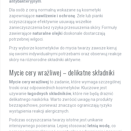
antybakteryjnym
.
Dla osób z cerą normalną wskazane są kosmetyki
zapewniające
nawilżenie i ochronę
. Żele lub pianki
oczyszczające efektywnie usuwają wszelkie
zanieczyszczenia bez ryzyka przesuszenia skóry. Formuły
zawierające
naturalne olejki
doskonale dostarczają
potrzebnej wilgoci.
Przy wyborze kosmetyków do mycia twarzy zawsze kieruj
się swoimi indywidualnymi potrzebami oraz obserwuj reakcje
skóry na różnorodne składniki aktywne.
Mycie cery wrażliwej – delikatne składniki
Mycie cery wrażliwej
to zadanie, które wymaga szczególnej
troski oraz odpowiednich kosmetyków. Kluczowe jest
używanie
łagodnych składników
, które nie będą drażnić
delikatnego naskórka. Warto zwrócić uwagę na produkty
bezzapachowe, ponieważ znacząco ograniczają ryzyko
wystąpienia reakcji alergicznych.
Podczas oczyszczania twarzy istotne jest unikanie
intensywnego pocierania. Lepiej stosować
letnią wodę
, co