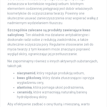
zwłaszcza w kontekście regulacji sebum. Istotnym
elementem codziennej pielęgnacji jest dobór właściwych
kosmetyków do oczyszczania twarzy. Powinny one
skutecznie usuwać zanieczyszczenia oraz wspierać walkę z
nadmiernym wydzielaniem tłuszczu.
Szczególnie zalecane są produkty zawierające kwas
salicylowy.
Ten składnik ma działanie antybakteryjne i
doskonale radzi sobie z redukcją zaskórników, a także
skutecznie oczyszcza pory. Regularne stosowanie żeli do
mycia twarzy z tym kwasem może znacząco poprawić
wygląd skóry, ograniczając jej przetłuszczanie.
Nie zapominajmy również o innych aktywnych substancjach,
takich jak:
niacynamid
, który reguluje produkcję sebum,
kwas glikolowy
, który działa złuszczająco i sprzyja
wygładzeniu cery,
alantoina
, która pomaga ukoić podrażnienia,
ceramidy
, które wzmacniają naturalną barierę
hydrolipidową skóry.
Aby efektywnie zadbać o cerę tłustą i mieszaną, warto