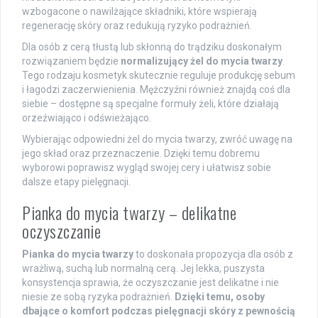
wzbogacone o nawilżające składniki, które wspierają
regenerację skóry oraz redukują ryzyko podrażnień.
Dla osób z cerą tłustą lub skłonną do trądziku doskonałym
rozwiązaniem będzie
normalizujący żel do mycia twarzy
.
Tego rodzaju kosmetyk skutecznie reguluje produkcję sebum
i łagodzi zaczerwienienia. Mężczyźni również znajdą coś dla
siebie – dostępne są specjalne formuły żeli, które działają
orzeźwiająco i odświeżająco.
Wybierając odpowiedni żel do mycia twarzy, zwróć uwagę na
jego skład oraz przeznaczenie. Dzięki temu dobremu
wyborowi poprawisz wygląd swojej cery i ułatwisz sobie
dalsze etapy pielęgnacji.
Pianka do mycia twarzy – delikatne
oczyszczanie
Pianka do mycia twarzy
to doskonała propozycja dla osób z
wrażliwą, suchą lub normalną cerą. Jej lekka, puszysta
konsystencja sprawia, że oczyszczanie jest delikatne i nie
niesie ze sobą ryzyka podrażnień.
Dzięki temu, osoby
dbające o komfort podczas pielęgnacji skóry z pewnością