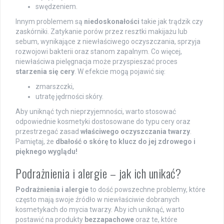
swędzeniem.
Innym problemem są
niedoskonałości
takie jak trądzik czy
zaskórniki. Zatykanie porów przez resztki makijażu lub
sebum, wynikające z niewłaściwego oczyszczania, sprzyja
rozwojowi bakterii oraz stanom zapalnym. Co więcej,
niewłaściwa pielęgnacja może przyspieszać proces
starzenia się cery
. W efekcie mogą pojawić się:
zmarszczki,
utratę jędrności skóry.
Aby uniknąć tych nieprzyjemności, warto stosować
odpowiednie kosmetyki dostosowane do typu cery oraz
przestrzegać zasad
właściwego oczyszczania twarzy
.
Pamiętaj, że
dbałość o skórę to klucz do jej zdrowego i
pięknego wyglądu!
Podrażnienia i alergie – jak ich unikać?
Podrażnienia i alergie
to dość powszechne problemy, które
często mają swoje źródło w niewłaściwie dobranych
kosmetykach do mycia twarzy. Aby ich uniknąć, warto
postawić na produkty
bezzapachowe
oraz te, które