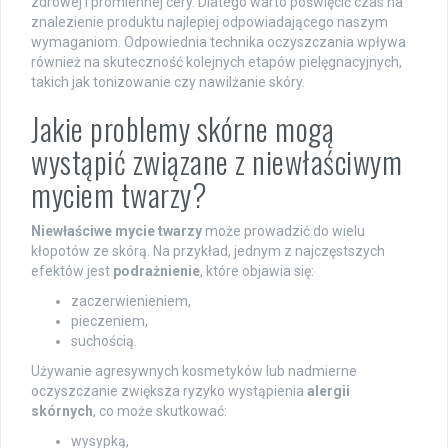
zdrowej i promiennej cery. Dlatego warto poświęcić czas na
znalezienie produktu najlepiej odpowiadającego naszym
wymaganiom. Odpowiednia technika oczyszczania wpływa
również na skuteczność kolejnych etapów pielęgnacyjnych,
takich jak tonizowanie czy nawilżanie skóry.
Jakie problemy skórne mogą
wystąpić związane z niewłaściwym
myciem twarzy?
Niewłaściwe mycie twarzy
może prowadzić do wielu
kłopotów ze skórą. Na przykład, jednym z najczęstszych
efektów jest
podrażnienie
, które objawia się:
zaczerwienieniem,
pieczeniem,
suchością.
Używanie agresywnych kosmetyków lub nadmierne
oczyszczanie zwiększa ryzyko wystąpienia
alergii
skórnych
, co może skutkować:
wysypką,