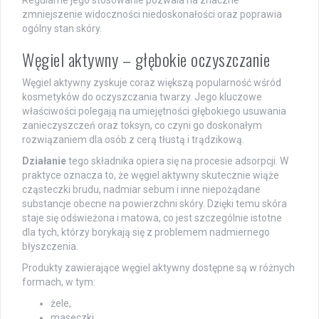
Regularne jego stosowanie pozwala na znaczne
zmniejszenie widoczności niedoskonałości oraz poprawia
ogólny stan skóry.
Węgiel aktywny – głębokie oczyszczanie
Węgiel aktywny zyskuje coraz większą popularność wśród
kosmetyków do oczyszczania twarzy. Jego kluczowe
właściwości polegają na umiejętności głębokiego usuwania
zanieczyszczeń oraz toksyn, co czyni go doskonałym
rozwiązaniem dla osób z cerą tłustą i trądzikową.
Działanie
tego składnika opiera się na procesie adsorpcji. W
praktyce oznacza to, że węgiel aktywny skutecznie wiąże
cząsteczki brudu, nadmiar sebum i inne niepożądane
substancje obecne na powierzchni skóry. Dzięki temu skóra
staje się odświeżona i matowa, co jest szczególnie istotne
dla tych, którzy borykają się z problemem nadmiernego
błyszczenia.
Produkty zawierające węgiel aktywny dostępne są w różnych
formach, w tym:
żele,
maseczki,