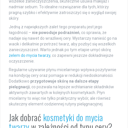
wszelkie zanieczyszczenia, skutecznie usuwa makijaż i
nadmiar sebum. To idealne rozwiązanie dla tych, którzy
pragną szybko i efektywnie zatroszczyć się o wygląd swojej
skóry.
Jedną z największych zalet tego preparatu jest jego
łagodność –
nie powoduje podrażnień
, co sprawia, że
nadaje się nawet do wrażliwej cery. Wystarczy nanieść go na
wacik i delikatnie przetrzeć twarz, aby pozbyć się wszelkich
zanieczyszczeń. Warto jednak po tym etapie umyć skórę
żelem do mycia twarzy
, co zapewni jeszcze dokładniejsze
oczyszczenie.
Regularne używanie płynu micelarnego wpływa pozytywnie
na kondycję cery oraz pomaga w redukcji niedoskonałości.
Dodatkowo
przygotowuje skórę na dalsze etapy
pielęgnacji
, co pozwala na lepsze wchłanianie składników
aktywnych zawartych w kolejnych kosmetykach. Płyn
micelarny to więc nie tylko praktyczny wybór, ale również
skuteczny element codziennej rutyny pielęgnacyjnej.
Jak dobrać
kosmetyki do mycia
twarzy
w zależności od typu cery?