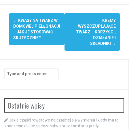
Post
←
KWASY NA TWARZ W
KREMY
navigation
DOMOWEJ PIELĘGNACJI
WYSZCZUPLAJĄCE
– JAK JE STOSOWAĆ
TWARZ – KORZYŚCI,
SKUTECZNIE?
DZIAŁANIE I
SKŁADNIKI
→
Search
for:
Ostatnie wpisy
Jakie części rowerowe najczęściej się wymienia i kiedy ma to
znaczenie dla bezpieczeństwa oraz komfortu jazdy