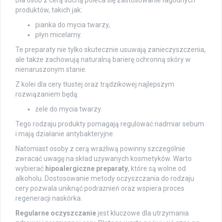
Dla osób z cerą suchą poleca się zastosowanie łagodnych
produktów, takich jak:
pianka do mycia twarzy,
płyn micelarny.
Te preparaty nie tylko skutecznie usuwają zanieczyszczenia,
ale także zachowują naturalną barierę ochronną skóry w
nienaruszonym stanie.
Z kolei dla cery tłustej oraz trądzikowej najlepszym
rozwiązaniem będą:
żele do mycia twarzy.
Tego rodzaju produkty pomagają regulować nadmiar sebum
i mają działanie antybakteryjne.
Natomiast osoby z cerą wrażliwą powinny szczególnie
zwracać uwagę na skład używanych kosmetyków. Warto
wybierać
hipoalergiczne preparaty
, które są wolne od
alkoholu. Dostosowanie metody oczyszczania do rodzaju
cery pozwala uniknąć podrażnień oraz wspiera proces
regeneracji naskórka.
Regularne oczyszczanie
jest kluczowe dla utrzymania