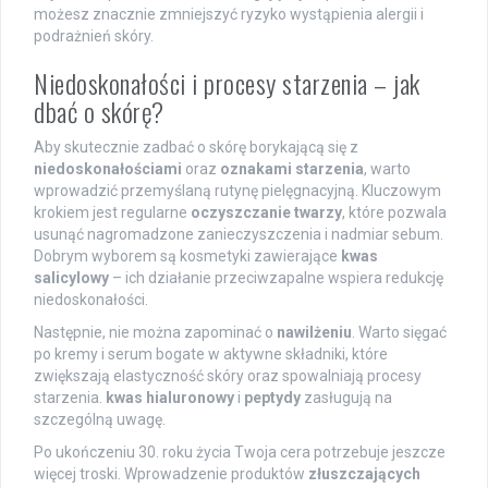
możesz znacznie zmniejszyć ryzyko wystąpienia alergii i
podrażnień skóry.
Niedoskonałości i procesy starzenia – jak
dbać o skórę?
Aby skutecznie zadbać o skórę borykającą się z
niedoskonałościami
oraz
oznakami starzenia
, warto
wprowadzić przemyślaną rutynę pielęgnacyjną. Kluczowym
krokiem jest regularne
oczyszczanie twarzy
, które pozwala
usunąć nagromadzone zanieczyszczenia i nadmiar sebum.
Dobrym wyborem są kosmetyki zawierające
kwas
salicylowy
– ich działanie przeciwzapalne wspiera redukcję
niedoskonałości.
Następnie, nie można zapominać o
nawilżeniu
. Warto sięgać
po kremy i serum bogate w aktywne składniki, które
zwiększają elastyczność skóry oraz spowalniają procesy
starzenia.
kwas hialuronowy
i
peptydy
zasługują na
szczególną uwagę.
Po ukończeniu 30. roku życia Twoja cera potrzebuje jeszcze
więcej troski. Wprowadzenie produktów
złuszczających