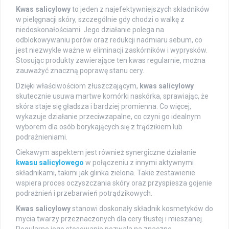
Kwas salicylowy
to jeden z najefektywniejszych składników
w pielęgnacji skóry, szczególnie gdy chodzi o walkę z
niedoskonałościami. Jego działanie polega na
odblokowywaniu porów oraz redukcji nadmiaru sebum, co
jest niezwykle ważne w eliminacji zaskórników i wyprysków.
Stosując produkty zawierające ten kwas regularnie, można
zauważyć znaczną poprawę stanu cery.
Dzięki właściwościom złuszczającym,
kwas salicylowy
skutecznie usuwa martwe komórki naskórka, sprawiając, że
skóra staje się gładsza i bardziej promienna. Co więcej,
wykazuje działanie przeciwzapalne, co czyni go idealnym
wyborem dla osób borykających się z trądzikiem lub
podrażnieniami.
Ciekawym aspektem jest również synergiczne działanie
kwasu salicylowego
w połączeniu z innymi aktywnymi
składnikami, takimi jak glinka zielona. Takie zestawienie
wspiera proces oczyszczania skóry oraz przyspiesza gojenie
podrażnień i przebarwień potrądzikowych.
Kwas salicylowy
stanowi doskonały składnik kosmetyków do
mycia twarzy przeznaczonych dla cery tłustej i mieszanej.