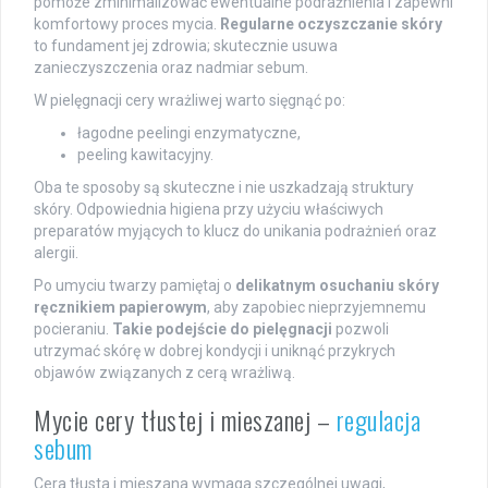
pomoże zminimalizować ewentualne podrażnienia i zapewni
komfortowy proces mycia.
Regularne oczyszczanie skóry
to fundament jej zdrowia; skutecznie usuwa
zanieczyszczenia oraz nadmiar sebum.
W pielęgnacji cery wrażliwej warto sięgnąć po:
łagodne peelingi enzymatyczne,
peeling kawitacyjny.
Oba te sposoby są skuteczne i nie uszkadzają struktury
skóry. Odpowiednia higiena przy użyciu właściwych
preparatów myjących to klucz do unikania podrażnień oraz
alergii.
Po umyciu twarzy pamiętaj o
delikatnym osuchaniu skóry
ręcznikiem papierowym
, aby zapobiec nieprzyjemnemu
pocieraniu.
Takie podejście do pielęgnacji
pozwoli
utrzymać skórę w dobrej kondycji i uniknąć przykrych
objawów związanych z cerą wrażliwą.
Mycie cery tłustej i mieszanej –
regulacja
sebum
Cera tłusta i mieszana wymaga szczególnej uwagi,