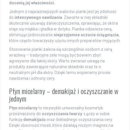
docenią jej właściwości.
Jednym z najważniejszych walorów pianki jest jej zdolność
do
intensywnego nawilżania
. Zawarte w niej składniki
skutecznie usuwają zanieczyszczenia, sprawiając, że skóra
staje się miękka i gładka w dotyku. Pianka odświeża cerę,
eliminując jednocześnie
nieprzyjemne uczucie ściągnięcia
,
które często towarzyszy użyciu innych preparatów myjących.
Stosowanie pianki zaleca się szczególnie osobom z cerą
wrażliwą – tradycyjne żele mogą być bowiem zbyt
agresywne dla takiej skóry. Warto zwracać uwagę na
produkty zawierające naturalne składniki oraz te o
neutralnym pH dla skóry. Dzięki temu wspieramy proces
nawilżenia i ochrony cery.
Płyn micelarny – demakijaż i oczyszczanie w
jednym
Płyn micelarny
to niezwykle uniwersalny kosmetyk
przeznaczony do
oczyszczania twarzy
. Łączy w sobie
funkcję
demakijażu
oraz dokładnego oczyszczania cery.
Dzięki obecności miceli, które działają niczym magnes na