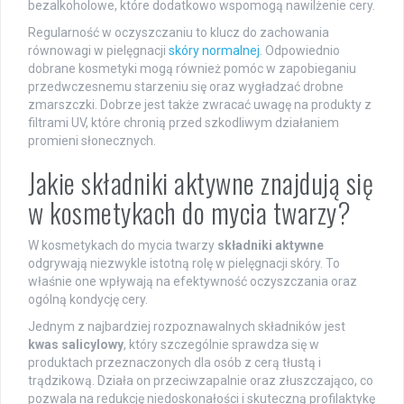
bezalkoholowe, które dodatkowo wspomogą nawilżenie cery.
Regularność w oczyszczaniu to klucz do zachowania
równowagi w pielęgnacji
skóry normalnej
. Odpowiednio
dobrane kosmetyki mogą również pomóc w zapobieganiu
przedwczesnemu starzeniu się oraz wygładzać drobne
zmarszczki. Dobrze jest także zwracać uwagę na produkty z
filtrami UV, które chronią przed szkodliwym działaniem
promieni słonecznych.
Jakie składniki aktywne znajdują się
w kosmetykach do mycia twarzy?
W kosmetykach do mycia twarzy
składniki aktywne
odgrywają niezwykle istotną rolę w pielęgnacji skóry. To
właśnie one wpływają na efektywność oczyszczania oraz
ogólną kondycję cery.
Jednym z najbardziej rozpoznawalnych składników jest
kwas salicylowy
, który szczególnie sprawdza się w
produktach przeznaczonych dla osób z cerą tłustą i
trądzikową. Działa on przeciwzapalnie oraz złuszczająco, co
pozwala na redukcję niedoskonałości i skuteczną profilaktykę