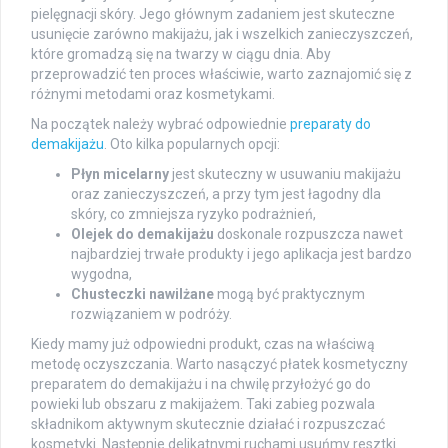
pielęgnacji skóry. Jego głównym zadaniem jest skuteczne
usunięcie zarówno makijażu, jak i wszelkich zanieczyszczeń,
które gromadzą się na twarzy w ciągu dnia. Aby
przeprowadzić ten proces właściwie, warto zaznajomić się z
różnymi metodami oraz kosmetykami.
Na początek należy wybrać odpowiednie
preparaty do
demakijażu
. Oto kilka popularnych opcji:
Płyn micelarny
jest skuteczny w usuwaniu makijażu
oraz zanieczyszczeń, a przy tym jest łagodny dla
skóry, co zmniejsza ryzyko podrażnień,
Olejek do demakijażu
doskonale rozpuszcza nawet
najbardziej trwałe produkty i jego aplikacja jest bardzo
wygodna,
Chusteczki nawilżane
mogą być praktycznym
rozwiązaniem w podróży.
Kiedy mamy już odpowiedni produkt, czas na właściwą
metodę oczyszczania. Warto nasączyć płatek kosmetyczny
preparatem do demakijażu i na chwilę przyłożyć go do
powieki lub obszaru z makijażem. Taki zabieg pozwala
składnikom aktywnym skutecznie działać i rozpuszczać
kosmetyki. Następnie delikatnymi ruchami usuńmy resztki