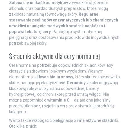
Zaleca się unikać kosmetyków
z wysokim stężeniem
alkoholu oraz bardzo tłustych preparatów, które mogą
zakłócać naturalną równowagę skóry.
Regularne
stosowanie peelingów enzymatycznych lub chemicznych
umożliwi usunięcie martwych komórek naskórka i
poprawi teksturę cery.
Pamiętaj o systematycznej
pielęgnacji oraz dostosowaniu produktów do indywidualnych
potrzeb swojej skóry.
Składniki aktywne dla cery normalnej
Cera normalna potrzebuje odpowiednich składników, aby
cieszyć się zdrowiem i pięknym wyglądem. Ważnym
elementem jest
kwas hialuronowy
, który skutecznie nawilża
skórę, nadając jej elastyczność.
Ceramidy
z kolei odgrywają
kluczową rolę w utrzymaniu odpowiedniej bariery
hydrolipidowej, co chroni skórę przed utratą wilgoci. Nie
można zapomnieć o
witaminie C
– działa ona jako silny
przeciwutleniacz, rozjaśnia cerę oraz stymuluje produkcję
kolagenu.
Warto także wzbogacić pielęgnację o inne aktywne składniki.
Oto kilka z nich: