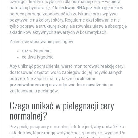
czyni go idealnym wyborem dla normalnej cery – wspiera
naturalną hydratację. Z kolei
kwas BHA
przenika głęboko w
pory, co pomaga zapobiegać ich zatykanie oraz wpływa
pozytywnie na koloryt skóry. Regularne eksfoliowanie nie
tylko poprawia strukturę skóry, ale również ułatwia absorpcję
składników aktywnych zawartych w kosmetykach.
Zaleca się stosowanie peelingów:
raz w tygodniu,
co dwa tygodnie.
Aby uniknąć podrażnienia, warto monitorować reakcję cery i
dostosować częstotliwość zabiegów do jej indywidualnych
potrzeb. Nie zapominajmy także o
ochronie
przeciwsłonecznej
oraz odpowiednim
nawilżeniu
po
zastosowaniu peelingów.
Czego unikać w pielęgnacji cery
normalnej?
Przy pielęgnacji cery normalnej istotne jest, aby unikać kilku
składników, które mogą wpłynąć na jej kondycję i wygląd. Po