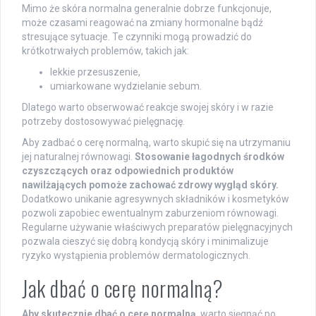
Mimo że skóra normalna generalnie dobrze funkcjonuje,
może czasami reagować na zmiany hormonalne bądź
stresujące sytuacje. Te czynniki mogą prowadzić do
krótkotrwałych problemów, takich jak:
lekkie przesuszenie,
umiarkowane wydzielanie sebum.
Dlatego warto obserwować reakcje swojej skóry i w razie
potrzeby dostosowywać pielęgnację.
Aby zadbać o cerę normalną, warto skupić się na utrzymaniu
jej naturalnej równowagi.
Stosowanie łagodnych środków
czyszczących oraz odpowiednich produktów
nawilżających pomoże zachować zdrowy wygląd skóry.
Dodatkowo unikanie agresywnych składników i kosmetyków
pozwoli zapobiec ewentualnym zaburzeniom równowagi.
Regularne używanie właściwych preparatów pielęgnacyjnych
pozwala cieszyć się dobrą kondycją skóry i minimalizuje
ryzyko wystąpienia problemów dermatologicznych.
Jak dbać o cerę normalną?
Aby skutecznie dbać o cerę normalną
, warto sięgnąć po