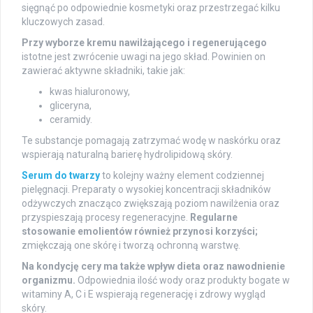
sięgnąć po odpowiednie kosmetyki oraz przestrzegać kilku
kluczowych zasad.
Przy wyborze kremu nawilżającego i regenerującego
istotne jest zwrócenie uwagi na jego skład. Powinien on
zawierać aktywne składniki, takie jak:
kwas hialuronowy,
gliceryna,
ceramidy.
Te substancje pomagają zatrzymać wodę w naskórku oraz
wspierają naturalną barierę hydrolipidową skóry.
Serum do twarzy
to kolejny ważny element codziennej
pielęgnacji. Preparaty o wysokiej koncentracji składników
odżywczych znacząco zwiększają poziom nawilżenia oraz
przyspieszają procesy regeneracyjne.
Regularne
stosowanie emolientów również przynosi korzyści;
zmiękczają one skórę i tworzą ochronną warstwę.
Na kondycję cery ma także wpływ dieta oraz nawodnienie
organizmu.
Odpowiednia ilość wody oraz produkty bogate w
witaminy A, C i E wspierają regenerację i zdrowy wygląd
skóry.