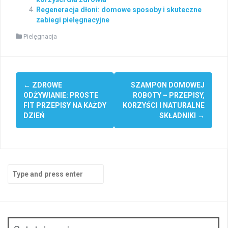
Regeneracja dłoni: domowe sposoby i skuteczne
zabiegi pielęgnacyjne
Pielęgnacja
Post
←
ZDROWE
SZAMPON DOMOWEJ
navigation
ODŻYWIANIE: PROSTE
ROBOTY – PRZEPISY,
FIT PRZEPISY NA KAŻDY
KORZYŚCI I NATURALNE
DZIEŃ
SKŁADNIKI
→
Search
for: