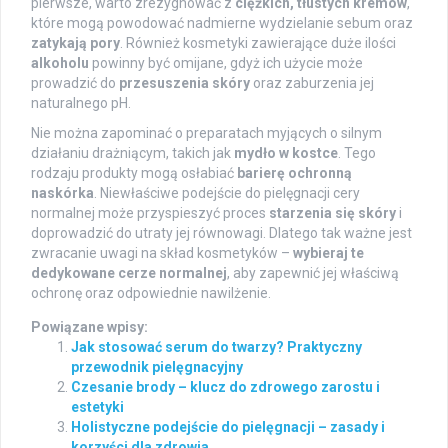
pierwsze, warto zrezygnować z
ciężkich, tłustych kremów
,
które mogą powodować nadmierne wydzielanie sebum oraz
zatykają pory
. Również kosmetyki zawierające duże ilości
alkoholu
powinny być omijane, gdyż ich użycie może
prowadzić do
przesuszenia skóry
oraz zaburzenia jej
naturalnego pH.
Nie można zapominać o preparatach myjących o silnym
działaniu drażniącym, takich jak
mydło w kostce
. Tego
rodzaju produkty mogą osłabiać
barierę ochronną
naskórka
. Niewłaściwe podejście do pielęgnacji cery
normalnej może przyspieszyć proces
starzenia się skóry
i
doprowadzić do utraty jej równowagi. Dlatego tak ważne jest
zwracanie uwagi na skład kosmetyków –
wybieraj te
dedykowane cerze normalnej
, aby zapewnić jej właściwą
ochronę oraz odpowiednie nawilżenie.
Powiązane wpisy:
Jak stosować serum do twarzy? Praktyczny
przewodnik pielęgnacyjny
Czesanie brody – klucz do zdrowego zarostu i
estetyki
Holistyczne podejście do pielęgnacji – zasady i
korzyści dla zdrowia