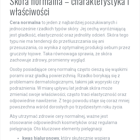
Skóra normalna – charakterystyka i
właściwości
Cera normalna
to jeden z najbardziej poszukiwanych i
jednocześnie rzadkich typów skóry. Jej cechą wyróżniającą
jest gładkość, elastyczność oraz jednolity odcień. Skóra tego
typu nie ma tendencji do przetłuszczania się ani
przesuszania, co wynika z optymalnej produkcji sebum przez
gruczoły łojowe. Taka równowaga sprawia, że skóra
zachowuje zdrowy, promienny wygląd.
Osoby posiadające cerę normalną często cieszą się wąskimi
porami oraz gładką powierzchnią. Rzadko borykają się z
problemami dermatologicznymi, takimi jak wypryski czy
podrażnienia. W miarę upływu lat jednak skóra może
zmieniać swoje właściwości; często traci elastyczność oraz
odpowiednie nawilżenie. Z tego powodu staje się coraz mniej
powszechna wśród dorosłych po trzydziestym roku życia.
Aby utrzymać zdrowie cery normalnej, ważne jest
stosowanie odpowiednich kosmetyków oraz regularna
pielęgnacja. Oto kluczowe elementy pielęgnacji:
kwas hialuronowy
, który skutecznie wspiera