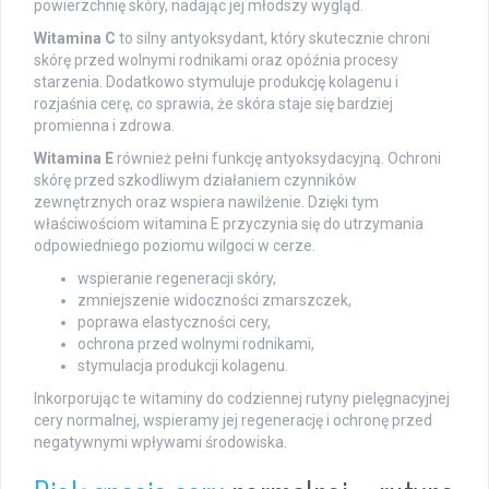
powierzchnię skóry, nadając jej młodszy wygląd.
Witamina C
to silny antyoksydant, który skutecznie chroni
skórę przed wolnymi rodnikami oraz opóźnia procesy
starzenia. Dodatkowo stymuluje produkcję kolagenu i
rozjaśnia cerę, co sprawia, że skóra staje się bardziej
promienna i zdrowa.
Witamina E
również pełni funkcję antyoksydacyjną. Ochroni
skórę przed szkodliwym działaniem czynników
zewnętrznych oraz wspiera nawilżenie. Dzięki tym
właściwościom witamina E przyczynia się do utrzymania
odpowiedniego poziomu wilgoci w cerze.
wspieranie regeneracji skóry,
zmniejszenie widoczności zmarszczek,
poprawa elastyczności cery,
ochrona przed wolnymi rodnikami,
stymulacja produkcji kolagenu.
Inkorporując te witaminy do codziennej rutyny pielęgnacyjnej
cery normalnej, wspieramy jej regenerację i ochronę przed
negatywnymi wpływami środowiska.