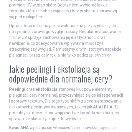
promieni UV w głąb skóry. Dobrze jest wybierać lekkie
formuły, które nie obciążają cery i bez problemu sprawdzą
się pod makijażem.
Oprócz tego ochrona przeciwsłoneczna przyczynia się do
utrzymania zdrowego wyglądu skóry. Regularne stosowanie
filtrów UV sprzyja zachowaniu jej elastyczności oraz
nawilżenia, co zdecydowanie wpływa na młodszy i
atrakcyjniejszy wygląd. Pamiętajmy o tym istotnym aspekcie
pielęgnacji przez cały rok, a nie tylko podczas letnich dni.
Jakie peelingi i eksfoliacja są
odpowiednie dla normalnej cery?
Peelingi
oraz
eksfoliacja
stanowią kluczowe elementy
pielęgnacji cery normalnej, przyczyniając się do jej regeneracji
i poprawy tekstury. Dla tego typu skóry zaleca się stosowanie
delikatnych peelingów kwasowych, takich jak
AHA
i
BHA
. Te
produkty skutecznie usuwają martwe komórki naskórka, co
sprawia, że skóra zyskuje zdrowy blask.
Kwas AHA
wyróżnia się właściwościami nawilżającymi, co