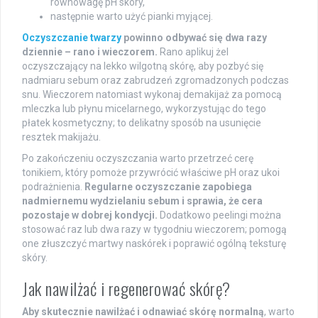
równowagę pH skóry,
następnie warto użyć pianki myjącej.
Oczyszczanie twarzy
powinno odbywać się dwa razy
dziennie – rano i wieczorem.
Rano aplikuj żel
oczyszczający na lekko wilgotną skórę, aby pozbyć się
nadmiaru sebum oraz zabrudzeń zgromadzonych podczas
snu. Wieczorem natomiast wykonaj demakijaż za pomocą
mleczka lub płynu micelarnego, wykorzystując do tego
płatek kosmetyczny; to delikatny sposób na usunięcie
resztek makijażu.
Po zakończeniu oczyszczania warto przetrzeć cerę
tonikiem, który pomoże przywrócić właściwe pH oraz ukoi
podrażnienia.
Regularne oczyszczanie zapobiega
nadmiernemu wydzielaniu sebum i sprawia, że cera
pozostaje w dobrej kondycji.
Dodatkowo peelingi można
stosować raz lub dwa razy w tygodniu wieczorem; pomogą
one złuszczyć martwy naskórek i poprawić ogólną teksturę
skóry.
Jak nawilżać i regenerować skórę?
Aby skutecznie nawilżać i odnawiać skórę normalną
, warto