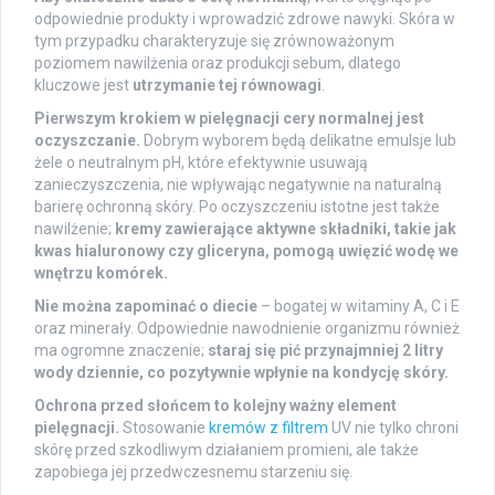
odpowiednie produkty i wprowadzić zdrowe nawyki. Skóra w
tym przypadku charakteryzuje się zrównoważonym
poziomem nawilżenia oraz produkcji sebum, dlatego
kluczowe jest
utrzymanie tej równowagi
.
Pierwszym krokiem w pielęgnacji cery normalnej jest
oczyszczanie.
Dobrym wyborem będą delikatne emulsje lub
żele o neutralnym pH, które efektywnie usuwają
zanieczyszczenia, nie wpływając negatywnie na naturalną
barierę ochronną skóry. Po oczyszczeniu istotne jest także
nawilżenie;
kremy zawierające aktywne składniki, takie jak
kwas hialuronowy czy gliceryna, pomogą uwięzić wodę we
wnętrzu komórek.
Nie można zapominać o diecie
– bogatej w witaminy A, C i E
oraz minerały. Odpowiednie nawodnienie organizmu również
ma ogromne znaczenie;
staraj się pić przynajmniej 2 litry
wody dziennie, co pozytywnie wpłynie na kondycję skóry.
Ochrona przed słońcem to kolejny ważny element
pielęgnacji.
Stosowanie
kremów z filtrem
UV nie tylko chroni
skórę przed szkodliwym działaniem promieni, ale także
zapobiega jej przedwczesnemu starzeniu się.