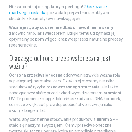
Nie zapominaj o regularnym peelingu!
Złuszczanie
martwego naskórka
pozwala lepiej wchłaniać aktywne
składniki z kosmetyków nawilżających.
Ważne jest, aby codziennie dbać o nawodnienie skóry
zarówno rano, jak i wieczorem. Dzięki temu utrzymasz jej
optymalny poziom wilgoci oraz wesprzesz naturalne procesy
regeneracyjne.
Dlaczego ochrona przeciwsłoneczna jest
ważna?
Ochrona przeciwsłoneczna
odgrywa niezwykle ważną rolę
w pielęgnacji normalnej cery. Dzięki niej możemy nie tylko
zredukować ryzyko
przedwczesnego starzenia
, ale także
zabezpieczyć skórę przed szkodliwym działaniem
promieni
UV
. Te promienie mają zdolność uszkadzania DNA komórek,
co może zwiększać prawdopodobieństwo rozwoju
raka
skóry
z biegiem lat.
Warto, aby codzienne stosowanie produktów z filtrem
SPF
stało się naszym zwyczajem. Kremy przeciwsłoneczne
tworzą skuteczną barierę, która uniemożliwia przenikanie