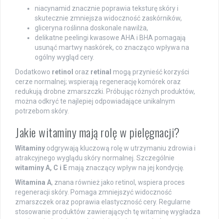
niacynamid znacznie poprawia teksturę skóry i
skutecznie zmniejsza widoczność zaskórników,
gliceryna roślinna doskonale nawilża,
delikatne peelingi kwasowe AHA i BHA pomagają
usunąć martwy naskórek, co znacząco wpływa na
ogólny wygląd cery.
Dodatkowo
retinol
oraz
retinal
mogą przynieść korzyści
cerze normalnej; wspierają regenerację komórek oraz
redukują drobne zmarszczki. Próbując różnych produktów,
można odkryć te najlepiej odpowiadające unikalnym
potrzebom skóry.
Jakie witaminy mają rolę w pielęgnacji?
Witaminy
odgrywają kluczową rolę w utrzymaniu zdrowia i
atrakcyjnego wyglądu skóry normalnej. Szczególnie
witaminy A, C i E
mają znaczący wpływ na jej kondycję.
Witamina A
, znana również jako retinol, wspiera proces
regeneracji skóry. Pomaga zmniejszyć widoczność
zmarszczek oraz poprawia elastyczność cery. Regularne
stosowanie produktów zawierających tę witaminę wygładza