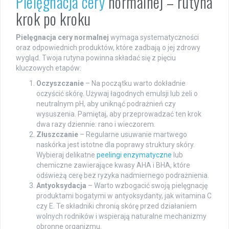
Pielęgnacja cery
normalnej – rutyna
krok po kroku
Pielęgnacja cery normalnej
wymaga systematyczności
oraz odpowiednich produktów, które zadbają o jej zdrowy
wygląd. Twoja rutyna powinna składać się z pięciu
kluczowych etapów:
Oczyszczanie
– Na początku warto dokładnie
oczyścić skórę. Używaj łagodnych emulsji lub żeli o
neutralnym pH, aby uniknąć podrażnień czy
wysuszenia. Pamiętaj, aby przeprowadzać ten krok
dwa razy dziennie: rano i wieczorem.
Złuszczanie
– Regularne usuwanie martwego
naskórka jest istotne dla poprawy struktury skóry.
Wybieraj delikatne
peelingi enzymatyczne
lub
chemiczne zawierające kwasy AHA i BHA, które
odświeżą cerę bez ryzyka nadmiernego podrażnienia.
Antyoksydacja
– Warto wzbogacić swoją pielęgnację
produktami bogatymi w antyoksydanty, jak witamina C
czy E. Te składniki chronią skórę przed działaniem
wolnych rodników i wspierają naturalne mechanizmy
obronne organizmu.