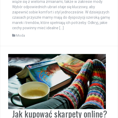
wiąże się z wieloma zmianami, także w zakresie mody.
Wybór odpowiednich ubrań staje się kluczowy, aby
zapewnić sobie komfort i styl jednocześnie. W dzisiejszych
czasach przyszłe mamy mają do dyspozycji szeroką gamę
marek i trendów, które spełniają ich potrzeby. Odkryj, jakie
cechy powinny mieć idealne […]
Moda
Jak kupować skarpety online?