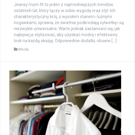
Jeansy mom fit to jeden z najmodniejszych trendów
ostatnich lat, który łączy w sobie wygodę oraz styl. Ich
charakterystyczny krój, z wysokim stanem i luźnymi
nogawkami, sprawia, że świetnie podkreślają sylwetkę i są
niezwykle uniwersalne. Warto jednak zastanowić się, jak
najlepiej je stylizować, aby uzyskać modny i efektowny
look na każdą okazję. Odpowiednie dodatki, obuwie […]
Moda