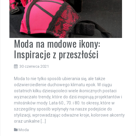
Moda na modowe ikony:
Inspiracje z przeszłości
30 czerwca 2021
Moda to nie tylko sposób ubierania się, ale także
odzwierciedlenie duchowego klimatu epok. W ciągu
ostatnich kilku dziesięcioleci wiele ikonicznych postaci
wyznaczało trendy, które do dziś inspirują projektantów i
miłośników mody. Lata 60., 70. i 80. to okresy, które w
szczególny sposób wpłynęły na nasze podejście do
stylizacji, wprowadzając odważne kroje, kolorowe akcenty
oraz unikalne […]
Moda