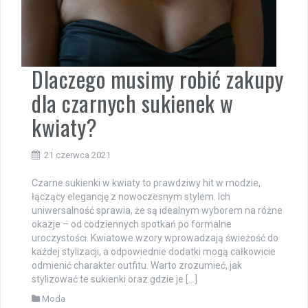
Dlaczego musimy robić zakupy
dla czarnych sukienek w
kwiaty?
21 czerwca 2021
Czarne sukienki w kwiaty to prawdziwy hit w modzie,
łączący elegancję z nowoczesnym stylem. Ich
uniwersalność sprawia, że są idealnym wyborem na różne
okazje – od codziennych spotkań po formalne
uroczystości. Kwiatowe wzory wprowadzają świeżość do
każdej stylizacji, a odpowiednie dodatki mogą całkowicie
odmienić charakter outfitu. Warto zrozumieć, jak
stylizować te sukienki oraz gdzie je […]
Moda