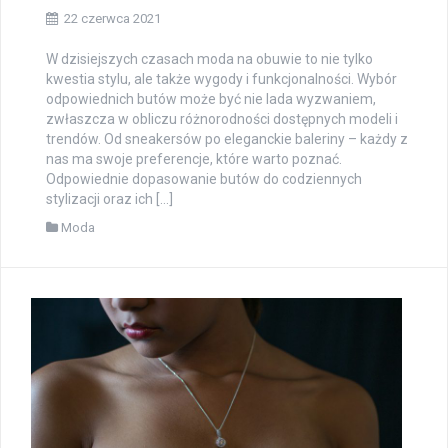
22 czerwca 2021
W dzisiejszych czasach moda na obuwie to nie tylko
kwestia stylu, ale także wygody i funkcjonalności. Wybór
odpowiednich butów może być nie lada wyzwaniem,
zwłaszcza w obliczu różnorodności dostępnych modeli i
trendów. Od sneakersów po eleganckie baleriny – każdy z
nas ma swoje preferencje, które warto poznać.
Odpowiednie dopasowanie butów do codziennych
stylizacji oraz ich […]
Moda