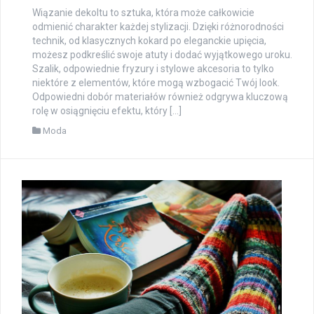
Wiązanie dekoltu to sztuka, która może całkowicie
odmienić charakter każdej stylizacji. Dzięki różnorodności
technik, od klasycznych kokard po eleganckie upięcia,
możesz podkreślić swoje atuty i dodać wyjątkowego uroku.
Szalik, odpowiednie fryzury i stylowe akcesoria to tylko
niektóre z elementów, które mogą wzbogacić Twój look.
Odpowiedni dobór materiałów również odgrywa kluczową
rolę w osiągnięciu efektu, który […]
Moda