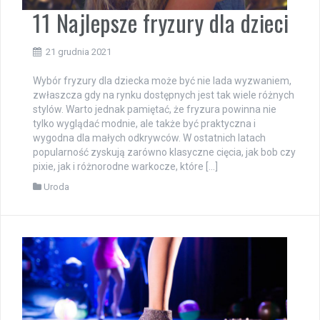
11 Najlepsze fryzury dla dzieci
21 grudnia 2021
Wybór fryzury dla dziecka może być nie lada wyzwaniem,
zwłaszcza gdy na rynku dostępnych jest tak wiele różnych
stylów. Warto jednak pamiętać, że fryzura powinna nie
tylko wyglądać modnie, ale także być praktyczna i
wygodna dla małych odkrywców. W ostatnich latach
popularność zyskują zarówno klasyczne cięcia, jak bob czy
pixie, jak i różnorodne warkocze, które […]
Uroda