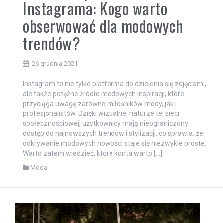
Instagrama: Kogo warto
obserwować dla modowych
trendów?
26 grudnia 2021
Instagram to nie tylko platforma do dzielenia się zdjęciami,
ale także potężne źródło modowych inspiracji, które
przyciąga uwagę zarówno miłośników mody, jak i
profesjonalistów. Dzięki wizualnej naturze tej sieci
społecznościowej, użytkownicy mają nieograniczony
dostęp do najnowszych trendów i stylizacji, co sprawia, że
odkrywanie modowych nowości staje się niezwykle proste.
Warto zatem wiedzieć, które konta warto […]
Moda