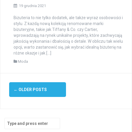
19 grudnia 2021
Biżuteria to nie tylko dodatek, ale także wyraz osobowości i
stylu. Z każdą nową kolekcją renomowane marki
biżuteryjne, takie jak Tiffany & Co. czy Cartier,
wprowadzają na rynek unikalne projekty, które zachwycają
jakością wykonania i dbałością o detale. W obliczu tak wielu
opcji, warto zastanowić się, jak wybrać idealną biżuterię na
różne okazje i jak […]
Moda
Posts
←
OLDER POSTS
navigation
Search
for: