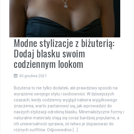
Modne stylizacje z biżuterią:
Dodaj blasku swoim
codziennym lookom
30 grudnia 2021
Biżuteria to nie tylko dodatek, ale prawdziwy sposób na
wyrażenie swojego stylu i osobowości. W dzisiejszych
czasach, kiedy codzienny wygląd nabiera wyjątkowego
znaczenia, warto zastanowić się, jak wprowadzić do
naszych stylizacji odrobinę blasku. Minimalistyczne formy i
naturalne materiały stają się coraz bardziej popularne, a
ich uniwersalność sprawia, że łatwo je dopasować do
różnych outfitów. Odpowiednio […]