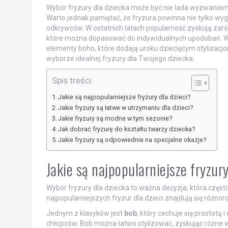
Wybór fryzury dla dziecka może być nie lada wyzwaniem,
Warto jednak pamiętać, że fryzura powinna nie tylko wy
odkrywców. W ostatnich latach popularność zyskują zarówn
które można dopasować do indywidualnych upodobań. W t
elementy boho, które dodają uroku dziecięcym stylizacjo
wyborze idealnej fryzury dla Twojego dziecka.
Spis treści
Jakie są najpopularniejsze fryzury dla dzieci?
Jakie fryzury są łatwe w utrzymaniu dla dzieci?
Jakie fryzury są modne w tym sezonie?
Jak dobrać fryzurę do kształtu twarzy dziecka?
Jakie fryzury są odpowiednie na specjalne okazje?
Jakie są najpopularniejsze fryzury
Wybór fryzury dla dziecka to ważna decyzja, która czę
najpopularniejszych fryzur dla dzieci znajdują się różnoro
Jednym z klasyków jest
bob
, który cechuje się prostotą 
chłopców. Bob można łatwo stylizować, zyskując różne wa