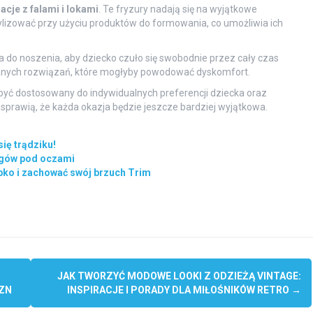
zacje z falami i lokami
. Te fryzury nadają się na wyjątkowe
ylizować przy użyciu produktów do formowania, co umożliwia ich
a do noszenia, aby dziecko czuło się swobodnie przez cały czas
wanych rozwiązań, które mogłyby powodować dyskomfort.
być dostosowany do indywidualnych preferencji dziecka oraz
sprawią, że każda okazja będzie jeszcze bardziej wyjątkowa.
ię trądziku!
ęgów pod oczami
ybko i zachować swój brzuch Trim
JAK TWORZYĆ MODOWE LOOKI Z ODZIEŻĄ VINTAGE:
ZN
INSPIRACJE I PORADY DLA MIŁOŚNIKÓW RETRO
→