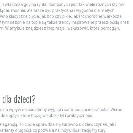
 zwłaszcza gdy na rynku dostępnych jest tak wiele różnych stylów.
glądać modnie, ale także być praktyczna i wygodna dla małych
o klasyczne cięcia, jak bob czy pixie, jak i różnorodne warkocze,
ym sezonie na topie są także trendy inspirowane przeszłością oraz
m. W artykule znajdziesz inspiracje i wskazówki, które pomogą w
 dla dzieci?
sto ma wpływ na codzienny wygląd i samopoczucie malucha. Wśród
dne opcje, które łączą w sobie styl i praktyczność.
i elegancją. To cięcie sprawdza się zarówno u dziewczynek, jak i
rianty długości, co pozwala na indywidualizację fryzury.