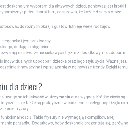
l jest doskonałym wyborem dla aktywnych dzieci, ponieważ jest krótki i
dynamiczny i pełen charakteru, co sprawia, że każde dziecko może
stosować do różnych okazji i gustów. Istnieje wiele rodzajów
 elegancko i jest praktyczny.
kiego, dodająca objętości.
 pozwalają na stworzenie ciekawych fryzur z dodatkowymi ozdobami.
 indywidualnych upodobań dziecka oraz jego stylu życia. Ważne jest,
nocześnie innowacyjna i wpisująca się w najnowsze trendy. Dzięki temu
iu dla dzieci?
lną uwagę na ich
łatwość w utrzymaniu
oraz wygodę. Krótkie cięcia są
etycznie, ale także są praktyczne w codziennej pielęgnacji. Dzięki nim
zczenie fryzury.
 z funkcjonalnością. Takie fryzury nie wymagają skomplikowanej
trzymanie porządku. Dodatkowo, boby doskonale prezentują się, zarówno