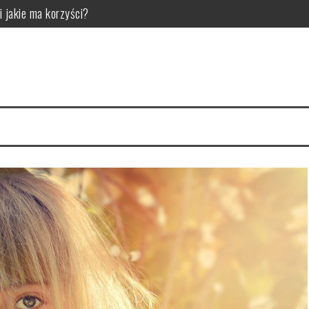
i jakie ma korzyści?
ny model do swojej sypialni
arnią internetową Matfel.pl
rauliczne do Twojego projektu?
 i pielęgnacja
mienia i kiedy ma to znaczenie dla bezpieczeństwa oraz komfortu jazd