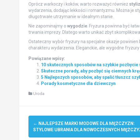
Oprócz warkoczy i koków, warto rozważyć również
styli
wydarzenia, dodając lekkości i romantyzmu. Można je st
długotrwałe utrzymanie w idealnym stanie.
Nie zapominajmy o
wygodzie
. Fryzura powinna być łatw
trwania imprezy. Dlatego warto unikać zbyt skompliko
Ostateczny wybór fryzury na specjalne okazje powinien 
charakteru wydarzenia. Eleganckie, ale wygodne fryzury 
Powiązane wpisy:
10 skutecznych sposobów na szybkie pozbycie s
Skuteczne porady, aby pozbyć się ciemnych kr
5 Najlepszych sposobów, aby spalić tłuszcz sz
Porady kosmetyczne dla dziewczyn
Uroda
Post
←
NAJLEPSZE MARKI MODOWE DLA MĘŻCZYZN:
navigation
STYLOWE UBRANIA DLA NOWOCZESNYCH MĘŻCZY