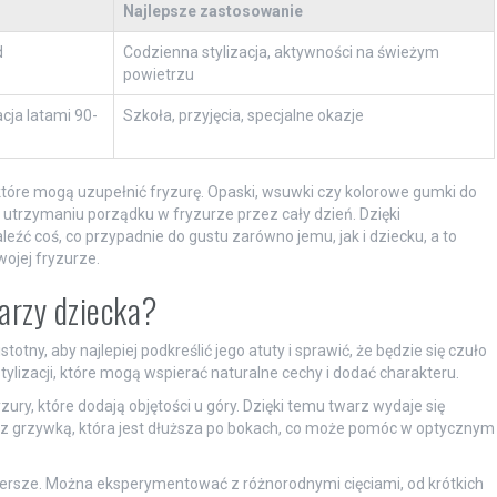
Najlepsze zastosowanie
d
Codzienna stylizacja, aktywności na świeżym
powietrzu
cja latami 90-
Szkoła, przyjęcia, specjalne okazje
tóre mogą uzupełnić fryzurę. Opaski, wsuwki czy kolorowe gumki do
trzymaniu porządku w fryzurze przez cały dzień. Dzięki
eźć coś, co przypadnie do gustu zarówno jemu, jak i dziecku, a to
ojej fryzurze.
warzy dziecka?
totny, aby najlepiej podkreślić jego atuty i sprawić, że będzie się czuło
lizacji, które mogą wspierać naturalne cechy i dodać charakteru.
ury, które dodają objętości u góry. Dzięki temu twarz wydaje się
ia z grzywką, która jest dłuższa po bokach, co może pomóc w optycznym
zersze. Można eksperymentować z różnorodnymi cięciami, od krótkich