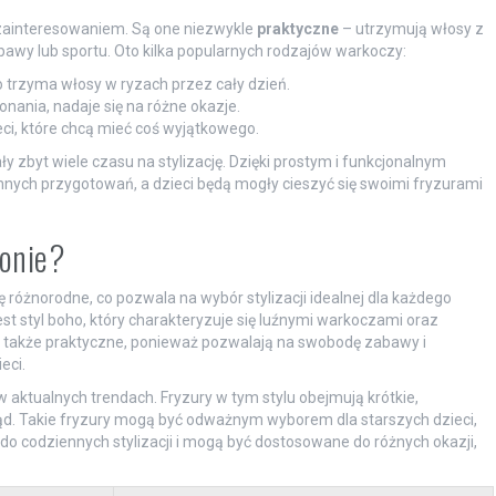
 zainteresowaniem. Są one niezwykle
praktyczne
– utrzymują włosy z
bawy lub sportu. Oto kilka popularnych rodzajów warkoczy:
o trzyma włosy w ryzach przez cały dzień.
nania, nadaje się na różne okazje.
eci, które chcą mieć coś wyjątkowego.
y zbyt wiele czasu na stylizację. Dzięki prostym i funkcjonalnym
ych przygotowań, a dzieci będą mogły cieszyć się swoimi fryzurami
zonie?
 różnorodne, co pozwala na wybór stylizacji idealnej dla każdego
t styl boho, który charakteryzuje się luźnymi warkoczami oraz
le także praktyczne, ponieważ pozwalają na swobodę zabawy i
eci.
w aktualnych trendach. Fryzury w tym stylu obejmują krótkie,
ląd. Takie fryzury mogą być odważnym wyborem dla starszych dzieci,
 do codziennych stylizacji i mogą być dostosowane do różnych okazji,