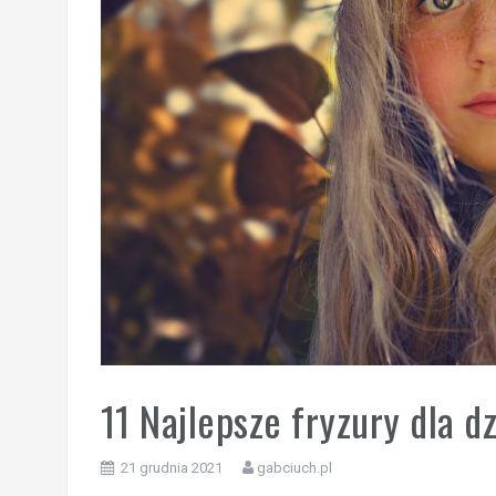
11 Najlepsze fryzury dla dz
21 grudnia 2021
gabciuch.pl