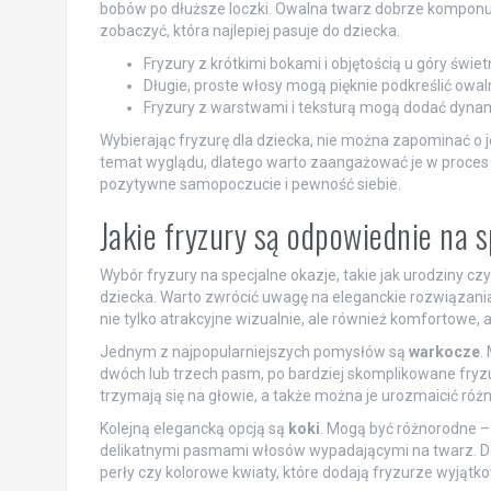
bobów po dłuższe loczki. Owalna twarz dobrze komponuje 
zobaczyć, która najlepiej pasuje do dziecka.
Fryzury z krótkimi bokami i objętością u góry świe
Długie, proste włosy mogą pięknie podkreślić owaln
Fryzury z warstwami i teksturą mogą dodać dynamik
Wybierając fryzurę dla dziecka, nie można zapominać o 
temat wyglądu, dlatego warto zaangażować je w proces w
pozytywne samopoczucie i pewność siebie.
Jakie fryzury są odpowiednie na 
Wybór fryzury na specjalne okazje, takie jak urodziny 
dziecka. Warto zwrócić uwagę na eleganckie rozwiązani
nie tylko atrakcyjne wizualnie, ale również komfortowe, 
Jednym z najpopularniejszych pomysłów są
warkocze
.
dwóch lub trzech pasm, po bardziej skomplikowane fryzur
trzymają się na głowie, a także można je urozmaicić różn
Kolejną elegancką opcją są
koki
. Mogą być różnorodne – 
delikatnymi pasmami włosów wypadającymi na twarz. Do k
perły czy kolorowe kwiaty, które dodają fryzurze wyjątk