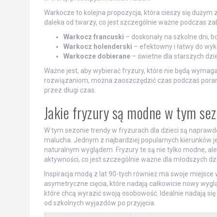
Warkocze to kolejna propozycja, która cieszy się dużym
daleka od twarzy, co jest szczególnie ważne podczas za
Warkocz francuski
– doskonały na szkolne dni, b
Warkocz holenderski
– efektowny i łatwy do wyko
Warkocze dobierane
– świetne dla starszych dzi
Ważne jest, aby wybierać fryzury, które nie będą wymagał
rozwiązaniom, można zaoszczędzić czas podczas porann
przez długi czas.
Jakie fryzury są modne w tym se
W tym sezonie trendy w fryzurach dla dzieci są naprawdę
malucha. Jednym z najbardziej popularnych kierunków jes
naturalnym wyglądem. Fryzury te są nie tylko modne, a
aktywności, co jest szczególnie ważne dla młodszych dzi
Inspiracja modą z lat 90-tych również ma swoje miejsce 
asymetryczne cięcia, które nadają całkowicie nowy wyg
które chcą wyrazić swoją osobowość. Idealnie nadają się
od szkolnych wyjazdów po przyjęcia.