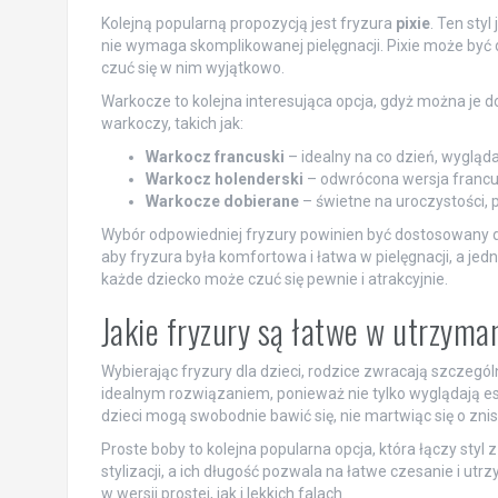
Kolejną popularną propozycją jest fryzura
pixie
. Ten sty
nie wymaga skomplikowanej pielęgnacji. Pixie może być 
czuć się w nim wyjątkowo.
Warkocze to kolejna interesująca opcja, gdyż można je do
warkoczy, takich jak:
Warkocz francuski
– idealny na co dzień, wygląda
Warkocz holenderski
– odwrócona wersja francus
Warkocze dobierane
– świetne na uroczystości,
Wybór odpowiedniej fryzury powinien być dostosowany do
aby fryzura była komfortowa i łatwa w pielęgnacji, a jed
każde dziecko może czuć się pewnie i atrakcyjnie.
Jakie fryzury są łatwe w utrzyman
Wybierając fryzury dla dzieci, rodzice zwracają szczegó
idealnym rozwiązaniem, ponieważ nie tylko wyglądają est
dzieci mogą swobodnie bawić się, nie martwiąc się o znis
Proste boby to kolejna popularna opcja, która łączy styl
stylizacji, a ich długość pozwala na łatwe czesanie i u
w wersji prostej, jak i lekkich falach.