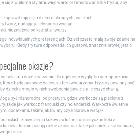
się z wieloma stylami, więc warto przetestować kilka fryzur, aby
tnie sprawdzają się u dzieci o okrągłych twarzach.
ą twarz, nadając jej elegancki wygląd.
i, niezależnie od kształtu twarzy.
jego indywidualnych preferencjach. Dzieci często mają swoje zdanie na
yboru. Kiedy fryzura odpowiada ich gustowi, znacznie łatwiej jest o
specjalne okazje?
czy wesela, ma duże znaczenie dla ogólnego wyglądu i samopoczucia
a, które będą pasować do charakteru wydarzenia. Fryzury powinny być
aby dziecko mogło w nich swobodnie bawić się i cieszyć chwilą.
 Mogą być różnorodne, od prostych, gdzie warkocze są plecione z
y, takie jak warkocz francuski czy holenderski. Warkocze świetnie
ymi dodatkami, takimi jak kwiaty czy kolorowe wstążki.
od niskich, klasycznych koków po luźne, romantyczne koki z
oków idealnie pasują różne akcesoria, takie jak spinki z kamieniami,
owego uroku.