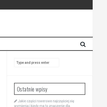
y
Search
for:
Ostatnie wpisy
Jakie części rowerowe najczęściej się
wymienia i kiedy ma to znaczenie dla