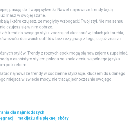
ajlepiej pasują do Twojej sylwetki. Nawet najnowsze trendy będą
 już masz w swojej szafie.
dobają i które czujesz, że mogłyby wzbogacić Twój styl. Nie ma sensu
ie czujesz się w nim dobrze.
ć trend do swojego stylu, zacznij od akcesoriów, takich jak torebki,
 świeżości do swoich outfitów bez rezygnacji z tego, co już znasz i
 różnych stylów. Trendy z różnych epok mogą się nawzajem uzupełniać,
odą a osobistym stylem polega na znalezieniu wspólnego języka
woim potrzebom.
platać najnowsze trendy w codzienne stylizacje. Kluczem do udanego
ego miejsca w świecie mody, nie tracąc jednocześnie swojego
rania dla najmłodszych
gnacji i makijażu dla pięknej skóry