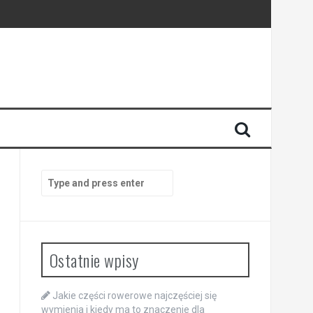
y
Search
for:
Ostatnie wpisy
Jakie części rowerowe najczęściej się
wymienia i kiedy ma to znaczenie dla