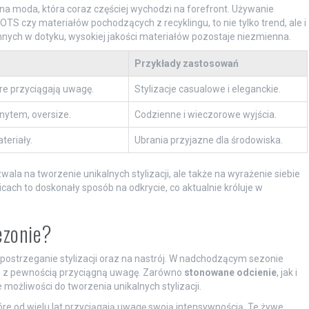
na moda, która coraz częściej wychodzi na forefront. Używanie
OTS czy materiałów pochodzących z recyklingu, to nie tylko trend, ale i
mnych w dotyku, wysokiej jakości materiałów pozostaje niezmienna.
Przykłady zastosowań
re przyciągają uwagę.
Stylizacje casualowe i eleganckie.
nytem, oversize.
Codzienne i wieczorowe wyjścia.
teriały.
Ubrania przyjazne dla środowiska.
a na tworzenie unikalnych stylizacji, ale także na wyrażenie siebie
cach to doskonały sposób na odkrycie, co aktualnie króluje w
ezonie?
postrzeganie stylizacji oraz na nastrój. W nadchodzącym sezonie
e z pewnością przyciągną uwagę. Zarówno
stonowane odcienie
, jak i
 możliwości do tworzenia unikalnych stylizacji.
tóre od wielu lat przyciągają uwagę swoją intensywnością. Te żywe