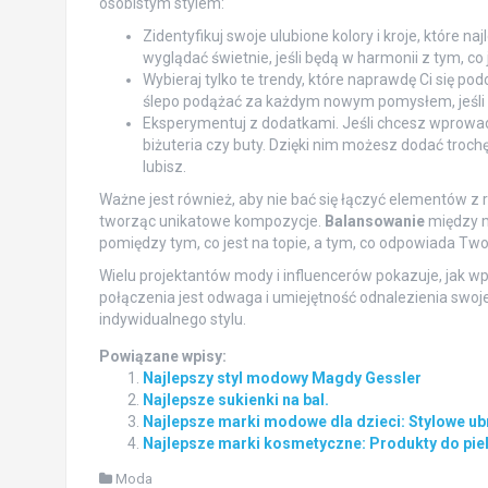
osobistym stylem:
Zidentyfikuj swoje ulubione kolory i kroje, które n
wyglądać świetnie, jeśli będą w harmonii z tym, co
Wybieraj tylko te trendy, które naprawdę Ci się po
ślepo podążać za każdym nowym pomysłem, jeśli n
Eksperymentuj z dodatkami. Jeśli chcesz wprowadzi
biżuteria czy buty. Dzięki nim możesz dodać trochę
lubisz.
Ważne jest również, aby nie bać się łączyć elementów z
tworząc unikatowe kompozycje.
Balansowanie
między m
pomiędzy tym, co jest na topie, a tym, co odpowiada T
Wielu projektantów mody i influencerów pokazuje, jak w
połączenia jest odwaga i umiejętność odnalezienia swoj
indywidualnego stylu.
Powiązane wpisy:
Najlepszy styl modowy Magdy Gessler
Najlepsze sukienki na bal.
Najlepsze marki modowe dla dzieci: Stylowe ub
Najlepsze marki kosmetyczne: Produkty do pielę
Moda