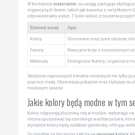
W kontekście
materiałów
, na uwagę zasługuje ekologicz
organicznych tkanin, takich jak bawełna z certyfikatem G
odpowiedzialny wybór. Z kolei radość z noszenia przyje
Element mody
Opis
Kolory
Stonowane oraz żywe odcienie, któ
Fasony
Klasyczne kroje z nowoczesnym sz
Materiały
Ekologiczne tkaniny i organiczne ma
Śledzenie najnowszych trendów modowych nie tylko pozwal
poprzez modę. Obserwacja pokazów oraz stylizacji na uli
modowym świecie.
Jakie kolory będą modne w tym s
Kolory odgrywają kluczową rolę w modzie, wpływając na 
można spodziewać się szerokiego wachlarza barw, któr
wyraziste kolory będą ozdabiać garderoby, oferując wiele
Do trendów na ten sezon zalicza się
neonowe kolory
, k