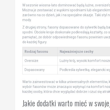
W sezonie wiosna-lato dominować będą luźne, oversize’owe 
Można je zestawiać z wąskimi spodniami lub elegancki
zarówno na co dzień, jak i na specjalne okazje. Taki styl
mody.
Z drugiej strony, fasony dopasowane do sylwetki będą 
spodni. Obcisłe kroje doskonale podkreślają kształty, co 
pamiętać, że dobór odpowiedniego fasonu powinien uwzg
do każdej figury.
Rodzaj fasonu
Najważniejsze cechy
Oversize
Luźny krój, wysoki komfort nosz
Dopasowany
Podkreśla sylwetkę, elegancki w
Warto zainwestować w kilka uniwersalnych elementów, k
wybór fasonów może znacząco wpłynąć na komfort noszen
każdej osoby, która chce wyglądać dobrze i czuć się atrak
Jakie dodatki warto mieć w swoje