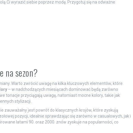
lą Ci wyrazić siebie poprzez modę. Przygotuj się na odważne
we na sezon?
miany. Warto zwrócić uwagę na kilka kluczowych elementów, które
lory
– w nadchodzących miesiącach dominować będą zarówno
we tonacje przyciągają uwagę, natomiast mocne kolory, takie jak
nnych stylizacji.
e zauważalny jest powrót do klasycznych krojów, które zyskują
łowej pozycji, idealnie sprawdzając się zarówno w casualowych, jak i
rowane latami 90. oraz 2000. znów zyskuje na popularności, co