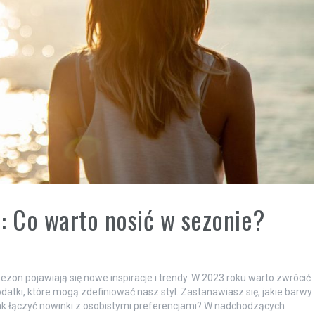
 Co warto nosić w sezonie?
ezon pojawiają się nowe inspiracje i trendy. W 2023 roku warto zwrócić
odatki, które mogą zdefiniować nasz styl. Zastanawiasz się, jakie barwy
jak łączyć nowinki z osobistymi preferencjami? W nadchodzących