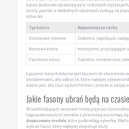
barwy doskonale sprawdzą się w rockowych stylizacjach, 
strony, pastele w delikatnych odcieniach zyskują na popu
letnie dni.
Typ koloru
Najważniejsze cechy
Stonowane odcienie
Delikatne, łagodzące, nadają
Neonowe kolory
Intensywne, przyciągające
Pastelowe kolory
Subtelne, romantyczne, lekk
Łączenie różnych kolorów jest kluczem do stworzenia c
zestawieniami, aby odkryć te, które najlepiej odzwiercie
ważne jest, aby czuć się komfortowo i pewnie w swojej o
Jakie fasony ubrań będą na czasi
W nadchodzących sezonach moda przynosi różnorodność 
najpopularniejszych trendów z pewnością wyróżniają si
dopasowane modele
, które podkreślają sylwetkę. Wart
wybrać fason, który najlepiej eksponuje atuty.