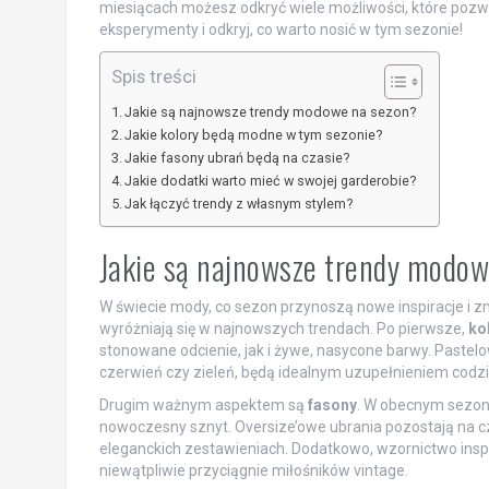
miesiącach możesz odkryć wiele możliwości, które pozwo
eksperymenty i odkryj, co warto nosić w tym sezonie!
Spis treści
Jakie są najnowsze trendy modowe na sezon?
Jakie kolory będą modne w tym sezonie?
Jakie fasony ubrań będą na czasie?
Jakie dodatki warto mieć w swojej garderobie?
Jak łączyć trendy z własnym stylem?
Jakie są najnowsze trendy modo
W świecie mody, co sezon przynoszą nowe inspiracje i z
wyróżniają się w najnowszych trendach. Po pierwsze,
ko
stonowane odcienie, jak i żywe, nasycone barwy. Pastelo
czerwień czy zieleń, będą idealnym uzupełnieniem codzie
Drugim ważnym aspektem są
fasony
. W obecnym sezoni
nowoczesny sznyt. Oversize’owe ubrania pozostają na czo
eleganckich zestawieniach. Dodatkowo, wzornictwo inspi
niewątpliwie przyciągnie miłośników vintage.