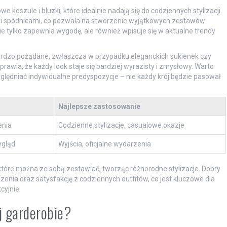
koszule i bluzki, które idealnie nadają się do codziennych stylizacji.
mi spódnicami, co pozwala na stworzenie wyjątkowych zestawów
 nie tylko zapewnia wygodę, ale również wpisuje się w aktualne trendy
bardzo pożądane, zwłaszcza w przypadku eleganckich sukienek czy
sprawia, że każdy look staje się bardziej wyrazisty i zmysłowy. Warto
lędniać indywidualne predyspozycje – nie każdy krój będzie pasował
Najlepsze zastosowanie
enia
Codzienne stylizacje, casualowe okazje
ygląd
Wyjścia, oficjalne wydarzenia
tóre można ze sobą zestawiać, tworząc różnorodne stylizacje. Dobry
ia oraz satysfakcję z codziennych outfitów, co jest kluczowe dla
cyjnie.
j garderobie?