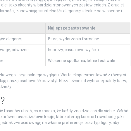
ale i jako akcenty w bardziej stonowanych zestawieniach. Z drugiej
larności, zapewniając subtelność i elegancję, idealne na wiosenne i
Najlepsze zastosowanie
ce elegancji
Biuro, wydarzenia formalne
 uwagę, odważne
Imprezy, casualowe wyjścia
ie
Wiosenne spotkania, letnie festiwale
iekawego i oryginalnego wyglądu. Warto eksperymentować z różnymi
dlają naszą osobowość oraz styl. Niezależnie od wybranej palety barw,
dzieży.
e?
fasonów ubrań, co oznacza, że każdy znajdzie coś dla siebie. Wśród
ę zarówno
oversize’owe kroje
, które oferują komfort i swobodę, jak i
o jednak zwrócić uwagę na własne preferencje oraz typ figury, aby