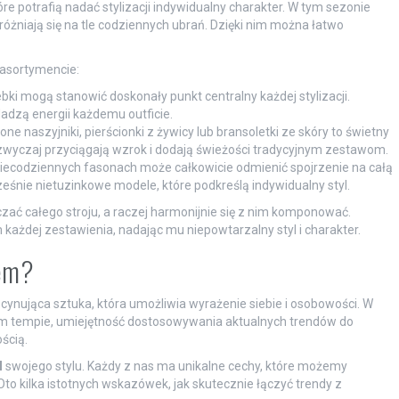
e potrafią nadać stylizacji indywidualny charakter. W tym sezonie
óżniają się na tle codziennych ubrań. Dzięki nim można łatwo
 asortymencie:
bki mogą stanowić doskonały punkt centralny każdej stylizacji.
dzą energii każdemu outficie.
ne naszyjniki, pierścionki z żywicy lub bransoletki ze skóry to świetny
azwyczaj przyciągają wzrok i dodają świeżości tradycyjnym zestawom.
 niecodziennych fasonach może całkowicie odmienić spojrzenie na całą
ześnie nietuzinkowe modele, które podkreślą indywidualny styl.
czać całego stroju, a raczej harmonijnie się z nim komponować.
ażdej zestawienia, nadając mu niepowtarzalny styl i charakter.
lem?
ynująca sztuka, która umożliwia wyrażenie siebie i osobowości. W
ym tempie, umiejętność dostosowywania aktualnych trendów do
ścią.
I
swojego stylu. Każdy z nas ma unikalne cechy, które możemy
to kilka istotnych wskazówek, jak skutecznie łączyć trendy z