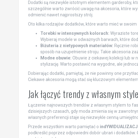
Dodatki są niezwykle istotnym elementem garderoby, któr
szczególnie warto zwrócić uwagę na akcesoria, które wyr
odmienić nawet najprostszy strój.
Oto kilka rodzajów dodatków, które warto mieć w swoim
Torebki w intensywnych kolorach:
Wyraziste tore
Wybieraj modele w odważnych barwach, które doda
Biżuteria z nietypowych materiałów:
Ręcznie robio
sposób na uzupełnienie stroju. Takie akcesoria z
Modne obuwie:
Obuwie z ciekawej kolekcji lub w
stylizację. Warto postawić na wygodne, ale jednoc
Dobierając dodatki, pamiętaj, że nie powinny one przytła
Ciekawe akcesoria mogą stać się kluczowym elementem k
Jak łączyć trendy z własnym sty
Łączenie najnowszych trendów z własnym stylem to fasc
dzisiejszych czasach, gdy moda zmienia się w zawrotn
własnych preferencji staje się niezwykle cenną umiejętno
Przede wszystkim warto pamiętać o
indYWIDUALIZACJ
podkreślić poprzez odpowiedni dobór ubrań i dodatków. O