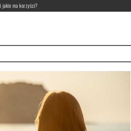
i jakie ma korzyści?
ny model do swojej sypialni
arnią internetową Matfel.pl
rauliczne do Twojego projektu?
 i pielęgnacja
mienia i kiedy ma to znaczenie dla bezpieczeństwa oraz komfortu jazd