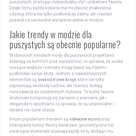
puszystych, promując indywidualny styl i unikatowe fasony.
Dzięki temu każda kobieta ma możliwość znalezienia
odzieży, która nie tylko podkreśli jej zalety, ale również
pozwoli na swobodne wyrażenie siebie w modzie.
Jakie trendy w modzie dla
puszystych są obecnie popularne?
W obecnych trendach mody dla puszystych projektanci
stawiają na komfort oraz wyrazistość, co sprawia, że osoby
noszące większe rozmiary mogą bawić się stylem i
podkreślać swoje atuty. Jednym z najważniejszych
elementów są
oversize’owe kroje
, które nie tylko
zapewniają swobodę ruchów, ale również dodają
nonszalancji do codziennych stylizacji. Te luźne fasony
doskonale komponują się zarówno z jeansami, jak i
eleganckimi spodniami, co sprawia, że są uniwersalne i
idealne na różne okazje.
Innym popularnym trendem są
odważne wzory
oraz
intensywne kolory. Wzory kwiatowe, geometryczne lub
zwierzęce doskonale ożywiają każdy strój, dodając mu