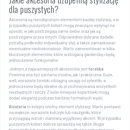
dla puszystych?
Akcesoria są nieodłącznym elementem każdej stylizacji, a w
przypadku puszystych kobiet mogą znacząco wpłynąć na
sposób, w jaki postrzegają same siebie oraz jak są
postrzegane przez innych. Odpowiednio dobrane dodatki
potrafią podkreślić indywidualny styl, a także zamaskować
ewentualne niedoskonałości. Warto zainwestować w kilka
kluczowych elementów, które wzbogacą garderobę i będą
jednocześnie funkcjonalne.
Jednym z najważniejszych akcesoriów jest
torebka
.
Powinna ona być zarówno modna, jak i praktyczna. Duże,
well, wyraziste torebki odciągną uwagę od sylwetki, a
jednocześnie będą idealne do przechowywania wszystkich
niezbędnych rzeczy. Z kolei mniejsze kopertówki mogą
dodać elegancji podczas bardziej formalnych wyjść.
Biżuteria
to kolejny istotny element stylizacji. Warto postawić
na większe, wyraziste kolczyki lub naszyjniki, które
przyciągają wzrok i stanowią wyjątkowy akcent. W przypadku
puszystych kobiet dobrze sprawdzą się także długie