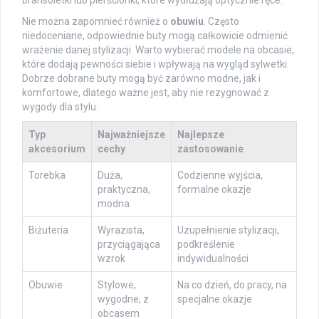
bransoletki lub pierścionki, które wydłużają optycznie ręce.
Nie można zapomnieć również o
obuwiu
. Często
niedoceniane, odpowiednie buty mogą całkowicie odmienić
wrażenie danej stylizacji. Warto wybierać modele na obcasie,
które dodają pewności siebie i wpływają na wygląd sylwetki.
Dobrze dobrane buty mogą być zarówno modne, jak i
komfortowe, dlatego ważne jest, aby nie rezygnować z
wygody dla stylu.
Typ
Najważniejsze
Najlepsze
akcesorium
cechy
zastosowanie
Torebka
Duża,
Codzienne wyjścia,
praktyczna,
formalne okazje
modna
Biżuteria
Wyrazista,
Uzupełnienie stylizacji,
przyciągająca
podkreślenie
wzrok
indywidualności
Obuwie
Stylowe,
Na co dzień, do pracy, na
wygodne, z
specjalne okazje
obcasem