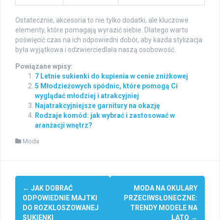
Ostatecznie, akcesoria to nie tylko dodatki, ale kluczowe
elementy, które pomagają wyrazić siebie. Dlatego warto
poświęcić czas na ich odpowiedni dobór, aby każda stylizacja
była wyjątkowa i odzwierciedlała naszą osobowość.
Powiązane wpisy:
7 Letnie sukienki do kupienia w cenie zniżkowej
5 Młodzieżowych spódnic, które pomogą Ci
wyglądać młodziej i atrakcyjniej
Najatrakcyjniejsze garnitury na okazję
Rodzaje komód: jak wybrać i zastosować w
aranżacji wnętrz?
Moda
Post
←
JAK DOBRAĆ
MODA NA OKULARY
navigation
ODPOWIEDNIE MAJTKI
PRZECIWSŁONECZNE:
DO ROZKLOSZOWANEJ
TRENDY MODELE NA
SUKIENKI
LATO
→