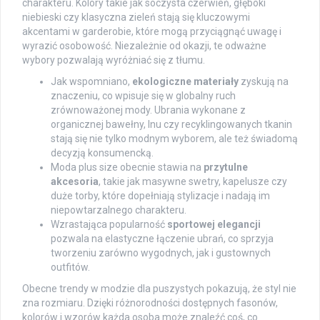
charakteru. Kolory takie jak soczysta czerwień, głęboki
niebieski czy klasyczna zieleń stają się kluczowymi
akcentami w garderobie, które mogą przyciągnąć uwagę i
wyrazić osobowość. Niezależnie od okazji, te odważne
wybory pozwalają wyróżniać się z tłumu.
Jak wspomniano,
ekologiczne materiały
zyskują na
znaczeniu, co wpisuje się w globalny ruch
zrównoważonej mody. Ubrania wykonane z
organicznej bawełny, lnu czy recyklingowanych tkanin
stają się nie tylko modnym wyborem, ale też świadomą
decyzją konsumencką.
Moda plus size obecnie stawia na
przytulne
akcesoria
, takie jak masywne swetry, kapelusze czy
duże torby, które dopełniają stylizacje i nadają im
niepowtarzalnego charakteru.
Wzrastająca popularność
sportowej elegancji
pozwala na elastyczne łączenie ubrań, co sprzyja
tworzeniu zarówno wygodnych, jak i gustownych
outfitów.
Obecne trendy w modzie dla puszystych pokazują, że styl nie
zna rozmiaru. Dzięki różnorodności dostępnych fasonów,
kolorów i wzorów każda osoba może znaleźć coś, co