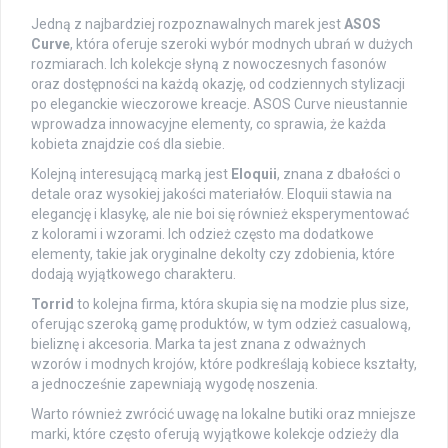
Jedną z najbardziej rozpoznawalnych marek jest
ASOS
Curve
, która oferuje szeroki wybór modnych ubrań w dużych
rozmiarach. Ich kolekcje słyną z nowoczesnych fasonów
oraz dostępności na każdą okazję, od codziennych stylizacji
po eleganckie wieczorowe kreacje. ASOS Curve nieustannie
wprowadza innowacyjne elementy, co sprawia, że każda
kobieta znajdzie coś dla siebie.
Kolejną interesującą marką jest
Eloquii
, znana z dbałości o
detale oraz wysokiej jakości materiałów. Eloquii stawia na
elegancję i klasykę, ale nie boi się również eksperymentować
z kolorami i wzorami. Ich odzież często ma dodatkowe
elementy, takie jak oryginalne dekolty czy zdobienia, które
dodają wyjątkowego charakteru.
Torrid
to kolejna firma, która skupia się na modzie plus size,
oferując szeroką gamę produktów, w tym odzież casualową,
bieliznę i akcesoria. Marka ta jest znana z odważnych
wzorów i modnych krojów, które podkreślają kobiece kształty,
a jednocześnie zapewniają wygodę noszenia.
Warto również zwrócić uwagę na lokalne butiki oraz mniejsze
marki, które często oferują wyjątkowe kolekcje odzieży dla