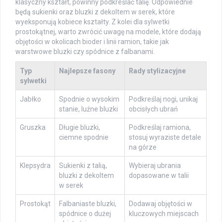
klasyczny kształt, powinny podkreślać talię. Odpowiednie
będą sukienki oraz bluzki z dekoltem w serek, które
wyeksponują kobiece kształty. Z kolei dla sylwetki
prostokątnej, warto zwrócić uwagę na modele, które dodają
objętości w okolicach bioder i linii ramion, takie jak
warstwowe bluzki czy spódnice z falbanami.
Typ
Najlepsze fasony
Rady stylizacyjne
sylwetki
Jabłko
Spodnie o wysokim
Podkreślaj nogi, unikaj
stanie, luźne bluzki
obcisłych ubrań
Gruszka
Długie bluzki,
Podkreślaj ramiona,
ciemne spodnie
stosuj wyraziste detale
na górze
Klepsydra
Sukienki z talią,
Wybieraj ubrania
bluzki z dekoltem
dopasowane w talii
w serek
Prostokąt
Falbaniaste bluzki,
Dodawaj objętości w
spódnice o dużej
kluczowych miejscach