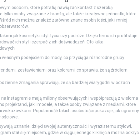
owym osobom, które potrafią nawiązać kontakt z szeroką
ie tylko osoby związane z branżą, ale także kreatywne jednostki, które
Wśród nich można znaleźć zarówno znane osobistości, jak i mniej
 obserwatorów.
kimi jak kosmetyki, styl życia czy podróże. Dzięki temu ich profil staje
dować ich styl i czerpać z ich doświadczeń. Oto kilka
odowych:
m własnym podejściem do mody, co przyciąga różnorodne grupy
endami, zestawieniami oraz kolorami, co sprawia, że są źródłem
dzienne zmagania sprawiają, że są bardziej wiarygodni w oczach
 na Instagramie mają miliony obserwujących i współpracują z wieloma
projektanci, jak i modele, a także osoby związane z mediami, które
i wskazówkami. Popularność takich osobistości pokazuje, jak ogromny
nościowe.
bywają uznanie, dzięki swojej autentyczności i wyrazistemu stylowi,
agram stał się miejscem, gdzie w ciągu jednego kliknięcia można odkryć