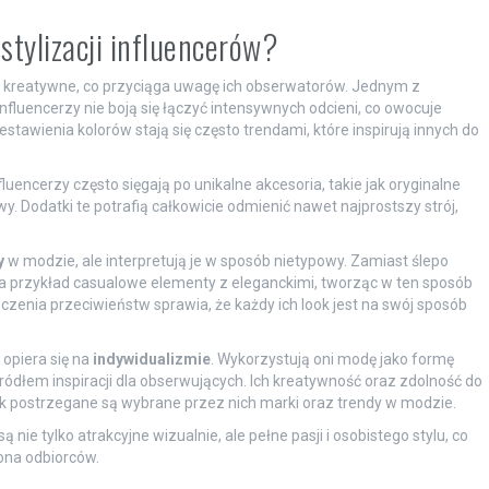
stylizacji influencerów?
 i kreatywne, co przyciąga uwagę ich obserwatorów. Jednym z
 Influencerzy nie boją się łączyć intensywnych odcieni, co owocuje
tawienia kolorów stają się często trendami, które inspirują innych do
nfluencerzy często sięgają po unikalne akcesoria, takie jak oryginalne
y. Dodatki te potrafią całkowicie odmienić nawet najprostszy strój,
y
w modzie, ale interpretują je w sposób nietypowy. Zamiast ślepo
a przykład casualowe elementy z eleganckimi, tworząc w ten sposób
czenia przeciwieństw sprawia, że każdy ich look jest na swój sposób
 opiera się na
indywidualizmie
. Wykorzystują oni modę jako formę
ę źródłem inspiracji dla obserwujących. Ich kreatywność oraz zdolność do
jak postrzegane są wybrane przez nich marki oraz trendy w modzie.
 nie tylko atrakcyjne wizualnie, ale pełne pasji i osobistego stylu, co
ona odbiorców.