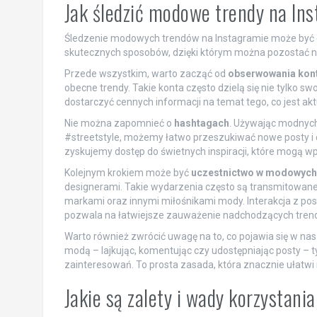
Jak śledzić modowe trendy na In
Śledzenie modowych trendów na Instagramie może być ek
skutecznych sposobów, dzięki którym można pozostać na
Przede wszystkim, warto zacząć od
obserwowania kont
obecne trendy. Takie konta często dzielą się nie tylko s
dostarczyć cennych informacji na temat tego, co jest akt
Nie można zapomnieć o
hashtagach
. Używając modnych 
#streetstyle, możemy łatwo przeszukiwać nowe posty i o
zyskujemy dostęp do świetnych inspiracji, które mogą wp
Kolejnym krokiem może być
uczestnictwo w modowych 
designerami. Takie wydarzenia często są transmitowane
markami oraz innymi miłośnikami mody. Interakcja z post
pozwala na łatwiejsze zauważenie nadchodzących tren
Warto również zwrócić uwagę na to, co pojawia się w nas
modą – lajkując, komentując czy udostępniając posty –
zainteresowań. To prosta zasada, która znacznie ułatw
Jakie są zalety i wady korzystani