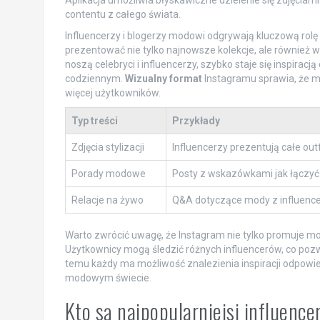
contentu z całego świata.
Influencerzy i blogerzy modowi odgrywają kluczową rolę 
prezentować nie tylko najnowsze kolekcje, ale również włas
noszą celebryci i influencerzy, szybko staje się inspiracją
codziennym.
Wizualny format
Instagramu sprawia, że mo
więcej użytkowników.
Typ treści
Przykłady
Zdjęcia stylizacji
Influencerzy prezentują całe outf
Porady modowe
Posty z wskazówkami jak łączyć
Relacje na żywo
Q&A dotyczące mody z influenc
Warto zwrócić uwagę, że Instagram nie tylko promuje m
Użytkownicy mogą śledzić różnych influencerów, co pozw
temu każdy ma możliwość znalezienia inspiracji odpowie
modowym świecie.
Kto są najpopularniejsi influenc