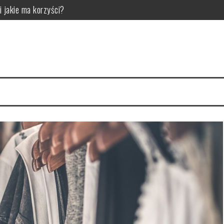
i jakie ma korzyści?
ny model do swojej sypialni
arnią internetową Matfel.pl
rauliczne do Twojego projektu?
 i pielęgnacja
mienia i kiedy ma to znaczenie dla bezpieczeństwa oraz komfortu jazd