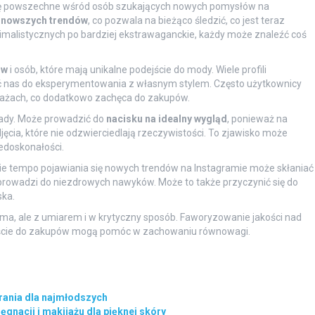
 się powszechne wśród osób szukających nowych pomysłów na
jnowszych trendów
, co pozwala na bieżąco śledzić, co jest teraz
nimalistycznych po bardziej ekstrawaganckie, każdy może znaleźć coś
ów
i osób, które mają unikalne podejście do mody. Wiele profili
ć nas do eksperymentowania z własnym stylem. Często użytkownicy
dażach, co dodatkowo zachęca do zakupów.
wady. Może prowadzić do
nacisku na idealny wygląd
, ponieważ na
ia, które nie odzwierciedlają rzeczywistości. To zjawisko może
doskonałości.
kie tempo pojawiania się nowych trendów na Instagramie może skłaniać
rowadzi do niezdrowych nawyków. Może to także przyczynić się do
ka.
ma, ale z umiarem i w krytyczny sposób. Faworyzowanie jakości nad
ejście do zakupów mogą pomóc w zachowaniu równowagi.
rania dla najmłodszych
gnacji i makijażu dla pięknej skóry