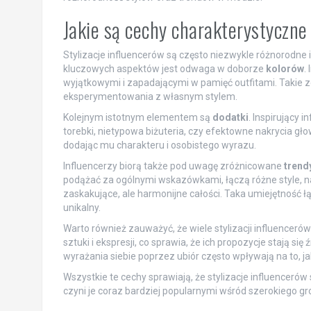
Jakie są cechy charakterystyczne 
Stylizacje influencerów są często niezwykle różnorodne
kluczowych aspektów jest odwaga w doborze
kolorów
.
wyjątkowymi i zapadającymi w pamięć outfitami. Takie zes
eksperymentowania z własnym stylem.
Kolejnym istotnym elementem są
dodatki
. Inspirujący i
torebki, nietypowa biżuteria, czy efektowne nakrycia głow
dodając mu charakteru i osobistego wyrazu.
Influencerzy biorą także pod uwagę zróżnicowane
trend
podążać za ogólnymi wskazówkami, łączą różne style, n
zaskakujące, ale harmonijne całości. Taka umiejętność łą
unikalny.
Warto również zauważyć, że wiele stylizacji influencerów
sztuki i ekspresji, co sprawia, że ich propozycje stają si
wyrażania siebie poprzez ubiór często wpływają na to, 
Wszystkie te cechy sprawiają, że stylizacje influencerów są
czyni je coraz bardziej popularnymi wśród szerokiego gr