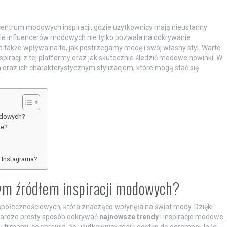
centrum modowych inspiracji, gdzie użytkownicy mają nieustanny
nie influencerów modowych nie tylko pozwala na odkrywanie
 także wpływa na to, jak postrzegamy modę i swój własny styl. Warto
nspiracji z tej platformy oraz jak skutecznie śledzić modowe nowinki. W
 oraz ich charakterystycznym stylizacjom, które mogą stać się
odowych?
ie?
z Instagrama?
ym źródłem inspiracji modowych?
społecznościowych, która znacząco wpłynęła na świat mody. Dzięki
ardzo prosty sposób odkrywać
najnowsze trendy
i inspiracje modowe.
 i filmami, co sprawia, że użytkownicy mają dostęp do ogromnej ilości