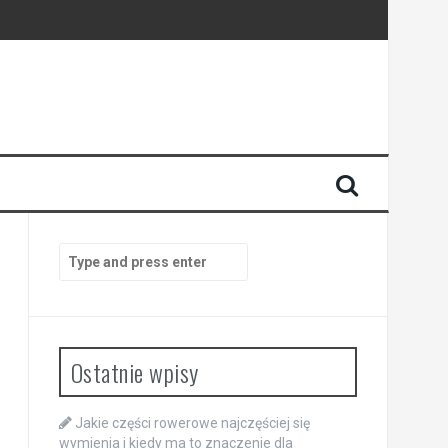
y
Search
for:
Ostatnie wpisy
Jakie części rowerowe najczęściej się
wymienia i kiedy ma to znaczenie dla