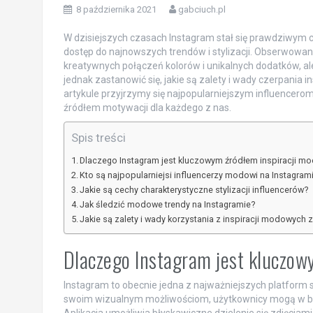
8 października 2021
gabciuch.pl
W dzisiejszych czasach Instagram stał się prawdziwym 
dostęp do najnowszych trendów i stylizacji. Obserwowa
kreatywnych połączeń kolorów i unikalnych dodatków, ale
jednak zastanowić się, jakie są zalety i wady czerpania i
artykule przyjrzymy się najpopularniejszym influencerom
źródłem motywacji dla każdego z nas.
Spis treści
Dlaczego Instagram jest kluczowym źródłem inspiracji m
Kto są najpopularniejsi influencerzy modowi na Instagram
Jakie są cechy charakterystyczne stylizacji influencerów?
Jak śledzić modowe trendy na Instagramie?
Jakie są zalety i wady korzystania z inspiracji modowych 
Dlaczego Instagram jest kluczow
Instagram to obecnie jedna z najważniejszych platform 
swoim wizualnym możliwościom, użytkownicy mogą w b
Aplikacja umożliwia błyskawiczne dzielenie się zdjęciami