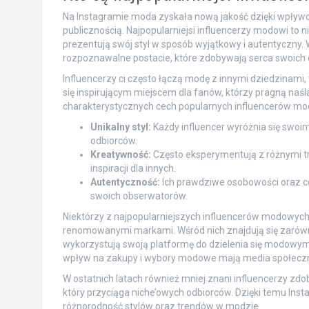
Na Instagramie moda zyskała nową jakość dzięki wpływ
publicznością. Najpopularniejsi influencerzy modowi to n
prezentują swój styl w sposób wyjątkowy i autentyczny. 
rozpoznawalne postacie, które zdobywają serca swoich
Influencerzy ci często łączą modę z innymi dziedzinami, ta
się inspirującym miejscem dla fanów, którzy pragną naśla
charakterystycznych cech popularnych influencerów m
Unikalny styl:
Każdy influencer wyróżnia się swoi
odbiorców.
Kreatywność:
Często eksperymentują z różnymi tr
inspiracji dla innych.
Autentyczność:
Ich prawdziwe osobowości oraz co
swoich obserwatorów.
Niektórzy z najpopularniejszych influencerów modowych
renomowanymi markami. Wśród nich znajdują się zarówno 
wykorzystują swoją platformę do dzielenia się modowym
wpływ na zakupy i wybory modowe mają media społecz
W ostatnich latach również mniej znani influencerzy zdo
który przyciąga niche’owych odbiorców. Dzięki temu Inst
różnorodność stylów oraz trendów w modzie.