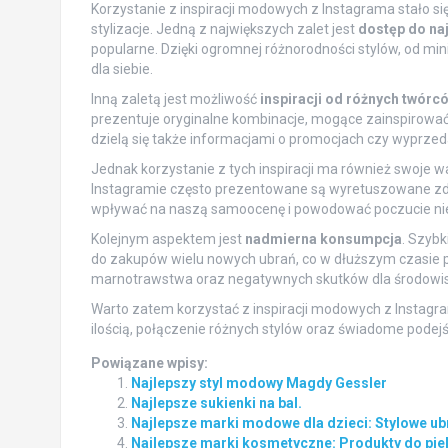
Korzystanie z inspiracji modowych z Instagrama stało
stylizacje. Jedną z największych zalet jest
dostęp do na
popularne. Dzięki ogromnej różnorodności stylów, od mi
dla siebie.
Inną zaletą jest możliwość
inspiracji od różnych twórc
prezentuje oryginalne kombinacje, mogące zainspirowa
dzielą się także informacjami o promocjach czy wyprze
Jednak korzystanie z tych inspiracji ma również swoje 
Instagramie często prezentowane są wyretuszowane zdjęc
wpływać na naszą samoocenę i powodować poczucie nie
Kolejnym aspektem jest
nadmierna konsumpcja
. Szyb
do zakupów wielu nowych ubrań, co w dłuższym czasie p
marnotrawstwa oraz negatywnych skutków dla środowis
Warto zatem korzystać z inspiracji modowych z Instagra
ilością, połączenie różnych stylów oraz świadome pod
Powiązane wpisy:
Najlepszy styl modowy Magdy Gessler
Najlepsze sukienki na bal.
Najlepsze marki modowe dla dzieci: Stylowe ub
Najlepsze marki kosmetyczne: Produkty do pielę