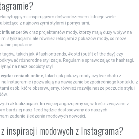
stagramie?
scytującym i inspirującym doświadczeniem. Istnieje wiele
 bieżąco z najnowszymi stylami i pomysłami.
 influencerów
oraz projektantów mody, którzy mają duży wpływ na
woimi stylizacjami, ale również relacjami z pokazów mody, co może
ualnie popularne.
tagów, takich jak #fashiontrends, #ootd (outfit of the day) czy
dkrywać różnorodne stylizacje. Regularnie sprawdzając te hashtagi,
łynąć na nasz osobisty styl.
wydarzeniach online
, takich jak pokazy mody czy live chatu z
 na Instagramie i pozwalają na nawiązanie bezpośredniego kontaktu z
ami osób, które obserwujemy, również rozwija nasze poczucie stylu i
dów.
zych aktualizacjach. Im więcej angażujemy się w treści związane z
 tym bardziej nasz feed będzie dostosowany do naszych
i nam zadanie śledzenia modowych nowości.
a z inspiracji modowych z Instagrama?