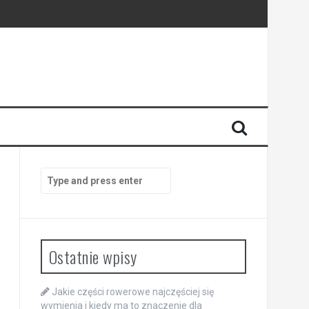
y
Search
for:
Ostatnie wpisy
Jakie części rowerowe najczęściej się
wymienia i kiedy ma to znaczenie dla