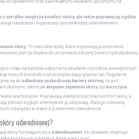
ię ich działaniem oraz ewentualnymi skutkami ubocznymi, na
cji
nie tylko zwiększa komfort skóry, ale także poprawia jej ogólny
tegii nawilżania i regeneracji cery dotkniętej odwodnieniem.
wianiu skóry
. To naturalne lipidy, które wypełniają przestrzenie
becność jest niezbędna do utrzymania zdrowej bariery hydrolipidowej,
goci i staje się bardziej odporna na działanie czynników zewnętrznych.
kcję nowych komórek oraz przyspieszając gojenie ran. Regularne
ynia się do
odbudowy uszkodzonej bariery skórnej
, co jest
ami skórnymi, takimi jak
atopowe zapalenie skóry
czy
łuszczyca
.
zwykle wartościowe. Poprawiają elastyczność oraz komfort skóry, a
ają zdrowy wygląd i intensywnie ją odżywiają. Dlatego stanowią
wnych rozwiązań w walce z problemem odwodnienia.
a skóry odwodnionej?
ji skóry borykającej się z
odwodnieniem
. Ich działanie obejmuje
kilka kluczowych substancji, które warto znać: