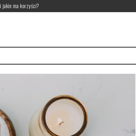
i jakie ma korzyści?
ny model do swojej sypialni
arnią internetową Matfel.pl
rauliczne do Twojego projektu?
 i pielęgnacja
mienia i kiedy ma to znaczenie dla bezpieczeństwa oraz komfortu jazd