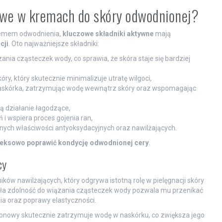
zowe w kremach do skóry odwodnionej?
blemem odwodnienia,
kluczowe składniki aktywne
mają
cji
. Oto najważniejsze składniki:
ania cząsteczek wody, co sprawia, że skóra staje się bardziej
ry, który skutecznie minimalizuje utratę wilgoci,
naskórka, zatrzymując wodę wewnątrz skóry oraz wspomagając
ją działanie łagodzące,
 i wspiera proces gojenia ran,
lnych właściwości antyoksydacyjnych oraz nawilżających.
eksowo poprawić kondycję odwodnionej cery
.
cy
ików nawilżających, który odgrywa istotną rolę w pielęgnacji skóry
kła zdolność do wiązania cząsteczek wody pozwala mu przenikać
ia oraz poprawy elastyczności.
ronowy skutecznie zatrzymuje wodę w naskórku, co zwiększa jego