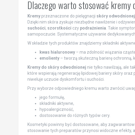
Dlaczego warto stosować kremy 
Kremy
przeznaczone do pielęgnacji
skóry odwodnionej
Dzięki nim skóra zyskuje niezbędne nawilżenie i odżywien
suchości
,
szorstkości
czy
podrażnienia
. Takie symptom
samopoczucie. Systematyczne używanie dedykowanych
W składzie tych produktów znajdziemy składniki aktywne,
kwas hialuronowy
– ma zdolność wiązania cząste
emolienty
– tworzą skuteczną barierę ochronną, kt
Kremy do skóry odwodnionej
nie tylko nawilżają, ale 
które wspierają regenerację lipidowej bariery skóry oraz
niweluje uczucie dyskomfortu i suchości.
Przy wyborze odpowiedniego kremu warto zwrócić uwag
jego formułę,
składniki aktywne,
hypoalergiczność,
dostosowanie do różnych typów cery.
Kosmetyki powinny być dostosowane, aby zagwarantować 
stosowanie tych preparatów przynosi widoczne efekty, a