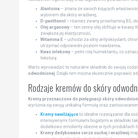
Alantoina
– znana ze swoich kojących właściwości,
wyborem dla skóry wrażliwej,
D-panthenol
– również zwany prowitaminą B5, sku
Olej arganowy
– ten cenny olej obfituje w kwasy 
zwiększa jej elastyczność,
Witamina E
– uchodzi za silny antyoksydant; chr
utrzymać odpowiedni poziom nawilżenia,
Kwas mlekowy
– pełni rolę humektantu, co oznac
teksturę.
Warto wprowadzić te naturalne składniki do swojej codz
odwodnionej
. Dzięki nim można skutecznie poprawić zd
Rodzaje kremów do skóry odwodn
Kremy przeznaczone do pielęgnacji skóry odwodnion
wyróżnia się swoją unikalną formułą oraz zastosowaniem
Kremy nawilżające
to idealne rozwiązanie dla osó
intensywnymi formułami bogatymi w składniki taki
dodatkowo emolienty obecne w tych produktach two
Kremy dedykowane cerze suchej i wrażliwej
mają