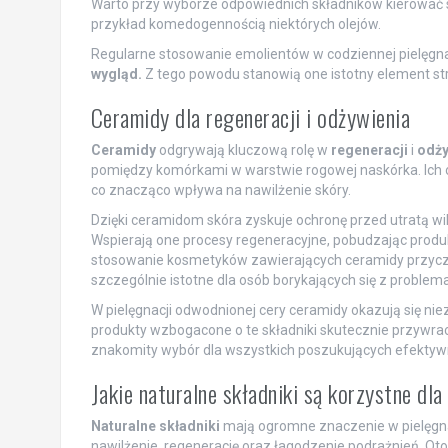
Warto przy wyborze odpowiednich składników kierować s
przykład komedogennością niektórych olejów.
Regularne stosowanie emolientów w codziennej pielęgna
wygląd.
Z tego powodu stanowią one istotny element stra
Ceramidy dla regeneracji i odżywienia
Ceramidy
odgrywają kluczową rolę w
regeneracji
i
odży
pomiędzy komórkami w warstwie rogowej naskórka. Ich o
co znacząco wpływa na nawilżenie skóry.
Dzięki ceramidom skóra zyskuje ochronę przed utratą wil
Wspierają one procesy regeneracyjne, pobudzając produ
stosowanie kosmetyków zawierających ceramidy przycz
szczególnie istotne dla osób borykających się z problem
W pielęgnacji odwodnionej cery ceramidy okazują się nie
produkty wzbogacone o te składniki skutecznie przywrac
znakomity wybór dla wszystkich poszukujących efekty
Jakie naturalne składniki są korzystne dl
Naturalne składniki
mają ogromne znaczenie w pielęgnac
nawilżenie, regenerację oraz łagodzenie podrażnień. Oto 