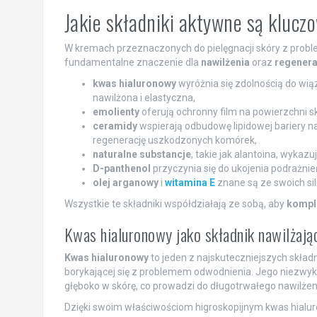
Jakie składniki aktywne są kluc
W kremach przeznaczonych do pielęgnacji skóry z pro
fundamentalne znaczenie dla
nawilżenia
oraz
regenera
kwas hialuronowy
wyróżnia się zdolnością do wiąz
nawilżona i elastyczna,
emolienty
oferują ochronny film na powierzchni skó
ceramidy
wspierają odbudowę lipidowej bariery 
regenerację uszkodzonych komórek,
naturalne substancje
, takie jak alantoina, wykazu
D-panthenol
przyczynia się do ukojenia podrażnień
olej arganowy
i
witamina E
znane są ze swoich si
Wszystkie te składniki współdziałają ze sobą, aby
kompl
Kwas hialuronowy jako składnik nawilżają
Kwas hialuronowy
to jeden z najskuteczniejszych składn
borykającej się z problemem odwodnienia. Jego niezwy
głęboko w skórę, co prowadzi do długotrwałego nawilżen
Dzięki swoim właściwościom higroskopijnym kwas hialu