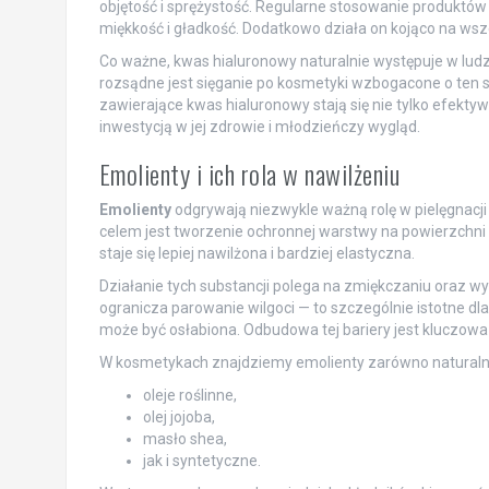
objętość i sprężystość. Regularne stosowanie produktów 
miękkość i gładkość. Dodatkowo działa on kojąco na wsze
Co ważne, kwas hialuronowy naturalnie występuje w ludz
rozsądne jest sięganie po kosmetyki wzbogacone o ten s
zawierające kwas hialuronowy stają się nie tylko efekt
inwestycją w jej zdrowie i młodzieńczy wygląd.
Emolienty i ich rola w nawilżeniu
Emolienty
odgrywają niezwykle ważną rolę w pielęgnacji 
celem jest tworzenie ochronnej warstwy na powierzchni 
staje się lepiej nawilżona i bardziej elastyczna.
Działanie tych substancji polega na zmiękczaniu oraz w
ogranicza parowanie wilgoci — to szczególnie istotne dl
może być osłabiona. Odbudowa tej bariery jest kluczowa
W kosmetykach znajdziemy emolienty zarówno naturalne,
oleje roślinne,
olej jojoba,
masło shea,
jak i syntetyczne.