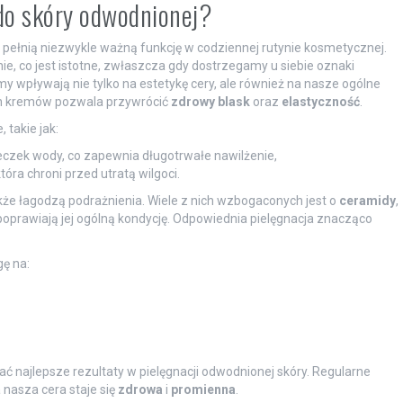
do skóry odwodnionej?
pełnią niezwykle ważną funkcję w codziennej rutynie kosmetycznej.
ie, co jest istotne, zwłaszcza gdy dostrzegamy u siebie oznaki
y wpływają nie tylko na estetykę cery, ale również na nasze ogólne
 kremów pozwala przywrócić
zdrowy blask
oraz
elastyczność
.
 takie jak:
czek wody, co zapewnia długotrwałe nawilżenie,
óra chroni przed utratą wilgoci.
także łagodzą podrażnienia. Wiele z nich wzbogaconych jest o
ceramidy
,
 poprawiają jej ogólną kondycję. Odpowiednia pielęgnacja znacząco
ę na:
najlepsze rezultaty w pielęgnacji odwodnionej skóry. Regularne
 nasza cera staje się
zdrowa
i
promienna
.