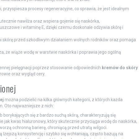
 przyspiesza procesy regeneracyjne, co sprawia, że jest idealnym
tecznie nawilża oraz wspiera gojenie się naskórka,
tłuszczowe i witaminę E, dzięki czemu doskonale odżywia skórę i
oni skórę przed szkodliwym działaniem wolnych rodników oraz pomaga
za, że wiąże wodę w warstwie naskórka i poprawia jego ogólną
iennej pielęgnacji poprzez stosowanie odpowiednich
kremów do skóry
rowie oraz wygląd cery.
ionej
ej
można podzielić na kilka głównych kategorii, z których każda
. Oto najważniejsze z nich:
b borykających się z bardzo suchą skórą, charakteryzują się
e jak kwas hialuronowy, który skutecznie przyciąga wodę do naskórka,
rzą ochronną barierę, chroniącą przed utratą wilgoci.
 lżejszą konsystencję i szybko się wchłaniają, często bazują na