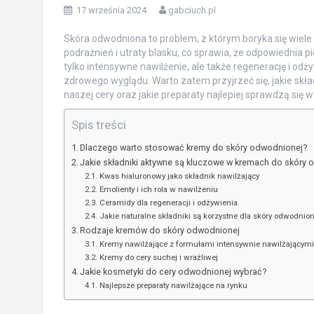
17 września 2024
gabciuch.pl
Skóra odwodniona to problem, z którym boryka się wiele 
podrażnień i utraty blasku, co sprawia, że odpowiednia p
tylko intensywne nawilżenie, ale także regenerację i odż
zdrowego wyglądu. Warto zatem przyjrzeć się, jakie sk
naszej cery oraz jakie preparaty najlepiej sprawdzą się w
Spis treści
Dlaczego warto stosować kremy do skóry odwodnionej?
Jakie składniki aktywne są kluczowe w kremach do skóry
Kwas hialuronowy jako składnik nawilżający
Emolienty i ich rola w nawilżeniu
Ceramidy dla regeneracji i odżywienia
Jakie naturalne składniki są korzystne dla skóry odwodnion
Rodzaje kremów do skóry odwodnionej
Kremy nawilżające z formułami intensywnie nawilżającymi
Kremy do cery suchej i wrażliwej
Jakie kosmetyki do cery odwodnionej wybrać?
Najlepsze preparaty nawilżające na rynku