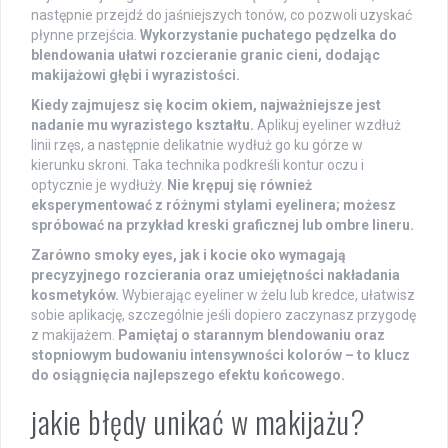
następnie przejdź do jaśniejszych tonów, co pozwoli uzyskać
płynne przejścia.
Wykorzystanie puchatego pędzelka do
blendowania ułatwi rozcieranie granic cieni, dodając
makijażowi głębi i wyrazistości.
Kiedy zajmujesz się kocim okiem, najważniejsze jest
nadanie mu wyrazistego kształtu.
Aplikuj eyeliner wzdłuż
linii rzęs, a następnie delikatnie wydłuż go ku górze w
kierunku skroni. Taka technika podkreśli kontur oczu i
optycznie je wydłuży.
Nie krępuj się również
eksperymentować z różnymi stylami eyelinera; możesz
spróbować na przykład kreski graficznej lub ombre lineru.
Zarówno smoky eyes, jak i kocie oko wymagają
precyzyjnego rozcierania oraz umiejętności nakładania
kosmetyków.
Wybierając eyeliner w żelu lub kredce, ułatwisz
sobie aplikację, szczególnie jeśli dopiero zaczynasz przygodę
z makijażem.
Pamiętaj o starannym blendowaniu oraz
stopniowym budowaniu intensywności kolorów – to klucz
do osiągnięcia najlepszego efektu końcowego.
jakie błędy unikać w makijażu?