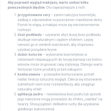
Aby poprawić wygląd makijażu, warto unikać kilku
powszechnych błędów.
Oto najważniejsze z nich:
przygotowanie cery
– zanim nałożysz kosmetyki,
zadbaj o odpowiednie oczyszczenie i nawilżenie skóry.
Pomiń te etapy, a makijaż może się nierównomiernie
rozłożyć.
ilość podkładu
– używanie zbyt dużej ilości podkładu
skutkuje nienaturalnym i ciężkim efektem. Lepiej
nanosić go w cienkich warstwach, aby stopniowo
uzyskać pożądane krycie.
dobór kolorów
– wybieranie kosmetyków w
odcieniach niepasujących do twojej karnacji czy koloru
włosów może zrujnować całą stylizację. Dlatego warto
testować różne produkty przed zakupem.
konturowanie
– przesadne konturowanie potrafi
nadać twarzy sztuczny wygląd. Zaleca się stosowanie
subtelnych cieni oraz rozświetlaczy, aby osiągnąć
naturalny efekt.
aplikacja pudru
– niewłaściwa ilość pudru lub sposób
jego nałożenia mogą prowadzić do efektu „ciastka” na
twarzy. Stosuj pędzel i delikatne ruchy dla uzyskania
gładkiego wykończenia.