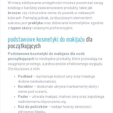
W miarę zdobywania umiejętności możesz poszerzać swoją
kolekcję o bardziej zaawansowane produkty, takie jak
bronzer
czy różnorodne cienie do powiek w ciekawych
kolorach. Pamiętaj jednak, że kluczowym elementem
sukcesu jest
praktyka
oraz dobieranie kosmetyków zgodnie
z
typem skóry
i własnymi preferencjami.
podstawowe kosmetyki do makijażu
dla
początkujących
Podstawowe kosmetyki do makijażu dla osób
początkujących
to niezbędne produkty, które pozwalają na
osiągnięcie prostego, a jednocześnie efektownego wyglądu.
Oto kluczowe z nich:
Podkład
– wyrównuje koloryt cery oraz maskuje
drobne niedoskonałości,
Korektor
– doskonale ukrywa mankamenty skóry i
cienie pod oczami,
Puder
– utrwala makijaż, matowi cerę oraz zapobiega
nadmiernemu błyszczeniu się,
Róż do policzków
– nadaje twarzy świeżości i
zdrowego blasku,