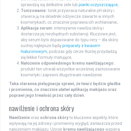
sprawdzą się delikatne żele lub
pianki oczyszczające
,
Tonizowanie:
tonik przywraca naturalne pH skóry i
otwiera ją na składniki odżywcze zawarte w innych
kosmetykach, co znacznie poprawia ich wchłanianie,
Aplikacja serum:
intensywnie nawilża skórę i
dostarcza jej niezbędnych substancji. Kluczowe jest,
aby serum było dopasowane do typu cery – dla skóry
suchej najlepsze będą
preparaty z kwasem
hialuronowym
, podczas gdy cerze tłustej przydadzą
się lekkie formuły matujące,
Nałożenie odpowiedniego kremu nawilżającego:
produkt ten utrwali wszystkie wcześniej zastosowane
kosmetyki i zapewni długotrwałe nawilżenie.
Taka staranna pielęgnacja sprawi, że twarz będzie gładka
i promienna, co znacznie ułatwi aplikację makijażu oraz
poprawi jego trwałość przez cały dzień.
nawilżenie i ochrona skóry
Nawilżenie
oraz
ochrona skóry
to kluczowe aspekty, które
wpływają na jej zdrowy i promienny wygląd, zwłaszcza przed
nałożeniem makijażu. Użycie
kremu nawilżającego
wspiera