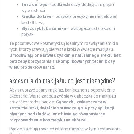
Tusz do rzęs
– podkreśla oczy, dodając im głębi i
wyrazistości,
Kredka do brwi
– pozwala precyzyjnie modelować
kształt brwi,
Błyszczyk lub szminka
– wzbogaca usta o kolor i
połysk.
Te podstawowe kosmetyki są idealnym rozwiązaniem dla
tych, którzy stawiają pierwsze kroki w świecie makijażu.
Umożliwiają one łatwe uzyskanie naturalnego efektu bez
potrzeby korzystania z skomplikowanych technik czy
wielu produktów naraz.
akcesoria do makijażu: co jest niezbędne?
Aby stworzyć udany makijaż, konieczne są odpowiednie
akcesoria. Warto zaopatrzyć się w gąbeczkę do makijażu
oraz różnorodne pędzle.
Gąbeczki, zwłaszcza te w
kształcie łezki, świetnie sprawdzają się przy aplikacji
płynnych podkładów, umożliwiając równomierne
rozprowadzenie kosmetyku na skórze.
Pędzle zajmują również istotne miejsce w tym zestawieniu.