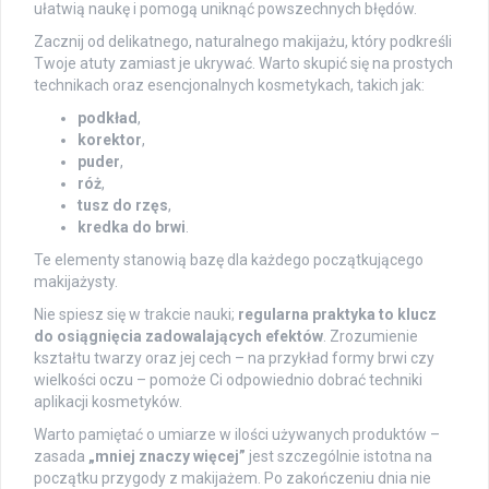
ułatwią naukę i pomogą uniknąć powszechnych błędów.
Zacznij od delikatnego, naturalnego makijażu, który podkreśli
Twoje atuty zamiast je ukrywać. Warto skupić się na prostych
technikach oraz esencjonalnych kosmetykach, takich jak:
podkład
,
korektor
,
puder
,
róż
,
tusz do rzęs
,
kredka do brwi
.
Te elementy stanowią bazę dla każdego początkującego
makijażysty.
Nie spiesz się w trakcie nauki;
regularna praktyka to klucz
do osiągnięcia zadowalających efektów
. Zrozumienie
kształtu twarzy oraz jej cech – na przykład formy brwi czy
wielkości oczu – pomoże Ci odpowiednio dobrać techniki
aplikacji kosmetyków.
Warto pamiętać o umiarze w ilości używanych produktów –
zasada
„mniej znaczy więcej”
jest szczególnie istotna na
początku przygody z makijażem. Po zakończeniu dnia nie