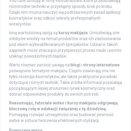
YouTube obfitują w filmy instruktażowe, które przedstawiają
różnorodne techniki w przystępny sposób, krok po kroku.
Dzięki nim można nauczyć się podstawowych zasad aplikacji
kosmetyków oraz odkryć sekrety profesjonalnych
wizażystów.
Inną wartościową opcją są
kursy makijażu
. Umożliwiają one
zdobycie wiedzy na temat produktów oraz ich zastosowania
pod okiem wykwalifikowanych specjalistów. Udział w takich
zajęciach może znacząco przyspieszyć proces nauki i pomóc
uniknąć powszechnych błędów.
Warto również zwrócić uwagę na
blogi
i
strony internetowe
poświęcone tematyce makijażu. Często zawierają one nie
tylko recenzje kosmetyków, ale także praktyczne poradniki
dotyczące różnych technik. Takie źródła informacji pozwalają
początkującym lepiej zrozumieć rynek kosmetyczny oraz
dobrać odpowiednie produkty do swoich potrzeb.
Reasumując, tutoriale wideo i kursy makijażu odgrywają
kluczową rolę w edukacji związanej z tą dziedziną.
Pomagają rozwijać umiejętności oraz budować pewność
siebie w sztuce tworzenia efektownych stylizacji.
Powiązane wpisy: