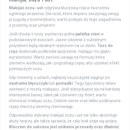
Makijaż oczu
i
ust
odgrywa kluczową rolę w tworzeniu
ogólnego wrażenia. Dla osób, które dopiero zaczynają swoją
przygodę z kosmetykami, warto podejść do tego zagadnienia
z prostotą oraz umiarem.
Jeśli chodzi o oczy, wystarczy jedna
paletka cieni
w
podstawowych kolorach. Jasne odcienie z subtelnym
połyskiem będą idealnym wyborem na co dzień.
Tusz do
rzęs
doskonale podkreśla spojrzenie, nadając mu głębi i
wyrazistości. Warto zwrócić uwagę na formuły, które
zarówno wydłużają, jak i pogrubiają rzęsy, aby uzyskać efekt
pełniejszych oczu.
Gdy mówimy o ustach, najlepiej na początek sięgnąć po
neutralne błyszczyki
lub
pomadki
. Tego typu kolory łatwo
zestawić z resztą makijażu. Jeśli zdecydujesz się na bardziej
intensywne barwy, takie jak czerwień czy fiolet, warto
stonować makijaż oczu. Cieliste cienie oraz lekko podkręcone
rzęsy stworzą świetną równowagę.
Odpowiednio dobrany makijaż oczu i ust nie tylko akcentuje
atuty twarzy, ale także sprawia, że cały look staje się spójny.
Kluczem do sukcesu jest unikanie przesady oraz dbałość