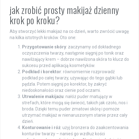
jak zrobić prosty makijaż dzienny
krok po kroku?
Aby stworzyć lekki makijaż na co dzień, warto zwrócić uwagę
na kilka istotnych kroków. Oto one:
Przygotowanie skóry
: zaczynamy od dokładnego
oczyszczenia twarzy, następnie sięgnij po tonik oraz
nawilżający krem – dobrze nawilżona skóra to klucz do
sukcesu przed aplikacją kosmetyków.
Podkład i korektor
: równomiernie rozprowadź
podkład po całej twarzy, używając do tego gąbki lub
pędzla. Potem sięgnij po korektor, by zakryć
niedoskonałości oraz cienie pod oczami.
Utrwalenie makijażu
: nałóż puder matujący w
strefach, które mogą się świecić, takich jak czoło, nos i
broda. Dzięki temu puder zmatowi skórę i pomoże
utrzymać makijaż w nienaruszonym stanie przez cały
dzień.
Konturowanie i róż
: użyj bronzera do zaakcentowania
konturów twarzy – nanieś go wzdłuż kości