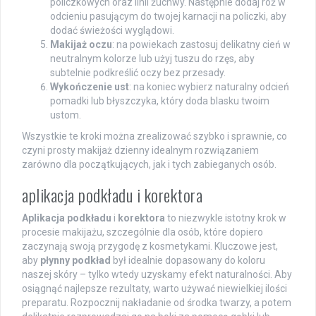
policzkowych oraz linii żuchwy. Następnie dodaj róż w
odcieniu pasującym do twojej karnacji na policzki, aby
dodać świeżości wyglądowi.
Makijaż oczu
: na powiekach zastosuj delikatny cień w
neutralnym kolorze lub użyj tuszu do rzęs, aby
subtelnie podkreślić oczy bez przesady.
Wykończenie ust
: na koniec wybierz naturalny odcień
pomadki lub błyszczyka, który doda blasku twoim
ustom.
Wszystkie te kroki można zrealizować szybko i sprawnie, co
czyni prosty makijaż dzienny idealnym rozwiązaniem
zarówno dla początkujących, jak i tych zabieganych osób.
aplikacja podkładu i korektora
Aplikacja podkładu
i
korektora
to niezwykle istotny krok w
procesie makijażu, szczególnie dla osób, które dopiero
zaczynają swoją przygodę z kosmetykami. Kluczowe jest,
aby
płynny podkład
był idealnie dopasowany do koloru
naszej skóry – tylko wtedy uzyskamy efekt naturalności. Aby
osiągnąć najlepsze rezultaty, warto używać niewielkiej ilości
preparatu. Rozpocznij nakładanie od środka twarzy, a potem