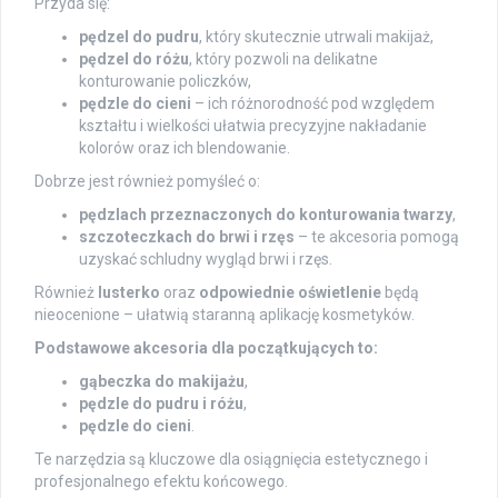
Przyda się:
pędzel do pudru
, który skutecznie utrwali makijaż,
pędzel do różu
, który pozwoli na delikatne
konturowanie policzków,
pędzle do cieni
– ich różnorodność pod względem
kształtu i wielkości ułatwia precyzyjne nakładanie
kolorów oraz ich blendowanie.
Dobrze jest również pomyśleć o:
pędzlach przeznaczonych do konturowania twarzy
,
szczoteczkach do brwi i rzęs
– te akcesoria pomogą
uzyskać schludny wygląd brwi i rzęs.
Również
lusterko
oraz
odpowiednie oświetlenie
będą
nieocenione – ułatwią staranną aplikację kosmetyków.
Podstawowe akcesoria dla początkujących to:
gąbeczka do makijażu
,
pędzle do pudru i różu
,
pędzle do cieni
.
Te narzędzia są kluczowe dla osiągnięcia estetycznego i
profesjonalnego efektu końcowego.