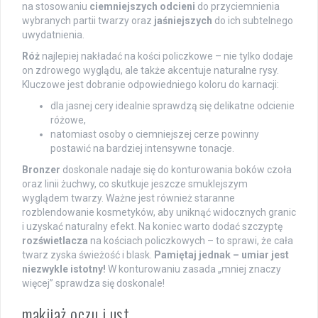
na stosowaniu
ciemniejszych odcieni
do przyciemnienia
wybranych partii twarzy oraz
jaśniejszych
do ich subtelnego
uwydatnienia.
Róż
najlepiej nakładać na kości policzkowe – nie tylko dodaje
on zdrowego wyglądu, ale także akcentuje naturalne rysy.
Kluczowe jest dobranie odpowiedniego koloru do karnacji:
dla jasnej cery idealnie sprawdzą się delikatne odcienie
różowe,
natomiast osoby o ciemniejszej cerze powinny
postawić na bardziej intensywne tonacje.
Bronzer
doskonale nadaje się do konturowania boków czoła
oraz linii żuchwy, co skutkuje jeszcze smuklejszym
wyglądem twarzy. Ważne jest również staranne
rozblendowanie kosmetyków, aby uniknąć widocznych granic
i uzyskać naturalny efekt. Na koniec warto dodać szczyptę
rozświetlacza
na kościach policzkowych – to sprawi, że cała
twarz zyska świeżość i blask.
Pamiętaj jednak – umiar jest
niezwykle istotny!
W konturowaniu zasada „mniej znaczy
więcej” sprawdza się doskonale!
makijaż oczu i ust