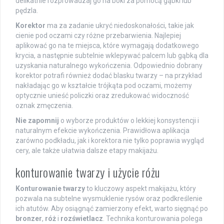
delikatnie rozprowadzaj go na boki za pomocą gąbki lub
pędzla.
Korektor
ma za zadanie ukryć niedoskonałości, takie jak
cienie pod oczami czy różne przebarwienia. Najlepiej
aplikować go na te miejsca, które wymagają dodatkowego
krycia, a następnie subtelnie wklepywać palcem lub gąbką dla
uzyskania naturalnego wykończenia. Odpowiednio dobrany
korektor potrafi również dodać blasku twarzy – na przykład
nakładając go w kształcie trójkąta pod oczami, możemy
optycznie unieść policzki oraz zredukować widoczność
oznak zmęczenia.
Nie zapomnij
o wyborze produktów o lekkiej konsystencji i
naturalnym efekcie wykończenia. Prawidłowa aplikacja
zarówno podkładu, jak i korektora nie tylko poprawia wygląd
cery, ale także ułatwia dalsze etapy makijażu.
konturowanie twarzy i użycie różu
Konturowanie twarzy
to kluczowy aspekt makijażu, który
pozwala na subtelne wysmuklenie rysów oraz podkreślenie
ich atutów. Aby osiągnąć zamierzony efekt, warto sięgnąć po
bronzer
,
róż
i
rozświetlacz
. Technika konturowania polega