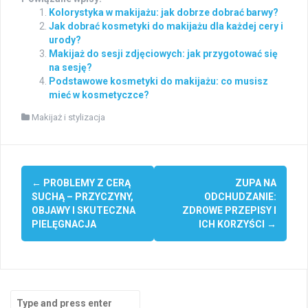
Kolorystyka w makijażu: jak dobrze dobrać barwy?
Jak dobrać kosmetyki do makijażu dla każdej cery i
urody?
Makijaż do sesji zdjęciowych: jak przygotować się
na sesję?
Podstawowe kosmetyki do makijażu: co musisz
mieć w kosmetyczce?
Makijaż i stylizacja
Post
←
PROBLEMY Z CERĄ
ZUPA NA
navigation
SUCHĄ – PRZYCZYNY,
ODCHUDZANIE:
OBJAWY I SKUTECZNA
ZDROWE PRZEPISY I
PIELĘGNACJA
ICH KORZYŚCI
→
Search