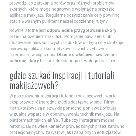
prowadzi do zatykania porów oraz różnych problemów
skórnych, które mogą negatywnie wpłynąć na przyszłe
aplikacje makijażu. Regularne oczyszczanie cery powinno
stać się ważnym punktem naszej codziennej rutyny.
Równie istotne jest
odpowiednie przygotowanie skóry
przed nałożeniem makijażu. Pomijanie nawilżenia lub
stosowanie niewłaściwych produktów do typu cery skutkuje
nierówną aplikacją kosmetyków oraz ich szybszym
ścieraniem w ciągu dnia.
Dbanie o właściwe nawilżenie i
ochronę skóry
to klucz do udanego i trwałego makijażu.
gdzie szukać inspiracji i tutoriali
makijażowych?
W poszukiwaniu inspiracji i tutoriali makijażowych, warto
eksplorować różnorodne źródła dostępne w sieci. Filmy
instruktażowe są niezwykle pomocne, ponieważ oferują
wizualne wsparcie w opanowywaniu technik makijażu. Na
platformach takich jak
YouTube
czy
Instagram
można
natknąć się na wiele kanałów prowadzonych przez zarówno
profesjonalnych wizażystów, jak i zapalonych entuzjastów,