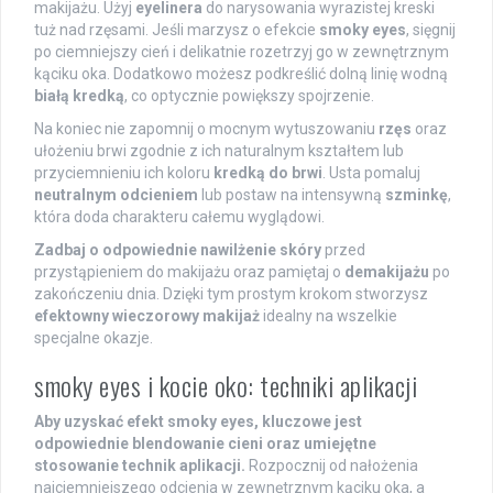
makijażu. Użyj
eyelinera
do narysowania wyrazistej kreski
tuż nad rzęsami. Jeśli marzysz o efekcie
smoky eyes
, sięgnij
po ciemniejszy cień i delikatnie rozetrzyj go w zewnętrznym
kąciku oka. Dodatkowo możesz podkreślić dolną linię wodną
białą kredką
, co optycznie powiększy spojrzenie.
Na koniec nie zapomnij o mocnym wytuszowaniu
rzęs
oraz
ułożeniu brwi zgodnie z ich naturalnym kształtem lub
przyciemnieniu ich koloru
kredką do brwi
. Usta pomaluj
neutralnym odcieniem
lub postaw na intensywną
szminkę
,
która doda charakteru całemu wyglądowi.
Zadbaj o odpowiednie nawilżenie skóry
przed
przystąpieniem do makijażu oraz pamiętaj o
demakijażu
po
zakończeniu dnia. Dzięki tym prostym krokom stworzysz
efektowny wieczorowy makijaż
idealny na wszelkie
specjalne okazje.
smoky eyes i kocie oko: techniki aplikacji
Aby uzyskać efekt smoky eyes, kluczowe jest
odpowiednie blendowanie cieni oraz umiejętne
stosowanie technik aplikacji.
Rozpocznij od nałożenia
najciemniejszego odcienia w zewnętrznym kąciku oka, a