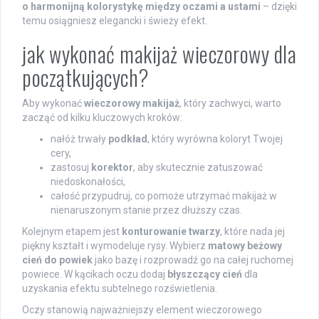
o harmonijną kolorystykę między oczami a ustami
– dzięki
temu osiągniesz elegancki i świeży efekt.
jak wykonać makijaż wieczorowy dla
początkujących?
Aby wykonać
wieczorowy makijaż
, który zachwyci, warto
zacząć od kilku kluczowych kroków:
nałóż trwały
podkład
, który wyrówna koloryt Twojej
cery,
zastosuj
korektor
, aby skutecznie zatuszować
niedoskonałości,
całość przypudruj, co pomoże utrzymać makijaż w
nienaruszonym stanie przez dłuższy czas.
Kolejnym etapem jest
konturowanie twarzy
, które nada jej
piękny kształt i wymodeluje rysy. Wybierz
matowy beżowy
cień do powiek
jako bazę i rozprowadź go na całej ruchomej
powiece. W kącikach oczu dodaj
błyszczący cień
dla
uzyskania efektu subtelnego rozświetlenia.
Oczy stanowią najważniejszy element wieczorowego