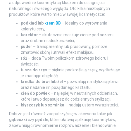
a odpowiednie kosmetyki są kluczem do osiągnięcia
naturalnego i świeżego wyglądu. Oto kilka niezbędnych
produktów, które warto mieć w swojej kosmetyczce:
podkład lub
krem BB
– idealny do wyrównania
kolorytu cery,
korektor
– skutecznie maskuje cienie pod oczami
oraz drobne niedoskonałości,
puder
– transparentny lub prasowany, pomoże
zmatowić skórę i utrwali efekt makijażu,
róż
– doda Twoim policzkom zdrowego koloru i
świeżości,
tusze do rzęs
– pięknie podkreślają rzęsy, wydłużając
je i nadając objętość,
kredka do brwi lub żel
– pozwalają na stylizację brwi
oraz nadanie im pożądanego kształtu,
cień do powiek
– najlepiej w neutralnych odcieniach,
które łatwo dopasujesz do codziennych stylizacji,
błyszczyk lub szminka
– nadają ustom wyrazistości.
Dobrze jest również zaopatrzyć się w akcesoria takie jak
gąbeczki
czy
pędzle
, które ułatwią aplikację kosmetyków,
zapewniając równomierne rozprowadzenie i blendowanie.