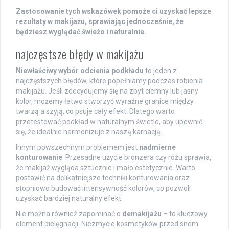
Zastosowanie tych wskazówek pomoże ci uzyskać lepsze
rezultaty w makijażu, sprawiając jednocześnie, że
będziesz wyglądać świeżo i naturalnie.
najczęstsze błędy w makijażu
Niewłaściwy wybór odcienia podkładu
to jeden z
najczęstszych błędów, które popełniamy podczas robienia
makijażu. Jeśli zdecydujemy się na zbyt ciemny lub jasny
kolor, możemy łatwo stworzyć wyraźne granice między
twarzą a szyją, co psuje cały efekt. Dlatego warto
przetestować podkład w naturalnym świetle, aby upewnić
się, że idealnie harmonizuje z naszą karnacją.
Innym powszechnym problemem jest
nadmierne
konturowanie
. Przesadne użycie bronzera czy różu sprawia,
że makijaż wygląda sztucznie i mało estetycznie. Warto
postawić na delikatniejsze techniki konturowania oraz
stopniowo budować intensywność kolorów, co pozwoli
uzyskać bardziej naturalny efekt.
Nie można również zapominać o
demakijażu
– to kluczowy
element pielęgnacji. Niezmycie kosmetyków przed snem