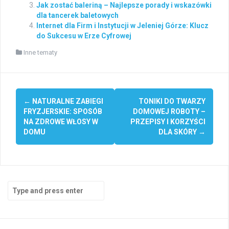
Jak zostać baleriną – Najlepsze porady i wskazówki
dla tancerek baletowych
Internet dla Firm i Instytucji w Jeleniej Górze: Klucz
do Sukcesu w Erze Cyfrowej
Inne tematy
Post
←
NATURALNE ZABIEGI
TONIKI DO TWARZY
navigation
FRYZJERSKIE: SPOSÓB
DOMOWEJ ROBOTY –
NA ZDROWE WŁOSY W
PRZEPISY I KORZYŚCI
DOMU
DLA SKÓRY
→
Search
for: