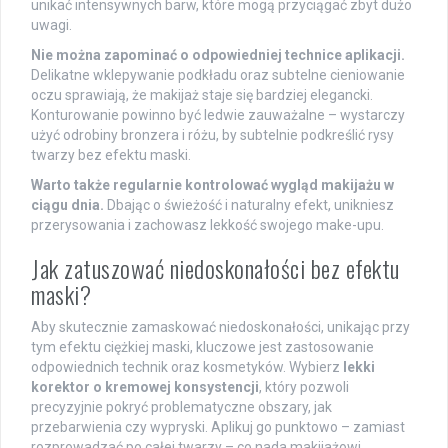
unikać intensywnych barw, które mogą przyciągać zbyt dużo
uwagi.
Nie można zapominać o odpowiedniej technice aplikacji.
Delikatne wklepywanie podkładu oraz subtelne cieniowanie
oczu sprawiają, że makijaż staje się bardziej elegancki.
Konturowanie powinno być ledwie zauważalne – wystarczy
użyć odrobiny bronzera i różu, by subtelnie podkreślić rysy
twarzy bez efektu maski.
Warto także regularnie kontrolować wygląd makijażu w
ciągu dnia.
Dbając o świeżość i naturalny efekt, unikniesz
przerysowania i zachowasz lekkość swojego make-upu.
Jak zatuszować niedoskonałości bez efektu
maski?
Aby skutecznie zamaskować niedoskonałości, unikając przy
tym efektu ciężkiej maski, kluczowe jest zastosowanie
odpowiednich technik oraz kosmetyków. Wybierz
lekki
korektor o kremowej konsystencji
, który pozwoli
precyzyjnie pokryć problematyczne obszary, jak
przebarwienia czy wypryski. Aplikuj go punktowo – zamiast
rozprowadzać po całej twarzy – co nada makijażowi