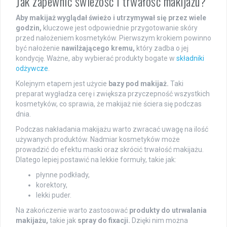
Jak zapewnić świeżość i trwałość makijażu?
Aby makijaż wyglądał świeżo i utrzymywał się przez wiele
godzin,
kluczowe jest odpowiednie przygotowanie skóry
przed nałożeniem kosmetyków. Pierwszym krokiem powinno
być nałożenie
nawilżającego kremu,
który zadba o jej
kondycję. Ważne, aby wybierać produkty bogate w
składniki
odżywcze
.
Kolejnym etapem jest użycie
bazy pod makijaż.
Taki
preparat wygładza cerę i zwiększa przyczepność wszystkich
kosmetyków, co sprawia, że makijaż nie ściera się podczas
dnia.
Podczas nakładania makijażu warto zwracać uwagę na ilość
używanych produktów. Nadmiar kosmetyków może
prowadzić do efektu maski oraz skrócić trwałość makijażu.
Dlatego lepiej postawić na lekkie formuły, takie jak:
płynne podkłady,
korektory,
lekki puder.
Na zakończenie warto zastosować
produkty do utrwalania
makijażu,
takie jak
spray do fixacji.
Dzięki nim można