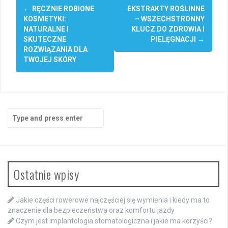
Post
←
RĘCZNIE ROBIONE
EKSTRAKTY ROŚLINNE
navigation
KOSMETYKI:
– WSZECHSTRONNY
NATURALNE I
KLUCZ DO ZDROWIA I
SKUTECZNE
PIELĘGNACJI
→
ROZWIĄZANIA DLA
TWOJEJ SKÓRY
Search
for:
Ostatnie wpisy
Jakie części rowerowe najczęściej się wymienia i kiedy ma to
znaczenie dla bezpieczeństwa oraz komfortu jazdy
Czym jest implantologia stomatologiczna i jakie ma korzyści?