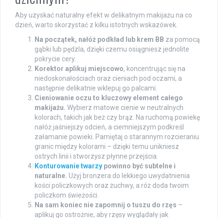
Aby uzyskać naturalny efekt w delikatnym makijażu na co
dzień, warto skorzystać z kilku istotnych wskazówek.
Na początek, nałóż podkład lub krem BB
za pomocą
gąbki lub pędzla, dzięki czemu osiągniesz jednolite
pokrycie cery.
Korektor aplikuj miejscowo
, koncentrując się na
niedoskonałościach oraz cieniach pod oczami, a
następnie delikatnie wklepuj go palcami.
Cieniowanie oczu to kluczowy element całego
makijażu.
Wybierz matowe cienie w neutralnych
kolorach, takich jak beż czy brąz. Na ruchomą powiekę
nałóż jaśniejszy odcień, a ciemniejszym podkreśl
załamanie powieki. Pamiętaj o starannym rozcieraniu
granic między kolorami – dzięki temu unikniesz
ostrych linii i stworzysz płynne przejścia.
Konturowanie twarzy
powinno być subtelne i
naturalne.
Użyj bronzera do lekkiego uwydatnienia
kości policzkowych oraz żuchwy, a róż doda twoim
policzkom świeżości.
Na sam koniec nie zapomnij o tuszu do rzęs
–
aplikuj go ostrożnie, aby rzęsy wyglądały jak