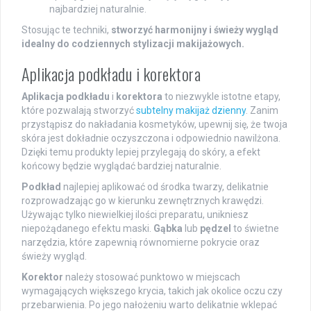
najbardziej naturalnie.
Stosując te techniki,
stworzyć harmonijny i świeży wygląd
idealny do codziennych stylizacji makijażowych.
Aplikacja podkładu i korektora
Aplikacja podkładu
i
korektora
to niezwykle istotne etapy,
które pozwalają stworzyć
subtelny makijaż dzienny
. Zanim
przystąpisz do nakładania kosmetyków, upewnij się, że twoja
skóra jest dokładnie oczyszczona i odpowiednio nawilżona.
Dzięki temu produkty lepiej przylegają do skóry, a efekt
końcowy będzie wyglądać bardziej naturalnie.
Podkład
najlepiej aplikować od środka twarzy, delikatnie
rozprowadzając go w kierunku zewnętrznych krawędzi.
Używając tylko niewielkiej ilości preparatu, unikniesz
niepożądanego efektu maski.
Gąbka
lub
pędzel
to świetne
narzędzia, które zapewnią równomierne pokrycie oraz
świeży wygląd.
Korektor
należy stosować punktowo w miejscach
wymagających większego krycia, takich jak okolice oczu czy
przebarwienia. Po jego nałożeniu warto delikatnie wklepać