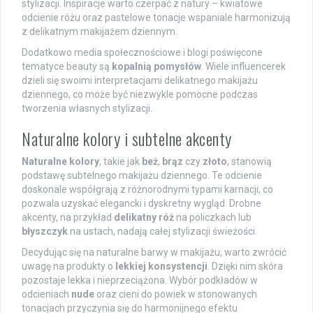
stylizacji. Inspiracje warto czerpać z natury – kwiatowe
odcienie różu oraz pastelowe tonacje wspaniale harmonizują
z delikatnym makijażem dziennym.
Dodatkowo media społecznościowe i blogi poświęcone
tematyce beauty są
kopalnią pomysłów
. Wiele influencerek
dzieli się swoimi interpretacjami delikatnego makijażu
dziennego, co może być niezwykle pomocne podczas
tworzenia własnych stylizacji.
Naturalne kolory i subtelne akcenty
Naturalne kolory
, takie jak
beż
,
brąz
czy
złoto
, stanowią
podstawę subtelnego makijażu dziennego. Te odcienie
doskonale współgrają z różnorodnymi typami karnacji, co
pozwala uzyskać elegancki i dyskretny wygląd. Drobne
akcenty, na przykład
delikatny róż
na policzkach lub
błyszczyk
na ustach, nadają całej stylizacji świeżości.
Decydując się na naturalne barwy w makijażu, warto zwrócić
uwagę na produkty o
lekkiej konsystencji
. Dzięki nim skóra
pozostaje lekka i nieprzeciążona. Wybór podkładów w
odcieniach
nude
oraz cieni do powiek w stonowanych
tonacjach przyczynia się do harmonijnego efektu