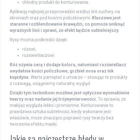
chłodny produkt do konturowania.
Aplikację najlepiej przeprowadzić wzdłuż linii żuchwy, na
skroniach oraz pod kośćmi policzkowymi.
Kluczowe jest
staranne rozblendowanie krawędzi, co pomoże uniknąć
wyraźnych linii i sprawi, że efekt będzie subtelniejszy.
Rysy można podkreślić dzięki:
różowi,
rozświetlaczowi.
Róż ożywia cerę i dodaje koloru, natomiast rozświetlacz
uwydatnia kości policzkowe, grzbiet nosa oraz łuk
kupidyna.
Warto pamiętać o umiarze – stosując te produkty
z rozwagą, osiągniemy naturalny wygląd.
Dzięki tym technikom możliwe jest optyczne wysmuklenie
twarzy oraz nadanie jej trójwymiarowości.
To sprawia, że
makijaż wygląda lekko i promiennie. Konturowanie to
prawdziwa sztuka subtelności; kiedy wykonane jest
właściwie, może znacząco poprawić rysy twarzy bez
tworzenia efektu maski.
Jakie są najczęstsze błędy w