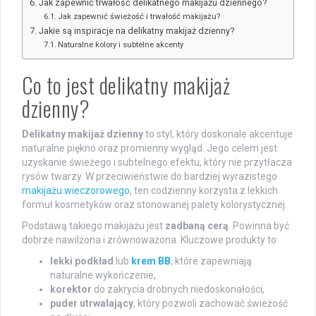
Jak zapewnić trwałość delikatnego makijażu dziennego?
Jak zapewnić świeżość i trwałość makijażu?
Jakie są inspiracje na delikatny makijaż dzienny?
Naturalne kolory i subtelne akcenty
Co to jest delikatny makijaż
dzienny?
Delikatny makijaż dzienny
to styl, który doskonale akcentuje
naturalne piękno oraz promienny wygląd. Jego celem jest
uzyskanie świeżego i subtelnego efektu, który nie przytłacza
rysów twarzy. W przeciwieństwie do bardziej wyrazistego
makijażu wieczorowego
, ten codzienny korzysta z lekkich
formuł kosmetyków oraz stonowanej palety kolorystycznej.
Podstawą takiego makijażu jest
zadbaną cerą
. Powinna być
dobrze nawilżona i zrównoważona. Kluczowe produkty to:
lekki podkład
lub
krem BB
, które zapewniają
naturalne wykończenie,
korektor
do zakrycia drobnych niedoskonałości,
puder utrwalający
, który pozwoli zachować świeżość