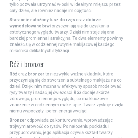
tylko pozwala utrzymać włoski w idealnym miejscu przez
cały dzień, ale również nadaje im objętości.
Starannie nałożony tusz do rzęs
oraz
dobrze
wymodelowane brwi
przyczyniają się do uzyskania
estetycznego wyglądu twarzy. Dzięki nim staje się ona
bardziej promienna i atrakcyjna. Te dwa elementy powinny
znaleźć się w codziennej rutynie makijażowej każdego
miłośnika delikatnych stylizacji.
Róż i bronzer
Róż
oraz
bronzer
to niezwykle ważne składniki, które
przyczyniają się do stworzenia subtelnego makijażu na co
dzień. Dzięki nim można w efektywny sposób modelować
rysy twarzy i nadać jej świeżości.
Róż
dodaje skórze
zdrowego, promiennego wyglądu, co ma kluczowe
znaczenie w codziennym make-upie. Twarz zyskuje dzięki
niemu wypoczęty i pełen energii wygląd.
Bronzer
odpowiada za konturowanie, wprowadzając
trójwymiarowość do rysów. Po nałożeniu podkładu i
przypudrowaniu, jego aplikacja ożywia kształt twarzy.