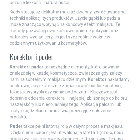
uczucie lekkości i naturalności.
Kiedy stosujesz delikatny makijaż dzienny, zwróć uwagę na
techniki aplikacji tych produktów. Użycie gąbki lub pędzla
może znacząco wpłynąć na końcowy efekt makijażu. Te
metody pozwalają uzyskać równomierne pokrycie oraz
naturalny wygląd cery, co jest szczególnie ważne w
codziennym użytkowaniu kosmetyków.
Korektor i puder
Korektor
i
puder
to niezbędne elementy, które powinny
znaleźć się w każdej kosmetyczce, zwłaszcza gdy zależy
nam na subtelnym makijażu dziennym.
Korektor
nakładamy
punktowo, aby skutecznie zamaskować niedoskonałości,
takie jak wypryski czy cienie pod oczami. Kluczowe jest
dobranie odcienia korektora – najlepiej zbliżonego do koloru
naszej skóry lub nieco jaśniejszego. Aplikacja palcami lub
małym pędzelkiem umożliwia precyzyjne nałożenie
produktu.
Puder
także pełni istotną rolę w całym procesie makijażu.
Dzięki niemu całość jest utrwalona, a strefa T (czoło, nos i
broda) zyskuje matowe wykończenie. To sprawia, że nasz