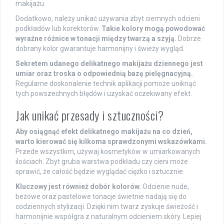
makijażu.
Dodatkowo, należy unikać używania zbyt ciemnych odcieni
podkładów lub korektorów.
Takie kolory mogą powodować
wyraźne różnice w tonacji między twarzą a szyją.
Dobrze
dobrany kolor gwarantuje harmonijny i świeży wygląd.
Sekretem udanego delikatnego makijażu dziennego jest
umiar oraz troska o odpowiednią bazę pielęgnacyjną.
Regularne doskonalenie technik aplikacji pomoże uniknąć
tych powszechnych błędów i uzyskać oczekiwany efekt.
Jak unikać przesady i sztuczności?
Aby osiągnąć efekt delikatnego makijażu na co dzień,
warto kierować się kilkoma sprawdzonymi wskazówkami.
Przede wszystkim, używaj kosmetyków w umiarkowanych
ilościach. Zbyt gruba warstwa podkładu czy cieni może
sprawić, że całość będzie wyglądać ciężko i sztucznie.
Kluczowy jest również dobór kolorów.
Odcienie nude,
beżowe oraz pastelowe tonacje świetnie nadają się do
codziennych stylizacji. Dzięki nim twarz zyskuje świeżość i
harmonijnie współgra z naturalnym odcieniem skóry. Lepiej