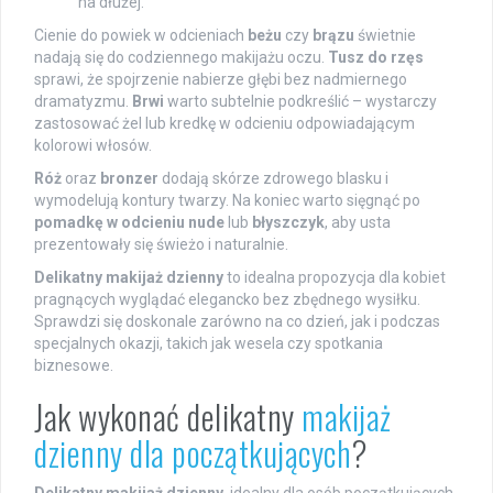
na dłużej.
Cienie do powiek w odcieniach
beżu
czy
brązu
świetnie
nadają się do codziennego makijażu oczu.
Tusz do rzęs
sprawi, że spojrzenie nabierze głębi bez nadmiernego
dramatyzmu.
Brwi
warto subtelnie podkreślić – wystarczy
zastosować żel lub kredkę w odcieniu odpowiadającym
kolorowi włosów.
Róż
oraz
bronzer
dodają skórze zdrowego blasku i
wymodelują kontury twarzy. Na koniec warto sięgnąć po
pomadkę w odcieniu nude
lub
błyszczyk
, aby usta
prezentowały się świeżo i naturalnie.
Delikatny makijaż dzienny
to idealna propozycja dla kobiet
pragnących wyglądać elegancko bez zbędnego wysiłku.
Sprawdzi się doskonale zarówno na co dzień, jak i podczas
specjalnych okazji, takich jak wesela czy spotkania
biznesowe.
Jak wykonać delikatny
makijaż
dzienny dla początkujących
?