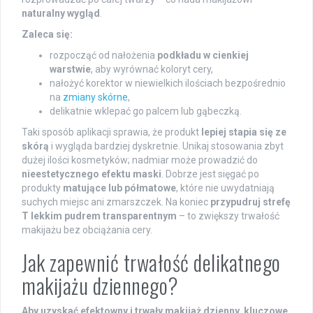
naturalny wygląd
.
Zaleca się:
rozpocząć od nałożenia
podkładu w cienkiej
warstwie
, aby wyrównać koloryt cery,
nałożyć korektor w niewielkich ilościach bezpośrednio
na
zmiany skórne
,
delikatnie wklepać go palcem lub gąbeczką.
Taki sposób aplikacji sprawia, że produkt
lepiej stapia się ze
skórą
i wygląda bardziej dyskretnie. Unikaj stosowania zbyt
dużej ilości kosmetyków; nadmiar może prowadzić do
nieestetycznego efektu maski
. Dobrze jest sięgać po
produkty
matujące lub półmatowe
, które nie uwydatniają
suchych miejsc ani zmarszczek. Na koniec
przypudruj strefę
T lekkim pudrem transparentnym
– to zwiększy trwałość
makijażu bez obciążania cery.
Jak zapewnić trwałość delikatnego
makijażu dziennego?
Aby uzyskać efektowny i trwały makijaż dzienny, kluczowe