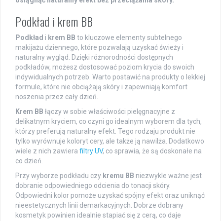
osiągnąć naturalny efekt bez przeciążania skóry.
Podkład i krem BB
Podkład
i
krem BB
to kluczowe elementy subtelnego
makijażu dziennego, które pozwalają uzyskać świeży i
naturalny wygląd. Dzięki różnorodności dostępnych
podkładów, możesz dostosować poziom krycia do swoich
indywidualnych potrzeb. Warto postawić na produkty o lekkiej
formule, które nie obciążają skóry i zapewniają komfort
noszenia przez cały dzień.
Krem BB
łączy w sobie właściwości pielęgnacyjne z
delikatnym kryciem, co czyni go idealnym wyborem dla tych,
którzy preferują naturalny efekt. Tego rodzaju produkt nie
tylko wyrównuje koloryt cery, ale także ją nawilża. Dodatkowo
wiele z nich zawiera
filtry UV
, co sprawia, że są doskonałe na
co dzień.
Przy wyborze podkładu czy
kremu BB
niezwykle ważne jest
dobranie odpowiedniego odcienia do tonacji skóry.
Odpowiedni kolor pomoże uzyskać spójny efekt oraz uniknąć
nieestetycznych linii demarkacyjnych. Dobrze dobrany
kosmetyk powinien idealnie stapiać się z cerą, co daje