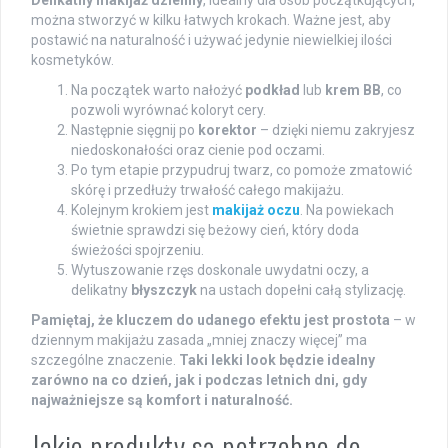
Delikatny makijaż dzienny
, idealny dla osób początkujących,
można stworzyć w kilku łatwych krokach. Ważne jest, aby
postawić na naturalność i używać jedynie niewielkiej ilości
kosmetyków.
Na początek warto nałożyć
podkład
lub
krem BB
, co
pozwoli wyrównać koloryt cery.
Następnie sięgnij po
korektor
– dzięki niemu zakryjesz
niedoskonałości oraz cienie pod oczami.
Po tym etapie przypudruj twarz, co pomoże zmatowić
skórę i przedłuży trwałość całego makijażu.
Kolejnym krokiem jest
makijaż oczu
. Na powiekach
świetnie sprawdzi się beżowy cień, który doda
świeżości spojrzeniu.
Wytuszowanie rzęs doskonale uwydatni oczy, a
delikatny
błyszczyk
na ustach dopełni całą stylizację.
Pamiętaj, że kluczem do udanego efektu jest prostota
– w
dziennym makijażu zasada „mniej znaczy więcej” ma
szczególne znaczenie.
Taki lekki look będzie idealny
zarówno na co dzień, jak i podczas letnich dni, gdy
najważniejsze są komfort i naturalność.
Jakie produkty są potrzebne do