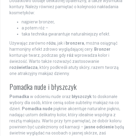
Dodatkowo dodaje delikatnej opalenizny, a także wysmukla
kontury. Należy również pamiętać o kolejności nakładania
kosmetyków:
najpierw bronzer,
a potem róż –
taka technika gwarantuje naturalniejszy efekt.
Używając zarówno
różu
, jak i
bronzera
, można osiągnąć
harmonijny efekt zdrowo wyglądającej cery.
Bronzer
konturuje twarz, podczas gdy
róż
wprowadza kolor i
świeżość. Warto także rozważyć zastosowanie
rozświetlacza
, który podkreśli atuty skóry; razem tworzą
one atrakcyjny makijaż dzienny.
Pomadka nude i błyszczyk
Pomadka
w odcieniu nude oraz
błyszczyk
to doskonałe
wybory dla osób, które cenią sobie subtelny makijaż na co
dzień.
Pomadka nude
pięknie akcentuje naturalne piękno,
nadając ustom delikatny kolor, który idealnie współgra z
resztą makijażu. Warto przy tym pamiętać, że dobór koloru
powinien być uzależniony od karnacji –
jasne odcienie
będą
świetnie wyglądać na osobach o jasnej skórze, zaś