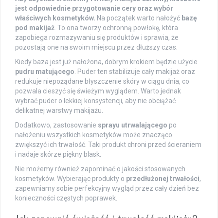
jest odpowiednie przygotowanie cery oraz wybór
właściwych kosmetyków.
Na początek warto nałożyć
bazę
pod makijaż
. To ona tworzy ochronną powłokę, która
zapobiega rozmazywaniu się produktów i sprawia, że
pozostają one na swoim miejscu przez dłuższy czas.
Kiedy baza jest już nałożona, dobrym krokiem będzie użycie
pudru matującego
. Puder ten stabilizuje cały makijaż oraz
redukuje niepożądane błyszczenie skóry w ciągu dnia, co
pozwala cieszyć się świeżym wyglądem. Warto jednak
wybrać puder o lekkiej konsystencji, aby nie obciążać
delikatnej warstwy makijażu.
Dodatkowo, zastosowanie
sprayu utrwalającego
po
nałożeniu wszystkich kosmetyków może znacząco
zwiększyć ich trwałość. Taki produkt chroni przed ścieraniem
i nadaje skórze piękny blask.
Nie możemy również zapominać o jakości stosowanych
kosmetyków. Wybierając produkty o
przedłużonej trwałości
,
zapewniamy sobie perfekcyjny wygląd przez cały dzień bez
konieczności częstych poprawek.