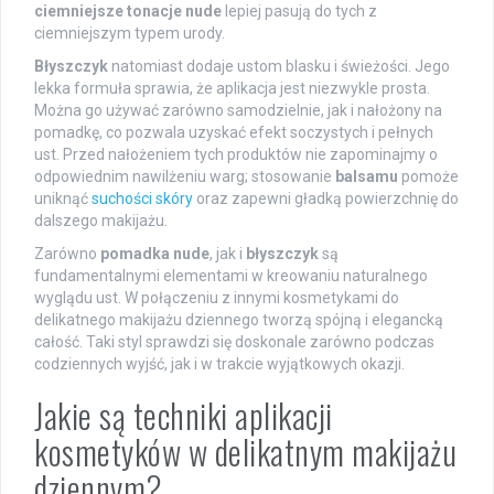
ciemniejsze tonacje nude
lepiej pasują do tych z
ciemniejszym typem urody.
Błyszczyk
natomiast dodaje ustom blasku i świeżości. Jego
lekka formuła sprawia, że aplikacja jest niezwykle prosta.
Można go używać zarówno samodzielnie, jak i nałożony na
pomadkę, co pozwala uzyskać efekt soczystych i pełnych
ust. Przed nałożeniem tych produktów nie zapominajmy o
odpowiednim nawilżeniu warg; stosowanie
balsamu
pomoże
uniknąć
suchości skóry
oraz zapewni gładką powierzchnię do
dalszego makijażu.
Zarówno
pomadka nude
, jak i
błyszczyk
są
fundamentalnymi elementami w kreowaniu naturalnego
wyglądu ust. W połączeniu z innymi kosmetykami do
delikatnego makijażu dziennego tworzą spójną i elegancką
całość. Taki styl sprawdzi się doskonale zarówno podczas
codziennych wyjść, jak i w trakcie wyjątkowych okazji.
Jakie są techniki aplikacji
kosmetyków w delikatnym makijażu
dziennym?