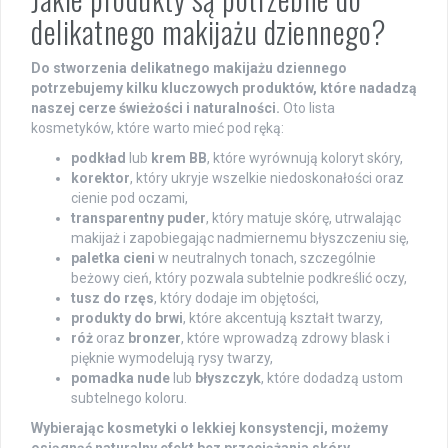
delikatnego makijażu dziennego?
Do stworzenia delikatnego makijażu dziennego
potrzebujemy kilku kluczowych produktów, które nadadzą
naszej cerze świeżości i naturalności.
Oto lista
kosmetyków, które warto mieć pod ręką:
podkład
lub
krem BB
, które wyrównują koloryt skóry,
korektor
, który ukryje wszelkie niedoskonałości oraz
cienie pod oczami,
transparentny puder
, który matuje skórę, utrwalając
makijaż i zapobiegając nadmiernemu błyszczeniu się,
paletka cieni
w neutralnych tonach, szczególnie
beżowy cień, który pozwala subtelnie podkreślić oczy,
tusz do rzęs
, który dodaje im objętości,
produkty do brwi
, które akcentują kształt twarzy,
róż
oraz
bronzer
, które wprowadzą zdrowy blask i
pięknie wymodelują rysy twarzy,
pomadka nude
lub
błyszczyk
, które dodadzą ustom
subtelnego koloru.
Wybierając kosmetyki o lekkiej konsystencji, możemy