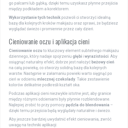
go palcami lub gąbką; dzięki temu uzyskasz płynne przejścia
między podkładem a korektorem.
Wykorzystanie tych technik
pozwoli ci stworzyć idealną
bazę dla kolejnych kroków makijażu oraz sprawi, że będziesz
wyglądać świeżo i promiennie przez cały dzień.
Cieniowanie oczu i aplikacja cieni
Cieniowanie oczu
to kluczowy element subtelnego makijażu
dziennego, który nadaje spojrzeniu
głębi
i
wyrazistości
. Aby
osiągnąć naturalny efekt, dobrze jest nałożyć
beżowy cień
na całą powiekę, co stworzy solidną bazę dla kolejnych
warstw. Następnie w załamaniu powieki warto sięgnąć po
cień w odcieniu
mlecznej czekolady
. Takie zestawienie
kolorów delikatnie podkreśli kształt oka.
Podczas aplikacji cieni niezwykle istotne jest, aby granice
między różnymi odcieniami były płynnie rozblendowane.
Najlepiej zrobić to przy pomocy
pędzla do blendowania
–
dzięki temu przejścia będą wyglądały naturalnie i świeżo.
Aby jeszcze bardziej uwydatnić efekt cieniowania, zwróć
uwagę na techniki aplikacji: