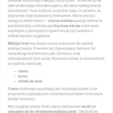
składniki subtelnego makijażu na co dzień. Te elementy nie
tylko podkreślają naturalne piękno, ale także nadają twarzy
wyrazistości. Tusz wydłuża i pogrubia rzęsy, co sprawia, że
spojrzenie staje się bardziej intensywne. Warto zwrócić
uwagę na dobór koloru –
czarna maskara
pasuje niemal do
każdej karnacji, podczas gdy
brązowa wersja
może lepiej
współgrać z jaśniejszymi typami urody czy osobami o
delikatniejszym wyglądzie.
Makijaż brwi
ma równie ważne znaczenie dla ogólnej
estetyki twarzy. Powinien być dopasowany zarówno do
naturalnego kształtu brwi, jak i ich koloru oraz
indywidualnych cech urody. Można korzystać z różnorodnych
produktów, takich jak:
cienie
,
tusze
,
ołówki do brwi
.
Cienie
doskonale wypełniają luki i modelują kształt, a ich
połączenie z jaśniejszymi odcieniami pod łukiem brwiowym
dodaje świeżości.
Aby osiągnąć spójny efekt, warto zastosować
wosk
lub
specjalny żel do utrwalenia makijażu brwi
. Taki krok nie