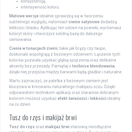
konsystencję,
intensywność koloru.
Matowe wersje
idealnie sprawdzą się w tworzeniu
subtelnego wyglądu, natomiast
cienie satynowe
dodadzą
lekkości i blasku. Aplikując ten odcień na powieki, wyrównasz
koloryt skóry i stworzysz solidną bazę do dalszego
cieniowania.
Cienie w tonacjach ziemi
, takie jak brązy czy taupe,
doskonale współgrają z beżowym odcieniem. Łączenie tych
kolorów pozwala uzyskać głębię spojrzenia oraz delikatne
akcenty bez przesady. Pamiętaj o
technice blendowania
;
dzięki niej przejścia między barwami będą gładkie i naturalne.
Warto zaznaczyć, że paletka z beżowym cieniem jest
kluczowa w kreowaniu naturalnego makijażu oczu. Dzięki
odpowiednim technikom aplikacji oraz starannie dobranym
kolorom możesz uzyskać
efekt świeżości
i
lekkości
idealny
na co dzień.
Tusz do rzęs i makijaż brwi
Tusz do rzęs
oraz
makijaż brwi
stanowią nieodłączne