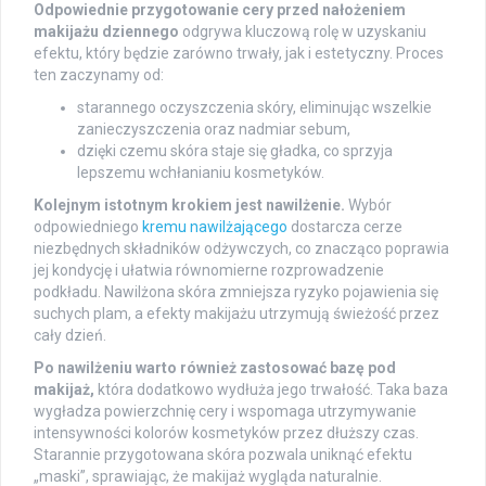
Odpowiednie przygotowanie cery przed nałożeniem
makijażu dziennego
odgrywa kluczową rolę w uzyskaniu
efektu, który będzie zarówno trwały, jak i estetyczny. Proces
ten zaczynamy od:
starannego oczyszczenia skóry, eliminując wszelkie
zanieczyszczenia oraz nadmiar sebum,
dzięki czemu skóra staje się gładka, co sprzyja
lepszemu wchłanianiu kosmetyków.
Kolejnym istotnym krokiem jest nawilżenie.
Wybór
odpowiedniego
kremu nawilżającego
dostarcza cerze
niezbędnych składników odżywczych, co znacząco poprawia
jej kondycję i ułatwia równomierne rozprowadzenie
podkładu. Nawilżona skóra zmniejsza ryzyko pojawienia się
suchych plam, a efekty makijażu utrzymują świeżość przez
cały dzień.
Po nawilżeniu warto również zastosować bazę pod
makijaż,
która dodatkowo wydłuża jego trwałość. Taka baza
wygładza powierzchnię cery i wspomaga utrzymywanie
intensywności kolorów kosmetyków przez dłuższy czas.
Starannie przygotowana skóra pozwala uniknąć efektu
„maski”, sprawiając, że makijaż wygląda naturalnie.