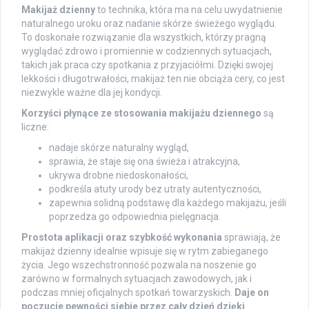
Makijaż dzienny
to technika, która ma na celu uwydatnienie
naturalnego uroku oraz nadanie skórze świeżego wyglądu.
To doskonałe rozwiązanie dla wszystkich, którzy pragną
wyglądać zdrowo i promiennie w codziennych sytuacjach,
takich jak praca czy spotkania z przyjaciółmi. Dzięki swojej
lekkości i długotrwałości, makijaż ten nie obciąża cery, co jest
niezwykle ważne dla jej kondycji.
Korzyści płynące ze stosowania makijażu dziennego
są
liczne:
nadaje skórze naturalny wygląd,
sprawia, że staje się ona świeża i atrakcyjna,
ukrywa drobne niedoskonałości,
podkreśla atuty urody bez utraty autentyczności,
zapewnia solidną podstawę dla każdego makijażu, jeśli
poprzedza go odpowiednia pielęgnacja.
Prostota aplikacji oraz szybkość wykonania
sprawiają, że
makijaż dzienny idealnie wpisuje się w rytm zabieganego
życia. Jego wszechstronność pozwala na noszenie go
zarówno w formalnych sytuacjach zawodowych, jak i
podczas mniej oficjalnych spotkań towarzyskich.
Daje on
poczucie pewności siebie przez cały dzień dzięki