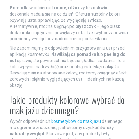
Pomadki
w odcieniach
nude
,
różu
czy
brzoskwini
doskonale nadają się na co dzień. Oferują subtelny kolor i
ożywiają usta, sprawiając, że wyglądają świeżo.
Alternatywnie, można sięgnąć po
błyszczyk
– jego blask
doda uroku i optycznie powiększy usta. Taki wybór zapewnia
promienny wygląd bez nadmiernego podkreślania.
Nie zapominajmy o odpowiednim przygotowaniu ust przed
aplikacją kosmetyku.
Nawilżająca pomadka
lub
peeling do
ust
sprawią, że powierzchnia będzie gładka i zadbana. To z
kolei wpłynie na trwałość oraz ogólną estetykę makijażu.
Decydując się na stonowane kolory, możemy osiągnąć efekt
zdrowych i pięknie wyglądających ust – idealnych na każdą
okazję.
Jakie produkty kolorowe wybrać do
makijażu dziennego?
Wybór odpowiednich
kosmetyków do makijażu
dziennego
ma ogromne znaczenie, jeśli chcemy uzyskać
świeży i
naturalny wygląd
. Kluczowe jest, aby produkty były