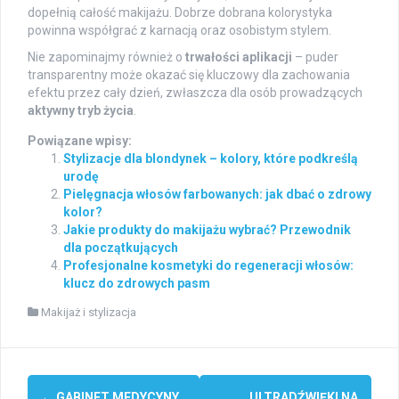
dopełnią całość makijażu. Dobrze dobrana kolorystyka
powinna współgrać z karnacją oraz osobistym stylem.
Nie zapominajmy również o
trwałości aplikacji
– puder
transparentny może okazać się kluczowy dla zachowania
efektu przez cały dzień, zwłaszcza dla osób prowadzących
aktywny tryb życia
.
Powiązane wpisy:
Stylizacje dla blondynek – kolory, które podkreślą
urodę
Pielęgnacja włosów farbowanych: jak dbać o zdrowy
kolor?
Jakie produkty do makijażu wybrać? Przewodnik
dla początkujących
Profesjonalne kosmetyki do regeneracji włosów:
klucz do zdrowych pasm
Makijaż i stylizacja
Post
←
GABINET MEDYCYNY
ULTRADŹWIĘKI NA