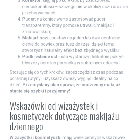
Korektor
: sięgnij po korektor, by zatuszować
niedoskonałości – szczególnie w okolicy oczu oraz na
przebarwieniach.
Puder
: na koniec warto zastosować puder
transparentny, który pomoże utrwalić makijaż i
zmatowi skórę.
Makijaż oczu
: postaw na jeden lub dwa neutralne
cienie do powiek oraz tusz do rzęs, dzięki temu
stworzysz naturalny efekt bez zbędnego wysiłku.
Podkreślenie ust
: usta wystarczy delikatnie pokryć
błyszczykiem lub pomadką w subtelnym odcieniu.
Stosując się do tych kroków, zaoszczędzisz czas podczas
porannej rutyny i uzyskasz świeży wygląd idealny na co
dzień.
Przemyślany plan sprawi, że codzienny makijaż
stanie się szybki i przyjemny!
Wskazówki od wizażystek i
kosmetyczek dotyczące makijażu
dziennego
Wizażystki
i
kosmetyczki
mają wiele cennych wskazówek,