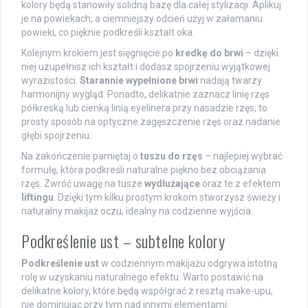
kolory będą stanowiły solidną bazę dla całej stylizacji. Aplikuj
je na powiekach, a ciemniejszy odcień użyj w załamaniu
powieki, co pięknie podkreśli kształt oka.
Kolejnym krokiem jest sięgnięcie po
kredkę do brwi
– dzięki
niej uzupełnisz ich kształt i dodasz spojrzeniu wyjątkowej
wyrazistości.
Starannie wypełnione brwi
nadają twarzy
harmonijny wygląd. Ponadto, delikatnie zaznacz linię rzęs
półkreską lub cienką linią eyelinera przy nasadzie rzęs; to
prosty sposób na optyczne zagęszczenie rzęs oraz nadanie
głębi spojrzeniu.
Na zakończenie pamiętaj o
tuszu do rzęs
– najlepiej wybrać
formułę, która podkreśli naturalne piękno bez obciążania
rzęs. Zwróć uwagę na tusze
wydłużające
oraz te z efektem
liftingu
. Dzięki tym kilku prostym krokom stworzysz świeży i
naturalny makijaż oczu, idealny na codzienne wyjścia.
Podkreślenie ust – subtelne kolory
Podkreślenie ust
w codziennym makijażu odgrywa istotną
rolę w uzyskaniu naturalnego efektu. Warto postawić na
delikatne kolory, które będą współgrać z resztą make-upu,
nie dominując przy tym nad innymi elementami.