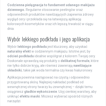
Codzienna pielęgnacja to fundament udanego makijażu
dziennego.
Regularne stosowanie peelingów oraz
odpowiednich produktów nawilżających zapewnia zdrowy
wygląd cery i przekłada się na łatwiejszą aplikację
kolorowych kosmetyków oraz ich lepszą trwałość w ciągu
dnia.
Wybór lekkiego podkładu i jego aplikacja
Wybór
lekkiego podkładu
jest kluczowy, aby uzyskać
naturalny efekt
w codziennym makijażu. Istotne jest, by
odcień podkładu
idealnie współgrał z kolorem Twojej cery.
Doskonale sprawdzą się produkty o
delikatnej formule
, które
nie tylko dobrze kryją, ale również zawierają
nawilżające
składniki
, takie jak woda termalna czy kwas hialuronowy.
Aplikacja powinna następować na czystą i odpowiednio
przygotowaną skórę. Najlepiej nakładać podkład od
wewnętrznej strony twarzy ku zewnętrznej – dzięki temu
osiągniesz
gładkie wykończenie
. Użyj cienkiej warstwy, aby
uniknąć
efektu maski
. Możesz wybierać spośród różnych
narzędzi: