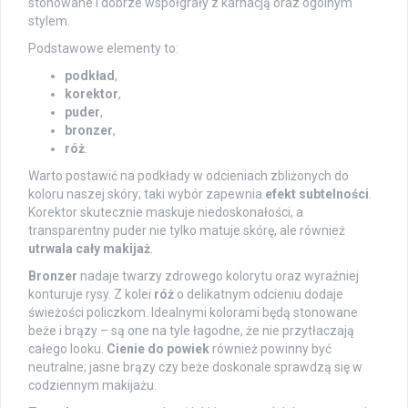
stonowane i dobrze współgrały z karnacją oraz ogólnym
stylem.
Podstawowe elementy to:
podkład
,
korektor
,
puder
,
bronzer
,
róż
.
Warto postawić na podkłady w odcieniach zbliżonych do
koloru naszej skóry; taki wybór zapewnia
efekt subtelności
.
Korektor skutecznie maskuje niedoskonałości, a
transparentny puder nie tylko matuje skórę, ale również
utrwala cały makijaż
.
Bronzer
nadaje twarzy zdrowego kolorytu oraz wyraźniej
konturuje rysy. Z kolei
róż
o delikatnym odcieniu dodaje
świeżości policzkom. Idealnymi kolorami będą stonowane
beże i brązy – są one na tyle łagodne, że nie przytłaczają
całego looku.
Cienie do powiek
również powinny być
neutralne; jasne brązy czy beże doskonale sprawdzą się w
codziennym makijażu.