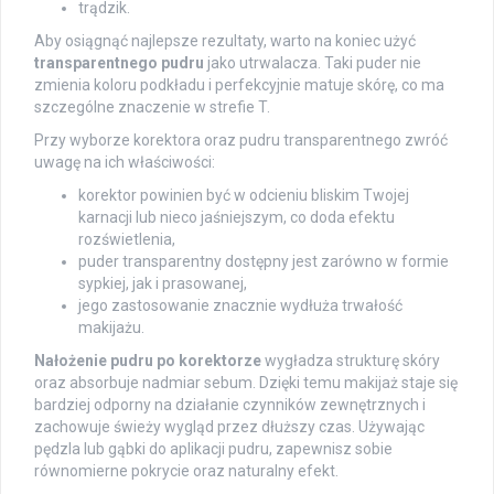
trądzik.
Aby osiągnąć najlepsze rezultaty, warto na koniec użyć
transparentnego pudru
jako utrwalacza. Taki puder nie
zmienia koloru podkładu i perfekcyjnie matuje skórę, co ma
szczególne znaczenie w strefie T.
Przy wyborze korektora oraz pudru transparentnego zwróć
uwagę na ich właściwości:
korektor powinien być w odcieniu bliskim Twojej
karnacji lub nieco jaśniejszym, co doda efektu
rozświetlenia,
puder transparentny dostępny jest zarówno w formie
sypkiej, jak i prasowanej,
jego zastosowanie znacznie wydłuża trwałość
makijażu.
Nałożenie pudru po korektorze
wygładza strukturę skóry
oraz absorbuje nadmiar sebum. Dzięki temu makijaż staje się
bardziej odporny na działanie czynników zewnętrznych i
zachowuje świeży wygląd przez dłuższy czas. Używając
pędzla lub gąbki do aplikacji pudru, zapewnisz sobie
równomierne pokrycie oraz naturalny efekt.