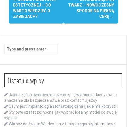
navigation
ESTETYCZNEJ – CO
TWARZ – NOWOCZESNY
WARTO WIEDZIEĆ O
SPOSÓB NA PIĘKNĄ
ZABIEGACH?
CERĘ
→
Search
for:
Ostatnie wpisy
Jakie części rowerowe najczęściej się wymienia i kiedy ma to
znaczenie dla bezpieczeństwa oraz komfortu jazdy
Czym jest implantologia stomatologiczna i jakie ma korzyści?
Stylowe szafeczki nocne: jak wybrać idealny model do swojej
sypialni
Wkrocz do świata Wiedźmina z tanią księgarnią internetową