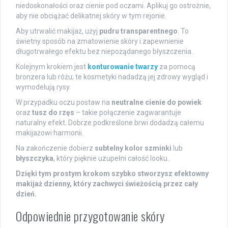
niedoskonałości oraz cienie pod oczami. Aplikuj go ostrożnie,
aby nie obciążać delikatnej skóry w tym rejonie.
Aby utrwalić makijaż, użyj
pudru transparentnego
. To
świetny sposób na zmatowienie skóry i zapewnienie
długotrwałego efektu bez niepożądanego błyszczenia.
Kolejnym krokiem jest
konturowanie twarzy
za pomocą
bronzera lub różu; te kosmetyki nadadzą jej zdrowy wygląd i
wymodelują rysy.
W przypadku oczu postaw na
neutralne cienie do powiek
oraz
tusz do rzęs
– takie połączenie zagwarantuje
naturalny efekt. Dobrze podkreślone brwi dodadzą całemu
makijażowi harmonii.
Na zakończenie dobierz
subtelny kolor szminki
lub
błyszczyka
, który pięknie uzupełni całość looku.
Dzięki tym prostym krokom szybko stworzysz efektowny
makijaż dzienny, który zachwyci świeżością przez cały
dzień.
Odpowiednie przygotowanie skóry