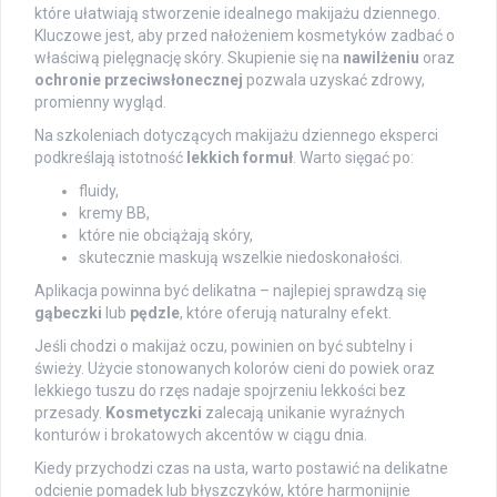
które ułatwiają stworzenie idealnego makijażu dziennego.
Kluczowe jest, aby przed nałożeniem kosmetyków zadbać o
właściwą pielęgnację skóry. Skupienie się na
nawilżeniu
oraz
ochronie przeciwsłonecznej
pozwala uzyskać zdrowy,
promienny wygląd.
Na szkoleniach dotyczących makijażu dziennego eksperci
podkreślają istotność
lekkich formuł
. Warto sięgać po:
fluidy,
kremy BB,
które nie obciążają skóry,
skutecznie maskują wszelkie niedoskonałości.
Aplikacja powinna być delikatna – najlepiej sprawdzą się
gąbeczki
lub
pędzle
, które oferują naturalny efekt.
Jeśli chodzi o makijaż oczu, powinien on być subtelny i
świeży. Użycie stonowanych kolorów cieni do powiek oraz
lekkiego tuszu do rzęs nadaje spojrzeniu lekkości bez
przesady.
Kosmetyczki
zalecają unikanie wyraźnych
konturów i brokatowych akcentów w ciągu dnia.
Kiedy przychodzi czas na usta, warto postawić na delikatne
odcienie pomadek lub błyszczyków, które harmonijnie