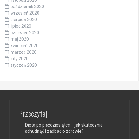
listopad 2020
październik 2020
wrzesień 2020
sierpień 2020
lipiec 2020
czerwiec 2020
maj 2020
kwiecień 2020
marzec 2020
luty 2020
styczeń 2020
Przeczytaj
Dieta po pięćdziesiątce – jak skutecznie
schudnąć i zadbać o zdrowie?