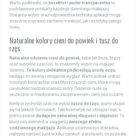
Warto podkreślić, że
korektor
i
puder transparentny
to
podstawowe produkty każdego dziennego makijażu.
Staranny wybór oraz odpowiednia technika aplikacji mogą
znacznie poprawić zarówno trwałość, jak i estetykę całego
looku.
Naturalne kolory cieni do powiek i tusz do
rzęs
Naturalne odcienie cieni do powiek
, takie jak beże, brązy
oraz subtelne szarości, to znakomity wybór na makijaż
dzienny.
Te kolory delikatnie podkreślają urodę oczu
,
nadając im świeży i elegancki wygląd. Warto jednak unikać
mocnych kontrastów oraz błyszczących cieni, które mogą
uwypuklać niedoskonałości skóry. Odcienie nude są
skuteczne w maskowaniu zaczerwienień i cieni pod oczami.
Kiedy przychodzi czas na wybór
tuszu do rzęs
, warto skupić
się na lekkich formułach. Taki kosmetyk nie obciąża rzęs, a
jednocześnie
dodaje im naturalnej długości i objętości
. To
kluczowy element w osiąganiu
świeżego efektu
codziennego makijażu
. Aplikacja powinna być dokładna;
najlepiej nanosić tusz w kilku cienkich warstwach, co pozwala