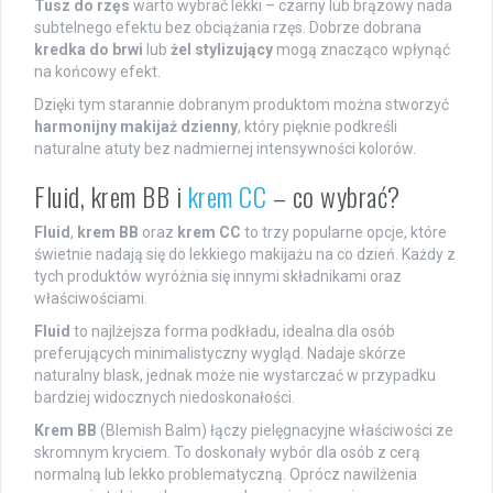
Tusz do rzęs
warto wybrać lekki – czarny lub brązowy nada
subtelnego efektu bez obciążania rzęs. Dobrze dobrana
kredka do brwi
lub
żel stylizujący
mogą znacząco wpłynąć
na końcowy efekt.
Dzięki tym starannie dobranym produktom można stworzyć
harmonijny makijaż dzienny
, który pięknie podkreśli
naturalne atuty bez nadmiernej intensywności kolorów.
Fluid, krem BB i
krem CC
– co wybrać?
Fluid
,
krem BB
oraz
krem CC
to trzy popularne opcje, które
świetnie nadają się do lekkiego makijażu na co dzień. Każdy z
tych produktów wyróżnia się innymi składnikami oraz
właściwościami.
Fluid
to najlżejsza forma podkładu, idealna dla osób
preferujących minimalistyczny wygląd. Nadaje skórze
naturalny blask, jednak może nie wystarczać w przypadku
bardziej widocznych niedoskonałości.
Krem BB
(Blemish Balm) łączy pielęgnacyjne właściwości ze
skromnym kryciem. To doskonały wybór dla osób z cerą
normalną lub lekko problematyczną. Oprócz nawilżenia