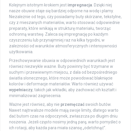
Kolejnym istotnym krokiem jest
impregnacja
. Dzięki niej
nasze obuwie staje się bardziej odporne na wodę i plamy.
Niezależnie od tego, czy posiadamy buty skórzane, tekstylne,
czy z mieszanych materiałów, warto stosować odpowiednie
preparaty, które wnikają w strukturę materiału, tworząc
ochronną warstwę. Zaleca się impregnację po każdym
czyszczeniu lub przynajmniej raz na kilka tygodni, w
zależności od warunków atmosferycznych i intensywności
użytkowania.
Przechowywanie obuwia w odpowiednich warunkach jest
również niezwykle ważne. Buty powinny być trzymane w
suchym i przewiewnym miejscu, z dala od bezpośredniego
światła słonecznego, które może powodować blaknięcie
kolorów i deformacje materiałów. Warto również używać
wypełniaczy
, takich jak wkładki, aby zachować ich kształt i
minimalizować zagniecenia.
Ważne jest również, aby nie
przemęczać
swoich butów.
Nawet najtrwalsze modele mają swoje limity, dlatego warto
dać butom czas na odpoczynek, zwłaszcza po długim dniu
noszenia. Jeżeli często nosimy jedną parę, warto pomyśleć o
ich rotacji, aby każda para miała szansę „odetchnąć”.