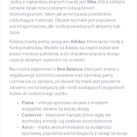
Jedną z najbardziej znanych marek jest
Nike
, która zdobyła
uznanie dzięki nowoczesnym rozwiązaniom
technologicznym, takim jak amortyzacja powietrzna i
oddychające materiały. Obuwie tej marki jest popularne
wśród sportowców, jak i osób prowadzących aktywny tryb
życia.
Kolejną marką wartą uwagi jest
Adidas
, która łączy modę z
funkcjonalnością. Modele od Adidas są często wybierane
przez młodsze pokolenia, a ich charakterystyczny design
czyni je idealnym wyborem na co dzień.
Nie można zapomnieć o
New Balance
, która jest znana z
wyjątkowego komfortu noszenia oraz szerokiej gamy
rozmiarów, co sprawia, że obuwie tej marki jest popularne
zarówno wśród biegaczy, jak i osób szukających wygodnych
butów do codziennego użytku.
Puma
– oferuje sportowe obuwie o modnym
wyglądzie, idealne na każdą okazję.
Converse
– klasyczne trampki, które nigdy nie
wychodzą z mody i są szalenie wszechstronne.
Asics
– marka skoncentrowana na wydajności
sportowej, popularna wśród biegaczy z uwagi na swoje