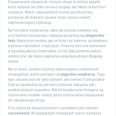
Dopasowanie obuwia do różnych okazji to istotny aspekt,
który wpływa nie tylko na nasz wygląd, ale także na komfort
noszenia. Wybór odpowiednich butów jest kluczowy,
ponieważ źle dobrane obuwie może zepsuć nawet
najstaranniejszą stylizację.
Na formalne wydarzenia, takie jak wesela, bankiety czy
uroczystości biznesowe, najlepiej sprawdzą się
eleganckie
buty
. Klasyczne modele, jak oxfordy czy baleriny, są idealnym
wyborem dla kobiet i mężczyzn. Powinny być one wykonane
z wysokiej jakości materiałów, co nie tylko podnosi walory
estetyczne, ale także zapewnia wygodę podczas długiego
stania.
Na co dzień, zwłaszcza przy wykonywaniu codziennych
obowiązków, warto postawić na
wygodne sneakersy
. Tego
typu obuwie jest nie tylko stylowe, ale również funkcjonalne.
Dobrze sprawdzą się zarówno podczas zakupów, jak i
weekendowych wypadów. Wśród sneakersów dostępne są
różnorodne modele i kolory, które można łatwo dopasować
do casualowego stroju.
Przy wyborze obuwia istotnym czynnikiem jest również
sezonowość
. W cieplejszych miesiącach warto rozważyć