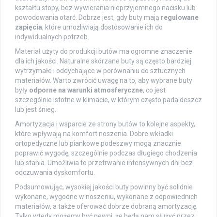
kształtu stopy, bez wywierania nieprzyjemnego nacisku lub
powodowania otarć. Dobrze jest, gdy buty mają
regulowane
zapięcia
, które umożliwiają dostosowanie ich do
indywidualnych potrzeb.
Materiał użyty do produkcji butów ma ogromne znaczenie
dla ich jakości. Naturalne skórzane buty są często bardziej
wytrzymałe i oddychające w porównaniu do sztucznych
materiałów. Warto zwrócić uwagę na to, aby wybrane buty
były
odporne na warunki atmosferyczne
, co jest
szczególnie istotne w klimacie, w którym często pada deszcz
lub jest śnieg.
Amortyzacja i wsparcie ze strony butów to kolejne aspekty,
które wpływają na komfort noszenia. Dobre wkładki
ortopedyczne lub piankowe podeszwy mogą znacznie
poprawić wygodę, szczególnie podczas długiego chodzenia
lub stania. Umożliwia to przetrwanie intensywnych dni bez
odczuwania dyskomfortu.
Podsumowując, wysokiej jakości buty powinny być solidnie
wykonane, wygodne w noszeniu, wykonane z odpowiednich
materiałów, a także oferować dobrze dobraną amortyzację.
Tylko wtedy możemy być pewni, że będą nam służyć przez