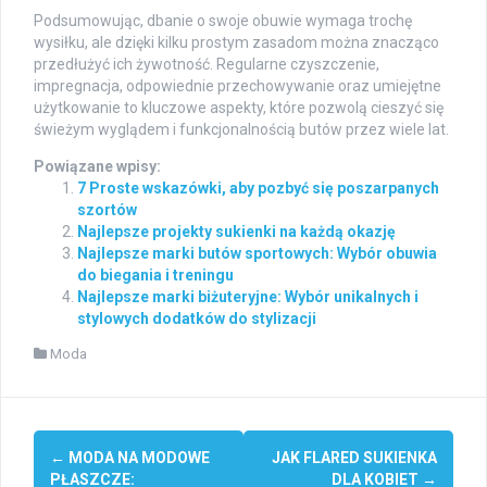
Podsumowując, dbanie o swoje obuwie wymaga trochę
wysiłku, ale dzięki kilku prostym zasadom można znacząco
przedłużyć ich żywotność. Regularne czyszczenie,
impregnacja, odpowiednie przechowywanie oraz umiejętne
użytkowanie to kluczowe aspekty, które pozwolą cieszyć się
świeżym wyglądem i funkcjonalnością butów przez wiele lat.
Powiązane wpisy:
7 Proste wskazówki, aby pozbyć się poszarpanych
szortów
Najlepsze projekty sukienki na każdą okazję
Najlepsze marki butów sportowych: Wybór obuwia
do biegania i treningu
Najlepsze marki biżuteryjne: Wybór unikalnych i
stylowych dodatków do stylizacji
Moda
Post
←
MODA NA MODOWE
JAK FLARED SUKIENKA
navigation
PŁASZCZE:
DLA KOBIET
→