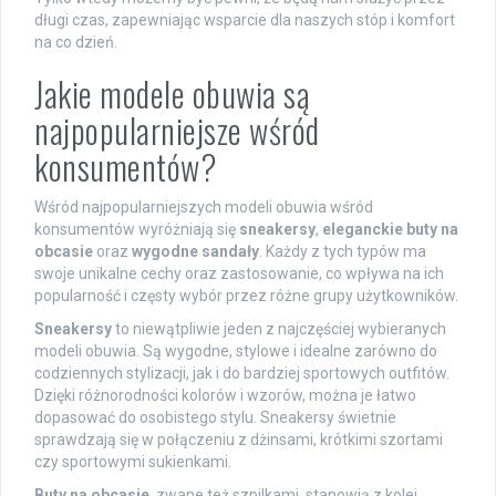
długi czas, zapewniając wsparcie dla naszych stóp i komfort
na co dzień.
Jakie modele obuwia są
najpopularniejsze wśród
konsumentów?
Wśród najpopularniejszych modeli obuwia wśród
konsumentów wyróżniają się
sneakersy
,
eleganckie buty na
obcasie
oraz
wygodne sandały
. Każdy z tych typów ma
swoje unikalne cechy oraz zastosowanie, co wpływa na ich
popularność i częsty wybór przez różne grupy użytkowników.
Sneakersy
to niewątpliwie jeden z najczęściej wybieranych
modeli obuwia. Są wygodne, stylowe i idealne zarówno do
codziennych stylizacji, jak i do bardziej sportowych outfitów.
Dzięki różnorodności kolorów i wzorów, można je łatwo
dopasować do osobistego stylu. Sneakersy świetnie
sprawdzają się w połączeniu z dżinsami, krótkimi szortami
czy sportowymi sukienkami.
Buty na obcasie
, zwane też szpilkami, stanowią z kolei