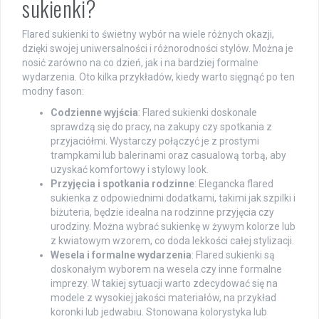
sukienki?
Flared sukienki to świetny wybór na wiele różnych okazji,
dzięki swojej uniwersalności i różnorodności stylów. Można je
nosić zarówno na co dzień, jak i na bardziej formalne
wydarzenia. Oto kilka przykładów, kiedy warto sięgnąć po ten
modny fason:
Codzienne wyjścia
: Flared sukienki doskonale
sprawdzą się do pracy, na zakupy czy spotkania z
przyjaciółmi. Wystarczy połączyć je z prostymi
trampkami lub balerinami oraz casualową torbą, aby
uzyskać komfortowy i stylowy look.
Przyjęcia i spotkania rodzinne
: Elegancka flared
sukienka z odpowiednimi dodatkami, takimi jak szpilki i
biżuteria, będzie idealna na rodzinne przyjęcia czy
urodziny. Można wybrać sukienkę w żywym kolorze lub
z kwiatowym wzorem, co doda lekkości całej stylizacji.
Wesela i formalne wydarzenia
: Flared sukienki są
doskonałym wyborem na wesela czy inne formalne
imprezy. W takiej sytuacji warto zdecydować się na
modele z wysokiej jakości materiałów, na przykład
koronki lub jedwabiu. Stonowana kolorystyka lub