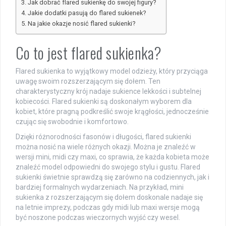
Jak dobrać flared sukienkę do swojej figury?
Jakie dodatki pasują do flared sukienek?
Na jakie okazje nosić flared sukienki?
Co to jest flared sukienka?
Flared sukienka to wyjątkowy model odzieży, który przyciąga
uwagę swoim rozszerzającym się dołem. Ten
charakterystyczny krój nadaje sukience lekkości i subtelnej
kobiecości. Flared sukienki są doskonałym wyborem dla
kobiet, które pragną podkreślić swoje krągłości, jednocześnie
czując się swobodnie i komfortowo.
Dzięki różnorodności fasonów i długości, flared sukienki
można nosić na wiele różnych okazji. Można je znaleźć w
wersji mini, midi czy maxi, co sprawia, że każda kobieta może
znaleźć model odpowiedni do swojego stylu i gustu. Flared
sukienki świetnie sprawdzą się zarówno na codziennych, jak i
bardziej formalnych wydarzeniach. Na przykład, mini
sukienka z rozszerzającym się dołem doskonale nadaje się
na letnie imprezy, podczas gdy midi lub maxi wersje mogą
być noszone podczas wieczornych wyjść czy wesel.