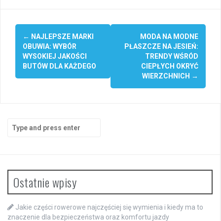
Post
←
NAJLEPSZE MARKI
MODA NA MODNE
navigation
OBUWIA: WYBÓR
PŁASZCZE NA JESIEŃ:
WYSOKIEJ JAKOŚCI
TRENDY WŚRÓD
BUTÓW DLA KAŻDEGO
CIEPŁYCH OKRYĆ
WIERZCHNICH
→
Search
for:
Ostatnie wpisy
Jakie części rowerowe najczęściej się wymienia i kiedy ma to
znaczenie dla bezpieczeństwa oraz komfortu jazdy