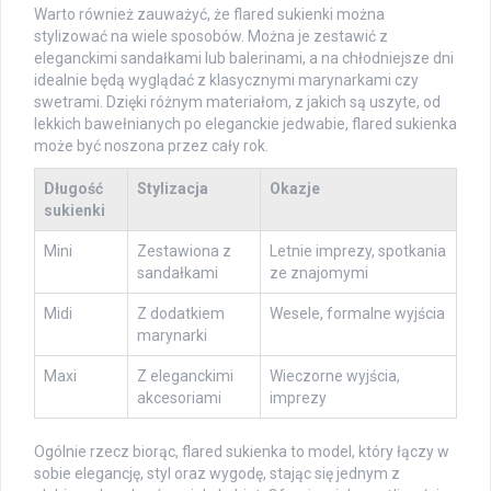
Warto również zauważyć, że flared sukienki można
stylizować na wiele sposobów. Można je zestawić z
eleganckimi sandałkami lub balerinami, a na chłodniejsze dni
idealnie będą wyglądać z klasycznymi marynarkami czy
swetrami. Dzięki różnym materiałom, z jakich są uszyte, od
lekkich bawełnianych po eleganckie jedwabie, flared sukienka
może być noszona przez cały rok.
Długość
Stylizacja
Okazje
sukienki
Mini
Zestawiona z
Letnie imprezy, spotkania
sandałkami
ze znajomymi
Midi
Z dodatkiem
Wesele, formalne wyjścia
marynarki
Maxi
Z eleganckimi
Wieczorne wyjścia,
akcesoriami
imprezy
Ogólnie rzecz biorąc, flared sukienka to model, który łączy w
sobie elegancję, styl oraz wygodę, stając się jednym z