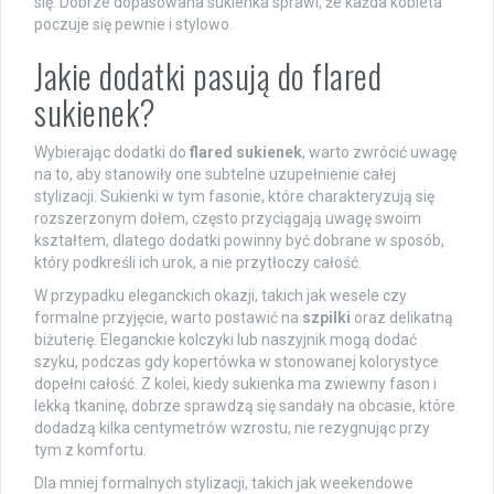
się. Dobrze dopasowana sukienka sprawi, że każda kobieta
poczuje się pewnie i stylowo.
Jakie dodatki pasują do flared
sukienek?
Wybierając dodatki do
flared sukienek
, warto zwrócić uwagę
na to, aby stanowiły one subtelne uzupełnienie całej
stylizacji. Sukienki w tym fasonie, które charakteryzują się
rozszerzonym dołem, często przyciągają uwagę swoim
kształtem, dlatego dodatki powinny być dobrane w sposób,
który podkreśli ich urok, a nie przytłoczy całość.
W przypadku eleganckich okazji, takich jak wesele czy
formalne przyjęcie, warto postawić na
szpilki
oraz delikatną
biżuterię. Eleganckie kolczyki lub naszyjnik mogą dodać
szyku, podczas gdy kopertówka w stonowanej kolorystyce
dopełni całość. Z kolei, kiedy sukienka ma zwiewny fason i
lekką tkaninę, dobrze sprawdzą się sandały na obcasie, które
dodadzą kilka centymetrów wzrostu, nie rezygnując przy
tym z komfortu.
Dla mniej formalnych stylizacji, takich jak weekendowe