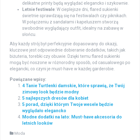
delikatne printy będą wyglądać elegancko i szykownie.
Letnie festiwale
: W cieplejsze dni, flared sukienki
świetnie sprawdzają się na festiwalach czy piknikach.
W połączeniu z sandałami i kapeluszem stworzą
swobodnie wyglądający outfit, idealny na zabawę w
słońcu.
Aby każdy strój był perfekcyjnie dopasowany do okazji,
kluczowe jest odpowiednie dobieranie dodatków, takich jak
biżuteria, torebki czy obuwie. Dzięki temu flared sukienki
mogą być noszone w różnorodny sposób, od casualowego po
elegancki, co czyni je must-have w każdej garderobie.
Powiązane wpisy:
4 Tanie Turtlenki damskie, które sprawią, że Twój
zimowy look będzie modny
5 najlepszych dresów dla kobiet
5 porad, dzięki którym Twoje wesele będzie
wyglądało elegancko
Modne dodatki na lato: Must-have akcesoria do
letnich looków
Moda