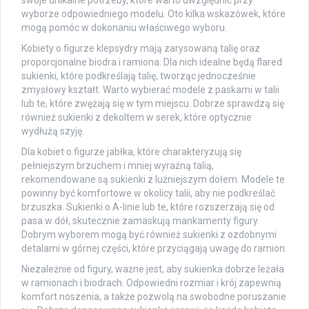
swoje unikalne potrzeby, które warto uwzględnić przy
wyborze odpowiedniego modelu. Oto kilka wskazówek, które
mogą pomóc w dokonaniu właściwego wyboru.
Kobiety o figurze klepsydry mają zarysowaną talię oraz
proporcjonalne biodra i ramiona. Dla nich idealne będą flared
sukienki, które podkreślają talię, tworząc jednocześnie
zmysłowy kształt. Warto wybierać modele z paskami w talii
lub te, które zwężają się w tym miejscu. Dobrze sprawdzą się
również sukienki z dekoltem w serek, które optycznie
wydłużą szyję.
Dla kobiet o figurze jabłka, które charakteryzują się
pełniejszym brzuchem i mniej wyraźną talią,
rekomendowane są sukienki z luźniejszym dołem. Modele te
powinny być komfortowe w okolicy talii, aby nie podkreślać
brzuszka. Sukienki o A-linie lub te, które rozszerzają się od
pasa w dół, skutecznie zamaskują mankamenty figury.
Dobrym wyborem mogą być również sukienki z ozdobnymi
detalami w górnej części, które przyciągają uwagę do ramion.
Niezależnie od figury, ważne jest, aby sukienka dobrze leżała
w ramionach i biodrach. Odpowiedni rozmiar i krój zapewnią
komfort noszenia, a także pozwolą na swobodne poruszanie