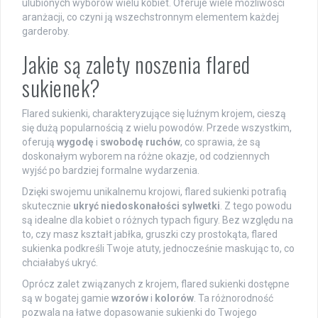
ulubionych wyborów wielu kobiet. Oferuje wiele możliwości
aranżacji, co czyni ją wszechstronnym elementem każdej
garderoby.
Jakie są zalety noszenia flared
sukienek?
Flared sukienki, charakteryzujące się luźnym krojem, cieszą
się dużą popularnością z wielu powodów. Przede wszystkim,
oferują
wygodę
i
swobodę ruchów
, co sprawia, że są
doskonałym wyborem na różne okazje, od codziennych
wyjść po bardziej formalne wydarzenia.
Dzięki swojemu unikalnemu krojowi, flared sukienki potrafią
skutecznie
ukryć niedoskonałości sylwetki
. Z tego powodu
są idealne dla kobiet o różnych typach figury. Bez względu na
to, czy masz kształt jabłka, gruszki czy prostokąta, flared
sukienka podkreśli Twoje atuty, jednocześnie maskując to, co
chciałabyś ukryć.
Oprócz zalet związanych z krojem, flared sukienki dostępne
są w bogatej gamie
wzorów
i
kolorów
. Ta różnorodność
pozwala na łatwe dopasowanie sukienki do Twojego