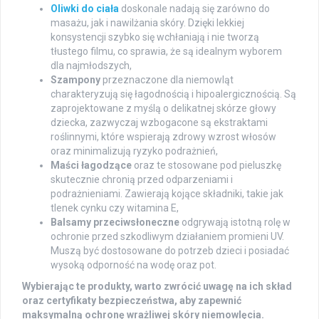
Oliwki do ciała
doskonale nadają się zarówno do
masażu, jak i nawilżania skóry. Dzięki lekkiej
konsystencji szybko się wchłaniają i nie tworzą
tłustego filmu, co sprawia, że są idealnym wyborem
dla najmłodszych,
Szampony
przeznaczone dla niemowląt
charakteryzują się łagodnością i hipoalergicznością. Są
zaprojektowane z myślą o delikatnej skórze głowy
dziecka, zazwyczaj wzbogacone są ekstraktami
roślinnymi, które wspierają zdrowy wzrost włosów
oraz minimalizują ryzyko podrażnień,
Maści łagodzące
oraz te stosowane pod pieluszkę
skutecznie chronią przed odparzeniami i
podrażnieniami. Zawierają kojące składniki, takie jak
tlenek cynku czy witamina E,
Balsamy przeciwsłoneczne
odgrywają istotną rolę w
ochronie przed szkodliwym działaniem promieni UV.
Muszą być dostosowane do potrzeb dzieci i posiadać
wysoką odporność na wodę oraz pot.
Wybierając te produkty, warto zwrócić uwagę na ich skład
oraz certyfikaty bezpieczeństwa, aby zapewnić
maksymalną ochronę wrażliwej skóry niemowlęcia.