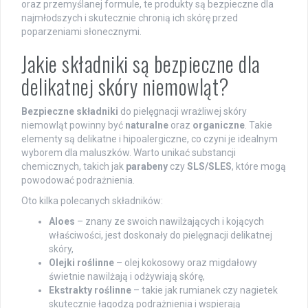
oraz przemyślanej formule, te produkty są bezpieczne dla
najmłodszych i skutecznie chronią ich skórę przed
poparzeniami słonecznymi.
Jakie składniki są bezpieczne dla
delikatnej skóry niemowląt?
Bezpieczne składniki
do pielęgnacji wrażliwej skóry
niemowląt powinny być
naturalne
oraz
organiczne
. Takie
elementy są delikatne i hipoalergiczne, co czyni je idealnym
wyborem dla maluszków. Warto unikać substancji
chemicznych, takich jak
parabeny
czy
SLS/SLES
, które mogą
powodować podrażnienia.
Oto kilka polecanych składników:
Aloes
– znany ze swoich nawilżających i kojących
właściwości, jest doskonały do pielęgnacji delikatnej
skóry,
Olejki roślinne
– olej kokosowy oraz migdałowy
świetnie nawilżają i odżywiają skórę,
Ekstrakty roślinne
– takie jak rumianek czy nagietek
skutecznie łagodzą podrażnienia i wspierają