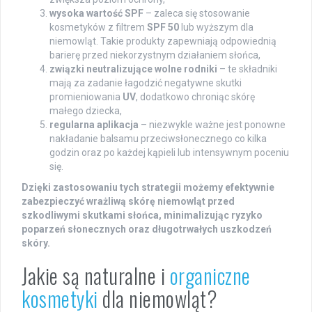
wysoka wartość SPF
– zaleca się stosowanie
kosmetyków z filtrem
SPF 50
lub wyższym dla
niemowląt. Takie produkty zapewniają odpowiednią
barierę przed niekorzystnym działaniem słońca,
związki neutralizujące wolne rodniki
– te składniki
mają za zadanie łagodzić negatywne skutki
promieniowania
UV
, dodatkowo chroniąc skórę
małego dziecka,
regularna aplikacja
– niezwykle ważne jest ponowne
nakładanie balsamu przeciwsłonecznego co kilka
godzin oraz po każdej kąpieli lub intensywnym poceniu
się.
Dzięki zastosowaniu tych strategii możemy efektywnie
zabezpieczyć wrażliwą skórę niemowląt przed
szkodliwymi skutkami słońca, minimalizując ryzyko
poparzeń słonecznych oraz długotrwałych uszkodzeń
skóry.
Jakie są naturalne i
organiczne
kosmetyki
dla niemowląt?