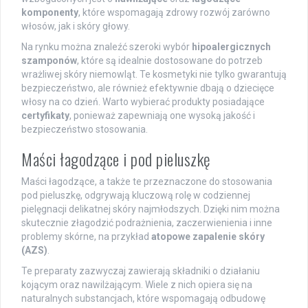
komponenty
, które wspomagają zdrowy rozwój zarówno
włosów, jak i skóry głowy.
Na rynku można znaleźć szeroki wybór
hipoalergicznych
szamponów
, które są idealnie dostosowane do potrzeb
wrażliwej skóry niemowląt. Te kosmetyki nie tylko gwarantują
bezpieczeństwo, ale również efektywnie dbają o dziecięce
włosy na co dzień. Warto wybierać produkty posiadające
certyfikaty
, ponieważ zapewniają one wysoką jakość i
bezpieczeństwo stosowania.
Maści łagodzące i pod pieluszkę
Maści łagodzące, a także te przeznaczone do stosowania
pod pieluszkę, odgrywają kluczową rolę w codziennej
pielęgnacji delikatnej skóry najmłodszych. Dzięki nim można
skutecznie złagodzić podrażnienia, zaczerwienienia i inne
problemy skórne, na przykład
atopowe zapalenie skóry
(AZS)
.
Te preparaty zazwyczaj zawierają składniki o działaniu
kojącym oraz nawilżającym. Wiele z nich opiera się na
naturalnych substancjach, które wspomagają odbudowę