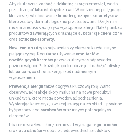
Aby skutecznie zadbać o delikatną skórę niemowląt, warto
przestrzegać kilku istotnych zasad. W codziennej pielęgnacji
kluczowe jest stosowanie
hipoalergicznych kosmetyków
,
które zostały dermatologicznie przetestowane. Dzięki nim
można zredukować ryzyko wystąpienia alergii. Należy unikać
produktów zawierających
drażniące substancje chemiczne
oraz
sztuczne aromaty
.
Nawilżanie skóry
to najważniejszy element każdej rutyny
pielęgnacyjnej. Regularne używanie
emolientów
i
nawilżających kremów
pozwala utrzymać odpowiedni
poziom wilgoci. Po każdej kąpieli dobrze jest nałożyć
oliwkę
lub
balsam
, co chroni skórę przed nadmiernym
wysuszeniem.
Prewencja alergii
także odgrywa kluczową rolę. Warto
obserwować reakcje skóry malucha na nowe produkty i
unikać tych, które mogą powodować podrażnienia.
Wybierając kosmetyki, zwracaj uwagę na ich skład – powinny
być pozbawione
parabenów
oraz innych potencjalnych
alergenów.
Dbanie o wrażliwą skórę niemowląt wymaga
regularności
oraz
ostrożności
w doborze odpowiednich produktów