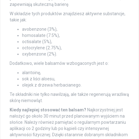
zapewniają skuteczną barierę.
W składzie tych produktów znajdziesz aktywne substancje,
takie jak:
avobenzone (3%),
homosalate (7.5%),
octisalate (5%),
octocrylene (2.75%),
oxybenzone (2%).
Dodatkowo, wiele balsamów wzbogaconych jest o:
alantoinę,
sok z liści aloesu,
olejek z drzewa herbacianego.
Te składniki nie tylko nawilżają, ale także regenerują wrażliwą
skórę niemowląt.
Kiedy najlepiej stosować ten balsam?
Najkorzystniej jest
nałożyć go około 30 minut przed planowanym wyjściem na
słońce. Należy również pamiętać o regularnym powtarzaniu
aplikacji co 2 godziny lub po kąpieli czy intensywnej
aktywności fizycznej. Dzięki starannie dobranym składnikom