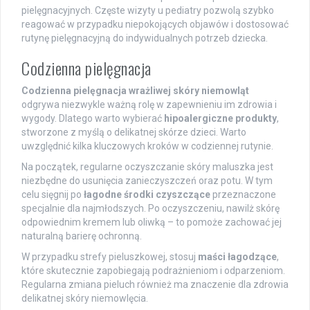
pielęgnacyjnych. Częste wizyty u pediatry pozwolą szybko
reagować w przypadku niepokojących objawów i dostosować
rutynę pielęgnacyjną do indywidualnych potrzeb dziecka.
Codzienna pielęgnacja
Codzienna pielęgnacja wrażliwej skóry niemowląt
odgrywa niezwykle ważną rolę w zapewnieniu im zdrowia i
wygody. Dlatego warto wybierać
hipoalergiczne produkty
,
stworzone z myślą o delikatnej skórze dzieci. Warto
uwzględnić kilka kluczowych kroków w codziennej rutynie.
Na początek, regularne oczyszczanie skóry maluszka jest
niezbędne do usunięcia zanieczyszczeń oraz potu. W tym
celu sięgnij po
łagodne środki czyszczące
przeznaczone
specjalnie dla najmłodszych. Po oczyszczeniu, nawilż skórę
odpowiednim kremem lub oliwką – to pomoże zachować jej
naturalną barierę ochronną.
W przypadku strefy pieluszkowej, stosuj
maści łagodzące
,
które skutecznie zapobiegają podrażnieniom i odparzeniom.
Regularna zmiana pieluch również ma znaczenie dla zdrowia
delikatnej skóry niemowlęcia.