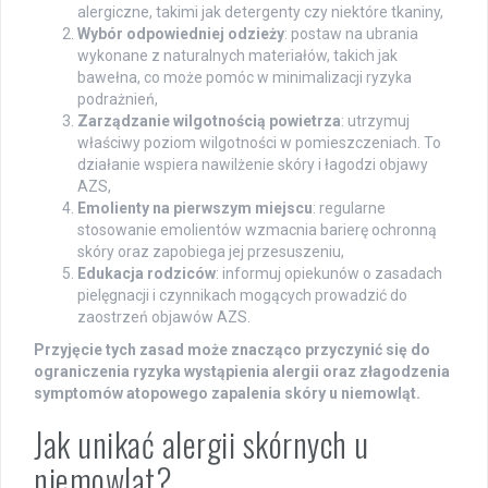
alergiczne, takimi jak detergenty czy niektóre tkaniny,
Wybór odpowiedniej odzieży
: postaw na ubrania
wykonane z naturalnych materiałów, takich jak
bawełna, co może pomóc w minimalizacji ryzyka
podrażnień,
Zarządzanie wilgotnością powietrza
: utrzymuj
właściwy poziom wilgotności w pomieszczeniach. To
działanie wspiera nawilżenie skóry i łagodzi objawy
AZS,
Emolienty na pierwszym miejscu
: regularne
stosowanie emolientów wzmacnia barierę ochronną
skóry oraz zapobiega jej przesuszeniu,
Edukacja rodziców
: informuj opiekunów o zasadach
pielęgnacji i czynnikach mogących prowadzić do
zaostrzeń objawów AZS.
Przyjęcie tych zasad może znacząco przyczynić się do
ograniczenia ryzyka wystąpienia alergii oraz złagodzenia
symptomów atopowego zapalenia skóry u niemowląt.
Jak unikać alergii skórnych u
niemowląt?