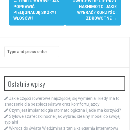
←
TRIKI URODOWE: JAK
OWOCE W DIECIE PRZY
navigation
POPRAWIĆ
HASHIMOTO: JAKIE
PIELĘGNACJĘ SKÓRY I
WYBRAĆ? KORZYŚCI
WŁOSÓW?
ZDROWOTNE
→
Search
for:
Ostatnie wpisy
Jakie części rowerowe najczęściej się wymienia i kiedy ma to
znaczenie dla bezpieczeństwa oraz komfortu jazdy
Czym jest implantologia stomatologiczna i jakie ma korzyści?
Stylowe szafeczki nocne: jak wybrać idealny model do swojej
sypialni
Wkrocz do świata Wiedźmina z tanią księgarnią internetową