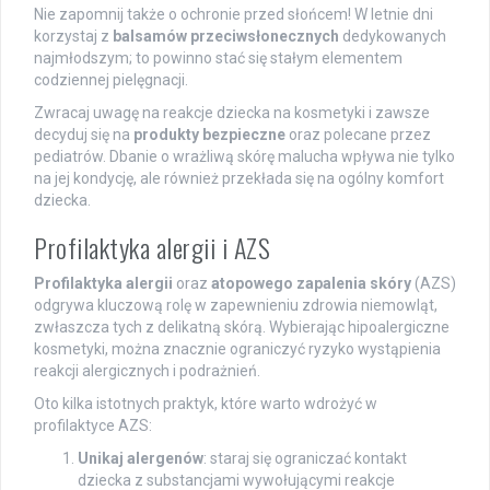
Nie zapomnij także o ochronie przed słońcem! W letnie dni
korzystaj z
balsamów przeciwsłonecznych
dedykowanych
najmłodszym; to powinno stać się stałym elementem
codziennej pielęgnacji.
Zwracaj uwagę na reakcje dziecka na kosmetyki i zawsze
decyduj się na
produkty bezpieczne
oraz polecane przez
pediatrów. Dbanie o wrażliwą skórę malucha wpływa nie tylko
na jej kondycję, ale również przekłada się na ogólny komfort
dziecka.
Profilaktyka alergii i AZS
Profilaktyka alergii
oraz
atopowego zapalenia skóry
(AZS)
odgrywa kluczową rolę w zapewnieniu zdrowia niemowląt,
zwłaszcza tych z delikatną skórą. Wybierając hipoalergiczne
kosmetyki, można znacznie ograniczyć ryzyko wystąpienia
reakcji alergicznych i podrażnień.
Oto kilka istotnych praktyk, które warto wdrożyć w
profilaktyce AZS:
Unikaj alergenów
: staraj się ograniczać kontakt
dziecka z substancjami wywołującymi reakcje