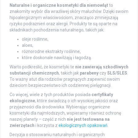
Naturalne i organiczne kosmetyki dla niemowląt
to
znakomity wybór dla wrażliwej skóry maluchów. Dzięki swoim
hipoalergicznym właściwościom, znacząco zmniejszają
ryzyko podrażnień oraz alergii. Produkty te są oparte na
składnikach pochodzenia naturalnego, takich jak:
oleje roślinne,
aloes,
różnorodne ekstrakty roślinne,
które doskonale nawilżają i łagodzą.
Warto podkreślić, że kosmetyki te
nie zawierają szkodliwych
substancji chemicznych
, takich jak
parabeny
czy
SLS/SLES
.
To ważny atut dla rodziców pragnących zapewnić swoim
dzieciom bezpieczeństwo ich codziennej pielęgnacji.
Co więcej, wiele z tych produktów posiada
certyfikaty
ekologiczne
, które świadczą o ich wysokiej jakości oraz
przyjazności dla środowiska. Wybierając organiczne
kosmetyki dla najmłodszych, wspieramy również ochronę
naszej planety – część z nich
nie jest testowana na
zwierzętach
i korzysta z
ekologicznych opakowań
.
Decyzja o stosowaniu naturalnych i organicznych