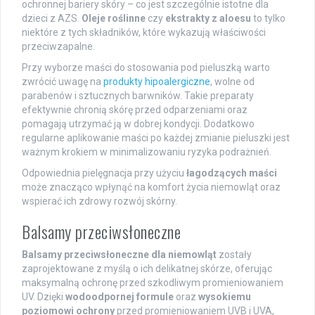
ochronnej bariery skóry – co jest szczególnie istotne dla
dzieci z AZS.
Oleje roślinne
czy
ekstrakty z aloesu
to tylko
niektóre z tych składników, które wykazują właściwości
przeciwzapalne.
Przy wyborze maści do stosowania pod pieluszką warto
zwrócić uwagę na
produkty hipoalergiczne
, wolne od
parabenów i sztucznych barwników. Takie preparaty
efektywnie chronią skórę przed odparzeniami oraz
pomagają utrzymać ją w dobrej kondycji. Dodatkowo
regularne aplikowanie maści po każdej zmianie pieluszki jest
ważnym krokiem w minimalizowaniu ryzyka podrażnień.
Odpowiednia pielęgnacja przy użyciu
łagodzących maści
może znacząco wpłynąć na komfort życia niemowląt oraz
wspierać ich zdrowy rozwój skórny.
Balsamy przeciwsłoneczne
Balsamy przeciwsłoneczne dla niemowląt
zostały
zaprojektowane z myślą o ich delikatnej skórze, oferując
maksymalną ochronę przed szkodliwym promieniowaniem
UV. Dzięki
wodoodpornej formule
oraz
wysokiemu
poziomowi ochrony
przed promieniowaniem UVB i UVA,