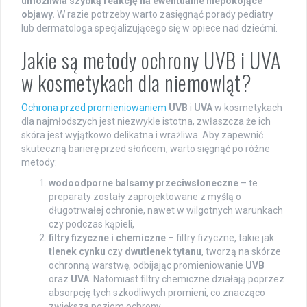
umożliwia szybką reakcję na ewentualne niepokojące
objawy.
W razie potrzeby warto zasięgnąć porady pediatry
lub dermatologa specjalizującego się w opiece nad dziećmi.
Jakie są metody ochrony UVB i UVA
w kosmetykach dla niemowląt?
Ochrona przed promieniowaniem
UVB
i
UVA
w kosmetykach
dla najmłodszych jest niezwykle istotna, zwłaszcza że ich
skóra jest wyjątkowo delikatna i wrażliwa. Aby zapewnić
skuteczną barierę przed słońcem, warto sięgnąć po różne
metody:
wodoodporne balsamy przeciwsłoneczne
– te
preparaty zostały zaprojektowane z myślą o
długotrwałej ochronie, nawet w wilgotnych warunkach
czy podczas kąpieli,
filtry fizyczne i chemiczne
– filtry fizyczne, takie jak
tlenek cynku
czy
dwutlenek tytanu
, tworzą na skórze
ochronną warstwę, odbijając promieniowanie
UVB
oraz
UVA
. Natomiast filtry chemiczne działają poprzez
absorpcję tych szkodliwych promieni, co znacząco
zwiększa poziom ochrony,