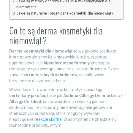
Jakie są metody ochrony UVB i UVA w kosmetykach dla
niemowląt?
Jakie są naturalne i organiczne kosmetyki dla niemowląt?
Co to są derma kosmetyki dla
niemowląt?
Derma kosmetyki dla niemowląt
to wyjątkowe produkty,
które powstały z myślą o niezwykle wrażliwej skórze
najmłodszych. Ich
hipoalergiczne formuły
znacząco
redukują ryzyko wystąpienia alergii oraz podrażnień. Dzięki
zawartości
naturalnych składników
, są całkowicie
bezpieczne dla zdrowia dzieci.
Wszystkie oferowane derma kosmetyki posiadają
certyfikaty jakości
, takie jak
Asthma-Allergy Denmark
oraz
Allergy Certified
, co potwierdza ich wysoką jakość i
skuteczność. Te preparaty nie zawierają alergenów ani
chemicznych substancji, które mogłyby wywołać
niepożądane
reakcje skórne
. W asortymencie znajdziemy
różnorodne produkty, w tym: