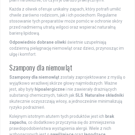
plam na bieliźnie, co czyni je bardzo praktycznymi.
Każda z oliwek oferuje unikalny zapach, który potrafi umilić
chwile zarówno rodzicom, jak i ich pociechom. Regularne
stosowanie tych preparatów może pomóc w ochronie skóry
przed nadmierną utratą wilgoci oraz wspierać naturalną
barierę lipidową.
Odpowiednio dobrane oliwki
świetnie uzupełniają
codzienną pielęgnację niemowląt oraz dzieci, przynosząc im
ulgę i komfort.
Szampony dla niemowląt
Szampony dla niemowląt
zostały zaprojektowane z myślą o
wyjątkowo wrażliwej skórze głowy najmłodszych. Ważne
jest, aby były
hipoalergiczne
i nie zawierały drażniących
substancji chemicznych, takich jak
SLS
.
Naturalne składniki
skutecznie oczyszczają włosy, a jednocześnie minimalizują
ryzyko podrażnień.
Kolejnym istotnym atutem tych produktów jest ich
brak
zapachu
, co dodatkowo przyczynia się do zmniejszenia
prawdopodobieństwa wystąpienia alergii. Wiele z nich
wzbogaconych jest o
nawilżające
oraz
łagodzące