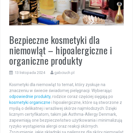
Bezpieczne kosmetyki dla
niemowląt – hipoalergiczne i
organiczne produkty
13 listopada 2024
gabciuch.pl
Kosmetyki dla niemowląt to temat, który zyskuje na
znaczeniu w świecie świadomej pielęgnacji. Wybierając
odpowiednie produkty
, rodzice coraz częściej sięgają po
kosmetyki organiczne
i hipoalergiczne, które są stworzone z
myślą o delikatnej i wrażliwej skórze najmłodszych. Dzięki
licznym certyfikatom, takim jak Asthma-Allergy Denmark,
zapewniają one bezpieczeństwo użytkowania i minimalizują
ryzyko wystąpienia alergii oraz reakcji skórnych.
Zrozumienie, jakie składniki są najlepsze dla skóry niemowląt