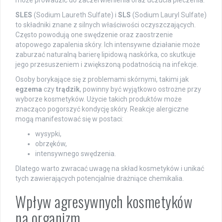
może prowadzić do zaczerwienienia oraz uczucia pieczenia.
SLES
(Sodium Laureth Sulfate) i
SLS
(Sodium Lauryl Sulfate)
to składniki znane z silnych właściwości oczyszczających.
Często powodują one swędzenie oraz zaostrzenie
atopowego zapalenia skóry. Ich intensywne działanie może
zaburzać naturalną barierę lipidową naskórka, co skutkuje
jego przesuszeniem i zwiększoną podatnością na infekcje.
Osoby borykające się z problemami skórnymi, takimi jak
egzema
czy
trądzik
, powinny być wyjątkowo ostrożne przy
wyborze kosmetyków. Użycie takich produktów może
znacząco pogorszyć kondycję skóry. Reakcje alergiczne
mogą manifestować się w postaci:
wysypki,
obrzęków,
intensywnego swędzenia.
Dlatego warto zwracać uwagę na skład kosmetyków i unikać
tych zawierających potencjalnie drażniące chemikalia.
Wpływ agresywnych kosmetyków
na organizm