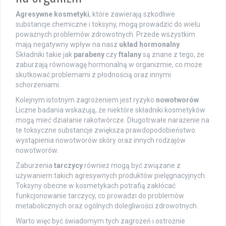
Agresywne kosmetyki
, które zawierają szkodliwe
substancje chemiczne i toksyny, mogą prowadzić do wielu
poważnych problemów zdrowotnych. Przede wszystkim
mają negatywny wpływ na nasz
układ hormonalny
.
Składniki takie jak
parabeny
czy
ftalany
są znane z tego, że
zaburzają równowagę hormonalną w organizmie, co może
skutkować problemami z płodnością oraz innymi
schorzeniami.
Kolejnym istotnym zagrożeniem jest ryzyko
nowotworów
.
Liczne badania wskazują, że niektóre składniki kosmetyków
mogą mieć działanie rakotwórcze. Długotrwałe narażenie na
te toksyczne substancje zwiększa prawdopodobieństwo
wystąpienia nowotworów skóry oraz innych rodzajów
nowotworów.
Zaburzenia
tarczycy
również mogą być związane z
używaniem takich agresywnych produktów pielęgnacyjnych.
Toksyny obecne w kosmetykach potrafią zakłócać
funkcjonowanie tarczycy, co prowadzi do problemów
metabolicznych oraz ogólnych dolegliwości zdrowotnych.
Warto więc być świadomym tych zagrożeń i ostrożnie