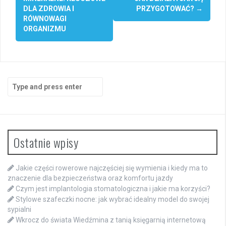
navigation
DLA ZDROWIA I
PRZYGOTOWAĆ?
→
RÓWNOWAGI
ORGANIZMU
Search
for:
Ostatnie wpisy
Jakie części rowerowe najczęściej się wymienia i kiedy ma to
znaczenie dla bezpieczeństwa oraz komfortu jazdy
Czym jest implantologia stomatologiczna i jakie ma korzyści?
Stylowe szafeczki nocne: jak wybrać idealny model do swojej
sypialni
Wkrocz do świata Wiedźmina z tanią księgarnią internetową