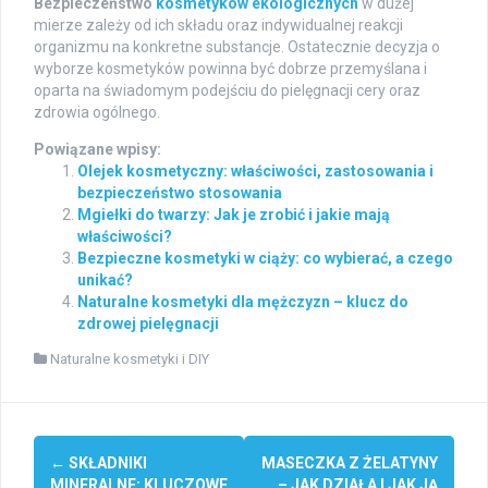
Bezpieczeństwo
kosmetyków ekologicznych
w dużej
mierze zależy od ich składu oraz indywidualnej reakcji
organizmu na konkretne substancje. Ostatecznie decyzja o
wyborze kosmetyków powinna być dobrze przemyślana i
oparta na świadomym podejściu do pielęgnacji cery oraz
zdrowia ogólnego.
Powiązane wpisy:
Olejek kosmetyczny: właściwości, zastosowania i
bezpieczeństwo stosowania
Mgiełki do twarzy: Jak je zrobić i jakie mają
właściwości?
Bezpieczne kosmetyki w ciąży: co wybierać, a czego
unikać?
Naturalne kosmetyki dla mężczyzn – klucz do
zdrowej pielęgnacji
Naturalne kosmetyki i DIY
Post
←
SKŁADNIKI
MASECZKA Z ŻELATYNY
MINERALNE: KLUCZOWE
– JAK DZIAŁA I JAK JĄ