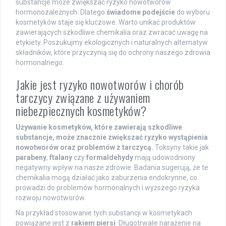
substancje może zwiększać ryzyko nowotworów
hormonozależnych. Dlatego
świadome podejście
do wyboru
kosmetyków staje się kluczowe. Warto unikać produktów
zawierających szkodliwe chemikalia oraz zwracać uwagę na
etykiety. Poszukujmy ekologicznych i naturalnych alternatyw
składników, które przyczynią się do ochrony naszego zdrowia
hormonalnego.
Jakie jest ryzyko nowotworów i chorób
tarczycy związane z używaniem
niebezpiecznych kosmetyków?
Używanie kosmetyków, które zawierają szkodliwe
substancje, może znacznie zwiększać ryzyko wystąpienia
nowotworów oraz problemów z tarczycą.
Toksyny takie jak
parabeny
,
ftalany
czy
formaldehydy
mają udowodniony
negatywny wpływ na nasze zdrowie. Badania sugerują, że te
chemikalia mogą działać jako zaburzenia endokrynne, co
prowadzi do problemów hormonalnych i wyższego ryzyka
rozwoju nowotworów.
Na przykład stosowanie tych substancji w kosmetykach
powiązane jest z
rakiem piersi
. Długotrwałe narażenie na