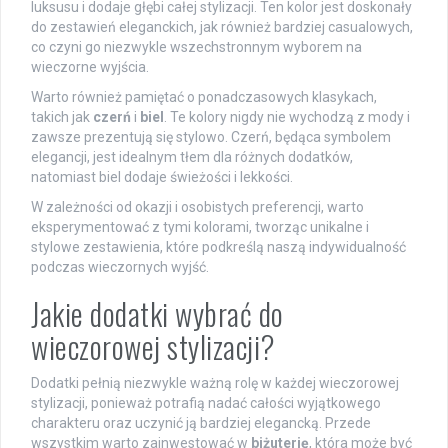
luksusu i dodaje głębi całej stylizacji. Ten kolor jest doskonały
do zestawień eleganckich, jak również bardziej casualowych,
co czyni go niezwykle wszechstronnym wyborem na
wieczorne wyjścia.
Warto również pamiętać o ponadczasowych klasykach,
takich jak
czerń
i
biel
. Te kolory nigdy nie wychodzą z mody i
zawsze prezentują się stylowo. Czerń, będąca symbolem
elegancji, jest idealnym tłem dla różnych dodatków,
natomiast biel dodaje świeżości i lekkości.
W zależności od okazji i osobistych preferencji, warto
eksperymentować z tymi kolorami, tworząc unikalne i
stylowe zestawienia, które podkreślą naszą indywidualność
podczas wieczornych wyjść.
Jakie dodatki wybrać do
wieczorowej stylizacji?
Dodatki pełnią niezwykle ważną rolę w każdej wieczorowej
stylizacji, ponieważ potrafią nadać całości wyjątkowego
charakteru oraz uczynić ją bardziej elegancką. Przede
wszystkim warto zainwestować w
biżuterię
, która może być