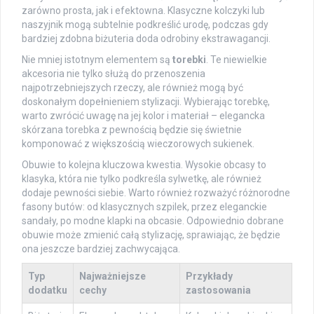
zarówno prosta, jak i efektowna. Klasyczne kolczyki lub
naszyjnik mogą subtelnie podkreślić urodę, podczas gdy
bardziej zdobna biżuteria doda odrobiny ekstrawagancji.
Nie mniej istotnym elementem są
torebki
. Te niewielkie
akcesoria nie tylko służą do przenoszenia
najpotrzebniejszych rzeczy, ale również mogą być
doskonałym dopełnieniem stylizacji. Wybierając torebkę,
warto zwrócić uwagę na jej kolor i materiał – elegancka
skórzana torebka z pewnością będzie się świetnie
komponować z większością wieczorowych sukienek.
Obuwie to kolejna kluczowa kwestia. Wysokie obcasy to
klasyka, która nie tylko podkreśla sylwetkę, ale również
dodaje pewności siebie. Warto również rozważyć różnorodne
fasony butów: od klasycznych szpilek, przez eleganckie
sandały, po modne klapki na obcasie. Odpowiednio dobrane
obuwie może zmienić całą stylizację, sprawiając, że będzie
ona jeszcze bardziej zachwycająca.
Typ
Najważniejsze
Przykłady
dodatku
cechy
zastosowania