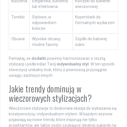
Biżuteria
Elegancka, subtelna
Kolczyki do sukienki
lub efektowna
wieczorowej
Torebki
Stylowe, w
Kopertówki do
odpowiednim
formalnych wydarzeń
kolorze
Obuwie
Wysokie obcasy,
Szpilki do balowej
modne fasony
sukni
Pamiętaj, że
dodatki
powinny harmonizować z resztą
stylizacji i podkreślać Twój
indywidualny styl
. W ten sposób
stworzysz unikalny look, który z pewnością przyciągnie
uwagę i zachwyci innych.
Jakie trendy dominują w
wieczorowych stylizacjach?
Wieczorowe stylizacje to doskonała okazja do wykazania się
kreatywnością i indywidualnym stylem. W każdym sezonie
pojawiają się nowe trendy, które inspirują nie tylko
projektantów, ale także osoby szukające idealnej sukienki na