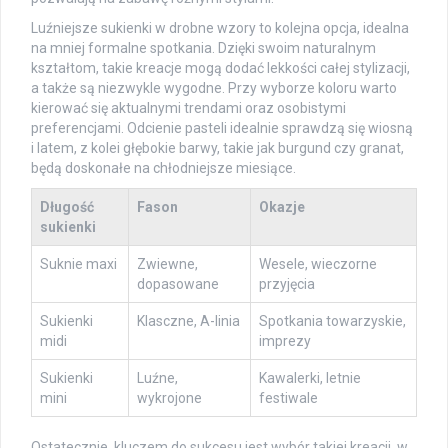
Luźniejsze sukienki w drobne wzory to kolejna opcja, idealna
na mniej formalne spotkania. Dzięki swoim naturalnym
kształtom, takie kreacje mogą dodać lekkości całej stylizacji,
a także są niezwykle wygodne. Przy wyborze koloru warto
kierować się aktualnymi trendami oraz osobistymi
preferencjami. Odcienie pasteli idealnie sprawdzą się wiosną
i latem, z kolei głębokie barwy, takie jak burgund czy granat,
będą doskonałe na chłodniejsze miesiące.
Długość
Fason
Okazje
sukienki
Suknie maxi
Zwiewne,
Wesele, wieczorne
dopasowane
przyjęcia
Sukienki
Klasczne, A-linia
Spotkania towarzyskie,
midi
imprezy
Sukienki
Luźne,
Kawalerki, letnie
mini
wykrojone
festiwale
Ostatecznie, kluczem do sukcesu jest wybór takiej kreacji, w