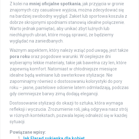
Z kolei na
mniej oficjalne spotkania
, jak przyjęcia w gronie
znajomych czy casualowe wyjścia, można zdecydować się
na bardziej swobodny wygląd. Żakiet lub sportowa koszula z
dobrze skrojonymi spodniami stanowią idealne połączenie.
Warto jednak pamiętać, aby unikać zbyt luźnych lub
niechlujnych ubrań, które mogą sprawić, że będziemy
wyglądać na zaniedbanych.
Ważnym aspektem, który należy wziąć pod uwagę, jest także
pora roku
oraz pogodowe warunki. W cieplejsze dni
wybierajmy lekkie materiały, takie jak bawełna czy len, które
zapewnią komfort. Natomiast w chłodniejsze miesiące
idealne będą wełniane lub sweterkowe stylizacje. Nie
zapominajmy również o dostosowaniu kolorystyki do pory
roku – jasne, pastelowe odcienie latem odmładzają, podczas
gdy ciemniejsze barwy zimą dodają elegancji.
Dostosowanie stylizacji do okazji to sztuka, która wymaga
refleksji i wyczucia. Zrozumienie roli, jaką odgrywa nasz strój
w różnych kontekstach, pozwala lepiej odnaleźć się w każdej
sytuacji.
Powiązane wpisy:
Jak Flared sukienka dla kobiet