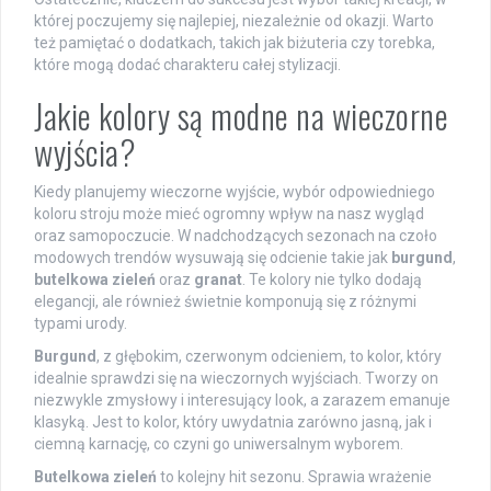
której poczujemy się najlepiej, niezależnie od okazji. Warto
też pamiętać o dodatkach, takich jak biżuteria czy torebka,
które mogą dodać charakteru całej stylizacji.
Jakie kolory są modne na wieczorne
wyjścia?
Kiedy planujemy wieczorne wyjście, wybór odpowiedniego
koloru stroju może mieć ogromny wpływ na nasz wygląd
oraz samopoczucie. W nadchodzących sezonach na czoło
modowych trendów wysuwają się odcienie takie jak
burgund
,
butelkowa zieleń
oraz
granat
. Te kolory nie tylko dodają
elegancji, ale również świetnie komponują się z różnymi
typami urody.
Burgund
, z głębokim, czerwonym odcieniem, to kolor, który
idealnie sprawdzi się na wieczornych wyjściach. Tworzy on
niezwykle zmysłowy i interesujący look, a zarazem emanuje
klasyką. Jest to kolor, który uwydatnia zarówno jasną, jak i
ciemną karnację, co czyni go uniwersalnym wyborem.
Butelkowa zieleń
to kolejny hit sezonu. Sprawia wrażenie