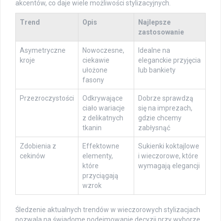
akcentów, co daje wiele możliwości stylizacyjnych.
Trend
Opis
Najlepsze
zastosowanie
Asymetryczne
Nowoczesne,
Idealne na
kroje
ciekawie
eleganckie przyjęcia
ułożone
lub bankiety
fasony
Przezroczystości
Odkrywające
Dobrze sprawdzą
ciało wariacje
się na imprezach,
z delikatnych
gdzie chcemy
tkanin
zabłysnąć
Zdobienia z
Effektowne
Sukienki koktajlowe
cekinów
elementy,
i wieczorowe, które
które
wymagają elegancji
przyciągają
wzrok
Śledzenie aktualnych trendów w wieczorowych stylizacjach
pozwala na świadome podejmowanie decyzji przy wyborze