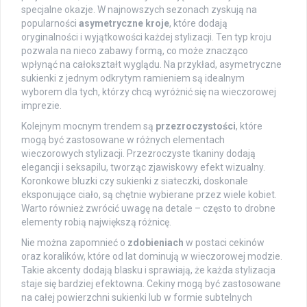
specjalne okazje. W najnowszych sezonach zyskują na
popularności
asymetryczne kroje
, które dodają
oryginalności i wyjątkowości każdej stylizacji. Ten typ kroju
pozwala na nieco zabawy formą, co może znacząco
wpłynąć na całokształt wyglądu. Na przykład, asymetryczne
sukienki z jednym odkrytym ramieniem są idealnym
wyborem dla tych, którzy chcą wyróżnić się na wieczorowej
imprezie.
Kolejnym mocnym trendem są
przezroczystości
, które
mogą być zastosowane w różnych elementach
wieczorowych stylizacji. Przezroczyste tkaniny dodają
elegancji i seksapilu, tworząc zjawiskowy efekt wizualny.
Koronkowe bluzki czy sukienki z siateczki, doskonale
eksponujące ciało, są chętnie wybierane przez wiele kobiet.
Warto również zwrócić uwagę na detale – często to drobne
elementy robią największą różnicę.
Nie można zapomnieć o
zdobieniach
w postaci cekinów
oraz koralików, które od lat dominują w wieczorowej modzie.
Takie akcenty dodają blasku i sprawiają, że każda stylizacja
staje się bardziej efektowna. Cekiny mogą być zastosowane
na całej powierzchni sukienki lub w formie subtelnych