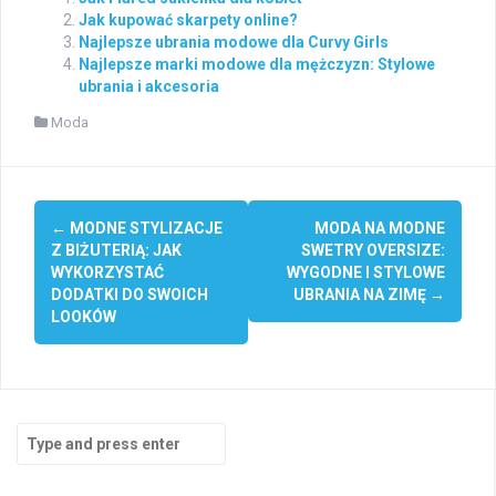
Jak kupować skarpety online?
Najlepsze ubrania modowe dla Curvy Girls
Najlepsze marki modowe dla mężczyzn: Stylowe
ubrania i akcesoria
Moda
Post
←
MODNE STYLIZACJE
MODA NA MODNE
navigation
Z BIŻUTERIĄ: JAK
SWETRY OVERSIZE:
WYKORZYSTAĆ
WYGODNE I STYLOWE
DODATKI DO SWOICH
UBRANIA NA ZIMĘ
→
LOOKÓW
Search
for: