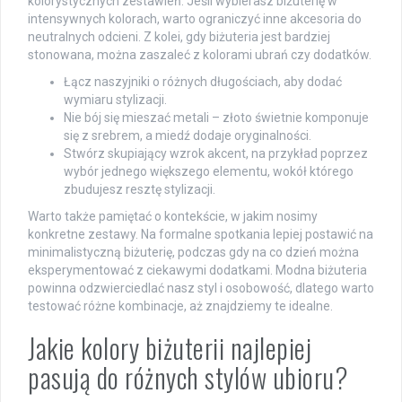
kolorystycznych zestawień. Jeśli wybierasz biżuterię w
intensywnych kolorach, warto ograniczyć inne akcesoria do
neutralnych odcieni. Z kolei, gdy biżuteria jest bardziej
stonowana, można zaszaleć z kolorami ubrań czy dodatków.
Łącz naszyjniki o różnych długościach, aby dodać
wymiaru stylizacji.
Nie bój się mieszać metali – złoto świetnie komponuje
się z srebrem, a miedź dodaje oryginalności.
Stwórz skupiający wzrok akcent, na przykład poprzez
wybór jednego większego elementu, wokół którego
zbudujesz resztę stylizacji.
Warto także pamiętać o kontekście, w jakim nosimy
konkretne zestawy. Na formalne spotkania lepiej postawić na
minimalistyczną biżuterię, podczas gdy na co dzień można
eksperymentować z ciekawymi dodatkami. Modna biżuteria
powinna odzwierciedlać nasz styl i osobowość, dlatego warto
testować różne kombinacje, aż znajdziemy te idealne.
Jakie kolory biżuterii najlepiej
pasują do różnych stylów ubioru?