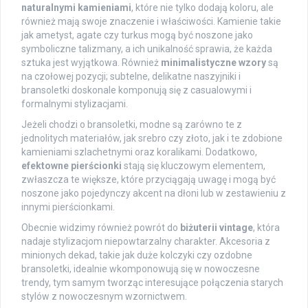
naturalnymi kamieniami
, które nie tylko dodają koloru, ale
również mają swoje znaczenie i właściwości. Kamienie takie
jak ametyst, agate czy turkus mogą być noszone jako
symboliczne talizmany, a ich unikalność sprawia, że każda
sztuka jest wyjątkowa. Również
minimalistyczne wzory
są
na czołowej pozycji; subtelne, delikatne naszyjniki i
bransoletki doskonale komponują się z casualowymi i
formalnymi stylizacjami.
Jeżeli chodzi o bransoletki, modne są zarówno te z
jednolitych materiałów, jak srebro czy złoto, jak i te zdobione
kamieniami szlachetnymi oraz koralikami. Dodatkowo,
efektowne pierścionki
stają się kluczowym elementem,
zwłaszcza te większe, które przyciągają uwagę i mogą być
noszone jako pojedynczy akcent na dłoni lub w zestawieniu z
innymi pierścionkami.
Obecnie widzimy również powrót do
biżuterii vintage
, która
nadaje stylizacjom niepowtarzalny charakter. Akcesoria z
minionych dekad, takie jak duże kolczyki czy ozdobne
bransoletki, idealnie wkomponowują się w nowoczesne
trendy, tym samym tworząc interesujące połączenia starych
stylów z nowoczesnym wzornictwem.