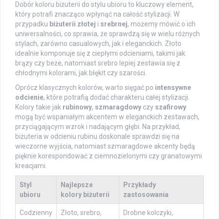
Dobór koloru biżuterii do stylu ubioru to kluczowy element,
który potrafi znacząco wpłynąć na całość stylizacji. W
przypadku
biżuterii złotej
i
srebrnej
, możemy mówić o ich
uniwersalności, co sprawia, że sprawdzą się w wielu różnych
stylach, zarówno casualowych, jak i eleganckich. Złoto
idealnie komponuje się z ciepłymi odcieniami, takimi jak
brązy czy beże, natomiast srebro lepiej zestawia się z
chłodnymi kolorami, jak błękit czy szarości.
Oprócz klasycznych kolorów, warto sięgać po
intensywne
odcienie
, które potrafią dodać charakteru całej stylizacji.
Kolory takie jak
rubinowy
,
szmaragdowy
czy
szafirowy
mogą być wspaniałym akcentem w eleganckich zestawach,
przyciągającym wzrok i nadającym głębi. Na przykład,
biżuteria w odcieniu rubinu doskonale sprawdzi się na
wieczorne wyjścia, natomiast szmaragdowe akcenty będą
pięknie korespondować z ciemnozielonymi czy granatowymi
kreacjami.
Styl
Najlepsze
Przykłady
ubioru
kolory biżuterii
zastosowania
Codzienny
Złoto, srebro,
Drobne kolczyki,