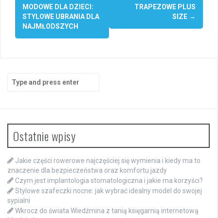
navigation
MODOWE DLA DZIECI:
TRAPEZOWE PLUS
STYLOWE UBRANIA DLA
SIZE
→
NAJMŁODSZYCH
Search
for:
Ostatnie wpisy
Jakie części rowerowe najczęściej się wymienia i kiedy ma to
znaczenie dla bezpieczeństwa oraz komfortu jazdy
Czym jest implantologia stomatologiczna i jakie ma korzyści?
Stylowe szafeczki nocne: jak wybrać idealny model do swojej
sypialni
Wkrocz do świata Wiedźmina z tanią księgarnią internetową