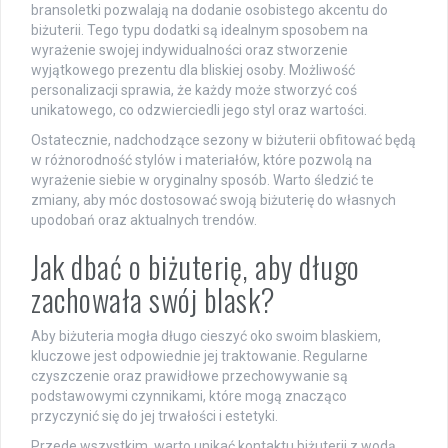
bransoletki pozwalają na dodanie osobistego akcentu do
biżuterii. Tego typu dodatki są idealnym sposobem na
wyrażenie swojej indywidualności oraz stworzenie
wyjątkowego prezentu dla bliskiej osoby. Możliwość
personalizacji sprawia, że każdy może stworzyć coś
unikatowego, co odzwierciedli jego styl oraz wartości.
Ostatecznie, nadchodzące sezony w biżuterii obfitować będą
w różnorodność stylów i materiałów, które pozwolą na
wyrażenie siebie w oryginalny sposób. Warto śledzić te
zmiany, aby móc dostosować swoją biżuterię do własnych
upodobań oraz aktualnych trendów.
Jak dbać o biżuterię, aby długo
zachowała swój blask?
Aby biżuteria mogła długo cieszyć oko swoim blaskiem,
kluczowe jest odpowiednie jej traktowanie. Regularne
czyszczenie oraz prawidłowe przechowywanie są
podstawowymi czynnikami, które mogą znacząco
przyczynić się do jej trwałości i estetyki.
Przede wszystkim, warto unikać kontaktu biżuterii z wodą,