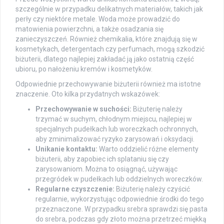
szczególnie w przypadku delikatnych materiałów, takich jak
perły czy niektóre metale. Woda może prowadzić do
matowienia powierzchni, a także osadzania się
zanieczyszczeń. Również chemikalia, które znajdują się w
kosmetykach, detergentach czy perfumach, mogą szkodzić
biżuterii, dlatego najlepiej zakładać ją jako ostatnią część
ubioru, po nałożeniu kremów i kosmetyków.
Odpowiednie przechowywanie biżuterii również ma istotne
znaczenie. Oto kilka przydatnych wskazówek:
Przechowywanie w suchości:
Biżuterię należy
trzymać w suchym, chłodnym miejscu, najlepiej w
specjalnych pudełkach lub woreczkach ochronnych,
aby zminimalizować ryzyko zarysowań i oksydacji.
Unikanie kontaktu:
Warto oddzielić różne elementy
biżuterii, aby zapobiec ich splataniu się czy
zarysowaniom. Można to osiągnąć, używając
przegródek w pudełkach lub oddzielnych woreczków.
Regularne czyszczenie:
Biżuterię należy czyścić
regularnie, wykorzystując odpowiednie środki do tego
przeznaczone. W przypadku srebra sprawdzi się pasta
do srebra, podczas gdy złoto można przetrzeć miękką