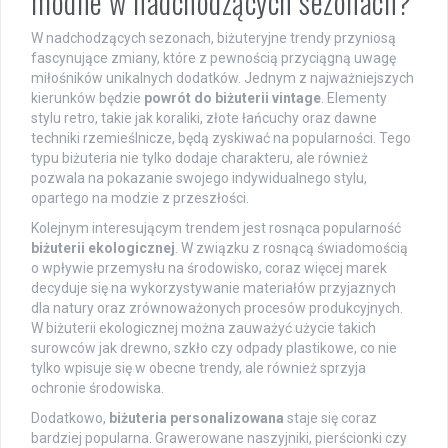
modne w nadchodzących sezonach?
W nadchodzących sezonach, biżuteryjne trendy przyniosą
fascynujące zmiany, które z pewnością przyciągną uwagę
miłośników unikalnych dodatków. Jednym z najważniejszych
kierunków będzie
powrót do biżuterii vintage
. Elementy
stylu retro, takie jak koraliki, złote łańcuchy oraz dawne
techniki rzemieślnicze, będą zyskiwać na popularności. Tego
typu biżuteria nie tylko dodaje charakteru, ale również
pozwala na pokazanie swojego indywidualnego stylu,
opartego na modzie z przeszłości.
Kolejnym interesującym trendem jest rosnąca popularność
biżuterii ekologicznej
. W związku z rosnącą świadomością
o wpływie przemysłu na środowisko, coraz więcej marek
decyduje się na wykorzystywanie materiałów przyjaznych
dla natury oraz zrównoważonych procesów produkcyjnych.
W biżuterii ekologicznej można zauważyć użycie takich
surowców jak drewno, szkło czy odpady plastikowe, co nie
tylko wpisuje się w obecne trendy, ale również sprzyja
ochronie środowiska.
Dodatkowo,
biżuteria personalizowana
staje się coraz
bardziej popularna. Grawerowane naszyjniki, pierścionki czy