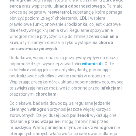
Winogrona
odgrywają istotną rolę w utrzymaniu
zdrowego
serca
oraz wspieraniu
układu odpornościowego
. Te małe
owoce są bogate w
resweratrol
, substancję, która pomaga
obniżyć poziom „złego” cholesterolu
LDL
i wspiera
prawidłowe funkcjonowanie
śródbłonka
, co jest kluczowe
dla efektywnego krążenia krwi. Regularne spożywanie
winogron może przyczynić się do zmniejszenia
ciśnienia
krwi
, a tym samym obniża ryzyko wystąpienia
chorób
sercowo-naczyniowych
.
Dodatkowo, winogrona mają pozytywny wpływ na naszą
odporność dzięki wysokiej zawartości
witamin A
i C
. Te
składniki działają jak silne antyoksydanty, pomagając
neutralizować szkodliwe wolne rodniki w organizmie.
Wspierając pracę komórek układu odpornościowego, owoce
te zwiększają nasze możliwości obronne przed
infekcjami
oraz różnymi
chorobami
.
Co ciekawe, badania dowodzą, że regularne jedzenie
ciemnych winogron
przynosi jeszcze więcej korzyści
zdrowotnych. Dzięki dużej ilości
polifenoli
wykazują one
działanie
przeciwzapalne
i mogą chronić nas przed
miażdżycą
. Warto pamiętać o tym, że
sok z winogron
nie
oferuje tych samych właściwości co całe owoce; dlatego