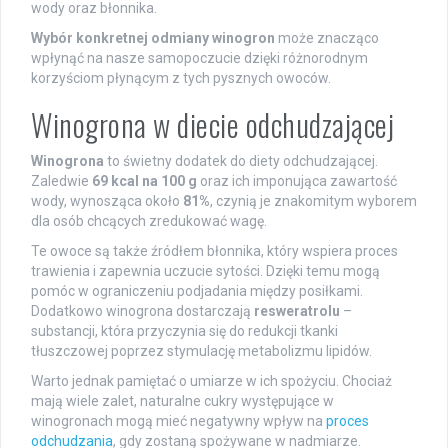
wody oraz błonnika.
Wybór konkretnej odmiany winogron
może znacząco
wpłynąć na nasze samopoczucie dzięki różnorodnym
korzyściom płynącym z tych pysznych owoców.
Winogrona w diecie odchudzającej
Winogrona
to świetny dodatek do diety odchudzającej.
Zaledwie
69 kcal na 100 g
oraz ich imponująca zawartość
wody, wynosząca około
81%
, czynią je znakomitym wyborem
dla osób chcących zredukować wagę.
Te owoce są także źródłem błonnika, który wspiera proces
trawienia i zapewnia uczucie sytości. Dzięki temu mogą
pomóc w ograniczeniu podjadania między posiłkami.
Dodatkowo winogrona dostarczają
resweratrolu
–
substancji, która przyczynia się do redukcji tkanki
tłuszczowej poprzez stymulację metabolizmu lipidów.
Warto jednak pamiętać o umiarze w ich spożyciu. Chociaż
mają wiele zalet, naturalne cukry występujące w
winogronach mogą mieć negatywny wpływ na
proces
odchudzania
, gdy zostaną spożywane w nadmiarze.