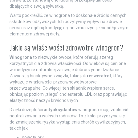
sprawia, że stanowią one idealną przekąskę dla osób
dbających o swoją sylwetkę.
Warto podkreślić, że winogrona to doskonałe źródło cennych
składników odżywczych. Ich pozytywny wpływ na zdrowie
serca oraz ogólną kondycję organizmu czyni je nieodłącznym
elementem zdrowej diety.
Jakie są właściwości zdrowotne winogron?
Winogrona
to niezwykłe owoce, które oferują szereg
korzystnych dla zdrowia właściwości. Od wieków są cenione
w medycynie naturalnej za swoje dobroczynne działanie.
Zawierają bioaktywne związki, takie jak
resweratrol
, który
wykazuje właściwości przeciwnowotworowe i
przeciwzapalne. Co więcej, ten składnik wspiera serce,
obniżając poziom „złego” cholesterolu
LDL
oraz poprawiając
elastyczność naczyń krwionośnych.
Dzięki dużej ilości
antyoksydantów
winogrona mają zdolność
neutralizowania wolnych rodników. To z kolei przyczynia się
do zmniejszenia ryzyka wystąpienia chorób cywilizacyjnych,
takich jak:
nowotwory,