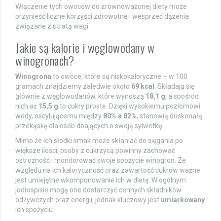
Włączenie tych owoców do zrównoważonej diety może
przynieść liczne korzyści zdrowotne i wesprzeć dążenia
związane z utratą wagi.
Jakie są kalorie i węglowodany w
winogronach?
Winogrona
to owoce, które są niskokaloryczne – w 100
gramach znajdziemy zaledwie około
69 kcal
. Składają się
głównie z węglowodanów, które wynoszą
18,1 g
, a spośród
nich aż
15,5 g
to cukry proste. Dzięki wysokiemu poziomowi
wody, oscylującemu między
80% a 82%
, stanowią doskonałą
przekąskę dla osób dbających o swoją sylwetkę.
Mimo że ich słodki smak może skłaniać do sięgania po
większe ilości, osoby z cukrzycą powinny zachować
ostrożność i monitorować swoje spożycie winogron. Ze
względu na ich kaloryczność oraz zawartość cukrów ważne
jest umiejętne wkomponowanie ich w dietę. W ogólnym
jadłospisie mogą one dostarczyć cennych składników
odżywczych oraz energii, jednak kluczowy jest
umiarkowany
ich spożyciu.