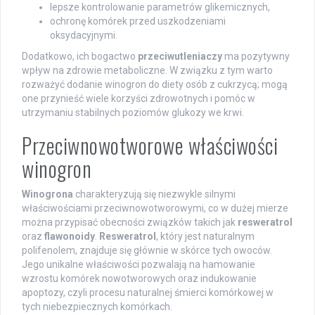
lepsze kontrolowanie parametrów glikemicznych,
ochronę komórek przed uszkodzeniami
oksydacyjnymi.
Dodatkowo, ich bogactwo
przeciwutleniaczy
ma pozytywny
wpływ na zdrowie metaboliczne. W związku z tym warto
rozważyć dodanie winogron do diety osób z cukrzycą; mogą
one przynieść wiele korzyści zdrowotnych i pomóc w
utrzymaniu stabilnych poziomów glukozy we krwi.
Przeciwnowotworowe właściwości
winogron
Winogrona
charakteryzują się niezwykle silnymi
właściwościami przeciwnowotworowymi, co w dużej mierze
można przypisać obecności związków takich jak
resweratrol
oraz
flawonoidy
.
Resweratrol
, który jest naturalnym
polifenolem, znajduje się głównie w skórce tych owoców.
Jego unikalne właściwości pozwalają na hamowanie
wzrostu komórek nowotworowych oraz indukowanie
apoptozy, czyli procesu naturalnej śmierci komórkowej w
tych niebezpiecznych komórkach.