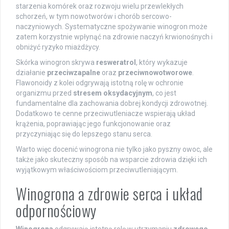
starzenia komórek oraz rozwoju wielu przewlekłych
schorzeń, w tym nowotworów i chorób sercowo-
naczyniowych. Systematyczne spożywanie winogron może
zatem korzystnie wpłynąć na zdrowie naczyń krwionośnych i
obniżyć ryzyko miażdżycy.
Skórka winogron skrywa
resweratrol
, który wykazuje
działanie
przeciwzapalne
oraz
przeciwnowotworowe
.
Flawonoidy z kolei odgrywają istotną rolę w ochronie
organizmu przed
stresem oksydacyjnym
, co jest
fundamentalne dla zachowania dobrej kondycji zdrowotnej.
Dodatkowo te cenne przeciwutleniacze wspierają układ
krążenia, poprawiając jego funkcjonowanie oraz
przyczyniając się do lepszego stanu serca.
Warto więc docenić winogrona nie tylko jako pyszny owoc, ale
także jako skuteczny sposób na wsparcie zdrowia dzięki ich
wyjątkowym właściwościom przeciwutleniającym.
Winogrona a zdrowie serca i układ
odpornościowy