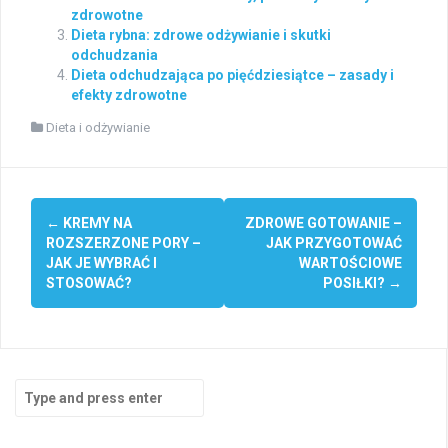
zdrowotne
Dieta rybna: zdrowe odżywianie i skutki
odchudzania
Dieta odchudzająca po pięćdziesiątce – zasady i
efekty zdrowotne
Dieta i odżywianie
Post
←
KREMY NA
ZDROWE GOTOWANIE –
navigation
ROZSZERZONE PORY –
JAK PRZYGOTOWAĆ
JAK JE WYBRAĆ I
WARTOŚCIOWE
STOSOWAĆ?
POSIŁKI?
→
Search
for: