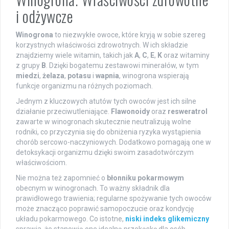
i odżywcze
Winogrona
to niezwykłe owoce, które kryją w sobie szereg
korzystnych właściwości zdrowotnych. W ich składzie
znajdziemy wiele witamin, takich jak
A
,
C
,
E
,
K
oraz witaminy
z grupy
B
. Dzięki bogatemu zestawowi minerałów, w tym
miedzi
,
żelaza
,
potasu
i
wapnia
, winogrona wspierają
funkcje organizmu na różnych poziomach.
Jednym z kluczowych atutów tych owoców jest ich silne
działanie przeciwutleniające.
Flawonoidy
oraz
resweratrol
zawarte w winogronach skutecznie neutralizują wolne
rodniki, co przyczynia się do obniżenia ryzyka wystąpienia
chorób sercowo-naczyniowych. Dodatkowo pomagają one w
detoksykacji organizmu dzięki swoim zasadotwórczym
właściwościom.
Nie można też zapomnieć o
błonniku pokarmowym
obecnym w winogronach. To ważny składnik dla
prawidłowego trawienia; regularne spożywanie tych owoców
może znacząco poprawić samopoczucie oraz kondycję
układu pokarmowego. Co istotne,
niski indeks glikemiczny