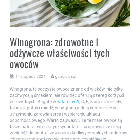
Winogrona: zdrowotne i
odżywcze właściwości tych
owoców
1 listopada 2024
gabciuch.pl
Winogrona, te soczyste owoce znane od wieków, nie tylko
zachwycają smakiem, ale również oferują szereg korzyści
zdrowotnych. Bogate w
witaminy A
, C, E, K oraz minerały,
takie jak potas i miedź, winogrona pełnią istotną rolę w
utrzymaniu zdrowia serca i wspieraniu układu
odpornościowego. Warto zauważyć, że te małe owoce są
także naturalnymi antyoksydantami, co sprawia, że mają
zdolność do neutralizowania szkodliwych wolnych rodników.
Ich regularne spożywanie może przyczynić się do