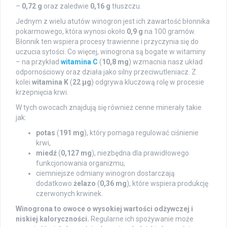
–
0,72 g
oraz zaledwie
0,16 g
tłuszczu.
Jednym z wielu atutów winogron jest ich zawartość błonnika
pokarmowego, która wynosi około
0,9 g
na 100 gramów.
Błonnik ten wspiera procesy trawienne i przyczynia się do
uczucia sytości. Co więcej, winogrona są bogate w witaminy
– na przykład
witamina C
(
10,8 mg
) wzmacnia nasz układ
odpornościowy oraz działa jako silny przeciwutleniacz. Z
kolei
witamina K
(
22 µg
) odgrywa kluczową rolę w procesie
krzepnięcia krwi.
W tych owocach znajdują się również cenne minerały takie
jak:
potas
(
191 mg
), który pomaga regulować ciśnienie
krwi,
miedź
(
0,127 mg
), niezbędna dla prawidłowego
funkcjonowania organizmu,
ciemniejsze odmiany winogron dostarczają
dodatkowo
żelazo
(
0,36 mg
), które wspiera produkcję
czerwonych krwinek.
Winogrona to owoce o wysokiej wartości odżywczej i
niskiej kaloryczności.
Regularne ich spożywanie może