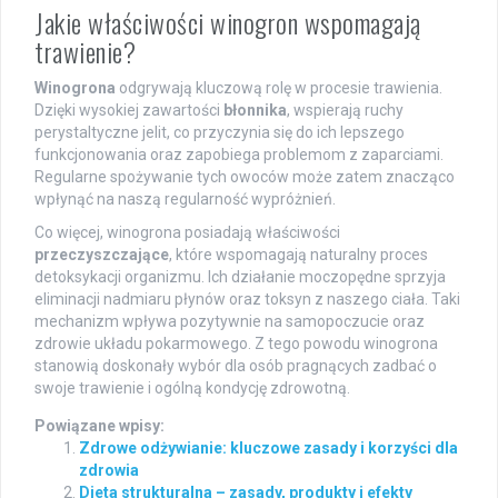
Jakie właściwości winogron wspomagają
trawienie?
Winogrona
odgrywają kluczową rolę w procesie trawienia.
Dzięki wysokiej zawartości
błonnika
, wspierają ruchy
perystaltyczne jelit, co przyczynia się do ich lepszego
funkcjonowania oraz zapobiega problemom z zaparciami.
Regularne spożywanie tych owoców może zatem znacząco
wpłynąć na naszą regularność wypróżnień.
Co więcej, winogrona posiadają właściwości
przeczyszczające
, które wspomagają naturalny proces
detoksykacji organizmu. Ich działanie moczopędne sprzyja
eliminacji nadmiaru płynów oraz toksyn z naszego ciała. Taki
mechanizm wpływa pozytywnie na samopoczucie oraz
zdrowie układu pokarmowego. Z tego powodu winogrona
stanowią doskonały wybór dla osób pragnących zadbać o
swoje trawienie i ogólną kondycję zdrowotną.
Powiązane wpisy:
Zdrowe odżywianie: kluczowe zasady i korzyści dla
zdrowia
Dieta strukturalna – zasady, produkty i efekty