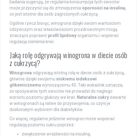
badania sugerują, że regularna konsumpcja tych owoców
może przyczynić się do zmniejszenia
oporności na insulinę
,
co jest istotne dla osób zagrożonych cukrzycą.
Ogólnie rzecz biorąc, winogrona dzięki swoim wartościom
odżywczym oraz właściwościom prozdrowotnym mogą
znacząco poprawić
profil lipidowy
organizmu i wspierać
regulację ciśnienia krwi.
Jaką rolę odgrywają winogrona w diecie osób
z cukrzycą?
Winogrona
odgrywają istotną rolę w diecie osób z cukrzycą,
głównie dzięki swojemu
niskiemu indeksowi
glikemicznemu
wynoszącemu 45. Taki wskaźnik oznacza,
że spożywanie tych owoców nie prowadzi do nagłego
wzrostu poziomu glukozy we krwi.
Naturalne cukry
zawarte
w winogronach są łatwe do przyswojenia, co czyni je
doskonałym wyborem dla diabetyków.
Co więcej, regularne jedzenie winogron może wspierać
regulację poziomu cukru poprzez:
zwiększenie wrażliwości na insulinę,