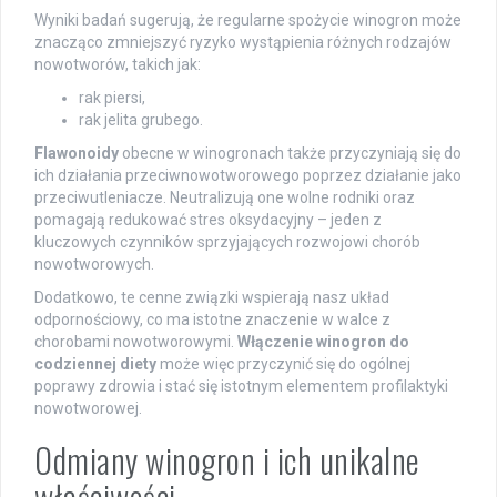
Wyniki badań sugerują, że regularne spożycie winogron może
znacząco zmniejszyć ryzyko wystąpienia różnych rodzajów
nowotworów, takich jak:
rak piersi,
rak jelita grubego.
Flawonoidy
obecne w winogronach także przyczyniają się do
ich działania przeciwnowotworowego poprzez działanie jako
przeciwutleniacze. Neutralizują one wolne rodniki oraz
pomagają redukować stres oksydacyjny – jeden z
kluczowych czynników sprzyjających rozwojowi chorób
nowotworowych.
Dodatkowo, te cenne związki wspierają nasz układ
odpornościowy, co ma istotne znaczenie w walce z
chorobami nowotworowymi.
Włączenie winogron do
codziennej diety
może więc przyczynić się do ogólnej
poprawy zdrowia i stać się istotnym elementem profilaktyki
nowotworowej.
Odmiany winogron i ich unikalne
właściwości