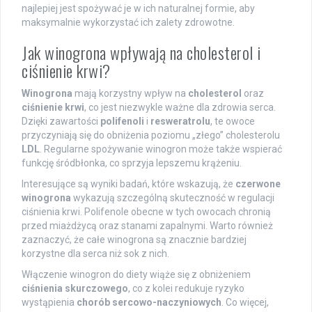
najlepiej jest spożywać je w ich naturalnej formie, aby
maksymalnie wykorzystać ich zalety zdrowotne.
Jak winogrona wpływają na cholesterol i
ciśnienie krwi?
Winogrona
mają korzystny wpływ na
cholesterol
oraz
ciśnienie krwi
, co jest niezwykle ważne dla zdrowia serca.
Dzięki zawartości
polifenoli
i
resweratrolu
, te owoce
przyczyniają się do obniżenia poziomu „złego” cholesterolu
LDL
. Regularne spożywanie winogron może także wspierać
funkcję śródbłonka, co sprzyja lepszemu krążeniu.
Interesujące są wyniki badań, które wskazują, że
czerwone
winogrona
wykazują szczególną skuteczność w regulacji
ciśnienia krwi. Polifenole obecne w tych owocach chronią
przed miażdżycą oraz stanami zapalnymi. Warto również
zaznaczyć, że całe winogrona są znacznie bardziej
korzystne dla serca niż sok z nich.
Włączenie winogron do diety wiąże się z obniżeniem
ciśnienia skurczowego
, co z kolei redukuje ryzyko
wystąpienia
chorób sercowo-naczyniowych
. Co więcej,