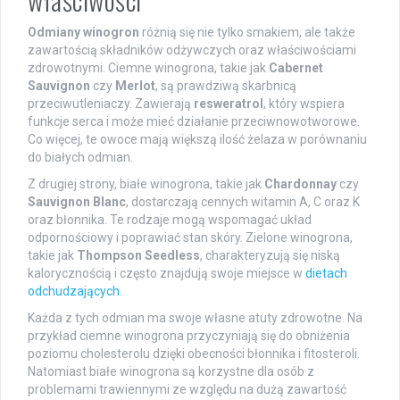
Odmiany winogron
różnią się nie tylko smakiem, ale także
zawartością składników odżywczych oraz właściwościami
zdrowotnymi. Ciemne winogrona, takie jak
Cabernet
Sauvignon
czy
Merlot
, są prawdziwą skarbnicą
przeciwutleniaczy. Zawierają
resweratrol
, który wspiera
funkcje serca i może mieć działanie przeciwnowotworowe.
Co więcej, te owoce mają większą ilość żelaza w porównaniu
do białych odmian.
Z drugiej strony, białe winogrona, takie jak
Chardonnay
czy
Sauvignon Blanc
, dostarczają cennych witamin A, C oraz K
oraz błonnika. Te rodzaje mogą wspomagać układ
odpornościowy i poprawiać stan skóry. Zielone winogrona,
takie jak
Thompson Seedless
, charakteryzują się niską
kalorycznością i często znajdują swoje miejsce w
dietach
odchudzających
.
Każda z tych odmian ma swoje własne atuty zdrowotne. Na
przykład ciemne winogrona przyczyniają się do obniżenia
poziomu cholesterolu dzięki obecności błonnika i fitosteroli.
Natomiast białe winogrona są korzystne dla osób z
problemami trawiennymi ze względu na dużą zawartość