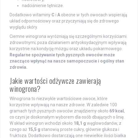
nadciśnienie tętnicze.
Dodatkowo witaminy
C
i
A
obecne w tych owocach wspierają
układ odpornościowy oraz przyczyniają się do zdrowego
wyglądu skóry.
Ciemne winogrona wyróżniają się szczególnymi korzyściami
zdrowotnymi; poza działaniem antyoksydacyjnym wpływają
korzystnie na kondycję mózgu oraz układu pokarmowego.
Regularne spożywanie tych pysznych owoców może
znacząco wpłynąć na nasze samopoczucie i ogólny stan
zdrowia.
Jakie wartości odżywcze zawierają
winogrona?
Winogrona to niezwykle wartościowe owoce, które
korzystnie wpływają na nasze zdrowie. W zaledwie 100
gramach tych pysznych owoców znajdziemy około
69 kcal
,
co czyni je doskonałym wyborem dla osób dbających o linię.
W skład winogron wchodzi około
18,1 g
węglowodanów, z
czego aż
15,5 g
stanowią proste cukry, głównie glukoza i
fruktoza. Dodatkowo dostarczają one niewielkie ilości białka