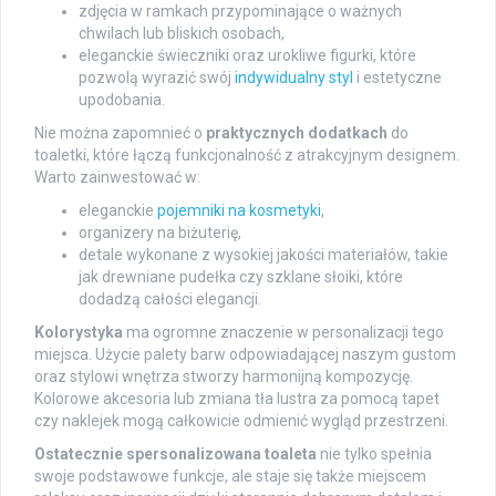
zdjęcia w ramkach przypominające o ważnych
chwilach lub bliskich osobach,
eleganckie świeczniki oraz urokliwe figurki, które
pozwolą wyrazić swój
indywidualny styl
i estetyczne
upodobania.
Nie można zapomnieć o
praktycznych dodatkach
do
toaletki, które łączą funkcjonalność z atrakcyjnym designem.
Warto zainwestować w:
eleganckie
pojemniki na kosmetyki
,
organizery na biżuterię,
detale wykonane z wysokiej jakości materiałów, takie
jak drewniane pudełka czy szklane słoiki, które
dodadzą całości elegancji.
Kolorystyka
ma ogromne znaczenie w personalizacji tego
miejsca. Użycie palety barw odpowiadającej naszym gustom
oraz stylowi wnętrza stworzy harmonijną kompozycję.
Kolorowe akcesoria lub zmiana tła lustra za pomocą tapet
czy naklejek mogą całkowicie odmienić wygląd przestrzeni.
Ostatecznie spersonalizowana toaleta
nie tylko spełnia
swoje podstawowe funkcje, ale staje się także miejscem