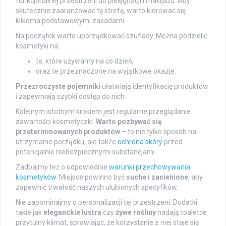
funkcjonalnej przestrzeni do pielęgnacji i makijażu. Aby
skutecznie zaaranżować tę strefę, warto kierować się
kilkoma podstawowymi zasadami.
Na początek warto uporządkować szuflady. Można podzielić
kosmetyki na:
te, które używamy na co dzień,
oraz te przeznaczone na wyjątkowe okazje.
Przezroczyste pojemniki
ułatwiają identyfikację produktów
i zapewniają szybki dostęp do nich.
Kolejnym istotnym krokiem jest regularne przeglądanie
zawartości kosmetyczki.
Warto pozbywać się
przeterminowanych produktów
– to nie tylko sposób na
utrzymanie porządku, ale także
ochrona skóry
przed
potencjalnie niebezpiecznymi substancjami.
Zadbajmy też o odpowiednie
warunki przechowywania
kosmetyków
. Miejsce powinno być
suche i zacienione
, aby
zapewnić trwałość naszych ulubionych specyfików.
Nie zapominajmy o personalizacji tej przestrzeni. Dodatki
takie jak
eleganckie lustra
czy
żywe rośliny
nadają toaletce
przytulny klimat, sprawiając, że korzystanie z niej staje się