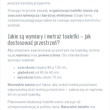
jeszcze bardziej przyjemne.
Stosując te proste zasady,
organizacja toaletki stanie się
znacznie łatwiejsza i bardziej efektywna
. Dzięki temu
codzienna pielęgnacja nabierze nowego wymiaru komfortu i
estetyki.
Jakie są wymiary i metraż toaletki – jak
dostosować przestrzeń?
Aby właściwie zaaranżować przestrzeń na toaletkę, istotne
są jej
wymiary
oraz
powierzchnia
. Oto standardowe
wymiary toaletek:
szerokość
między 80 a 120 cm,
głębokość
od 40 do 60 cm,
wysokość
blatu około 75 cm.
Niezwykle ważne
jest także, aby wokół mebla pozostawić
odpowiednią ilość wolnej przestrzeni — zaleca się co najmniej
60 cm przed toaletką.
Planowanie lokalizacji toaletki warto zacząć od
umiejscowienia jej w pobliżu okna.
Naturalne światło
ma