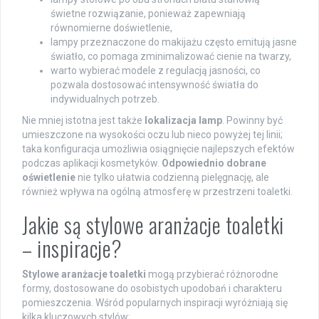
świetne rozwiązanie, ponieważ zapewniają
równomierne doświetlenie,
lampy przeznaczone do makijażu często emitują jasne
światło, co pomaga zminimalizować cienie na twarzy,
warto wybierać modele z regulacją jasności, co
pozwala dostosować intensywność światła do
indywidualnych potrzeb.
Nie mniej istotna jest także
lokalizacja lamp
. Powinny być
umieszczone na wysokości oczu lub nieco powyżej tej linii;
taka konfiguracja umożliwia osiągnięcie najlepszych efektów
podczas aplikacji kosmetyków.
Odpowiednio dobrane
oświetlenie
nie tylko ułatwia codzienną pielęgnację, ale
również wpływa na ogólną atmosferę w przestrzeni toaletki.
Jakie są stylowe aranżacje toaletki
– inspiracje?
Stylowe aranżacje toaletki
mogą przybierać różnorodne
formy, dostosowane do osobistych upodobań i charakteru
pomieszczenia. Wśród popularnych inspiracji wyróżniają się
kilka kluczowych stylów: