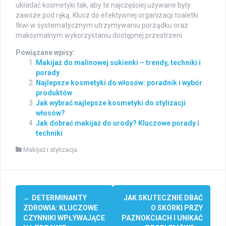
układać kosmetyki tak, aby te najczęściej używane były
zawsze pod ręką. Klucz do efektywnej organizacji toaletki
tkwi w systematycznym utrzymywaniu porządku oraz
maksymalnym wykorzystaniu dostępnej przestrzeni.
Powiązane wpisy:
Makijaż do malinowej sukienki – trendy, techniki i
porady
Najlepsze kosmetyki do włosów: poradnik i wybór
produktów
Jak wybrać najlepsze kosmetyki do stylizacji
włosów?
Jak dobrać makijaż do urody? Kluczowe porady i
techniki
Makijaż i stylizacja
Post
←
DETERMINANTY
JAK SKUTECZNIE DBAĆ
navigation
ZDROWIA: KLUCZOWE
O SKÓRKI PRZY
CZYNNIKI WPŁYWAJĄCE
PAZNOKCIACH I UNIKAĆ