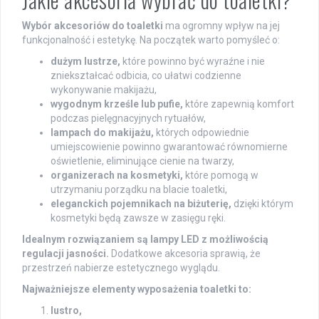
Wybór akcesoriów do toaletki
ma ogromny wpływ na jej
funkcjonalność i estetykę. Na początek warto pomyśleć o:
dużym lustrze,
które powinno być wyraźne i nie
zniekształcać odbicia, co ułatwi codzienne
wykonywanie makijażu,
wygodnym krześle lub pufie,
które zapewnią komfort
podczas pielęgnacyjnych rytuałów,
lampach do makijażu,
których odpowiednie
umiejscowienie powinno gwarantować równomierne
oświetlenie, eliminujące cienie na twarzy,
organizerach na kosmetyki,
które pomogą w
utrzymaniu porządku na blacie toaletki,
eleganckich pojemnikach na biżuterię,
dzięki którym
kosmetyki będą zawsze w zasięgu ręki.
Idealnym rozwiązaniem są lampy LED z możliwością
regulacji jasności.
Dodatkowe akcesoria sprawią, że
przestrzeń nabierze estetycznego wyglądu.
Najważniejsze elementy wyposażenia toaletki to:
lustro,