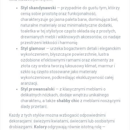
Styl skandynawski
— przypadnie do gustu tym, którzy
cenią sobie prostotę oraz funkcjonalność,
charakteryzuje go jasna paleta barw, dominująca biel,
naturalne materiały oraz minimalistyczne dodatki,
toaletka w tej stylistyce często składa się z prostych,
drewnianych mebli i wiklinowych akcesoriów, co nadaje
przestrzeni lekkości i harmonię.
Styl glamour
— urzeka bogactwem detali i eleganckim
wykończeniem, błyszczące powierzchnie, lustra
ozdobione efektownymi ramami oraz elementy ze
złota czy srebra tworzą luksusowy klimat, marmur i
szkło są często stosowane jako materiały
wykończeniowe, podkreślając ekskluzywność całej
aranżacji.
Styl prowansalski
— z klasycznymi meblami o
delikatnych nóżkach, dodaje wnętrzu unikalnego
charakteru, a także
shabby chic
z meblami noszącymi
ślady przetarć.
Każdy z tych stylów można wzbogacić odpowiednimi
dekoracjami: świeżymi kwiatami, świecami lub osobistymi
drobiazgami.
Kolory
odgrywają równie istotną rolę —