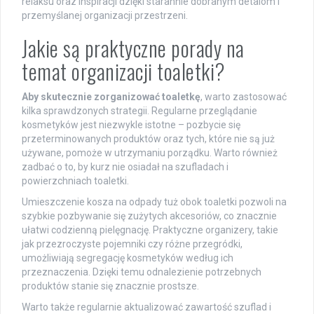
relaksu oraz inspiracji dzięki starannie dobranym detalom i
przemyślanej organizacji przestrzeni.
Jakie są praktyczne porady na
temat organizacji toaletki?
Aby skutecznie zorganizować toaletkę
, warto zastosować
kilka sprawdzonych strategii. Regularne przeglądanie
kosmetyków jest niezwykle istotne – pozbycie się
przeterminowanych produktów oraz tych, które nie są już
używane, pomoże w utrzymaniu porządku. Warto również
zadbać o to, by kurz nie osiadał na szufladach i
powierzchniach toaletki.
Umieszczenie kosza na odpady tuż obok toaletki pozwoli na
szybkie pozbywanie się zużytych akcesoriów, co znacznie
ułatwi codzienną pielęgnację. Praktyczne organizery, takie
jak przezroczyste pojemniki czy różne przegródki,
umożliwiają segregację kosmetyków według ich
przeznaczenia. Dzięki temu odnalezienie potrzebnych
produktów stanie się znacznie prostsze.
Warto także regularnie aktualizować zawartość szuflad i