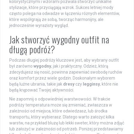
kolorystycznymi i wzorami pozwala stworzyć unikalne
stylizacje, które przyciągają wzrok. Sukces letniej mody
często polega na odwadze w łączeniu różnych elementów,
które współgrają ze sobą, tworząc harmonijny, ale
jednocześnie wyrazisty wygląd.
Jak stworzyć wygodny outfit na
długą podróż?
Podczas długiej podróży kluczowe jest, aby wybrany outfit
był zarówno
wygodny
, jak i praktyczny. Odzież, którą
zdecydujesz się nosić, powinna zapewniać swobodę ruchów
oraz komfort przez wiele godzin. Doskonałym wyborem
będą luźne ubrania, takie jak
dresy
czy
legginsy
, które nie
będą krępować Twojej aktywności.
Nie zapomnij o odpowiedniej warstwowości. W trakcie
podróży temperatura może się zmieniać, zwłaszcza w
zależności od miejsca, które odwiedzasz, lub środka
transportu, który wybierasz. Dlatego warto założyć kilka
warstw, na przykład bluzę lub lekki sweter, który można zdjąć
lub założyć w zależności od potrzeb. Poniżej przedstawiamy