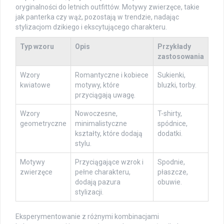
oryginalności do letnich outfittów. Motywy zwierzęce, takie
jak panterka czy wąż, pozostają w trendzie, nadając
stylizacjom dzikiego i ekscytującego charakteru.
Typ wzoru
Opis
Przykłady
zastosowania
Wzory
Romantyczne i kobiece
Sukienki,
kwiatowe
motywy, które
bluzki, torby.
przyciągają uwagę.
Wzory
Nowoczesne,
T-shirty,
geometryczne
minimalistyczne
spódnice,
kształty, które dodają
dodatki.
stylu.
Motywy
Przyciągające wzrok i
Spodnie,
zwierzęce
pełne charakteru,
płaszcze,
dodają pazura
obuwie.
stylizacji.
Eksperymentowanie z różnymi kombinacjami