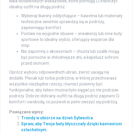
kilka dodatkowych wskazówek, które pomogą Ci stworzyć
idealny outfit na długą podróż:
Wybieraj tkaniny oddychające – bawełna lub materiały
techniczne świetnie sprawdzą się w podróży,
zapewniając komfort.
Postaw na wygodne obuwie – sneakersy lub inne buty
sportowe to idealny wybór, oferujący wsparcie dla
stóp.
Nie zapomnij o akcesoriach – chusta lub szalik mogą
być pomocne w chłodniejsze dni, a kapelusz ochroni
przed słońcem.
Oprócz wyboru odpowiednich ubrań, zwróć uwagę na
dodatki. Plecak lub torba podróżna, w której przechowasz
wszystkie niezbędne rzeczy, również powinny być
funkcjonalne, aby łatwo można było sięgać po nie podczas
podróży. Dobrze dobrany outfit na długą podróż zapewni Ci
komfort i swobodę, co pozwoli w pełni cieszyć się podróżą.
Powiązane wpisy:
Trendy w ubiorze na dzień Sylwestra
Spraw, aby Twoje buty błyszczały dzięki kamieniom
szlachetnym.