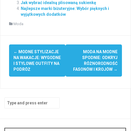
Jak wybrać idealną plisowaną sukienkę
Najlepsze marki biżuteryjne: Wybór pięknych i
wyjątkowych dodatków
Moda
Post
←
MODNE STYLIZACJE
MODA NA MODNE
navigation
NA WAKACJE: WYGODNE
SPODNIE: ODKRYJ
I STYLOWE OUTFITY NA
RÓŻNORODNOŚĆ
PODRÓŻ
FASONÓW I KROJÓW
→
Search
for: