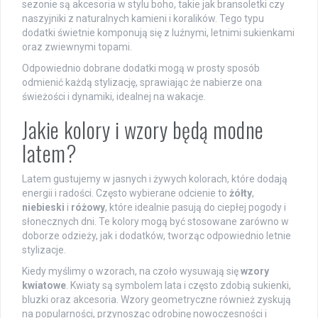
sezonie są akcesoria w stylu boho, takie jak bransoletki czy
naszyjniki z naturalnych kamieni i koralików. Tego typu
dodatki świetnie komponują się z luźnymi, letnimi sukienkami
oraz zwiewnymi topami.
Odpowiednio dobrane dodatki mogą w prosty sposób
odmienić każdą stylizację, sprawiając że nabierze ona
świeżości i dynamiki, idealnej na wakacje.
Jakie kolory i wzory będą modne
latem?
Latem gustujemy w jasnych i żywych kolorach, które dodają
energii i radości. Często wybierane odcienie to
żółty
,
niebieski
i
różowy
, które idealnie pasują do ciepłej pogody i
słonecznych dni. Te kolory mogą być stosowane zarówno w
doborze odzieży, jak i dodatków, tworząc odpowiednio letnie
stylizacje.
Kiedy myślimy o wzorach, na czoło wysuwają się
wzory
kwiatowe
. Kwiaty są symbolem lata i często zdobią sukienki,
bluzki oraz akcesoria. Wzory geometryczne również zyskują
na popularności, przynosząc odrobinę nowoczesności i