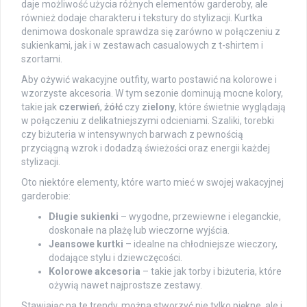
daje możliwość użycia różnych elementów garderoby, ale
również dodaje charakteru i tekstury do stylizacji. Kurtka
denimowa doskonale sprawdza się zarówno w połączeniu z
sukienkami, jak i w zestawach casualowych z t-shirtem i
szortami.
Aby ożywić wakacyjne outfity, warto postawić na kolorowe i
wzorzyste akcesoria. W tym sezonie dominują mocne kolory,
takie jak
czerwień
,
żółć
czy
zielony
, które świetnie wyglądają
w połączeniu z delikatniejszymi odcieniami. Szaliki, torebki
czy biżuteria w intensywnych barwach z pewnością
przyciągną wzrok i dodadzą świeżości oraz energii każdej
stylizacji.
Oto niektóre elementy, które warto mieć w swojej wakacyjnej
garderobie:
Długie sukienki
– wygodne, przewiewne i eleganckie,
doskonałe na plażę lub wieczorne wyjścia.
Jeansowe kurtki
– idealne na chłodniejsze wieczory,
dodające stylu i dziewczęcości.
Kolorowe akcesoria
– takie jak torby i biżuteria, które
ożywią nawet najprostsze zestawy.
Stawiając na te trendy, można stworzyć nie tylko piękne, ale i