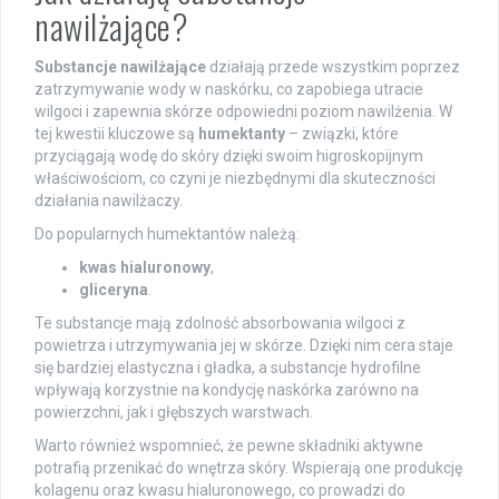
nawilżające?
Substancje nawilżające
działają przede wszystkim poprzez
zatrzymywanie wody w naskórku, co zapobiega utracie
wilgoci i zapewnia skórze odpowiedni poziom nawilżenia. W
tej kwestii kluczowe są
humektanty
– związki, które
przyciągają wodę do skóry dzięki swoim higroskopijnym
właściwościom, co czyni je niezbędnymi dla skuteczności
działania nawilżaczy.
Do popularnych humektantów należą:
kwas hialuronowy
,
gliceryna
.
Te substancje mają zdolność absorbowania wilgoci z
powietrza i utrzymywania jej w skórze. Dzięki nim cera staje
się bardziej elastyczna i gładka, a substancje hydrofilne
wpływają korzystnie na kondycję naskórka zarówno na
powierzchni, jak i głębszych warstwach.
Warto również wspomnieć, że pewne składniki aktywne
potrafią przenikać do wnętrza skóry. Wspierają one produkcję
kolagenu oraz kwasu hialuronowego, co prowadzi do