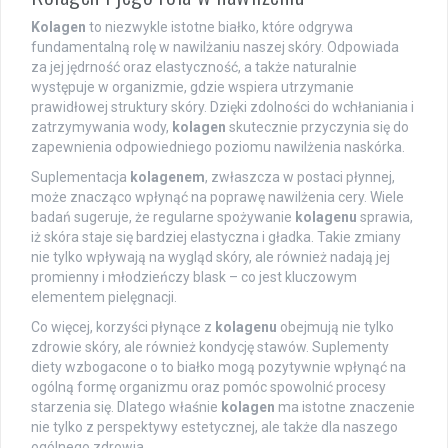
Kolagen
to niezwykle istotne białko, które odgrywa
fundamentalną rolę w nawilżaniu naszej skóry. Odpowiada
za jej jędrność oraz elastyczność, a także naturalnie
występuje w organizmie, gdzie wspiera utrzymanie
prawidłowej struktury skóry. Dzięki zdolności do wchłaniania i
zatrzymywania wody,
kolagen
skutecznie przyczynia się do
zapewnienia odpowiedniego poziomu nawilżenia naskórka.
Suplementacja
kolagenem
, zwłaszcza w postaci płynnej,
może znacząco wpłynąć na poprawę nawilżenia cery. Wiele
badań sugeruje, że regularne spożywanie
kolagenu
sprawia,
iż skóra staje się bardziej elastyczna i gładka. Takie zmiany
nie tylko wpływają na wygląd skóry, ale również nadają jej
promienny i młodzieńczy blask – co jest kluczowym
elementem pielęgnacji.
Co więcej, korzyści płynące z
kolagenu
obejmują nie tylko
zdrowie skóry, ale również kondycję stawów. Suplementy
diety wzbogacone o to białko mogą pozytywnie wpłynąć na
ogólną formę organizmu oraz pomóc spowolnić procesy
starzenia się. Dlatego właśnie
kolagen
ma istotne znaczenie
nie tylko z perspektywy estetycznej, ale także dla naszego
ogólnego zdrowia.