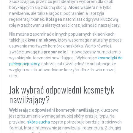
złuszczające, przez co jest idealnym wyborem dla osób
borykających się z suchą skórą.
Aloes
wspiera nie tylko
nawilżenie, ale także łagodzi podrażnienia i sprzyja
regeneracji tkanek.
Kolagen
natomiast odgrywa kluczową
rolę w zachowaniu elastyczności oraz jędrności naszej cery.
Nie można zapominać o innych popularnych składnikach,
takich jak
kwas mlekowy
, który wspomaga naturalny proces
usuwania martwych komórek naskórka. Warto również
zwrócić uwagę na
propanediol
– nowoczesny humektant o
wysokiej skuteczności nawilżającej. Wybierając
kosmetyki do
pielęgnacji skóry
, dobrze jest uwzględnić te substancje ze
względu na ich udowodnione korzyści dla zdrowia naszej
cery.
Jak wybrać odpowiedni kosmetyk
nawilżający?
Wybierając odpowiedni kosmetyk nawilżający
, kluczowe
jest zrozumienie wymagań swojej skóry oraz jej typu. Na
przykład,
skóra sucha
często potrzebuje bardziej treściwych
formuł, które intensywnie ją nawilżają i regenerują. Z drugiej