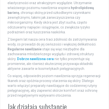
elastyczności oraz atrakcyjnym wyglądzie. Utrzymanie
właściwego poziomu nawilżenia wspiera
hydrolipidową
barierę
, chroniąc skórę przed szkodliwymi czynnikami
zewnętrznymi, takimi jak zanieczyszczenia czy
mikroorganizmy. Kiedy skóra jest zbyt sucha, często
odczuwamy napięcie i ściągnięcie, co zwiększa ryzyko
podrażnień oraz łuszczenia naskórka.
Z biegiem lat nasza cera traci zdolność do zatrzymywania
wody, co prowadzi do jej cieńszości i większej delikatności.
Regularne nawilżanie
staje się więc niezbędne dla
zachowania młodzieńczego wyglądu i zdrowej struktury
skóry.
Dobrze nawilżona cera
nie tylko prezentuje się
promiennie, ale również skuteczniej przyswaja składniki
aktywne zawarte w kosmetykach pielęgnacyjnych.
Co więcej, odpowiedni poziom nawilżenia sprzyja regeneracji
tkanek oraz opóźnia procesy starzenia się skóry. Dlatego
warto włączyć preparaty nawilżające do codziennej rutyny
pielęgnacyjnej, aby zapewnić skórze komfort oraz ochronę
przed negatywnymi wpływami otoczenia.
Jak działają substancje