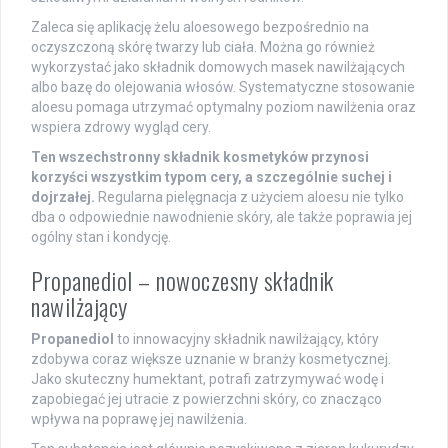
Zaleca się aplikację żelu aloesowego bezpośrednio na
oczyszczoną skórę twarzy lub ciała. Można go również
wykorzystać jako składnik domowych masek nawilżających
albo bazę do olejowania włosów. Systematyczne stosowanie
aloesu pomaga utrzymać optymalny poziom nawilżenia oraz
wspiera zdrowy wygląd cery.
Ten wszechstronny składnik kosmetyków przynosi
korzyści wszystkim typom cery, a szczególnie suchej i
dojrzałej.
Regularna pielęgnacja z użyciem aloesu nie tylko
dba o odpowiednie nawodnienie skóry, ale także poprawia jej
ogólny stan i kondycję.
Propanediol – nowoczesny składnik
nawilżający
Propanediol
to innowacyjny składnik nawilżający, który
zdobywa coraz większe uznanie w branży kosmetycznej.
Jako skuteczny humektant, potrafi zatrzymywać wodę i
zapobiegać jej utracie z powierzchni skóry, co znacząco
wpływa na poprawę jej nawilżenia.