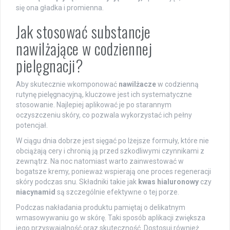
się ona gładka i promienna.
Jak stosować substancje
nawilżające w codziennej
pielęgnacji?
Aby skutecznie wkomponować
nawilżacze
w codzienną
rutynę pielęgnacyjną, kluczowe jest ich systematyczne
stosowanie. Najlepiej aplikować je po starannym
oczyszczeniu skóry, co pozwala wykorzystać ich pełny
potencjał.
W ciągu dnia dobrze jest sięgać po lżejsze formuły, które nie
obciążają cery i chronią ją przed szkodliwymi czynnikami z
zewnątrz. Na noc natomiast warto zainwestować w
bogatsze kremy, ponieważ wspierają one proces regeneracji
skóry podczas snu. Składniki takie jak
kwas hialuronowy
czy
niacynamid
są szczególnie efektywne o tej porze.
Podczas nakładania produktu pamiętaj o delikatnym
wmasowywaniu go w skórę. Taki sposób aplikacji zwiększa
jego przyswajalność oraz skuteczność. Dostosuj również