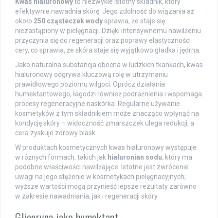
Kwas hialuronowy
to niezwykle istotny składnik, który
efektywnie nawadnia skórę. Jego zdolność do wiązania aż
około
250 cząsteczek wody
sprawia, że staje się
niezastąpiony w pielęgnacji. Dzięki intensywnemu nawilżeniu
przyczynia się do regeneracji oraz poprawy elastyczności
cery, co sprawia, że skóra staje się wyjątkowo gładka i jędrna.
Jako naturalna substancja obecna w ludzkich tkankach, kwas
hialuronowy odgrywa kluczową rolę w utrzymaniu
prawidłowego poziomu wilgoci. Oprócz działania
humektantowego, łagodzi również podrażnienia i wspomaga
procesy regeneracyjne naskórka. Regularne używanie
kosmetyków z tym składnikiem może znacząco wpłynąć na
kondycję skóry – widoczność zmarszczek ulega redukcji, a
cera zyskuje zdrowy blask.
W produktach kosmetycznych kwas hialuronowy występuje
w różnych formach, takich jak
hialuronian sodu
, który ma
podobne właściwości nawilżające. Istotne jest zwrócenie
uwagi na jego stężenie w kosmetykach pielęgnacyjnych;
wyższe wartości mogą przynieść lepsze rezultaty zarówno
w zakresie nawadniania, jak i regeneracji skóry.
Gliceryna jako humektant