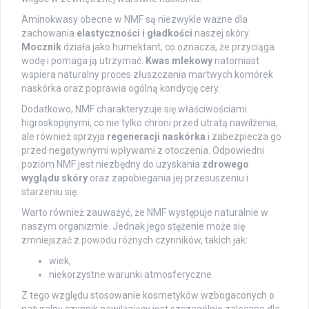
Aminokwasy obecne w NMF są niezwykle ważne dla
zachowania
elastyczności i gładkości
naszej skóry.
Mocznik
działa jako humektant, co oznacza, że przyciąga
wodę i pomaga ją utrzymać.
Kwas mlekowy
natomiast
wspiera naturalny proces złuszczania martwych komórek
naskórka oraz poprawia ogólną kondycję cery.
Dodatkowo, NMF charakteryzuje się właściwościami
higroskopijnymi, co nie tylko chroni przed utratą nawilżenia,
ale również sprzyja
regeneracji naskórka
i zabezpiecza go
przed negatywnymi wpływami z otoczenia. Odpowiedni
poziom NMF jest niezbędny do uzyskania
zdrowego
wyglądu skóry
oraz zapobiegania jej przesuszeniu i
starzeniu się.
Warto również zauważyć, że NMF występuje naturalnie w
naszym organizmie. Jednak jego stężenie może się
zmniejszać z powodu różnych czynników, takich jak:
wiek,
niekorzystne warunki atmosferyczne.
Z tego względu stosowanie kosmetyków wzbogaconych o