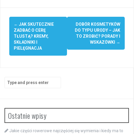
Post
←
JAK SKUTECZNIE
DOBÓR KOSMETYKÓW
navigation
ZADBAĆ O CERĘ
DO TYPU URODY – JAK
TŁUSTĄ? KREMY,
TO ZROBIĆ? PORADY I
SKŁADNIKI I
WSKAZÓWKI
→
PIELĘGNACJA
Search
for:
Ostatnie wpisy
Jakie części rowerowe najczęściej się wymienia i kiedy ma to