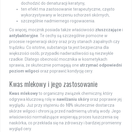
dochodzić do denaturacji keratyny,
ten efekt ma zastosowanie terapeutyczne, często
wykorzystywany w leczeniu schorzeń skórnych,
szczególnie nadmiernego rogowacenia.
Co więcej, mocznik posiada także właściwości
złuszczające
i
antybakteryjne
. Te cechy są szczególnie pomocne w
procesie regeneracji skóry oraz przy stanach zapalnych czy
trądziku. Co istotne, substancja ta jest bezpieczna dla
większości osób; przypadki nadwrażliwości są niezwykle
rzadkie. Dlatego obecność mocznika w kosmetykach
sprawia, że skutecznie pomagają one
utrzymać odpowiedni
poziom wilgoci
oraz poprawić kondycję cery.
Kwas mlekowy i jego zastosowanie
Kwas mlekowy
to organiczny związek chemiczny, który
odgrywa kluczową rolę w
nawilżaniu skóry
oraz poprawie jej
wyglądu. Już przy stężeniu do
10%
skutecznie dostarcza
skórze wilgoci i chroni ją przed nadmierną utratą wody. Jego
właściwości normalizujące wspierają proces łuszczenia się
naskórka, co przekłada się na zdrowszy i bardziej promienny
wygląd cery.