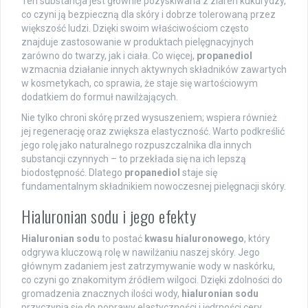
Ten substancja jest głównie pozyskiwana z ziaren kukurydzy,
co czyni ją bezpieczną dla skóry i dobrze tolerowaną przez
większość ludzi. Dzięki swoim właściwościom często
znajduje zastosowanie w produktach pielęgnacyjnych
zarówno do twarzy, jak i ciała. Co więcej,
propanediol
wzmacnia działanie innych aktywnych składników zawartych
w kosmetykach, co sprawia, że staje się wartościowym
dodatkiem do formuł nawilżających.
Nie tylko chroni skórę przed wysuszeniem; wspiera również
jej regenerację oraz zwiększa elastyczność. Warto podkreślić
jego rolę jako naturalnego rozpuszczalnika dla innych
substancji czynnych – to przekłada się na ich lepszą
biodostępność. Dlatego
propanediol
staje się
fundamentalnym składnikiem nowoczesnej pielęgnacji skóry.
Hialuronian sodu i jego efekty
Hialuronian sodu
to postać
kwasu hialuronowego
, który
odgrywa kluczową rolę w nawilżaniu naszej skóry. Jego
głównym zadaniem jest zatrzymywanie wody w naskórku,
co czyni go znakomitym źródłem wilgoci. Dzięki zdolności do
gromadzenia znacznych ilości wody,
hialuronian sodu
przyczynia się do poprawy elastyczności i jędrności cery.