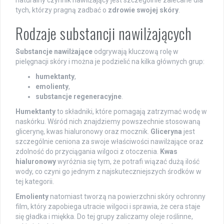
naturalny czynnik nawilżający jest szczególnie zalecane dla
tych, którzy pragną zadbać o
zdrowie swojej skóry
.
Rodzaje substancji nawilżających
Substancje nawilżające
odgrywają kluczową rolę w
pielęgnacji skóry i można je podzielić na kilka głównych grup:
humektanty
,
emolienty
,
substancje regeneracyjne
.
Humektanty
to składniki, które pomagają zatrzymać wodę w
naskórku. Wśród nich znajdziemy powszechnie stosowaną
glicerynę, kwas hialuronowy oraz mocznik.
Gliceryna
jest
szczególnie ceniona za swoje właściwości nawilżające oraz
zdolność do przyciągania wilgoci z otoczenia.
Kwas
hialuronowy
wyróżnia się tym, że potrafi wiązać dużą ilość
wody, co czyni go jednym z najskuteczniejszych środków w
tej kategorii.
Emolienty
natomiast tworzą na powierzchni skóry ochronny
film, który zapobiega utracie wilgoci i sprawia, że cera staje
się gładka i miękka. Do tej grupy zaliczamy oleje roślinne,