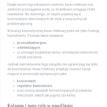
Dzięki swoim higroskopijnym cechom, kwas mlekowy ma
zdolność przyciągania wody, co dodatkowo potęguje efekt
nawilżenia. Nic dziwnego, że często pojawia się w
kosmetykach skierowanych do osób z cerą suchą lub
problematyczną.
W branży kosmetycznej kwas mlekowy pełni nie tylko funkcję
humektantu. Posiada także działanie:
przeciwbakteryjne
,
odmładzające
,
co pomaga wygładzać skórę i zmniejszać widoczność
oznak starzenia.
Jednak zastosowania tego związku nie ograniczają się tylko
do kosmetyków. Kwas mlekowy znajduje również swoje
miejsce w przemyśle spożywczym jako:
konserwant
,
regulator kwasowości
,
oraz istotny składnik fermentowanych produktów
mlecznych, takich jak jogurty czy kefiry.
Kolagen i jego rola w nawilżeniu