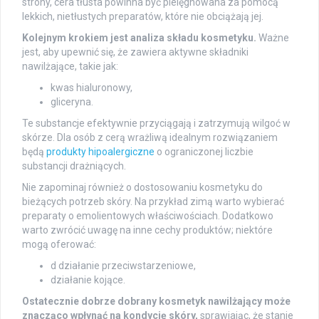
strony, cera tłusta powinna być pielęgnowana za pomocą
lekkich, nietłustych preparatów, które nie obciążają jej.
Kolejnym krokiem jest analiza składu kosmetyku.
Ważne
jest, aby upewnić się, że zawiera aktywne składniki
nawilżające, takie jak:
kwas hialuronowy,
gliceryna.
Te substancje efektywnie przyciągają i zatrzymują wilgoć w
skórze. Dla osób z cerą wrażliwą idealnym rozwiązaniem
będą
produkty hipoalergiczne
o ograniczonej liczbie
substancji drażniących.
Nie zapominaj również o dostosowaniu kosmetyku do
bieżących potrzeb skóry. Na przykład zimą warto wybierać
preparaty o emolientowych właściwościach. Dodatkowo
warto zwrócić uwagę na inne cechy produktów; niektóre
mogą oferować:
d działanie przeciwstarzeniowe,
działanie kojące.
Ostatecznie dobrze dobrany kosmetyk nawilżający może
znacząco wpłynąć na kondycję skóry,
sprawiając, że stanie