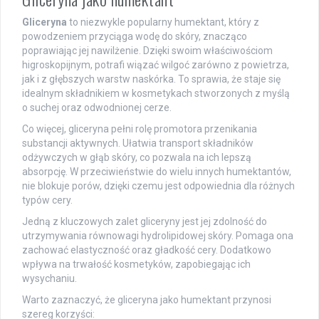
Gliceryna
to niezwykle popularny humektant, który z
powodzeniem przyciąga wodę do skóry, znacząco
poprawiając jej nawilżenie. Dzięki swoim właściwościom
higroskopijnym, potrafi wiązać wilgoć zarówno z powietrza,
jak i z głębszych warstw naskórka. To sprawia, że staje się
idealnym składnikiem w kosmetykach stworzonych z myślą
o suchej oraz odwodnionej cerze.
Co więcej, gliceryna pełni rolę promotora przenikania
substancji aktywnych. Ułatwia transport składników
odżywczych w głąb skóry, co pozwala na ich lepszą
absorpcję. W przeciwieństwie do wielu innych humektantów,
nie blokuje porów, dzięki czemu jest odpowiednia dla różnych
typów cery.
Jedną z kluczowych zalet gliceryny jest jej zdolność do
utrzymywania równowagi hydrolipidowej skóry. Pomaga ona
zachować elastyczność oraz gładkość cery. Dodatkowo
wpływa na trwałość kosmetyków, zapobiegając ich
wysychaniu.
Warto zaznaczyć, że gliceryna jako humektant przynosi
szereg korzyści: