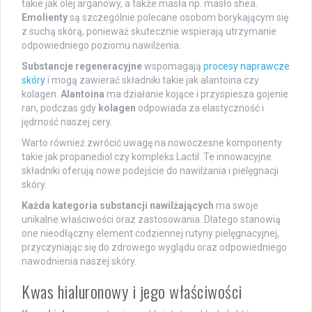
takie jak olej arganowy, a także masła np. masło shea.
Emolienty
są szczególnie polecane osobom borykającym się
z suchą skórą, ponieważ skutecznie wspierają utrzymanie
odpowiedniego poziomu nawilżenia.
Substancje regeneracyjne
wspomagają
procesy naprawcze
skóry
i mogą zawierać składniki takie jak alantoina czy
kolagen.
Alantoina
ma działanie kojące i przyspiesza gojenie
ran, podczas gdy
kolagen
odpowiada za elastyczność i
jędrność naszej cery.
Warto również zwrócić uwagę na nowoczesne komponenty
takie jak propanediol czy kompleks Lactil. Te innowacyjne
składniki oferują nowe podejście do nawilżania i pielęgnacji
skóry.
Każda kategoria substancji nawilżających
ma swoje
unikalne właściwości oraz zastosowania. Dlatego stanowią
one nieodłączny element codziennej rutyny pielęgnacyjnej,
przyczyniając się do zdrowego wyglądu oraz odpowiedniego
nawodnienia naszej skóry.
Kwas hialuronowy i jego właściwości