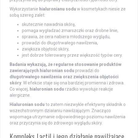
Wykorzystanie
hialuronianu sodu
w kosmetykach niesie ze
sobą szereg zalet:
skutecznie nawadnia skórę,
pomaga wygładzać zmarszczki oraz drobne linie,
sprawia, że cera nabiera młodszego wyglądu,
prowadzi do długotrwałego nawilżenia,
zwiększa objętość skóry,
jest dobrze tolerowany przez większość typów cery.
Badania wykazują, że regularne stosowanie produktów
zawierających hialuronian sodu
prowadzi do
długotrwałego nawilżenia oraz zwiększenia objętości
skóry
. W efekcie staje się ona bardziej promienna i zdrowa.
Co więcej,
hialuronian sodu
rzadko wywołuje reakcje
alergiczne.
Hialuronian sodu
to zatem niezwykle efektywny składnik o
wszechstronnym działaniu nawilżającym. Znacząco
wspomaga utrzymanie odpowiedniego poziomu nawilżenia
oraz przyczynia się do zdrowego wyglądu skóry.
Kompleks Lactil i jego działanie nawilżające