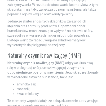
barierę, która przeciwdziała utracie wody i sprzyja jej
zatrzymywaniu. W rezultacie stosowanie kosmetyków z tymi
składnikami nie tylko zwiększa poziom nawilżenia, ale także
poprawia ogólny wygląd oraz kondycję skóry.
Jednakże skuteczność tych składników zależy od ich
stężenia oraz formuły produktów. Odpowiedni dobór
humektantów może znacząco wpłynąć na zdrowie skóry,
szczególnie w warunkach niskiej wilgotności powietrza.
Dlatego warto zwracać uwagę na skład kosmetyków
wybieranych do pielęgnacji naszej cery.
Naturalny czynnik nawilżający (NMF)
Naturalny czynnik nawilżający (NMF)
odgrywa kluczową
rolę w pielęgnacji skóry, umożliwiając jej
utrzymanie
odpowiedniego poziomu nawilżenia
. Jego skład jest bogaty
w różnorodne aktywne substancje, takie jak:
aminokwasy,
mocznik,
kwas mlekowy.
Te elementy współdziałają ze sobą, skutecznie zatrzymując
wilgoć w zewnętrznej warstwie naskórka.