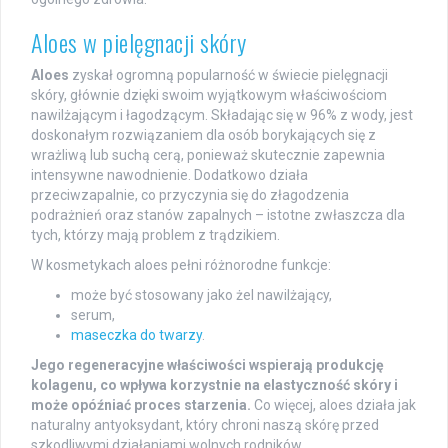
Aloes w pielęgnacji skóry
Aloes
zyskał ogromną popularność w świecie pielęgnacji
skóry, głównie dzięki swoim wyjątkowym właściwościom
nawilżającym i łagodzącym. Składając się w 96% z wody, jest
doskonałym rozwiązaniem dla osób borykających się z
wrażliwą lub suchą cerą, ponieważ skutecznie zapewnia
intensywne nawodnienie. Dodatkowo działa
przeciwzapalnie, co przyczynia się do złagodzenia
podrażnień oraz stanów zapalnych – istotne zwłaszcza dla
tych, którzy mają problem z trądzikiem.
W kosmetykach aloes pełni różnorodne funkcje:
może być stosowany jako żel nawilżający,
serum,
maseczka do twarzy
.
Jego regeneracyjne właściwości wspierają produkcję
kolagenu, co wpływa korzystnie na elastyczność skóry i
może opóźniać proces starzenia.
Co więcej, aloes działa jak
naturalny antyoksydant, który chroni naszą skórę przed
szkodliwymi działaniami wolnych rodników.