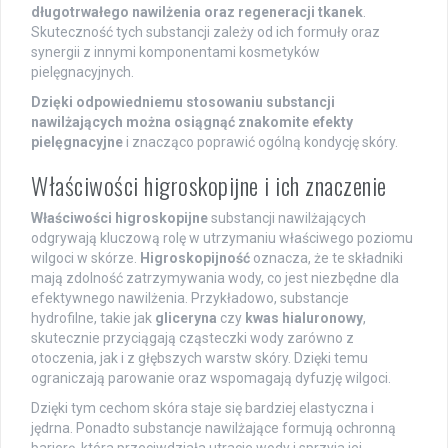
długotrwałego nawilżenia oraz regeneracji tkanek
.
Skuteczność tych substancji zależy od ich formuły oraz
synergii z innymi komponentami kosmetyków
pielęgnacyjnych.
Dzięki odpowiedniemu stosowaniu substancji
nawilżających można osiągnąć znakomite efekty
pielęgnacyjne
i znacząco poprawić ogólną kondycję skóry.
Właściwości higroskopijne i ich znaczenie
Właściwości higroskopijne
substancji nawilżających
odgrywają kluczową rolę w utrzymaniu właściwego poziomu
wilgoci w skórze.
Higroskopijność
oznacza, że te składniki
mają zdolność zatrzymywania wody, co jest niezbędne dla
efektywnego nawilżenia. Przykładowo, substancje
hydrofilne, takie jak
gliceryna
czy
kwas hialuronowy
,
skutecznie przyciągają cząsteczki wody zarówno z
otoczenia, jak i z głębszych warstw skóry. Dzięki temu
ograniczają parowanie oraz wspomagają dyfuzję wilgoci.
Dzięki tym cechom skóra staje się bardziej elastyczna i
jędrna. Ponadto substancje nawilżające formują ochronną