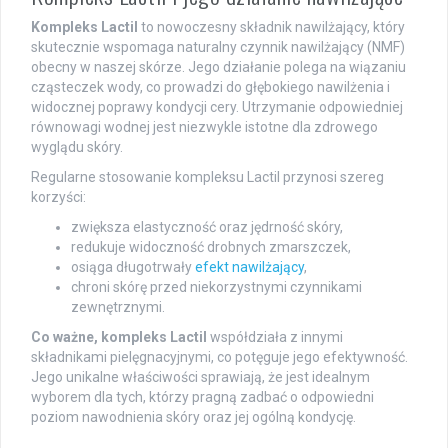
Kompleks Lactil
to nowoczesny składnik nawilżający, który
skutecznie wspomaga naturalny czynnik nawilżający (NMF)
obecny w naszej skórze. Jego działanie polega na wiązaniu
cząsteczek wody, co prowadzi do głębokiego nawilżenia i
widocznej poprawy kondycji cery. Utrzymanie odpowiedniej
równowagi wodnej jest niezwykle istotne dla zdrowego
wyglądu skóry.
Regularne stosowanie kompleksu Lactil przynosi szereg
korzyści:
zwiększa elastyczność oraz jędrność skóry,
redukuje widoczność drobnych zmarszczek,
osiąga długotrwały
efekt nawilżający
,
chroni skórę przed niekorzystnymi czynnikami
zewnętrznymi.
Co ważne, kompleks Lactil
współdziała z innymi
składnikami pielęgnacyjnymi, co potęguje jego efektywność.
Jego unikalne właściwości sprawiają, że jest idealnym
wyborem dla tych, którzy pragną zadbać o odpowiedni
poziom nawodnienia skóry oraz jej ogólną kondycję.