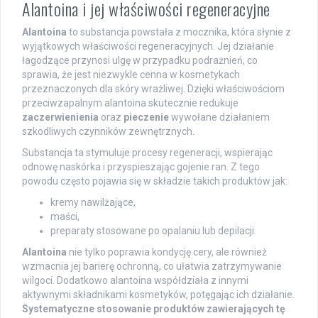
Alantoina i jej właściwości regeneracyjne
Alantoina
to substancja powstała z mocznika, która słynie z
wyjątkowych właściwości regeneracyjnych. Jej działanie
łagodzące przynosi ulgę w przypadku podrażnień, co
sprawia, że jest niezwykle cenna w kosmetykach
przeznaczonych dla skóry wrażliwej. Dzięki właściwościom
przeciwzapalnym alantoina skutecznie redukuje
zaczerwienienia
oraz
pieczenie
wywołane działaniem
szkodliwych czynników zewnętrznych.
Substancja ta stymuluje procesy regeneracji, wspierając
odnowę naskórka i przyspieszając gojenie ran. Z tego
powodu często pojawia się w składzie takich produktów jak:
kremy nawilżające,
maści,
preparaty stosowane po opalaniu lub depilacji.
Alantoina
nie tylko poprawia kondycję cery, ale również
wzmacnia jej barierę ochronną, co ułatwia zatrzymywanie
wilgoci. Dodatkowo alantoina współdziała z innymi
aktywnymi składnikami kosmetyków, potęgając ich działanie.
Systematyczne stosowanie produktów zawierających tę