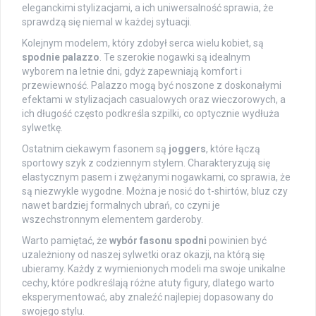
eleganckimi stylizacjami, a ich uniwersalność sprawia, że
sprawdzą się niemal w każdej sytuacji.
Kolejnym modelem, który zdobył serca wielu kobiet, są
spodnie palazzo
. Te szerokie nogawki są idealnym
wyborem na letnie dni, gdyż zapewniają komfort i
przewiewność. Palazzo mogą być noszone z doskonałymi
efektami w stylizacjach casualowych oraz wieczorowych, a
ich długość często podkreśla szpilki, co optycznie wydłuża
sylwetkę.
Ostatnim ciekawym fasonem są
joggers
, które łączą
sportowy szyk z codziennym stylem. Charakteryzują się
elastycznym pasem i zwężanymi nogawkami, co sprawia, że
są niezwykle wygodne. Można je nosić do t-shirtów, bluz czy
nawet bardziej formalnych ubrań, co czyni je
wszechstronnym elementem garderoby.
Warto pamiętać, że
wybór fasonu spodni
powinien być
uzależniony od naszej sylwetki oraz okazji, na którą się
ubieramy. Każdy z wymienionych modeli ma swoje unikalne
cechy, które podkreślają różne atuty figury, dlatego warto
eksperymentować, aby znaleźć najlepiej dopasowany do
swojego stylu.