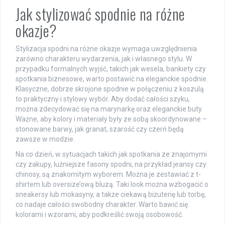
Jak stylizować spodnie na różne
okazje?
Stylizacja spodni na różne okazje wymaga uwzględnienia
zarówno charakteru wydarzenia, jak i własnego stylu. W
przypadku formalnych wyjść, takich jak wesela, bankiety czy
spotkania biznesowe, warto postawić na eleganckie spodnie.
Klasyczne, dobrze skrojone spodnie w połączeniu z koszulą
to praktyczny i stylowy wybór. Aby dodać całości szyku,
można zdecydować się na marynarkę oraz eleganckie buty.
Ważne, aby kolory i materiały były ze sobą skoordynowane –
stonowane barwy, jak granat, szarość czy czerń będą
zawsze w modzie.
Na co dzień, w sytuacjach takich jak spotkania ze znajomymi
czy zakupy, luźniejsze fasony spodni, na przykład jeansy czy
chinosy, są znakomitym wyborem. Można je zestawiać z t-
shirtem lub oversize’ową bluzą. Taki look można wzbogacić o
sneakersy lub mokasyny, a także ciekawą biżuterię lub torbę,
co nadaje całości swobodny charakter. Warto bawić się
kolorami i wzorami, aby podkreślić swoją osobowość.