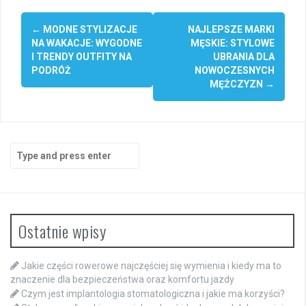
Post
←
MODNE STYLIZACJE
NAJLEPSZE MARKI
navigation
NA WAKACJE: WYGODNE
MĘSKIE: STYLOWE
I TRENDY OUTFITY NA
UBRANIA DLA
PODRÓŻ
NOWOCZESNYCH
MĘŻCZYZN
→
Search
for:
Ostatnie wpisy
Jakie części rowerowe najczęściej się wymienia i kiedy ma to
znaczenie dla bezpieczeństwa oraz komfortu jazdy
Czym jest implantologia stomatologiczna i jakie ma korzyści?