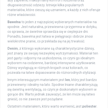
aby zapewnić maksymalny komfort noszenia oraz
długowieczność odzieży. Istnieje kilka popularnych
materiałów, które cieszą się uznaniem, a każdy z nich oferuje
różne właściwości.
Bawełna
to jeden z najczęściej wybieranych materiałów na
spodnie. Jest naturalna, przewiewna i przyjemna w dotyku,
co sprawia, że świetnie sprawdza się w cieplejsze dni.
Ponadto, bawełna jest łatwa w pielęgnacji i dobrze znosi
wielokrotne pranie, co przekłada się na jej trwałość.
Denim
, z którego wykonane są charakterystyczne dżinsy,
jest znany ze swojej niezwykłej wytrzymałości. Materiał ten
jest gęsty i odporny na uszkodzenia, co czyni go idealnym
wyborem na codzienne, bardziej intensywne użytkowanie.
Dżinsy występują w różnych krojach oraz kolorach, co
pozwala na łatwe dopasowanie do różnorodnych stylizacji.
Innym interesującym materiałem jest
len
, który jest bardzo
przewiewny i idealny na lato. Spodnie lniane charakteryzują
się świetną wentylacją, co czyni je doskonałym wyborem w
gorące dni. Warto jednak zauważyć, że len może się łatwo
gnieść, co nie zawsze jest pożądane.
Ostatnim materiałem, który warto wymienić, jest
poliester
.