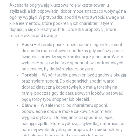
Akcesoria odgrywają kluczową rolę w kształtowaniu
stylizacji, a ich odpowiedni dobór może znacząco wpłynąć na
ogólny wygląd. W przypadku spodni warto zwrócić uwagę na
kilka elementów, które podkreślą ich charakter i stylem
dopasują się do reszty outfitu. Oto kilka propozycji, które
można wziąć pod uwagę:
Paski
– Szeroki pasek może nadać elegancki akcent
do spodni materiałowych, podczas gdy cieńszy pasek
świetnie sprawdzi się w kombinacji z jeansami. Warto
wybierać paski w kolorze spodni lub w kontrastowych
odcieniach, by dodać stylizacji pazura.
Torebki
– Wybór torebki powinien być zgodny z okazją
oraz stylem spodni. Do eleganckich spodni warto
dobrać klasyczną kopertówkę lub małą torebkę na
ramię, podczas gdy do casualowych looków pasować
będą torby typu shopper lub plecaki.
Obuwie
– W zależności od charakteru spodni,
odpowiednie obuwie może całkowicie odmienić
wygląd stylizacji. Do eleganckich spodni najlepiej
pasują
szpilki
, które wydłużają sylwetkę, natomiast do
bardziej swobodnych spodni sprawdzą się sneakersy
lub baleriny, które dodadzą całości luźnego,