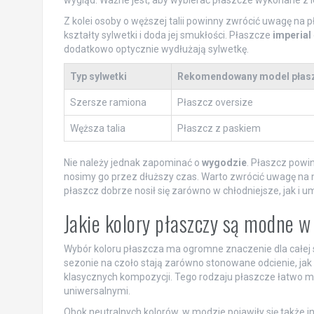
Z kolei osoby o węższej talii powinny zwrócić uwagę na 
kształty sylwetki i doda jej smukłości. Płaszcze
imperial
dodatkowo optycznie wydłużają sylwetkę.
Typ sylwetki
Rekomendowany model płas
Szersze ramiona
Płaszcz oversize
Węższa talia
Płaszcz z paskiem
Nie należy jednak zapominać o
wygodzie
. Płaszcz powin
nosimy go przez dłuższy czas. Warto zwrócić uwagę na m
płaszcz dobrze nosił się zarówno w chłodniejsze, jak i u
Jakie kolory płaszczy są modne w
Wybór koloru płaszcza ma ogromne znaczenie dla całej st
sezonie na czoło stają zarówno stonowane odcienie, jak
klasycznych kompozycji. Tego rodzaju płaszcze łatwo m
uniwersalnymi.
Obok neutralnych kolorów, w modzie pojawiły się także i