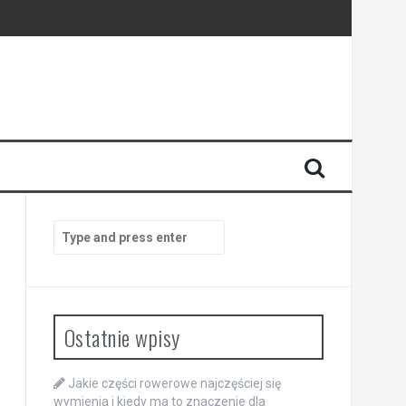
y
Search
for:
Ostatnie wpisy
Jakie części rowerowe najczęściej się
wymienia i kiedy ma to znaczenie dla