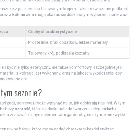
płaszcze z paskiem lub taliowanym krojem. Takie rozwiązanie podkreśli
oraz
z kołnierzem
mogą okazać się doskonałym wyborem, ponieważ
zcza
Cechy charakterystyczne
Proste linie, brak dodatków, lekkie materiały
Taliowany krój, podkreśla kształty
ien być nie tylko estetyczny, ale także komfortowy, szczególnie jeśli
ateriał, z którego jest wykonany, oraz na jakość wykończenia, aby
miarkowane dni.
 tym sezonie?
ylizacji, ponieważ może wpłynąć na to, jak odbierają nas inni. W tym
beż
czy
szarość
, które są doskonałe do tworzenia eleganckich i
ożna zestawić z innymi elementami garderoby, co czyni je niezwykle
ntensywne barwy, które mogą dodać charakteru każdej stylizacji.