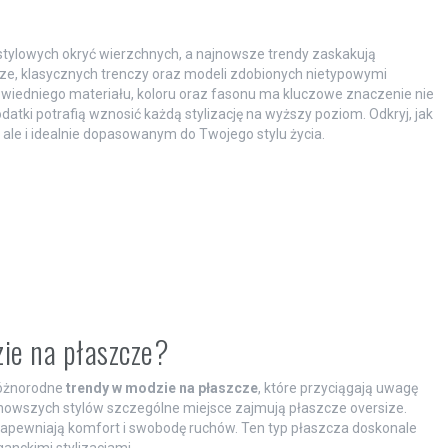
tylowych okryć wierzchnych, a najnowsze trendy zaskakują
ize, klasycznych trenczy oraz modeli zdobionych nietypowymi
owiedniego materiału, koloru oraz fasonu ma kluczowe znaczenie nie
odatki potrafią wznosić każdą stylizację na wyższy poziom. Odkryj, jak
ale i idealnie dopasowanym do Twojego stylu życia.
zie na płaszcze?
różnorodne
trendy w modzie na płaszcze
, które przyciągają uwagę
jnowszych stylów szczególne miejsce zajmują płaszcze oversize.
zapewniają komfort i swobodę ruchów. Ten typ płaszcza doskonale
anckimi stylizacjami.