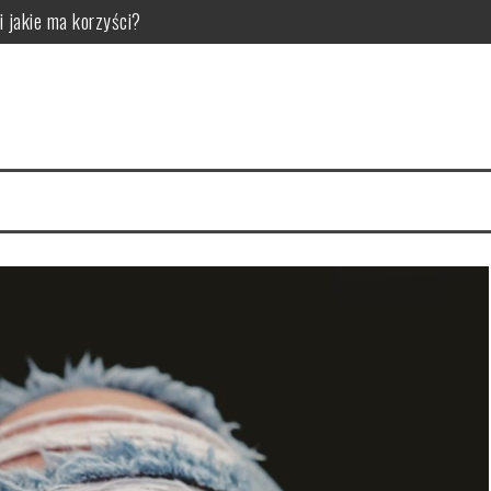
i jakie ma korzyści?
ny model do swojej sypialni
arnią internetową Matfel.pl
rauliczne do Twojego projektu?
 i pielęgnacja
mienia i kiedy ma to znaczenie dla bezpieczeństwa oraz komfortu jazd