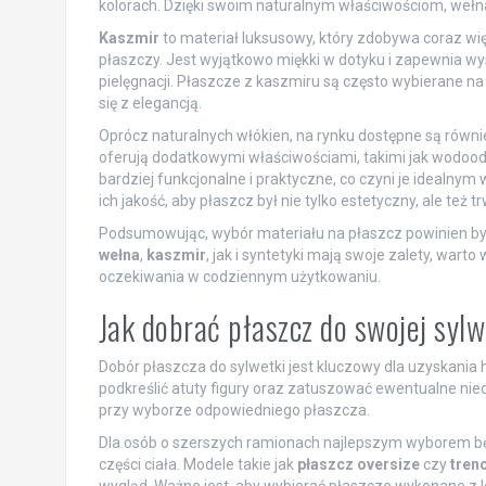
kolorach. Dzięki swoim naturalnym właściwościom, wełn
Kaszmir
to materiał luksusowy, który zdobywa coraz wi
płaszczy. Jest wyjątkowo miękki w dotyku i zapewnia w
pielęgnacji. Płaszcze z kaszmiru są często wybierane na
się z elegancją.
Oprócz naturalnych włókien, na rynku dostępne są również
oferują dodatkowymi właściwościami, takimi jak wodoodp
bardziej funkcjonalne i praktyczne, co czyni je idealny
ich jakość, aby płaszcz był nie tylko estetyczny, ale też tr
Podsumowując, wybór materiału na płaszcz powinien by
wełna
,
kaszmir
, jak i syntetyki mają swoje zalety, warto
oczekiwania w codziennym użytkowaniu.
Jak dobrać płaszcz do swojej syl
Dobór płaszcza do sylwetki jest kluczowy dla uzyskania
podkreślić atuty figury oraz zatuszować ewentualne nied
przy wyborze odpowiedniego płaszcza.
Dla osób o szerszych ramionach najlepszym wyborem będą 
części ciała. Modele takie jak
płaszcz oversize
czy
tren
wygląd. Ważne jest, aby wybierać płaszcze wykonane z le