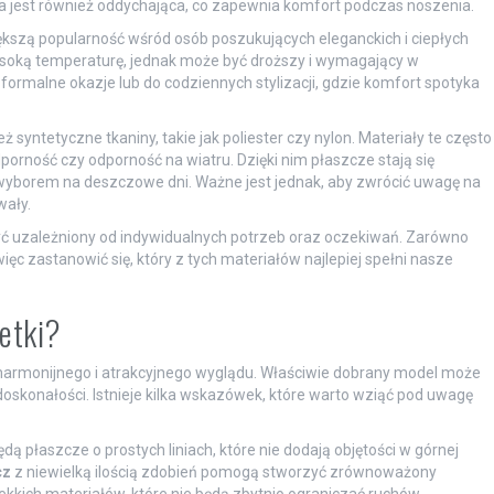
a jest również oddychająca, co zapewnia komfort podczas noszenia.
ększą popularność wśród osób poszukujących eleganckich i ciepłych
ysoką temperaturę, jednak może być droższy i wymagający w
 formalne okazje lub do codziennych stylizacji, gdzie komfort spotyka
 syntetyczne tkaniny, takie jak poliester czy nylon. Materiały te często
orność czy odporność na wiatru. Dzięki nim płaszcze stają się
m wyborem na deszczowe dni. Ważne jest jednak, aby zwrócić uwagę na
wały.
ć uzależniony od indywidualnych potrzeb oraz oczekiwań. Zarówno
 więc zastanowić się, który z tych materiałów najlepiej spełni nasze
wetki?
 harmonijnego i atrakcyjnego wyglądu. Właściwie dobrany model może
oskonałości. Istnieje kilka wskazówek, które warto wziąć pod uwagę
płaszcze o prostych liniach, które nie dodają objętości w górnej
cz
z niewielką ilością zdobień pomogą stworzyć zrównoważony
kkich materiałów, które nie będą zbytnio ograniczać ruchów.