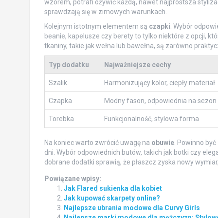
wzorem, potrafi ożywić każdą, nawet najprostsza styli
sprawdzają się w zimowych warunkach.
Kolejnym istotnym elementem są
czapki
. Wybór odpowi
beanie, kapelusze czy berety to tylko niektóre z opcji, 
tkaniny, takie jak wełna lub bawełna, są zarówno praktycz
Typ dodatku
Najważniejsze cechy
Szalik
Harmonizujący kolor, ciepły materiał
Czapka
Modny fason, odpowiednia na sezon
Torebka
Funkcjonalność, stylowa forma
Na koniec warto zwrócić uwagę na
obuwie
. Powinno być
dni. Wybór odpowiednich butów, takich jak botki czy el
dobrane dodatki sprawią, że płaszcz zyska nowy wymiar, 
Powiązane wpisy:
Jak Flared sukienka dla kobiet
Jak kupować skarpety online?
Najlepsze ubrania modowe dla Curvy Girls
Najlepsze marki modowe dla mężczyzn: Stylowe