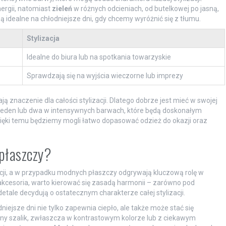
nergii, natomiast
zieleń
w różnych odcieniach, od butelkowej po jasną,
ą idealne na chłodniejsze dni, gdy chcemy wyróżnić się z tłumu.
Stylizacja
Idealne do biura lub na spotkania towarzyskie
Sprawdzają się na wyjścia wieczorne lub imprezy
 znaczenie dla całości stylizacji. Dlatego dobrze jest mieć w swojej
i jeden lub dwa w intensywnych barwach, które będą doskonałym
ęki temu będziemy mogli łatwo dopasować odzież do okazji oraz
 płaszczy?
cji, a w przypadku modnych płaszczy odgrywają kluczową rolę w
akcesoria, warto kierować się zasadą harmonii – zarówno pod
detale decydują o ostatecznym charakterze całej stylizacji.
dniejsze dni nie tylko zapewnia ciepło, ale także może stać się
y szalik, zwłaszcza w kontrastowym kolorze lub z ciekawym