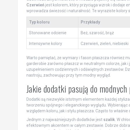
Czerwień
jest kolorem, który przyciąga wzrok i dodaje e
wprowadza świeżość i naturalność. Te wyraziste kolory s
Typ koloru
Przykłady
Stonowane odcienie
Beż, szarość, brąz
Intensywne kolory
Czerwień, zieleń, niebieski
Warto pamiętać, że wymiary i fason płaszcza również mają
garderobie zarówno płaszcz w neutralnym colorze, jak 
uzupełnieniem codziennych i odświętnych zestawów. Dzi
nastroju, zachowując przy tym modny wygląd.
Jakie dodatki pasują do modnych
Dodatki są niezwykle istotnym elementem każdej styliza
tworzeniu spójnego i eleganckiego wyglądu. Wybierając 
względem koloru, jak i stylu płaszcza. Często to właśnie 
Jednym z najważniejszych dodatków jest
szalik
. W chło
efektownym akcentem w całym zestawie. Dobrze dobran