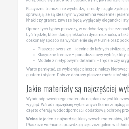
Klasyczne trencze nie wychodzą z mody i ciągle zyskuj
sprawiają, że są idealnym wyborem na wiosenne i jesienn
khaki czy granat, zawsze będą wyglądały elegancko i sty
Oprócz tych typów płaszczy, w nadchodzących sezonach 
być frędzle, które dodają lekkości i dynamiczności, a ta
doskonały sposób na wyróżnienie się w tłumie oraz podkr
Płaszcze oversize – idealne do luźnych stylizacji
Klasyczne trencze – ponadczasowy wybór, który s
Modele z nietypowymi detalami – frędzle czy orygi
Warto pamiętać, że wybierając płaszcz, należy kierować 
gustem i stylem. Dobrze dobrany płaszcz może stać się 
Jakie materiały są najczęściej w
Wybór odpowiedniego materiału na płaszcz jest kluczow
wygląd. Wśród najczęściej wybieranych tkanin znajdują s
często oferują wodoodporność i dodatkową ochronę pr
Wełna
to jeden z najbardziej klasycznych materiałów, któ
Płaszcze wełniane sprawdzają się szczególnie w chłodni