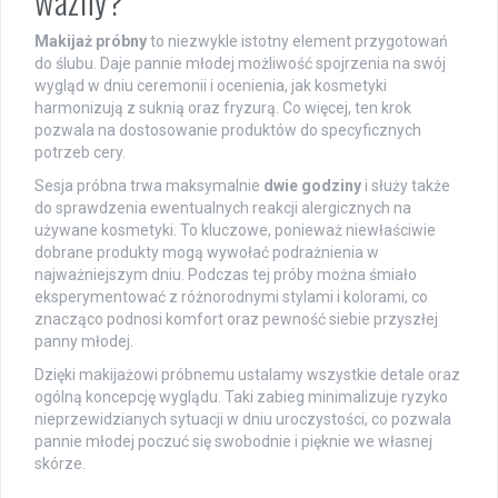
ważny?
Makijaż próbny
to niezwykle istotny element przygotowań
do ślubu. Daje pannie młodej możliwość spojrzenia na swój
wygląd w dniu ceremonii i ocenienia, jak kosmetyki
harmonizują z suknią oraz fryzurą. Co więcej, ten krok
pozwala na dostosowanie produktów do specyficznych
potrzeb cery.
Sesja próbna trwa maksymalnie
dwie godziny
i służy także
do sprawdzenia ewentualnych reakcji alergicznych na
używane kosmetyki. To kluczowe, ponieważ niewłaściwie
dobrane produkty mogą wywołać podrażnienia w
najważniejszym dniu. Podczas tej próby można śmiało
eksperymentować z różnorodnymi stylami i kolorami, co
znacząco podnosi komfort oraz pewność siebie przyszłej
panny młodej.
Dzięki makijażowi próbnemu ustalamy wszystkie detale oraz
ogólną koncepcję wyglądu. Taki zabieg minimalizuje ryzyko
nieprzewidzianych sytuacji w dniu uroczystości, co pozwala
pannie młodej poczuć się swobodnie i pięknie we własnej
skórze.