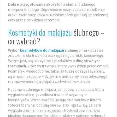
Dobre przygotowanie skóry
to fundament udanego
makijażu ślubnego. Odpowiednie oczyszczanie, nawilżenie
oraz użycie bazy pozwoli uzyskać efekt gładkiej i promiennej
cery przez cały dzień ceremonii.
Kosmetyki do makijażu
ślubnego –
co wybrać?
Wybór
kosmetyków do makijażu
ślubnego
ma kluczowe
znaczenie dla trwałości oraz ogólnego efektu końcowego.
Ważne jest, aby korzystać z produktów o
długotrwałych
formułach
, które wytrzymają intensywny dzień pełen emocji.
Kosmetyki wodoodporne, takie jak tusze do rzęs i eyelinery,
są wręcz niezbędne – dzięki nim unikniemy nieestetycznego
rozmazywania się makijażu w chwilach wzruszeń.
Podstawą udanego makijażu jest odpowiednia baza, która
wygładza skórę i przedłuża trwałość używanych
kosmetyków. Warto zwrócić uwagę na produkty z filtrami
fotograficznymi; odbijają one światło i sprawiają, że cera
wygląda promiennie na zdjęciach. Podkład powinien być
idealnie dopasowany do odcienia skóry – najlepiej wybierać