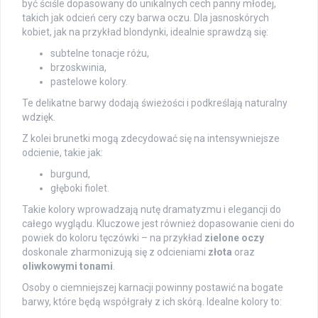
być ściśle dopasowany do unikalnych cech panny młodej,
takich jak odcień cery czy barwa oczu. Dla jasnoskórych
kobiet, jak na przykład blondynki, idealnie sprawdzą się:
subtelne tonacje różu,
brzoskwinia,
pastelowe kolory.
Te delikatne barwy dodają świeżości i podkreślają naturalny
wdzięk.
Z kolei brunetki mogą zdecydować się na intensywniejsze
odcienie, takie jak:
burgund,
głęboki fiolet.
Takie kolory wprowadzają nutę dramatyzmu i elegancji do
całego wyglądu. Kluczowe jest również dopasowanie cieni do
powiek do koloru tęczówki – na przykład
zielone oczy
doskonale zharmonizują się z odcieniami
złota
oraz
oliwkowymi tonami
.
Osoby o ciemniejszej karnacji powinny postawić na bogate
barwy, które będą współgrały z ich skórą. Idealne kolory to: