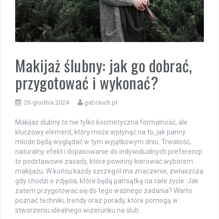
Makijaż ślubny: jak go dobrać,
przygotować i wykonać?
26 grudnia 2024
gabciuch.pl
Makijaż ślubny to nie tylko kosmetyczna formalność, ale
kluczowy element, który może wpłynąć na to, jak panny
młode będą wyglądać w tym wyjątkowym dniu. Trwałość,
naturalny efekt i dopasowanie do indywidualnych preferencji
to podstawowe zasady, które powinny kierować wyborem
makijażu. W końcu każdy szczegół ma znaczenie, zwłaszcza
gdy chodzi o zdjęcia, które będą pamiątką na całe życie. Jak
zatem przygotować się do tego ważnego zadania? Warto
poznać techniki, trendy oraz porady, które pomogą w
stworzeniu idealnego wizerunku na ślub.