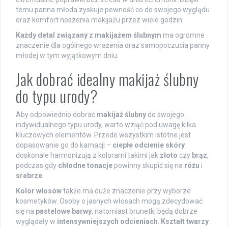
temu panna młoda zyskuje pewność co do swojego wyglądu
oraz komfort noszenia makijażu przez wiele godzin.
Każdy detal związany z makijażem ślubnym
ma ogromne
znaczenie dla ogólnego wrażenia oraz samopoczucia panny
młodej w tym wyjątkowym dniu.
Jak dobrać idealny makijaż ślubny
do typu urody?
Aby odpowiednio dobrać
makijaż ślubny
do swojego
indywidualnego typu urody, warto wziąć pod uwagę kilka
kluczowych elementów. Przede wszystkim istotne jest
dopasowanie go do karnacji –
ciepłe odcienie skóry
doskonale harmonizują z kolorami takimi jak
złoto
czy
brąz
,
podczas gdy
chłodne tonacje
powinny skupić się na
różu
i
srebrze
.
Kolor włosów
także ma duże znaczenie przy wyborze
kosmetyków. Osoby o jasnych włosach mogą zdecydować
się na
pastelowe barwy
, natomiast brunetki będą dobrze
wyglądały w
intensywniejszych odcieniach
.
Kształt twarzy