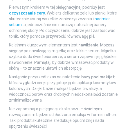
Pierwszym krokiem w tej pielęgnacyjnej podróży jest
oczyszczanie cery
. Wybierz delikatne żele lub pianki, które
skutecznie usuną wszelkie zanieczyszczenia i
nadmiar
sebum
, a jednocześnie nie naruszą naturalnej bariery
ochronnej skóry. Po oczyszczeniu dobrze jest zastosować
tonik, który pomoże przywrócić równowagę pH.
Kolejnym kluczowym elementem jest
nawilżenie
. Możesz
sięgnąć po nawilżającą mgiełkę oraz lekkie serum. Mgiełka
szybko doda świeżości cerze, a serum zapewni jej głębokie
nawodnienie. Pamiętaj, by dobrze wmasować produkty w
skórę – to znacznie ułatwi ich absorpcję.
Następnie przyszedł czas na nałożenie
bazy pod makijaż
,
która wygładzi cerę i przygotuje ją do aplikacji kosmetyków
kolorowych. Dzięki bazie makijaż będzie trwalszy, a
widoczność porów oraz drobnych niedoskonałości zostanie
zminimalizowana.
Nie zapominaj o pielęgnacji okolic oczu – świetnym
rozwiązaniem będzie schłodzona emulsja w formie roll-on.
Taki produkt skutecznie zredukuje opuchliznę i nada
spojrzeniu świeżości.