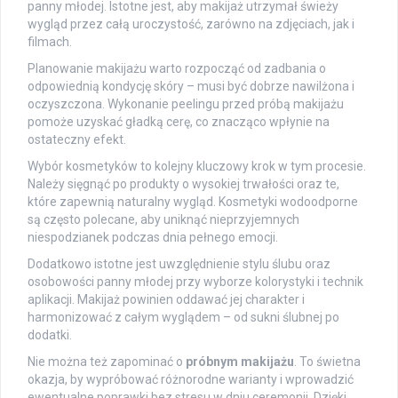
panny młodej. Istotne jest, aby makijaż utrzymał świeży
wygląd przez całą uroczystość, zarówno na zdjęciach, jak i
filmach.
Planowanie makijażu warto rozpocząć od zadbania o
odpowiednią kondycję skóry – musi być dobrze nawilżona i
oczyszczona. Wykonanie peelingu przed próbą makijażu
pomoże uzyskać gładką cerę, co znacząco wpłynie na
ostateczny efekt.
Wybór kosmetyków to kolejny kluczowy krok w tym procesie.
Należy sięgnąć po produkty o wysokiej trwałości oraz te,
które zapewnią naturalny wygląd. Kosmetyki wodoodporne
są często polecane, aby uniknąć nieprzyjemnych
niespodzianek podczas dnia pełnego emocji.
Dodatkowo istotne jest uwzględnienie stylu ślubu oraz
osobowości panny młodej przy wyborze kolorystyki i technik
aplikacji. Makijaż powinien oddawać jej charakter i
harmonizować z całym wyglądem – od sukni ślubnej po
dodatki.
Nie można też zapominać o
próbnym makijażu
. To świetna
okazja, by wypróbować różnorodne warianty i wprowadzić
ewentualne poprawki bez stresu w dniu ceremonii. Dzięki