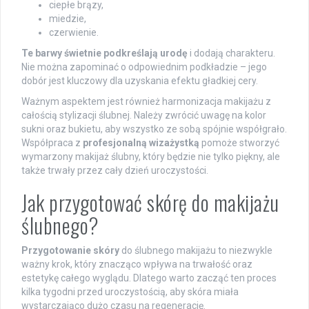
ciepłe brązy,
miedzie,
czerwienie.
Te barwy świetnie podkreślają urodę
i dodają charakteru.
Nie można zapominać o odpowiednim podkładzie – jego
dobór jest kluczowy dla uzyskania efektu gładkiej cery.
Ważnym aspektem jest również harmonizacja makijażu z
całością stylizacji ślubnej. Należy zwrócić uwagę na kolor
sukni oraz bukietu, aby wszystko ze sobą spójnie współgrało.
Współpraca z
profesjonalną wizażystką
pomoże stworzyć
wymarzony makijaż ślubny, który będzie nie tylko piękny, ale
także trwały przez cały dzień uroczystości.
Jak przygotować skórę do makijażu
ślubnego?
Przygotowanie skóry
do ślubnego makijażu to niezwykle
ważny krok, który znacząco wpływa na trwałość oraz
estetykę całego wyglądu. Dlatego warto zacząć ten proces
kilka tygodni przed uroczystością, aby skóra miała
wystarczająco dużo czasu na regenerację.