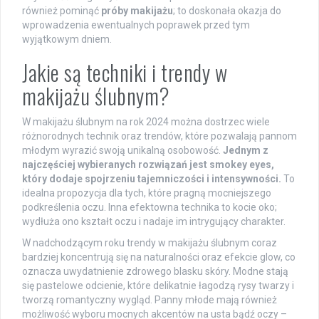
również pominąć
próby makijażu
; to doskonała okazja do
wprowadzenia ewentualnych poprawek przed tym
wyjątkowym dniem.
Jakie są techniki i trendy w
makijażu ślubnym?
W makijażu ślubnym na rok 2024 można dostrzec wiele
różnorodnych technik oraz trendów, które pozwalają pannom
młodym wyrazić swoją unikalną osobowość.
Jednym z
najczęściej wybieranych rozwiązań jest smokey eyes,
który dodaje spojrzeniu tajemniczości i intensywności.
To
idealna propozycja dla tych, które pragną mocniejszego
podkreślenia oczu. Inna efektowna technika to kocie oko;
wydłuża ono kształt oczu i nadaje im intrygujący charakter.
W nadchodzącym roku trendy w makijażu ślubnym coraz
bardziej koncentrują się na naturalności oraz efekcie glow, co
oznacza uwydatnienie zdrowego blasku skóry. Modne stają
się pastelowe odcienie, które delikatnie łagodzą rysy twarzy i
tworzą romantyczny wygląd. Panny młode mają również
możliwość wyboru mocnych akcentów na usta bądź oczy –