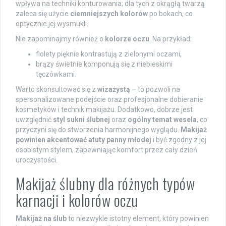
wpływa na techniki konturowania; dla tych z okrągłą twarzą
zaleca się użycie
ciemniejszych kolorów
po bokach, co
optycznie jej wysmukli.
Nie zapominajmy również o
kolorze oczu
. Na przykład:
fiolety pięknie kontrastują z zielonymi oczami,
brązy świetnie komponują się z niebieskimi
tęczówkami.
Warto skonsultować się z
wizażystą
– to pozwoli na
spersonalizowane podejście oraz profesjonalne dobieranie
kosmetyków i technik makijażu. Dodatkowo, dobrze jest
uwzględnić
styl sukni ślubnej
oraz
ogólny temat wesela
, co
przyczyni się do stworzenia harmonijnego wyglądu.
Makijaż
powinien akcentować atuty panny młodej
i być zgodny z jej
osobistym stylem, zapewniając komfort przez cały dzień
uroczystości.
Makijaż ślubny dla różnych typów
karnacji i kolorów oczu
Makijaż na ślub
to niezwykle istotny element, który powinien