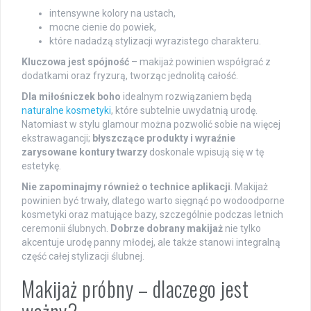
intensywne kolory na ustach,
mocne cienie do powiek,
które nadadzą stylizacji wyrazistego charakteru.
Kluczowa jest spójność
– makijaż powinien współgrać z
dodatkami oraz fryzurą, tworząc jednolitą całość.
Dla miłośniczek boho
idealnym rozwiązaniem będą
naturalne kosmetyki
, które subtelnie uwydatnią urodę.
Natomiast w stylu glamour można pozwolić sobie na więcej
ekstrawagancji;
błyszczące produkty i wyraźnie
zarysowane kontury twarzy
doskonale wpisują się w tę
estetykę.
Nie zapominajmy również o technice aplikacji
. Makijaż
powinien być trwały, dlatego warto sięgnąć po wodoodporne
kosmetyki oraz matujące bazy, szczególnie podczas letnich
ceremonii ślubnych.
Dobrze dobrany makijaż
nie tylko
akcentuje urodę panny młodej, ale także stanowi integralną
część całej stylizacji ślubnej.
Makijaż próbny – dlaczego jest