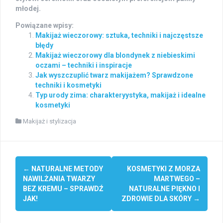
młodej.
Powiązane wpisy:
Makijaż wieczorowy: sztuka, techniki i najczęstsze
błędy
Makijaż wieczorowy dla blondynek z niebieskimi
oczami – techniki i inspiracje
Jak wyszczuplić twarz makijażem? Sprawdzone
techniki i kosmetyki
Typ urody zima: charakteryystyka, makijaż i idealne
kosmetyki
Makijaż i stylizacja
Post
←
NATURALNE METODY
KOSMETYKI Z MORZA
navigation
NAWILŻANIA TWARZY
MARTWEGO –
BEZ KREMU – SPRAWDŹ
NATURALNE PIĘKNO I
JAK!
ZDROWIE DLA SKÓRY
→