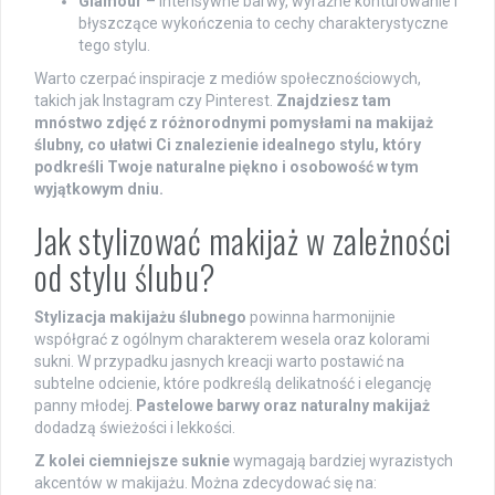
Glamour
– intensywne barwy, wyraźne konturowanie i
błyszczące wykończenia to cechy charakterystyczne
tego stylu.
Warto czerpać inspiracje z mediów społecznościowych,
takich jak Instagram czy Pinterest.
Znajdziesz tam
mnóstwo zdjęć z różnorodnymi pomysłami na makijaż
ślubny, co ułatwi Ci znalezienie idealnego stylu, który
podkreśli Twoje naturalne piękno i osobowość w tym
wyjątkowym dniu.
Jak stylizować makijaż w zależności
od stylu ślubu?
Stylizacja makijażu ślubnego
powinna harmonijnie
współgrać z ogólnym charakterem wesela oraz kolorami
sukni. W przypadku jasnych kreacji warto postawić na
subtelne odcienie, które podkreślą delikatność i elegancję
panny młodej.
Pastelowe barwy oraz naturalny makijaż
dodadzą świeżości i lekkości.
Z kolei ciemniejsze suknie
wymagają bardziej wyrazistych
akcentów w makijażu. Można zdecydować się na: