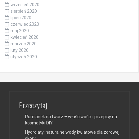
wrzesień 2020
sierpień 2020
lipiec 2020
czerwiec 2020
maj 2020
kwiecień 2020
marzec 2020
luty 2020
styczeń 2020
Przeczytaj
Rumianek na twarz – właściwości i przepisy na
kosmetyki DIY
Hydrolaty: naturalne wody kwiatowe dla zdrowej
skóry