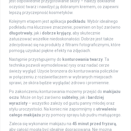
jest odpowiednie przygotowanie skóry – należy dokładnie
oczyścić twarz i nawilżyć ją dobranym kremem, co zapewni
lepszą przyczepność kosmetyków.
Kolejnym etapem jest aplikacja
podkładu
. Wybór idealnego
podkładu ma kluczowe znaczenie; powinien on być zarówno
długotrwały
, jak i
dobrze kryjący
, aby skutecznie
zatuszować wszelkie niedoskonałości. Dobrze jest także
zdecydować się na produkty z filtrami fotograficznymi, które
pomogą uzyskać piękne efekty na zdjęciach.
Następnie przystępujemy do
konturowania twarzy
. Ta
technika pozwoli wymodelować rysy oraz nadać cerze
świeży wygląd. Użycie bronzera do konturowania policzków
w połączeniu z rozświetlaczem w wybranych miejscach
sprawi, że skóra będzie wyglądać zdrowo i promiennie.
Po zakończeniu konturowania możemy przejść do
makijażu
oczu
. Może on być zarówno
subtelny
, jak i
bardziej
wyrazisty
– wszystko zależy od gustu panny młodej oraz
stylu uroczystości. Na koniec nie zapomnijmy o
utrwaleniu
całego makijażu
przy pomocy sprayu lub pudru matującego.
Zaleca się wykonanie makijażu na
45 minut przed fryzurą
,
aby całość mogła być idealnie dopracowana. Nie można