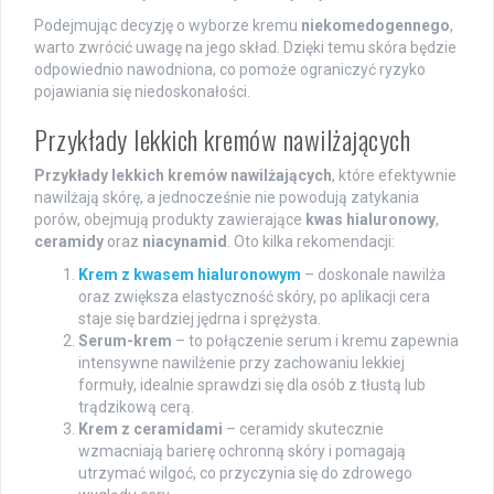
Podejmując decyzję o wyborze kremu
niekomedogennego
,
warto zwrócić uwagę na jego skład. Dzięki temu skóra będzie
odpowiednio nawodniona, co pomoże ograniczyć ryzyko
pojawiania się niedoskonałości.
Przykłady lekkich kremów nawilżających
Przykłady lekkich kremów nawilżających
, które efektywnie
nawilżają skórę, a jednocześnie nie powodują zatykania
porów, obejmują produkty zawierające
kwas hialuronowy
,
ceramidy
oraz
niacynamid
. Oto kilka rekomendacji:
Krem z kwasem hialuronowym
– doskonale nawilża
oraz zwiększa elastyczność skóry, po aplikacji cera
staje się bardziej jędrna i sprężysta.
Serum-krem
– to połączenie serum i kremu zapewnia
intensywne nawilżenie przy zachowaniu lekkiej
formuły, idealnie sprawdzi się dla osób z tłustą lub
trądzikową cerą.
Krem z ceramidami
– ceramidy skutecznie
wzmacniają barierę ochronną skóry i pomagają
utrzymać wilgoć, co przyczynia się do zdrowego