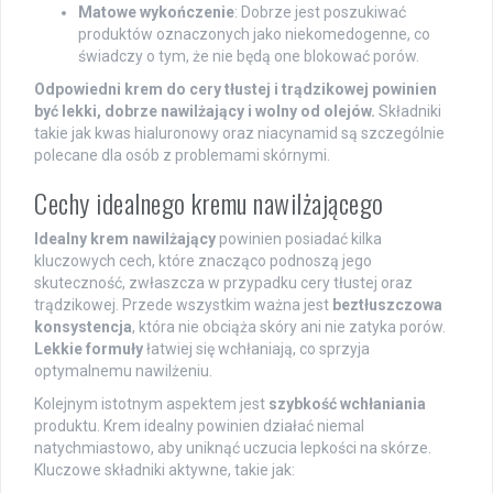
Matowe wykończenie
: Dobrze jest poszukiwać
produktów oznaczonych jako niekomedogenne, co
świadczy o tym, że nie będą one blokować porów.
Odpowiedni krem do cery tłustej i trądzikowej powinien
być lekki, dobrze nawilżający i wolny od olejów.
Składniki
takie jak kwas hialuronowy oraz niacynamid są szczególnie
polecane dla osób z problemami skórnymi.
Cechy idealnego kremu nawilżającego
Idealny krem nawilżający
powinien posiadać kilka
kluczowych cech, które znacząco podnoszą jego
skuteczność, zwłaszcza w przypadku cery tłustej oraz
trądzikowej. Przede wszystkim ważna jest
beztłuszczowa
konsystencja
, która nie obciąża skóry ani nie zatyka porów.
Lekkie formuły
łatwiej się wchłaniają, co sprzyja
optymalnemu nawilżeniu.
Kolejnym istotnym aspektem jest
szybkość wchłaniania
produktu. Krem idealny powinien działać niemal
natychmiastowo, aby uniknąć uczucia lepkości na skórze.
Kluczowe składniki aktywne, takie jak: