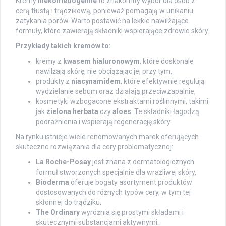
Kremy
niekomedogenne
to znakomity wybór dla osób z
cerą tłustą i trądzikową, ponieważ pomagają w unikaniu
zatykania porów. Warto postawić na lekkie nawilżające
formuły, które zawierają składniki wspierające zdrowie skóry.
Przykłady takich kremów to:
kremy z
kwasem hialuronowym
, które doskonale
nawilżają skórę, nie obciążając jej przy tym,
produkty z
niacynamidem
, które efektywnie regulują
wydzielanie sebum oraz działają przeciwzapalnie,
kosmetyki wzbogacone ekstraktami roślinnymi, takimi
jak
zielona herbata
czy
aloes
. Te składniki łagodzą
podrażnienia i wspierają regenerację skóry.
Na rynku istnieje wiele renomowanych marek oferujących
skuteczne rozwiązania dla cery problematycznej:
La Roche-Posay
jest znana z dermatologicznych
formuł stworzonych specjalnie dla wrażliwej skóry,
Bioderma
oferuje bogaty asortyment produktów
dostosowanych do różnych typów cery, w tym tej
skłonnej do trądziku,
The Ordinary
wyróżnia się prostymi składami i
skutecznymi substancjami aktywnymi.