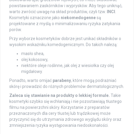
powstawaniem zaskórników i wyprysków. Aby tego uniknąć,
warto zwrócić uwagę na skład produktów, czyli tzw.
INCI
.
Kosmetyki oznaczone jako
niekomedogenne
są
projektowane z myślą o minimalizowaniu ryzyka zatykania
porów.
Przy wyborze kosmetyków dobrze jest unikać składników o
wysokim wskaźniku komedogenicznym. Do takich należą:
masło shea,
olej kokosowy,
niektóre oleje roślinne, jak olej z wiesiołka czy olej
migdałowy.
Ponadto, warto omijać
parabeny
, które mogą podrażniać
skórę i prowadzić do różnych problemów dermatologicznych.
Zaleca się stawianie na produkty o lekkiej formule.
Takie
kosmetyki szybko się wchłaniają i nie pozostawiają tłustego
filmu na powierzchni skóry. Korzystanie z preparatów
przeznaczonych dla cery tłustej lub trądzikowej może
przyczynić się do utrzymania zdrowego wyglądu skóry oraz
zmniejszenia ryzyka występowania niedoskonałości.