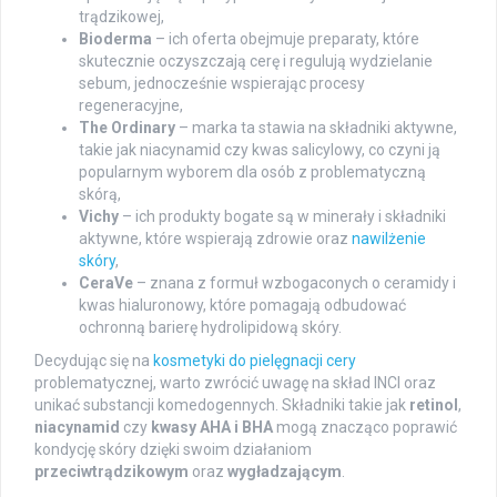
trądzikowej,
Bioderma
– ich oferta obejmuje preparaty, które
skutecznie oczyszczają cerę i regulują wydzielanie
sebum, jednocześnie wspierając procesy
regeneracyjne,
The Ordinary
– marka ta stawia na składniki aktywne,
takie jak niacynamid czy kwas salicylowy, co czyni ją
popularnym wyborem dla osób z problematyczną
skórą,
Vichy
– ich produkty bogate są w minerały i składniki
aktywne, które wspierają zdrowie oraz
nawilżenie
skóry
,
CeraVe
– znana z formuł wzbogaconych o ceramidy i
kwas hialuronowy, które pomagają odbudować
ochronną barierę hydrolipidową skóry.
Decydując się na
kosmetyki do pielęgnacji cery
problematycznej, warto zwrócić uwagę na skład INCI oraz
unikać substancji komedogennych. Składniki takie jak
retinol
,
niacynamid
czy
kwasy AHA i BHA
mogą znacząco poprawić
kondycję skóry dzięki swoim działaniom
przeciwtrądzikowym
oraz
wygładzającym
.