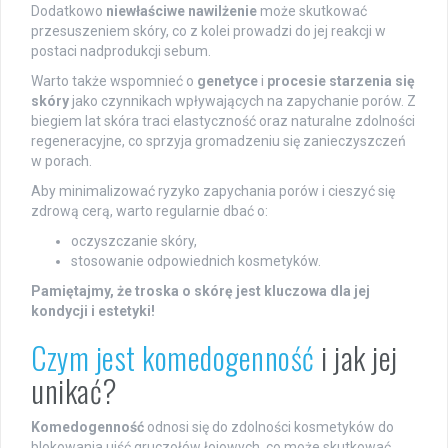
Dodatkowo
niewłaściwe nawilżenie
może skutkować
przesuszeniem skóry, co z kolei prowadzi do jej reakcji w
postaci nadprodukcji sebum.
Warto także wspomnieć o
genetyce
i
procesie starzenia się
skóry
jako czynnikach wpływających na zapychanie porów. Z
biegiem lat skóra traci elastyczność oraz naturalne zdolności
regeneracyjne, co sprzyja gromadzeniu się zanieczyszczeń
w porach.
Aby minimalizować ryzyko zapychania porów i cieszyć się
zdrową cerą, warto regularnie dbać o:
oczyszczanie skóry,
stosowanie odpowiednich kosmetyków.
Pamiętajmy, że troska o skórę jest kluczowa dla jej
kondycji i estetyki!
Czym jest komedogenność
i jak jej
unikać?
Komedogenność
odnosi się do zdolności kosmetyków do
blokowania ujść gruczołów łojowych, co może skutkować