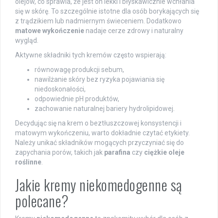
olejów, co sprawia, że jest on lekki i błyskawicznie wchłania
się w skórę. To szczególnie istotne dla osób borykających się
z trądzikiem lub nadmiernym świeceniem. Dodatkowo
matowe wykończenie
nadaje cerze zdrowy i naturalny
wygląd.
Aktywne składniki tych kremów często wspierają:
równowagę produkcji sebum,
nawilżanie skóry bez ryzyka pojawiania się
niedoskonałości,
odpowiednie pH produktów,
zachowanie naturalnej bariery hydrolipidowej.
Decydując się na krem o beztłuszczowej konsystencji i
matowym wykończeniu, warto dokładnie czytać etykiety.
Należy unikać składników mogących przyczyniać się do
zapychania porów, takich jak
parafina
czy
ciężkie oleje
roślinne
.
Jakie kremy niekomedogenne są
polecane?