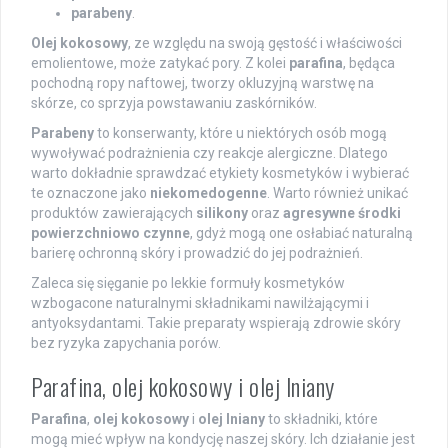
parabeny
.
Olej kokosowy
, ze względu na swoją gęstość i właściwości
emolientowe, może zatykać pory. Z kolei
parafina
, będąca
pochodną ropy naftowej, tworzy okluzyjną warstwę na
skórze, co sprzyja powstawaniu zaskórników.
Parabeny
to konserwanty, które u niektórych osób mogą
wywoływać podrażnienia czy reakcje alergiczne. Dlatego
warto dokładnie sprawdzać etykiety kosmetyków i wybierać
te oznaczone jako
niekomedogenne
. Warto również unikać
produktów zawierających
silikony
oraz
agresywne środki
powierzchniowo czynne
, gdyż mogą one osłabiać naturalną
barierę ochronną skóry i prowadzić do jej podrażnień.
Zaleca się sięganie po lekkie formuły kosmetyków
wzbogacone naturalnymi składnikami nawilżającymi i
antyoksydantami. Takie preparaty wspierają zdrowie skóry
bez ryzyka zapychania porów.
Parafina, olej kokosowy i olej lniany
Parafina
,
olej kokosowy
i
olej lniany
to składniki, które
mogą mieć wpływ na kondycję naszej skóry. Ich działanie jest