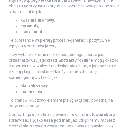
trądzikową. Jego
lekka formuła
zapewnia nawilżenie, nie
obciążając przy tym skóry. Warto zwrócić uwagę na kluczowe
składniki, takie jak:
kwas hialuronowy
,
ceramidy
,
niacynamid
.
Te substancje wspierają proces regeneracji i pozytywnie
wpływają na kondycję cery.
Przy wyborze kremu niekomedogennego dobrze jest
przeanalizować jego skład.
Ekstrakty roślinne
mogą okazać
się pomocne w walce z niedoskonałościami, a jednocześnie
działają kojąco na skórę. Należy unikać substancji
komedogennych, takich jak:
olej kokosowy
,
masło shea
.
To stanowi kluczowy element pielęgnacji cery podatnej na
zatykanie porów.
Oprócz tego dobry krem powinien również
matować skórę
i
sprawdzać się jako
baza pod makijaż
. Dzięki temu możesz
cieszyć się zdrowym wyglądem bez obaw o pojawienie się