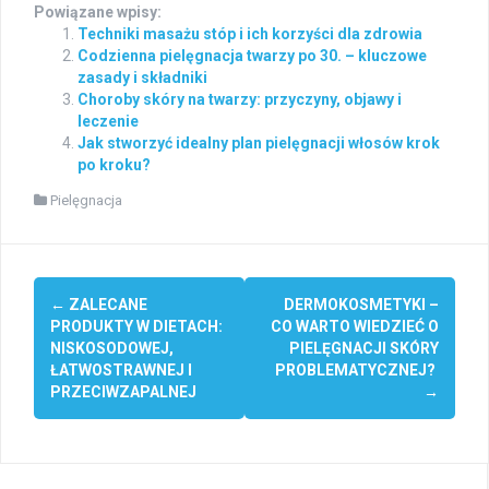
Powiązane wpisy:
Techniki masażu stóp i ich korzyści dla zdrowia
Codzienna pielęgnacja twarzy po 30. – kluczowe
zasady i składniki
Choroby skóry na twarzy: przyczyny, objawy i
leczenie
Jak stworzyć idealny plan pielęgnacji włosów krok
po kroku?
Pielęgnacja
Post
←
ZALECANE
DERMOKOSMETYKI –
navigation
PRODUKTY W DIETACH:
CO WARTO WIEDZIEĆ O
NISKOSODOWEJ,
PIELĘGNACJI SKÓRY
ŁATWOSTRAWNEJ I
PROBLEMATYCZNEJ?
PRZECIWZAPALNEJ
→