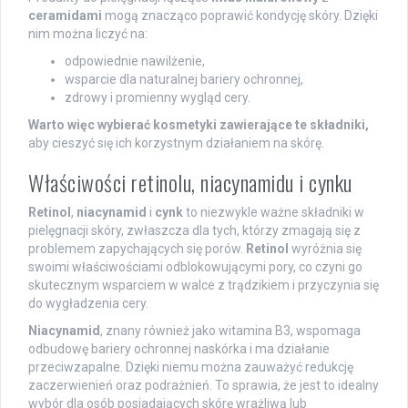
ceramidami
mogą znacząco poprawić kondycję skóry. Dzięki
nim można liczyć na:
odpowiednie nawilżenie,
wsparcie dla naturalnej bariery ochronnej,
zdrowy i promienny wygląd cery.
Warto więc wybierać kosmetyki zawierające te składniki,
aby cieszyć się ich korzystnym działaniem na skórę.
Właściwości retinolu, niacynamidu i cynku
Retinol
,
niacynamid
i
cynk
to niezwykle ważne składniki w
pielęgnacji skóry, zwłaszcza dla tych, którzy zmagają się z
problemem zapychających się porów.
Retinol
wyróżnia się
swoimi właściwościami odblokowującymi pory, co czyni go
skutecznym wsparciem w walce z trądzikiem i przyczynia się
do wygładzenia cery.
Niacynamid
, znany również jako witamina B3, wspomaga
odbudowę bariery ochronnej naskórka i ma działanie
przeciwzapalne. Dzięki niemu można zauważyć redukcję
zaczerwienień oraz podrażnień. To sprawia, że jest to idealny
wybór dla osób posiadających skórę wrażliwą lub