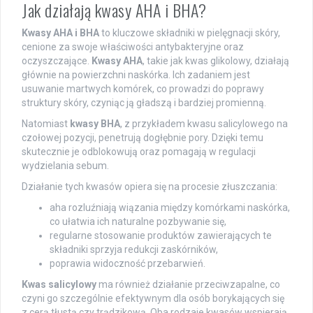
Jak działają kwasy AHA i BHA?
Kwasy AHA i BHA
to kluczowe składniki w pielęgnacji skóry,
cenione za swoje właściwości antybakteryjne oraz
oczyszczające.
Kwasy AHA
, takie jak kwas glikolowy, działają
głównie na powierzchni naskórka. Ich zadaniem jest
usuwanie martwych komórek, co prowadzi do poprawy
struktury skóry, czyniąc ją gładszą i bardziej promienną.
Natomiast
kwasy BHA
, z przykładem kwasu salicylowego na
czołowej pozycji, penetrują dogłębnie pory. Dzięki temu
skutecznie je odblokowują oraz pomagają w regulacji
wydzielania sebum.
Działanie tych kwasów opiera się na procesie złuszczania:
aha rozluźniają wiązania między komórkami naskórka,
co ułatwia ich naturalne pozbywanie się,
regularne stosowanie produktów zawierających te
składniki sprzyja redukcji zaskórników,
poprawia widoczność przebarwień.
Kwas salicylowy
ma również działanie przeciwzapalne, co
czyni go szczególnie efektywnym dla osób borykających się
z cerą tłustą czy trądzikową. Oba rodzaje kwasów wspierają