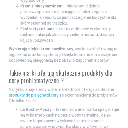
wyglądu cery.
Krem z niacynamidem
– niacynamid działa
przeciwzapalnie i rozjaśniająco, a także reguluje
wydzielanie sebum, co jest szczególnie korzystne dla
skóry skłonnej do trądziku.
Ekstrakty roślinne
– kremy obfitujące w ekstrakty
roślinne, takie jak aloes czy zielona herbata, działają
kojąco i odżywczo.
Wybierając lekki krem nawilżający
, warto zwrócić uwagę na
jego skład oraz konsystencję. Dzięki temu można cieszyć się
odpowiednią pielęgnacją bez obaw o zapychanie porów.
Jakie marki oferują skuteczne produkty dla
cery problematycznej?
Na rynku znajdziemy wiele marek, które oferują skuteczne
produkty do pielęgnacji cery
ze skłonnościami do problemów.
Oto kilka z nich:
La Roche-Posay
– ta renomowana marka specjalizuje
się w kosmetykach na bazie wody termalnej, dzięki
swoim łagodzącym właściwościom doskonale
sprawdzają się w przypadku skóry wrażliwej oraz