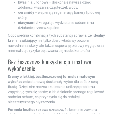
kwas hialuronowy
– doskonale nawilża dzięki
zdolności wiązania cząsteczek wody,
ceramidy
– wspierają regenerację bariery lipidowej
skóry,
niacynamid
– reguluje wydzielanie sebum i ma
działanie przeciwzapalne.
Odpowiednia kombinacja tych substancji sprawia, że
idealny
krem nawilżający
nie tylko dba o właściwy poziom
nawodnienia skóry, ale także wspiera jej zdrowy wygląd oraz
minimalizuje ryzyko pojawiania się niedoskonałości.
Beztłuszczowa konsystencja i matowe
wykończenie
Kremy o lekkiej, beztłuszczowej formule
i
matowym
wykończeniu
stanowią doskonały wybór dla osób z cerą
tłustą. Dzięki nim można skutecznie uniknąć problemu
zapychających się porów, a ich działanie pomaga regulować
nadmiar sebum, co przyczynia się do redukcji
nieestetycznego błyszczenia.
Formuła beztłuszczowa
oznacza, że krem nie zawiera