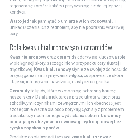
regenerację komórek skóry i przyczyniają się do jej lepszej
kondycji.
Warto jednak pamiętać o umiarze w ich stosowaniu
i
unikać łączenia ich z retinolem, aby nie podrażnić wrażliwej
cery.
Rola kwasu hialuronowego i ceramidów
Kwas hialuronowy
oraz
ceramidy
odgrywają kluczową rolę
w pielęgnacji skóry, szczególnie w przypadku cery tłustej i
trądzikowej.
Kwas hialuronowy
słynie ze swojej zdolności do
przyciągania i zatrzymywania wilgoci, co sprawia, że skóra
staje się intensywnie nawilżona, elastyczna i gładka.
Ceramidy
to lipidy, które wzmacniają ochronną barierę
naszej skóry. Działają jak tarcza przed utratą wilgoci oraz
szkodliwymi czynnikami zewnętrznymi. Ich obecność jest
szczególnie ważna dla osób borykających się z problemem
trądziku czy nadmiernego wydzielania sebum.
Ceramidy
pomagają w utrzymaniu równowagi hydrolipidowej bez
ryzyka zapchania porów.
Produkty do pielęgnacji łączące
kwas hialuronowy
z