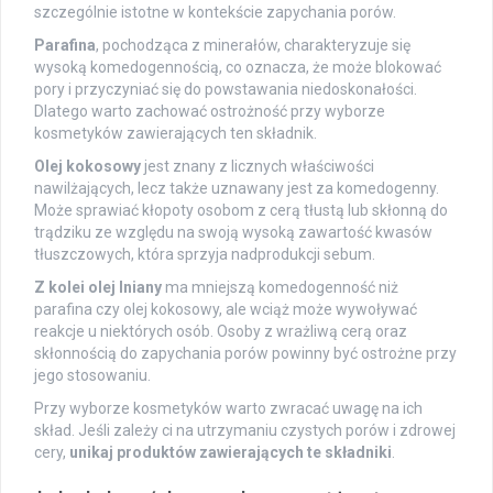
szczególnie istotne w kontekście zapychania porów.
Parafina
, pochodząca z minerałów, charakteryzuje się
wysoką komedogennością, co oznacza, że może blokować
pory i przyczyniać się do powstawania niedoskonałości.
Dlatego warto zachować ostrożność przy wyborze
kosmetyków zawierających ten składnik.
Olej kokosowy
jest znany z licznych właściwości
nawilżających, lecz także uznawany jest za komedogenny.
Może sprawiać kłopoty osobom z cerą tłustą lub skłonną do
trądziku ze względu na swoją wysoką zawartość kwasów
tłuszczowych, która sprzyja nadprodukcji sebum.
Z kolei olej lniany
ma mniejszą komedogenność niż
parafina czy olej kokosowy, ale wciąż może wywoływać
reakcje u niektórych osób. Osoby z wrażliwą cerą oraz
skłonnością do zapychania porów powinny być ostrożne przy
jego stosowaniu.
Przy wyborze kosmetyków warto zwracać uwagę na ich
skład. Jeśli zależy ci na utrzymaniu czystych porów i zdrowej
cery,
unikaj produktów zawierających te składniki
.