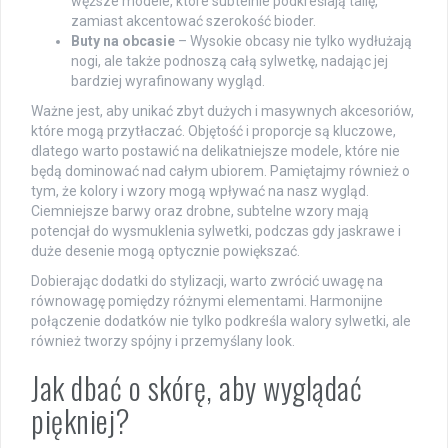
węższe modele, które subtelnie podkreślają talię,
zamiast akcentować szerokość bioder.
Buty na obcasie
– Wysokie obcasy nie tylko wydłużają
nogi, ale także podnoszą całą sylwetkę, nadając jej
bardziej wyrafinowany wygląd.
Ważne jest, aby unikać zbyt dużych i masywnych akcesoriów,
które mogą przytłaczać. Objętość i proporcje są kluczowe,
dlatego warto postawić na delikatniejsze modele, które nie
będą dominować nad całym ubiorem. Pamiętajmy również o
tym, że kolory i wzory mogą wpływać na nasz wygląd.
Ciemniejsze barwy oraz drobne, subtelne wzory mają
potencjał do wysmuklenia sylwetki, podczas gdy jaskrawe i
duże desenie mogą optycznie powiększać.
Dobierając dodatki do stylizacji, warto zwrócić uwagę na
równowagę pomiędzy różnymi elementami. Harmonijne
połączenie dodatków nie tylko podkreśla walory sylwetki, ale
również tworzy spójny i przemyślany look.
Jak dbać o skórę, aby wyglądać
piękniej?