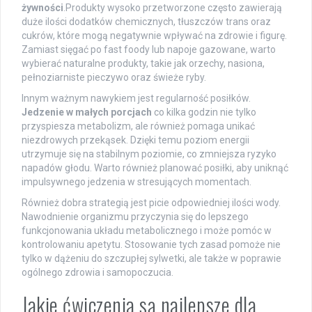
żywności
.Produkty wysoko przetworzone często zawierają
duże ilości dodatków chemicznych, tłuszczów trans oraz
cukrów, które mogą negatywnie wpływać na zdrowie i figurę.
Zamiast sięgać po fast foody lub napoje gazowane, warto
wybierać naturalne produkty, takie jak orzechy, nasiona,
pełnoziarniste pieczywo oraz świeże ryby.
Innym ważnym nawykiem jest regularność posiłków.
Jedzenie w małych porcjach
co kilka godzin nie tylko
przyspiesza metabolizm, ale również pomaga unikać
niezdrowych przekąsek. Dzięki temu poziom energii
utrzymuje się na stabilnym poziomie, co zmniejsza ryzyko
napadów głodu. Warto również planować posiłki, aby uniknąć
impulsywnego jedzenia w stresujących momentach.
Również dobra strategią jest picie odpowiedniej ilości wody.
Nawodnienie organizmu przyczynia się do lepszego
funkcjonowania układu metabolicznego i może pomóc w
kontrolowaniu apetytu. Stosowanie tych zasad pomoże nie
tylko w dążeniu do szczupłej sylwetki, ale także w poprawie
ogólnego zdrowia i samopoczucia.
Jakie ćwiczenia są najlepsze dla