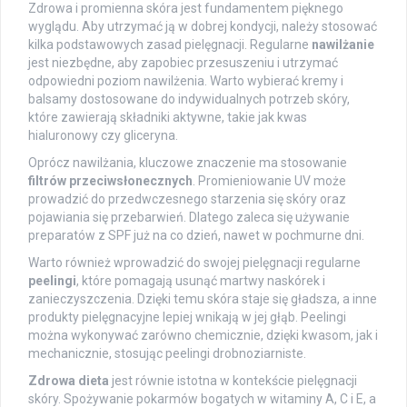
Zdrowa i promienna skóra jest fundamentem pięknego
wyglądu. Aby utrzymać ją w dobrej kondycji, należy stosować
kilka podstawowych zasad pielęgnacji. Regularne
nawilżanie
jest niezbędne, aby zapobiec przesuszeniu i utrzymać
odpowiedni poziom nawilżenia. Warto wybierać kremy i
balsamy dostosowane do indywidualnych potrzeb skóry,
które zawierają składniki aktywne, takie jak kwas
hialuronowy czy gliceryna.
Oprócz nawilżania, kluczowe znaczenie ma stosowanie
filtrów przeciwsłonecznych
. Promieniowanie UV może
prowadzić do przedwczesnego starzenia się skóry oraz
pojawiania się przebarwień. Dlatego zaleca się używanie
preparatów z SPF już na co dzień, nawet w pochmurne dni.
Warto również wprowadzić do swojej pielęgnacji regularne
peelingi
, które pomagają usunąć martwy naskórek i
zanieczyszczenia. Dzięki temu skóra staje się gładsza, a inne
produkty pielęgnacyjne lepiej wnikają w jej głąb. Peelingi
można wykonywać zarówno chemicznie, dzięki kwasom, jak i
mechanicznie, stosując peelingi drobnoziarniste.
Zdrowa dieta
jest równie istotna w kontekście pielęgnacji
skóry. Spożywanie pokarmów bogatych w witaminy A, C i E, a