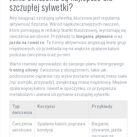
szczupłej sylwetki?
Aby osiągnąć szczupłą sylwetkę, kluczowa jest regularna
aktywność fizyczna. Wśród najskuteczniejszych ćwiczeń,
które pomagają w redukcji tkanki tłuszczowej, wyróżniają się
ćwiczenia aerobowe. Przykłady to
bieganie
,
pływanie
oraz
jazda na rowerze
. Te formy aktywności angażują wiele grup
mięśniowych, co przekłada się na większe spalanie kalorii
podczas ćwiczenia oraz po nim.
Warto również wprowadzić do swojego planu treningowego
trening siłowy
. Ćwiczenia z obciążeniem, takie jak
podnoszenie ciężarów czy wykorzystanie własnej masy ciała
(np. pompki, przysiady), zwiększają masę mięśniową. Mięśnie
spala więcej kalorii, nawet w spoczynku, co przyspiesza
metabolizm i ułatwia utrzymanie szczupłej sylwetki.
Typ
Korzyści
Przykłady
ćwiczenia
Ćwiczenia
Spalanie kalorii, poprawa
Bieganie,
aerobowe
kondycji
pływanie, jazda
na rowerze