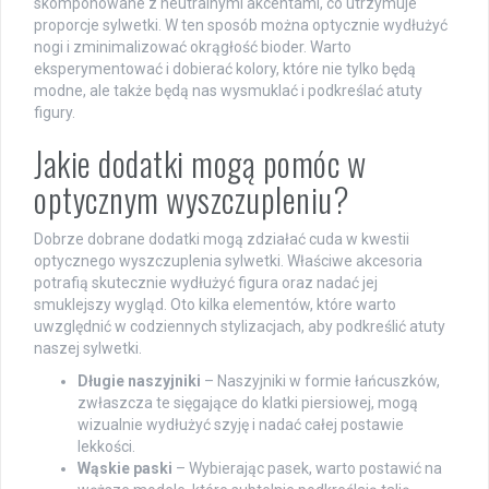
skomponowane z neutralnymi akcentami, co utrzymuje
proporcje sylwetki. W ten sposób można optycznie wydłużyć
nogi i zminimalizować okrągłość bioder. Warto
eksperymentować i dobierać kolory, które nie tylko będą
modne, ale także będą nas wysmuklać i podkreślać atuty
figury.
Jakie dodatki mogą pomóc w
optycznym wyszczupleniu?
Dobrze dobrane dodatki mogą zdziałać cuda w kwestii
optycznego wyszczuplenia sylwetki. Właściwe akcesoria
potrafią skutecznie wydłużyć figura oraz nadać jej
smuklejszy wygląd. Oto kilka elementów, które warto
uwzględnić w codziennych stylizacjach, aby podkreślić atuty
naszej sylwetki.
Długie naszyjniki
– Naszyjniki w formie łańcuszków,
zwłaszcza te sięgające do klatki piersiowej, mogą
wizualnie wydłużyć szyję i nadać całej postawie
lekkości.
Wąskie paski
– Wybierając pasek, warto postawić na