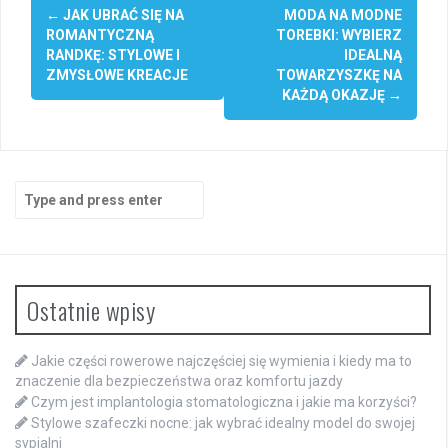
Post
←
JAK UBRAĆ SIĘ NA
MODA NA MODNE
navigation
ROMANTYCZNĄ
TOREBKI: WYBIERZ
RANDKĘ: STYLOWE I
IDEALNĄ
ZMYSŁOWE KREACJE
TOWARZYSZKĘ NA
KAŻDĄ OKAZJĘ
→
Search
for:
Ostatnie wpisy
Jakie części rowerowe najczęściej się wymienia i kiedy ma to
znaczenie dla bezpieczeństwa oraz komfortu jazdy
Czym jest implantologia stomatologiczna i jakie ma korzyści?
Stylowe szafeczki nocne: jak wybrać idealny model do swojej
sypialni