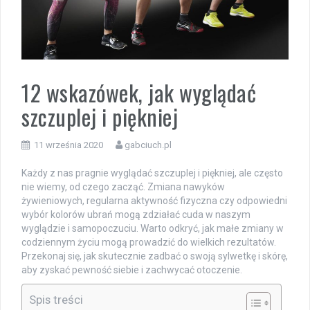
12 wskazówek, jak wyglądać
szczuplej i piękniej
11 września 2020
gabciuch.pl
Każdy z nas pragnie wyglądać szczuplej i piękniej, ale często
nie wiemy, od czego zacząć. Zmiana nawyków
żywieniowych, regularna aktywność fizyczna czy odpowiedni
wybór kolorów ubrań mogą zdziałać cuda w naszym
wyglądzie i samopoczuciu. Warto odkryć, jak małe zmiany w
codziennym życiu mogą prowadzić do wielkich rezultatów.
Przekonaj się, jak skutecznie zadbać o swoją sylwetkę i skórę,
aby zyskać pewność siebie i zachwycać otoczenie.
Spis treści