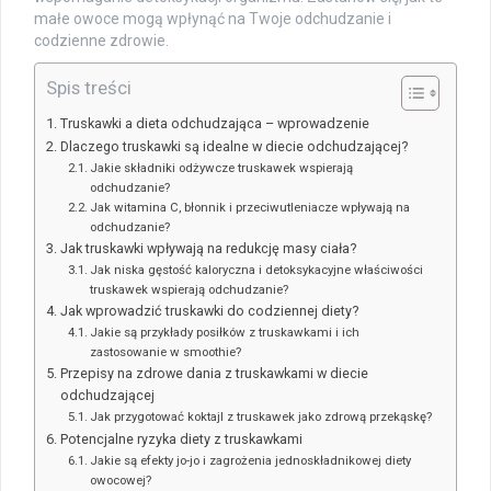
małe owoce mogą wpłynąć na Twoje odchudzanie i
codzienne zdrowie.
Spis treści
Truskawki a dieta odchudzająca – wprowadzenie
Dlaczego truskawki są idealne w diecie odchudzającej?
Jakie składniki odżywcze truskawek wspierają
odchudzanie?
Jak witamina C, błonnik i przeciwutleniacze wpływają na
odchudzanie?
Jak truskawki wpływają na redukcję masy ciała?
Jak niska gęstość kaloryczna i detoksykacyjne właściwości
truskawek wspierają odchudzanie?
Jak wprowadzić truskawki do codziennej diety?
Jakie są przykłady posiłków z truskawkami i ich
zastosowanie w smoothie?
Przepisy na zdrowe dania z truskawkami w diecie
odchudzającej
Jak przygotować koktajl z truskawek jako zdrową przekąskę?
Potencjalne ryzyka diety z truskawkami
Jakie są efekty jo-jo i zagrożenia jednoskładnikowej diety
owocowej?