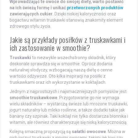
Wprowadzając te owoce do swojej diety, warto postawić
na ich świeżą formę i unikać
przetworzonych produktów
zawierających cukier.
Dzięki niskiej kaloryczności oraz
bogactwu witamin truskawki stanowią znakomity element
zdrowego stylu życia.
Jakie są przykłady posiłków z truskawkami i
ich zastosowanie w smoothie?
Truskawki
to niezwykle wszechstronny składnik, który
doskonale sprawdza się w smoothie. Oprócz dodania
naturalnej słodyczy, wzbogacają naszą dietę o cenne
wartości odżywcze. Oto kilka inspiracji na posiłki z
truskawkami oraz ich wykorzystanie w koktajlach.
Jednym z najprostszych i najsmaczniejszych pomysłów jest
smoothie truskawkowe
. Przygotowanie go nie wymaga
wielu składników – wystarczą świeże lub mrożone truskawki,
jogurt naturalny lub mleko roślinne, a także dodatki takie jak
banany czy szpinak. Taki koktajl nie tylko dostarcza błonnika i
witamin, ale również charakteryzuje się niską kalorycznością.
Kolejną smaczną propozycją są
sałatki owocowe
. Można w
nich łączyć truskawki z innymi owocami, takimi jak kiwi czy