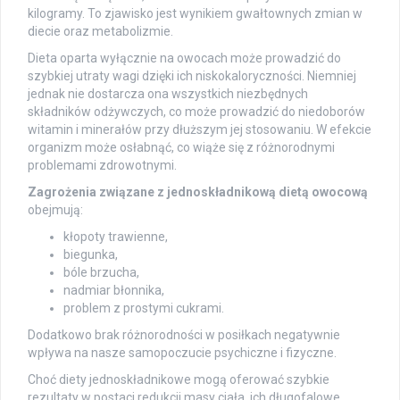
kilogramy. To zjawisko jest wynikiem gwałtownych zmian w
diecie oraz metabolizmie.
Dieta oparta wyłącznie na owocach może prowadzić do
szybkiej utraty wagi dzięki ich niskokaloryczności. Niemniej
jednak nie dostarcza ona wszystkich niezbędnych
składników odżywczych, co może prowadzić do niedoborów
witamin i minerałów przy dłuższym jej stosowaniu. W efekcie
organizm może osłabnąć, co wiąże się z różnorodnymi
problemami zdrowotnymi.
Zagrożenia związane z jednoskładnikową dietą owocową
obejmują:
kłopoty trawienne,
biegunka,
bóle brzucha,
nadmiar błonnika,
problem z prostymi cukrami.
Dodatkowo brak różnorodności w posiłkach negatywnie
wpływa na nasze samopoczucie psychiczne i fizyczne.
Choć diety jednoskładnikowe mogą oferować szybkie
rezultaty w postaci redukcji masy ciała, ich długofalowe