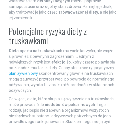
właściwościom
detoksykacyjnym
można poprawić
samopoczucie oraz ogólny stan zdrowia. Pamiętaj jednak,
aby traktować je jako część
zrównoważonej diety
, a nie jako
jej zamiennik.
Potencjalne ryzyka diety z
truskawkami
Dieta oparta na truskawkach
ma wiele korzyści, ale wiąże
się również z pewnymi zagrożeniami. Jednym z
największych ryzyk jest
efekt jo-jo
, który często pojawia się
po zakończeniu takiej diety. Osoby stosujące rygorystyczny
plan żywieniowy
skoncentrowany głównie na truskawkach
mogą zauważyć przyrost wagi po powrocie do normalnego
odżywiania, wynika to z braku różnorodności w składnikach
odżywczych.
Co więcej, dieta, która skupia się wyłącznie na truskawkach,
może prowadzić do
niedoborów pokarmowych
. Tego
rodzaju jadłospis nie zapewnia organizmowi wszystkich
niezbędnych substancji odżywczych potrzebnych do jego
prawidłowego funkcjonowania. Skutkiem tego mogą być: