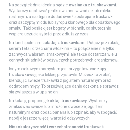
Na początek dnia idealna będzie
owsianka z truskawkami
.
Wystarczy ugotować płatki owsiane w wodzie lub mleku
roślinnym, a następnie dodać świeżo pokrojone truskawki
oraz szczyptę miodu lub syropu klonowego dla dodatkowego
smaku. Taki posiłek jest bogaty w błonnik, co skutecznie
wspiera uczucie sytości przez dłuższy czas.
Na lunch polecam
sałatkę z truskawkami
. Połącz je z rukolą,
serem feta i orzechami włoskimi – to połączenie nie tylko
zachwyca walorami smakowymi, ale także dostarcza wielu
cennych składników odżywczych potrzebnych organizmowi.
Innym ciekawym pomysłem jest przygotowanie
zupy
truskawkowej
jako lekkiej przystawki. Możesz to zrobić,
blendując świeże truskawki z jogurtem naturalnym oraz
dodatkiem mięty. To orzeźwiające danie doskonale sprawdzi
się zwłaszcza w upalne dni.
Na kolację proponuję
koktajl truskawkowy
. Wystarczy
zmiksować świeże lub mrożone owoce ze jogurtem
naturalnym oraz dodać banana lub szpinak, aby wzbogacić
napój o jeszcze więcej wartości odżywczych.
Niskokaloryczność i wszechstronność truskawek