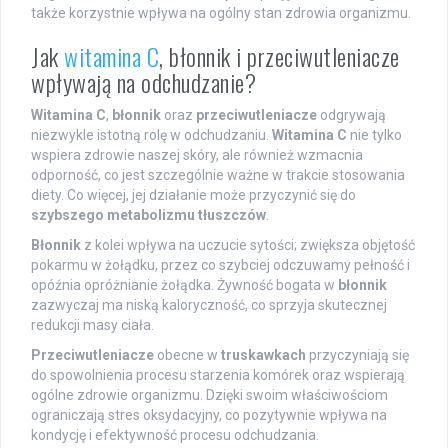
także korzystnie wpływa na ogólny stan zdrowia organizmu.
Jak
witamina C
, błonnik i przeciwutleniacze
wpływają na odchudzanie?
Witamina C
,
błonnik
oraz
przeciwutleniacze
odgrywają
niezwykle istotną rolę w odchudzaniu.
Witamina C
nie tylko
wspiera zdrowie naszej skóry, ale również wzmacnia
odporność, co jest szczególnie ważne w trakcie stosowania
diety. Co więcej, jej działanie może przyczynić się do
szybszego metabolizmu tłuszczów
.
Błonnik
z kolei wpływa na uczucie sytości; zwiększa objętość
pokarmu w żołądku, przez co szybciej odczuwamy pełność i
opóźnia opróżnianie żołądka. Żywność bogata w
błonnik
zazwyczaj ma niską kaloryczność, co sprzyja skutecznej
redukcji masy ciała.
Przeciwutleniacze
obecne w
truskawkach
przyczyniają się
do spowolnienia procesu starzenia komórek oraz wspierają
ogólne zdrowie organizmu. Dzięki swoim właściwościom
ograniczają stres oksydacyjny, co pozytywnie wpływa na
kondycję i efektywność procesu odchudzania.