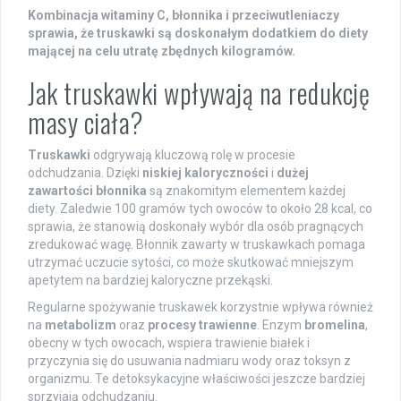
Kombinacja witaminy C, błonnika i przeciwutleniaczy
sprawia, że truskawki są doskonałym dodatkiem do diety
mającej na celu utratę zbędnych kilogramów.
Jak truskawki wpływają na redukcję
masy ciała?
Truskawki
odgrywają kluczową rolę w procesie
odchudzania. Dzięki
niskiej kaloryczności
i
dużej
zawartości błonnika
są znakomitym elementem każdej
diety. Zaledwie 100 gramów tych owoców to około 28 kcal, co
sprawia, że stanowią doskonały wybór dla osób pragnących
zredukować wagę. Błonnik zawarty w truskawkach pomaga
utrzymać uczucie sytości, co może skutkować mniejszym
apetytem na bardziej kaloryczne przekąski.
Regularne spożywanie truskawek korzystnie wpływa również
na
metabolizm
oraz
procesy trawienne
. Enzym
bromelina
,
obecny w tych owocach, wspiera trawienie białek i
przyczynia się do usuwania nadmiaru wody oraz toksyn z
organizmu. Te detoksykacyjne właściwości jeszcze bardziej
sprzyjają odchudzaniu.