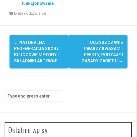
funkcjonowania
Dieta i odżywianie
Post
←
NATURALNA
OCZYSZCZANIE
navigation
REGENERACJA SKÓRY:
TWARZY KWASAMI:
KLUCZOWE METODY I
EFEKTY, RODZAJE I
SKŁADNIKI AKTYWNE
ZASADY ZABIEGU
→
Search
for:
Ostatnie wpisy