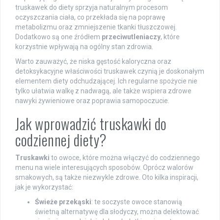
truskawek do diety sprzyja naturalnym procesom
oczyszczania ciała, co przekłada się na poprawę
metabolizmu oraz zmniejszenie tkanki tłuszczowej.
Dodatkowo są one źródłem
przeciwutleniaczy
, które
korzystnie wpływają na ogólny stan zdrowia.
Warto zauważyć, że niska gęstość kaloryczna oraz
detoksykacyjne właściwości truskawek czynią je doskonałym
elementem diety odchudzającej. Ich regularne spożycie nie
tylko ułatwia walkę z nadwagą, ale także wspiera zdrowe
nawyki żywieniowe oraz poprawia samopoczucie.
Jak wprowadzić truskawki do
codziennej diety?
Truskawki
to owoce, które można włączyć do codziennego
menu na wiele interesujących sposobów. Oprócz walorów
smakowych, są także niezwykle zdrowe. Oto kilka inspiracji,
jak je wykorzystać:
Świeże przekąski
: te soczyste owoce stanowią
świetną alternatywę dla słodyczy, można delektować