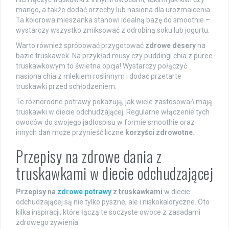
mango, a także dodać orzechy lub nasiona dla urozmaicenia.
Ta kolorowa mieszanka stanowi idealną bazę do smoothie –
wystarczy wszystko zmiksować z odrobiną soku lub jogurtu.
Warto również spróbować przygotować
zdrowe desery
na
bazie truskawek. Na przykład musy czy puddingi chia z puree
truskawkowym to świetna opcja! Wystarczy połączyć
nasiona chia z mlekiem roślinnym i dodać przetarte
truskawki przed schłodzeniem.
Te różnorodne potrawy pokazują, jak wiele zastosowań mają
truskawki w diecie odchudzającej. Regularne włączenie tych
owoców do swojego jadłospisu w formie smoothie oraz
innych dań może przynieść liczne
korzyści zdrowotne
.
Przepisy na zdrowe dania z
truskawkami w diecie odchudzającej
Przepisy na
zdrowe potrawy
z truskawkami
w diecie
odchudzającej są nie tylko pyszne, ale i niskokaloryczne. Oto
kilka inspiracji, które łączą te soczyste owoce z zasadami
zdrowego żywienia.