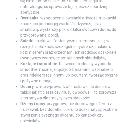
się nimi samodzielnie lub z dodatkiem jogurtu
naturalnego, co sprawi, że będą jeszcze bardziej
apetyczne,
Owsianka
: wzbogacenie owsianki o świeże truskawki
znacząco podnosi jej wartość odżywczą oraz
smakową, wystarczy pokroić kilka owoców i dodać do
przygotowanej porcji,
Sałatki
: truskawki fantastycznie komponują się w
różnych sałatkach, szczególnie tych z szpinakiem,
kozim serem oraz orzechami, ich słodkość doskonale
równoważy wytrawne smaki innych składników,
Koktajle i smoothie
: te owoce to idealny wybór do
smoothie, można je łączyć z bananami, szpinakiem
oraz mlekiem roślinnym lub jogurtem, tworząc pyszne
i pożywne napoje,
Desery
: warto wprowadzać truskawki do deserów
takich jak fit ciasta czy musy owocowe – to zdrowsza
alternatywa dla tradycyjnych słodkości,
Dżemy i sosy
: przygotowanie domowego dżemu z
truskawek bez dodatku cukru to doskonały sposób na
stworzenie pysznego akcentu do kanapek czy
naleśników.