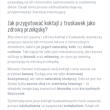
pozwalają na ich różnorodne zastosowanie w codziennej
diecie. Dzięki temu proces odchudzania staje się
przyjemniejszy i bardziej interesujący.
Jak przygotować koktajl z truskawek jako
zdrową przekąskę?
Aby stworzyć pyszny i zdrowy koktajl z truskawek, wystarczy
połączyć świeże lub mrożone owoce z różnorodnymi
dodatkami, takimi jak
jogurt naturalny
,
kefir
czy
mleko
roślinne
. Taki napój nie tylko jest niskokaloryczny, ale również
obfituje w
błonnik
oraz
witaminy
, co czyni go świetną
propozycją na zdrową przekąskę.
Możesz również wzbogacić swój koktajl o inne owoce, na
przykład
banany
. Dodają one nie tylko
kremowej
konsystencji
, ale także
naturalnej słodyczy
. Dobrze jest też
dodać łyżkę
nasion chia
lub
siemienia lnianego
– te
składniki zwiększają zawartość
błonnika
oraz
korzystnych
tłuszczów
.
Systematyczne picie koktajli truskawkowych może wspierać
proces
odchudzania
i przyspieszać
metabolizm
. Dzięki ich