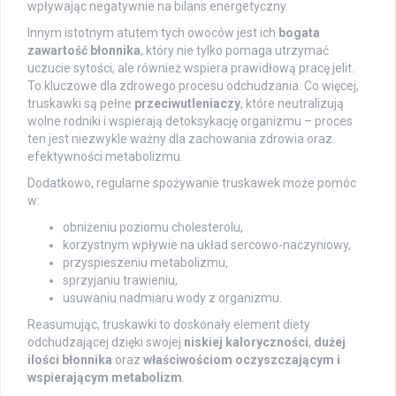
wpływając negatywnie na bilans energetyczny.
Innym istotnym atutem tych owoców jest ich
bogata
zawartość błonnika
, który nie tylko pomaga utrzymać
uczucie sytości, ale również wspiera prawidłową pracę jelit.
To kluczowe dla zdrowego procesu odchudzania. Co więcej,
truskawki są pełne
przeciwutleniaczy
, które neutralizują
wolne rodniki i wspierają detoksykację organizmu – proces
ten jest niezwykle ważny dla zachowania zdrowia oraz
efektywności metabolizmu.
Dodatkowo, regularne spożywanie truskawek może pomóc
w:
obniżeniu poziomu cholesterolu,
korzystnym wpływie na układ sercowo-naczyniowy,
przyspieszeniu metabolizmu,
sprzyjaniu trawieniu,
usuwaniu nadmiaru wody z organizmu.
Reasumując, truskawki to doskonały element diety
odchudzającej dzięki swojej
niskiej kaloryczności
,
dużej
ilości błonnika
oraz
właściwościom oczyszczającym i
wspierającym metabolizm
.