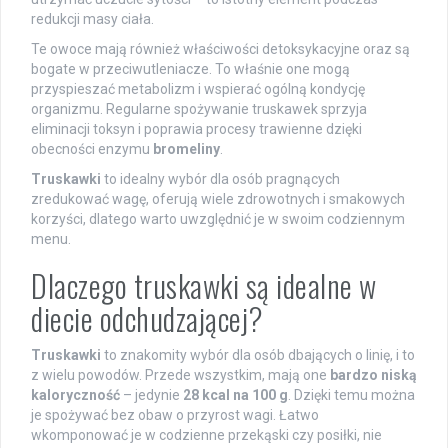
redukcji masy ciała.
Te owoce mają również właściwości detoksykacyjne oraz są
bogate w przeciwutleniacze. To właśnie one mogą
przyspieszać metabolizm i wspierać ogólną kondycję
organizmu. Regularne spożywanie truskawek sprzyja
eliminacji toksyn i poprawia procesy trawienne dzięki
obecności enzymu
bromeliny
.
Truskawki
to idealny wybór dla osób pragnących
zredukować wagę, oferują wiele zdrowotnych i smakowych
korzyści, dlatego warto uwzględnić je w swoim codziennym
menu.
Dlaczego truskawki są idealne w
diecie odchudzającej?
Truskawki
to znakomity wybór dla osób dbających o linię, i to
z wielu powodów. Przede wszystkim, mają one
bardzo niską
kaloryczność
– jedynie
28 kcal na 100 g
. Dzięki temu można
je spożywać bez obaw o przyrost wagi. Łatwo
wkomponować je w codzienne przekąski czy posiłki, nie