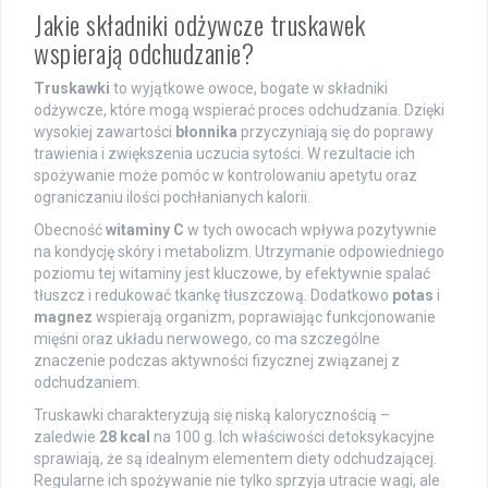
Jakie składniki odżywcze truskawek
wspierają odchudzanie?
Truskawki
to wyjątkowe owoce, bogate w składniki
odżywcze, które mogą wspierać proces odchudzania. Dzięki
wysokiej zawartości
błonnika
przyczyniają się do poprawy
trawienia i zwiększenia uczucia sytości. W rezultacie ich
spożywanie może pomóc w kontrolowaniu apetytu oraz
ograniczaniu ilości pochłanianych kalorii.
Obecność
witaminy C
w tych owocach wpływa pozytywnie
na kondycję skóry i metabolizm. Utrzymanie odpowiedniego
poziomu tej witaminy jest kluczowe, by efektywnie spalać
tłuszcz i redukować tkankę tłuszczową. Dodatkowo
potas
i
magnez
wspierają organizm, poprawiając funkcjonowanie
mięśni oraz układu nerwowego, co ma szczególne
znaczenie podczas aktywności fizycznej związanej z
odchudzaniem.
Truskawki charakteryzują się niską kalorycznością –
zaledwie
28 kcal
na 100 g. Ich właściwości detoksykacyjne
sprawiają, że są idealnym elementem diety odchudzającej.
Regularne ich spożywanie nie tylko sprzyja utracie wagi, ale