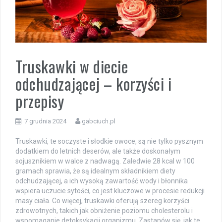
Truskawki w diecie
odchudzającej – korzyści i
przepisy
7 grudnia 2024
gabciuch.pl
Truskawki, te soczyste i słodkie owoce, są nie tylko pysznym
dodatkiem do letnich deserów, ale także doskonałym
sojusznikiem w walce z nadwagą. Zaledwie 28 kcal w 100
gramach sprawia, że są idealnym składnikiem diety
odchudzającej, a ich wysoką zawartość wody i błonnika
wspiera uczucie sytości, co jest kluczowe w procesie redukcji
masy ciała. Co więcej, truskawki oferują szereg korzyści
zdrowotnych, takich jak obniżenie poziomu cholesterolu i
wspomaganie detoksykacji organizmu. Zastanów się, jak te