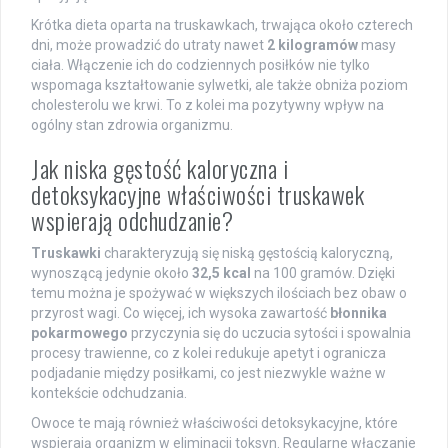
Krótka dieta oparta na truskawkach, trwająca około czterech
dni, może prowadzić do utraty nawet
2 kilogramów
masy
ciała. Włączenie ich do codziennych posiłków nie tylko
wspomaga kształtowanie sylwetki, ale także obniża poziom
cholesterolu we krwi. To z kolei ma pozytywny wpływ na
ogólny stan zdrowia organizmu.
Jak niska gęstość kaloryczna i
detoksykacyjne właściwości truskawek
wspierają odchudzanie?
Truskawki
charakteryzują się niską gęstością kaloryczną,
wynoszącą jedynie około
32,5 kcal
na 100 gramów. Dzięki
temu można je spożywać w większych ilościach bez obaw o
przyrost wagi. Co więcej, ich wysoka zawartość
błonnika
pokarmowego
przyczynia się do uczucia sytości i spowalnia
procesy trawienne, co z kolei redukuje apetyt i ogranicza
podjadanie między posiłkami, co jest niezwykle ważne w
kontekście odchudzania.
Owoce te mają również właściwości detoksykacyjne, które
wspierają organizm w eliminacji toksyn. Regularne włączanie