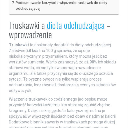
Podsumowanie korzyści z włączenia truskawek do diety
odchudzającej
Truskawki a
dieta odchudzająca
–
wprowadzenie
Truskawki
to doskonały dodatek do diety odchudzającej.
Zaledwie
28 kcal
na 100 g sprawia, że są one
niskokalorycznym przysmakiem, który można jeść bez
wyrzutów sumienia. Warto zaznaczyć, że aż
90%
ich składu
stanowi woda, co nie tylko wspomaga nawodnienie
organizmu, ale także przyczynia się do dłuższego uczucia
sytości. Te pyszne owoce nie tylko wspierają proces
odchudzania, lecz również dostarczają cennych składników
odżywczych.
Włączenie truskawek do codziennego jadłospisu może
przynieść korzyści każdemu, kto stara się zgubić zbędne
kilogramy. Dzięki niskiej gęstości kalorycznej można je
spożywać w większych ilościach bez obaw o nadmiar kalorii.
Dodatkowo błonnik zawarty w truskawkach pomaga dłużej
utrzymać uczucie sytości – to istotny element podczas