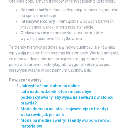
Oto kilka popularnych trendów w ramiączkach biustonoszy:
Koronki i hafty
– dodają elegancji i kobiecości, idealne
na specjalne okazje.
Intensywne kolory
– ramiączka w żywych barwach
przyciągają wzrok i energizują stylizację.
Ciekawe wzory
– ramiączka z printami, które
wyrażają osobowość użytkownika.
Te trendy nie tylko podkreślają indywidualność, ale również
wpływają na komfort noszenia biustonoszy. Warto pamiętać,
że odpowiednio dobrane ramiączka mogą znacząco
poprawić zarówno estetykę, jak i wygodę bielizny, co jest
niezwykle ważne w codziennym użytkowaniu.
Powiązane wpisy:
Jak wybrać tanie ubrania online
Lato nadchodzi wkrótce i musisz być
podekscytowany, aby wyjść na zewnątrz w słońcu,
prawda?
Moda damska na lato – najważniejsze trendy i
wskazówki jak je nosić
Moda na modne swetry: Trendy wśród wzorów i
materiałów