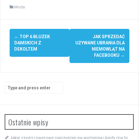
Moda
Post
←
TOP 6 BLUZEK
JAK SPRZEDAĆ
navigation
DAMSKICH Z
UŻYWANE UBRANIA DLA
DEKOLTEM
NIEMOWLĄT NA
FACEBOOKU
→
Search
for:
Ostatnie wpisy
Jakie części rowerowe najczęściej się wymienia i kiedy ma to