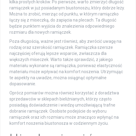
kilka prostych kroków. Po pierwsze, warto zmierzyć długość
ramiączek w już posiadanym biustonoszu, który dobrze leży.
Można to zrobić, mierząc od punktu, w którym ramiączko
łączy się z miseczką, do zapięcia na plecach. Ta długość
będzie punktem wyjścia do znalezienia odpowiedniego
rozmiaru dla nowych ramiączek.
Poza długością, ważne jest również, aby zwrócić uwagę na
rodzaj oraz szerokość ramiączek. Ramiączka szersze
najczęściej oferują lepsze wsparcie, zwłaszcza dla
większych miseczek. Warto także sprawdzić, z jakiego
materiału wykonane są ramiączka, ponieważ elastyczność
materiału może wpływać na komfort noszenia. Utrzymując
te aspekty na uwadze, można osiągnąć optymalne
dopasowanie.
Oprócz pomiarów można również korzystać z doradztwa
sprzedawców w sklepach bieliźnianych, którzy często
posiadają doświadczenie i wiedzę umożliwiającą trafne
dobranie ramiączek. Osobiste podejście do wyboru
ramiączek oraz ich rozmiaru może znacząco wpłynąć na
komfort noszenia biustonosza w codziennym życiu.