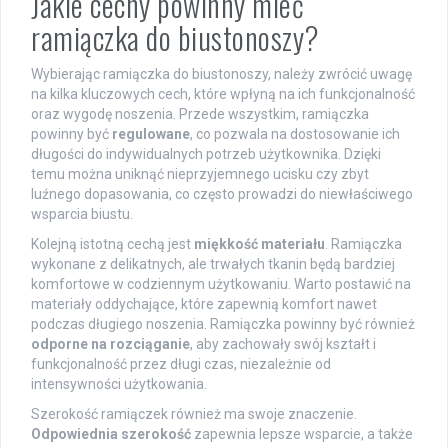
Jakie cechy powinny mieć
ramiączka do biustonoszy?
Wybierając ramiączka do biustonoszy, należy zwrócić uwagę
na kilka kluczowych cech, które wpłyną na ich funkcjonalność
oraz wygodę noszenia. Przede wszystkim, ramiączka
powinny być
regulowane
, co pozwala na dostosowanie ich
długości do indywidualnych potrzeb użytkownika. Dzięki
temu można uniknąć nieprzyjemnego ucisku czy zbyt
luźnego dopasowania, co często prowadzi do niewłaściwego
wsparcia biustu.
Kolejną istotną cechą jest
miękkość materiału
. Ramiączka
wykonane z delikatnych, ale trwałych tkanin będą bardziej
komfortowe w codziennym użytkowaniu. Warto postawić na
materiały oddychające, które zapewnią komfort nawet
podczas długiego noszenia. Ramiączka powinny być również
odporne na rozciąganie
, aby zachowały swój kształt i
funkcjonalność przez długi czas, niezależnie od
intensywności użytkowania.
Szerokość ramiączek również ma swoje znaczenie.
Odpowiednia szerokość
zapewnia lepsze wsparcie, a także