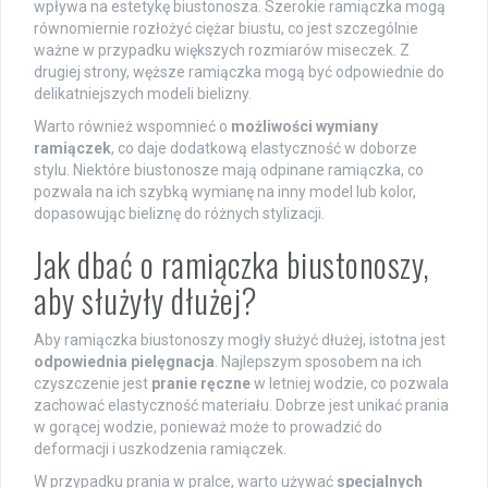
wpływa na estetykę biustonosza. Szerokie ramiączka mogą
równomiernie rozłożyć ciężar biustu, co jest szczególnie
ważne w przypadku większych rozmiarów miseczek. Z
drugiej strony, węższe ramiączka mogą być odpowiednie do
delikatniejszych modeli bielizny.
Warto również wspomnieć o
możliwości wymiany
ramiączek
, co daje dodatkową elastyczność w doborze
stylu. Niektóre biustonosze mają odpinane ramiączka, co
pozwala na ich szybką wymianę na inny model lub kolor,
dopasowując bieliznę do różnych stylizacji.
Jak dbać o ramiączka biustonoszy,
aby służyły dłużej?
Aby ramiączka biustonoszy mogły służyć dłużej, istotna jest
odpowiednia pielęgnacja
. Najlepszym sposobem na ich
czyszczenie jest
pranie ręczne
w letniej wodzie, co pozwala
zachować elastyczność materiału. Dobrze jest unikać prania
w gorącej wodzie, ponieważ może to prowadzić do
deformacji i uszkodzenia ramiączek.
W przypadku prania w pralce, warto używać
specjalnych