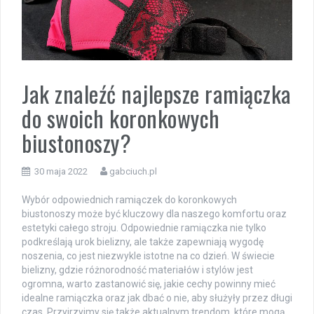
Jak znaleźć najlepsze ramiączka
do swoich koronkowych
biustonoszy?
30 maja 2022
gabciuch.pl
Wybór odpowiednich ramiączek do koronkowych
biustonoszy może być kluczowy dla naszego komfortu oraz
estetyki całego stroju. Odpowiednie ramiączka nie tylko
podkreślają urok bielizny, ale także zapewniają wygodę
noszenia, co jest niezwykle istotne na co dzień. W świecie
bielizny, gdzie różnorodność materiałów i stylów jest
ogromna, warto zastanowić się, jakie cechy powinny mieć
idealne ramiączka oraz jak dbać o nie, aby służyły przez długi
czas. Przyjrzyjmy się także aktualnym trendom, które mogą