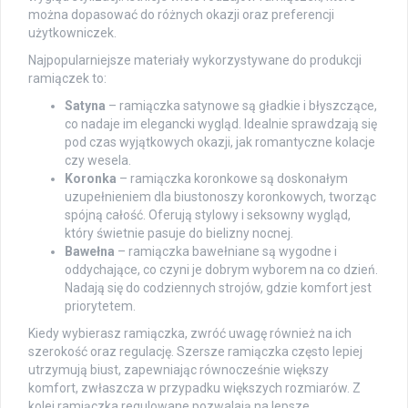
można dopasować do różnych okazji oraz preferencji
użytkowniczek.
Najpopularniejsze materiały wykorzystywane do produkcji
ramiączek to:
Satyna
– ramiączka satynowe są gładkie i błyszczące,
co nadaje im elegancki wygląd. Idealnie sprawdzają się
pod czas wyjątkowych okazji, jak romantyczne kolacje
czy wesela.
Koronka
– ramiączka koronkowe są doskonałym
uzupełnieniem dla biustonoszy koronkowych, tworząc
spójną całość. Oferują stylowy i seksowny wygląd,
który świetnie pasuje do bielizny nocnej.
Bawełna
– ramiączka bawełniane są wygodne i
oddychające, co czyni je dobrym wyborem na co dzień.
Nadają się do codziennych strojów, gdzie komfort jest
priorytetem.
Kiedy wybierasz ramiączka, zwróć uwagę również na ich
szerokość oraz regulację. Szersze ramiączka często lepiej
utrzymują biust, zapewniając równocześnie większy
komfort, zwłaszcza w przypadku większych rozmiarów. Z
kolei ramiączka regulowane pozwalają na lepsze