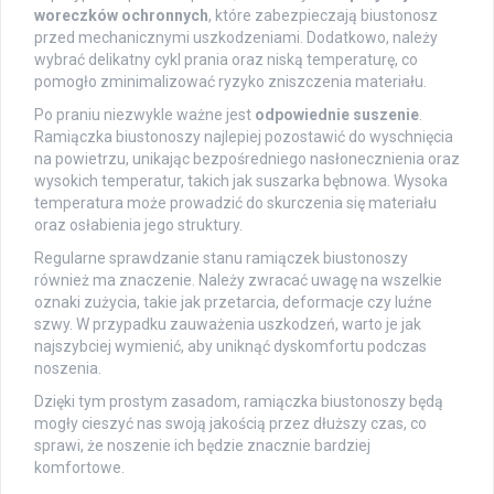
woreczków ochronnych
, które zabezpieczają biustonosz
przed mechanicznymi uszkodzeniami. Dodatkowo, należy
wybrać delikatny cykl prania oraz niską temperaturę, co
pomogło zminimalizować ryzyko zniszczenia materiału.
Po praniu niezwykle ważne jest
odpowiednie suszenie
.
Ramiączka biustonoszy najlepiej pozostawić do wyschnięcia
na powietrzu, unikając bezpośredniego nasłonecznienia oraz
wysokich temperatur, takich jak suszarka bębnowa. Wysoka
temperatura może prowadzić do skurczenia się materiału
oraz osłabienia jego struktury.
Regularne sprawdzanie stanu ramiączek biustonoszy
również ma znaczenie. Należy zwracać uwagę na wszelkie
oznaki zużycia, takie jak przetarcia, deformacje czy luźne
szwy. W przypadku zauważenia uszkodzeń, warto je jak
najszybciej wymienić, aby uniknąć dyskomfortu podczas
noszenia.
Dzięki tym prostym zasadom, ramiączka biustonoszy będą
mogły cieszyć nas swoją jakością przez dłuższy czas, co
sprawi, że noszenie ich będzie znacznie bardziej
komfortowe.