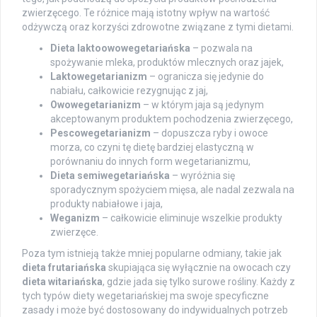
zwierzęcego. Te różnice mają istotny wpływ na wartość
odżywczą oraz korzyści zdrowotne związane z tymi dietami.
Dieta laktoowowegetariańska
– pozwala na
spożywanie mleka, produktów mlecznych oraz jajek,
Laktowegetarianizm
– ogranicza się jedynie do
nabiału, całkowicie rezygnując z jaj,
Owowegetarianizm
– w którym jaja są jedynym
akceptowanym produktem pochodzenia zwierzęcego,
Pescowegetarianizm
– dopuszcza ryby i owoce
morza, co czyni tę dietę bardziej elastyczną w
porównaniu do innych form wegetarianizmu,
Dieta semiwegetariańska
– wyróżnia się
sporadycznym spożyciem mięsa, ale nadal zezwala na
produkty nabiałowe i jaja,
Weganizm
– całkowicie eliminuje wszelkie produkty
zwierzęce.
Poza tym istnieją także mniej popularne odmiany, takie jak
dieta frutariańska
skupiająca się wyłącznie na owocach czy
dieta witariańska
, gdzie jada się tylko surowe rośliny. Każdy z
tych typów diety wegetariańskiej ma swoje specyficzne
zasady i może być dostosowany do indywidualnych potrzeb