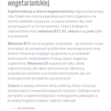
wegetariańskiej
Suplementacja w diecie wegetariańskiej
odgrywa kluczową
rolę. Dzięki niej można zaspokoić potrzeby organizmu na
istotne składniki odżywcze, co bywa niełatwe dla osób
przyjmujących tę formę żywienia. Często brakuje im
odpowiednich ilości
witaminy B12
,
D3
,
żelaza
oraz
jodu
tylko
z pożywienia.
Witamina B12
ma szczególne znaczenie – jej niedobór może
prowadzić do poważnych problemów neurologicznych oraz
anemii. Ponieważ znajduje się głównie w produktach
zwierzęcych, wegetarianie muszą często sięgać po
suplementy.
Witamina D3
wspiera nie tylko układ
odpornościowy, ale także zdrowie kości. Można ją
pozyskiwać zarówno z promieni słonecznych, jak i ze
wzbogaconych produktów spożywczych.
Żelazo
to kolejny element diety roślinnej, który może być
dostarczany w niewystarczających ilościach. Dlatego warto
pomyśleć o suplementacji lub o wzbogaceniu jadłospisu o
produkty bogate w żelazo roślinne, takie jak:
soczewica,