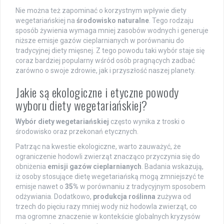
Nie można też zapominać o korzystnym wpływie diety
wegetariańskiej na
środowisko naturalne
. Tego rodzaju
sposób żywienia wymaga mniej zasobów wodnych i generuje
niższe emisje gazów cieplarnianych w porównaniu do
tradycyjnej diety mięsnej. Z tego powodu taki wybór staje się
coraz bardziej popularny wśród osób pragnących zadbać
zarówno o swoje zdrowie, jak i przyszłość naszej planety.
Jakie są ekologiczne i etyczne powody
wyboru diety wegetariańskiej?
Wybór diety wegetariańskiej
często wynika z troski o
środowisko oraz przekonań etycznych.
Patrząc na kwestie ekologiczne, warto zauważyć, że
ograniczenie hodowli zwierząt znacząco przyczynia się do
obniżenia
emisji gazów cieplarnianych
. Badania wskazują,
iż osoby stosujące dietę wegetariańską mogą zmniejszyć te
emisje nawet o
35%
w porównaniu z tradycyjnym sposobem
odżywiania. Dodatkowo,
produkcja roślinna
zużywa od
trzech do pięciu razy mniej wody niż hodowla zwierząt, co
ma ogromne znaczenie w kontekście globalnych kryzysów