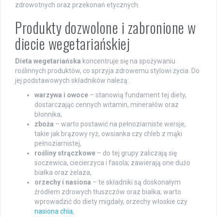
zdrowotnych oraz przekonań etycznych.
Produkty dozwolone i zabronione w
diecie wegetariańskiej
Dieta wegetariańska
koncentruje się na spożywaniu
roślinnych produktów, co sprzyja zdrowemu stylowi życia. Do
jej podstawowych składników należą:
warzywa i owoce
– stanowią fundament tej diety,
dostarczając cennych witamin, minerałów oraz
błonnika,
zboża
– warto postawić na pełnoziarniste wersje,
takie jak brązowy ryż, owsianka czy chleb z mąki
pełnoziarnistej,
rośliny strączkowe
– do tej grupy zaliczają się
soczewica, ciecierzyca i fasola; zawierają one dużo
białka oraz żelaza,
orzechy i nasiona
– te składniki są doskonałym
źródłem zdrowych tłuszczów oraz białka; warto
wprowadzić do diety migdały, orzechy włoskie czy
nasiona chia
,