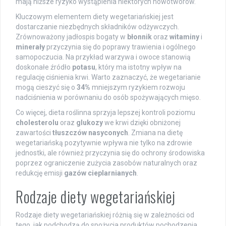
mają niższe ryzyko wystąpienia niektórych nowotworów.
Kluczowym elementem diety wegetariańskiej jest
dostarczanie niezbędnych składników odżywczych.
Zrównoważony jadłospis bogaty w
błonnik
oraz
witaminy
i
minerały
przyczynia się do poprawy trawienia i ogólnego
samopoczucia. Na przykład warzywa i owoce stanowią
doskonałe źródło
potasu
, który ma istotny wpływ na
regulację ciśnienia krwi. Warto zaznaczyć, że wegetarianie
mogą cieszyć się o
34%
mniejszym ryzykiem rozwoju
nadciśnienia w porównaniu do osób spożywających mięso.
Co więcej, dieta roślinna sprzyja lepszej kontroli poziomu
cholesterolu
oraz
glukozy
we krwi dzięki obniżonej
zawartości
tłuszczów nasyconych
. Zmiana na dietę
wegetariańską pozytywnie wpływa nie tylko na zdrowie
jednostki, ale również przyczynia się do ochrony środowiska
poprzez ograniczenie zużycia zasobów naturalnych oraz
redukcję emisji
gazów cieplarnianych
.
Rodzaje diety wegetariańskiej
Rodzaje diety wegetariańskiej różnią się w zależności od
tego, jak podchodzą do spożycia produktów pochodzenia