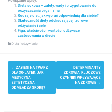
Powiązane wpisy:
Dieta sokowa – zalety, wady i przygotowanie do
oczyszczania organizmu
Rodzaje diet: jak wybrać odpowiednią dla siebie?
Skuteczność diety odchudzającej: zdrowe
odżywianie i cele
Figa: właściwości, wartości odżywcze i
zastosowania w diecie
Dieta i odżywianie
Post
←
ZABIEGI NA TWARZ
DETERMINANTY
navigation
DLA 30-LATEK: JAK
ZDROWIA: KLUCZOWE
MEDYCYNA
CZYNNIKI WPŁYWAJĄCE
ESTETYCZNA
NA ZDROWIE
→
ODMŁADZA SKÓRĘ?