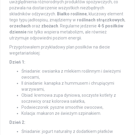
uwzględnienia różnorodnych produktów spożywczych, co
pozwala na dostarczenie wszystkich niezbędnych
składników odżywczych.
Białko roślinne
, kluczowy element
tego typu jadłospisu, znajdziemy w
roślinach strączkowych
,
orzechach
oraz
zbożach
. Regularne jedzenie
4-5 posiłków
dziennie
nie tylko wspiera metabolizm, ale również
utrzymuje odpowiedni poziom energii.
Przygotowałem przykładowy plan posiłków na diecie
wegetariańskiej:
Dzień 1:
Śniadanie: owsianka z mlekiem roślinnym i świeżymi
owocami,
II śniadanie: kanapka z hummusem i chrupiącymi
warzywami,
Obiad: kremowa zupa dyniowa, soczyste kotlety z
soczewicy oraz kolorowa sałatka,
Podwieczorek: pyszne smoothie owocowe,
Kolacja: makaron ze świeżym szpinakiem.
Dzień 2:
Śniadanie: jogurt naturalny z dodatkiem płatków