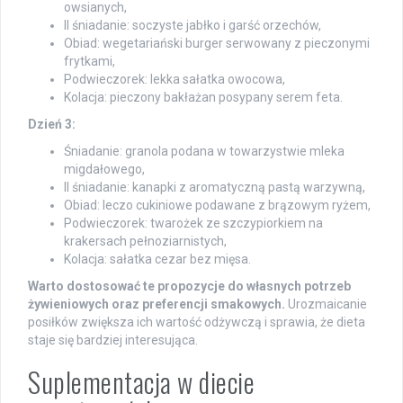
owsianych,
II śniadanie: soczyste jabłko i garść orzechów,
Obiad: wegetariański burger serwowany z pieczonymi
frytkami,
Podwieczorek: lekka sałatka owocowa,
Kolacja: pieczony bakłażan posypany serem feta.
Dzień 3:
Śniadanie: granola podana w towarzystwie mleka
migdałowego,
II śniadanie: kanapki z aromatyczną pastą warzywną,
Obiad: leczo cukiniowe podawane z brązowym ryżem,
Podwieczorek: twarożek ze szczypiorkiem na
krakersach pełnoziarnistych,
Kolacja: sałatka cezar bez mięsa.
Warto dostosować te propozycje do własnych potrzeb
żywieniowych oraz preferencji smakowych.
Urozmaicanie
posiłków zwiększa ich wartość odżywczą i sprawia, że dieta
staje się bardziej interesująca.
Suplementacja w diecie