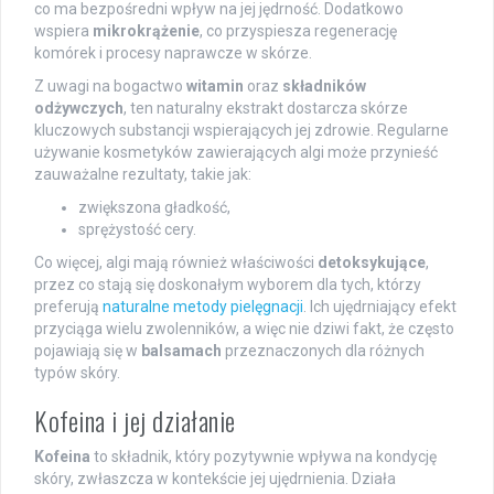
co ma bezpośredni wpływ na jej jędrność. Dodatkowo
wspiera
mikrokrążenie
, co przyspiesza regenerację
komórek i procesy naprawcze w skórze.
Z uwagi na bogactwo
witamin
oraz
składników
odżywczych
, ten naturalny ekstrakt dostarcza skórze
kluczowych substancji wspierających jej zdrowie. Regularne
używanie kosmetyków zawierających algi może przynieść
zauważalne rezultaty, takie jak:
zwiększona gładkość,
sprężystość cery.
Co więcej, algi mają również właściwości
detoksykujące
,
przez co stają się doskonałym wyborem dla tych, którzy
preferują
naturalne metody pielęgnacji
. Ich ujędrniający efekt
przyciąga wielu zwolenników, a więc nie dziwi fakt, że często
pojawiają się w
balsamach
przeznaczonych dla różnych
typów skóry.
Kofeina i jej działanie
Kofeina
to składnik, który pozytywnie wpływa na kondycję
skóry, zwłaszcza w kontekście jej ujędrnienia. Działa