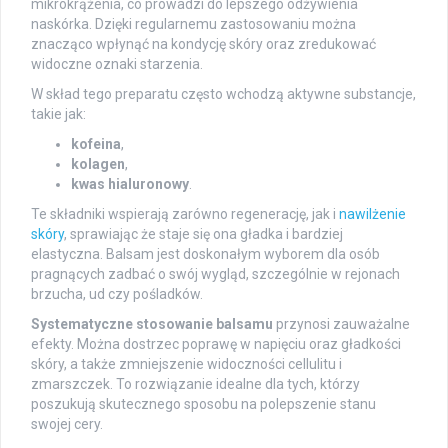
mikrokrążenia, co prowadzi do lepszego odżywienia
naskórka. Dzięki regularnemu zastosowaniu można
znacząco wpłynąć na kondycję skóry oraz zredukować
widoczne oznaki starzenia.
W skład tego preparatu często wchodzą aktywne substancje,
takie jak:
kofeina
,
kolagen
,
kwas hialuronowy
.
Te składniki wspierają zarówno regenerację, jak i
nawilżenie
skóry
, sprawiając że staje się ona gładka i bardziej
elastyczna. Balsam jest doskonałym wyborem dla osób
pragnących zadbać o swój wygląd, szczególnie w rejonach
brzucha, ud czy pośladków.
Systematyczne stosowanie balsamu
przynosi zauważalne
efekty. Można dostrzec poprawę w napięciu oraz gładkości
skóry, a także zmniejszenie widoczności cellulitu i
zmarszczek. To rozwiązanie idealne dla tych, którzy
poszukują skutecznego sposobu na polepszenie stanu
swojej cery.