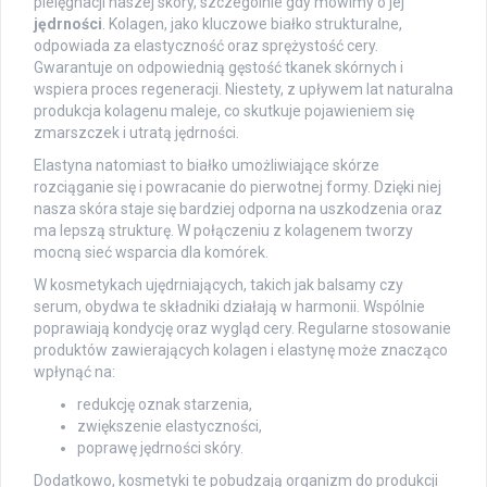
pielęgnacji naszej skóry, szczególnie gdy mówimy o jej
jędrności
. Kolagen, jako kluczowe białko strukturalne,
odpowiada za elastyczność oraz sprężystość cery.
Gwarantuje on odpowiednią gęstość tkanek skórnych i
wspiera proces regeneracji. Niestety, z upływem lat naturalna
produkcja kolagenu maleje, co skutkuje pojawieniem się
zmarszczek i utratą jędrności.
Elastyna natomiast to białko umożliwiające skórze
rozciąganie się i powracanie do pierwotnej formy. Dzięki niej
nasza skóra staje się bardziej odporna na uszkodzenia oraz
ma lepszą strukturę. W połączeniu z kolagenem tworzy
mocną sieć wsparcia dla komórek.
W kosmetykach ujędrniających, takich jak balsamy czy
serum, obydwa te składniki działają w harmonii. Wspólnie
poprawiają kondycję oraz wygląd cery. Regularne stosowanie
produktów zawierających kolagen i elastynę może znacząco
wpłynąć na:
redukcję oznak starzenia,
zwiększenie elastyczności,
poprawę jędrności skóry.
Dodatkowo, kosmetyki te pobudzają organizm do produkcji