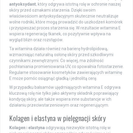
antyoksydant
, który odgrywa istotną rolę w ochronie naszej
skóry przed oznakami starzenia. Dzięki swoim
właściwościom antyoksydacyjnym skutecznie neutralizuje
wolne rodniki, które mogą prowadzić do uszkodzeń komórek
i przyspieszać proces starzenia się. W rezultacie witamina E
wspiera regenerację tkanek, co pozytywnie wpływa na
wygląd blizn oraz rozstępów.
Ta witamina działa również na barierę hydrolipidową,
wzmacniając naturalną osłonę skóry przed szkodliwymi
czynnikami zewnętrznymi. Co więcej, ma zdolność
pochłaniania promieniowania UV, co spowalnia fotostarzenie.
Regularne stosowanie kosmetyków zawierających witaminę
E może pomóc osiągnąć gładką i jednolitą cerę.
W przypadku balsamów ujędrniających witamina E odgrywa
kluczową rolę nie tylko jako aktywny składnik poprawiający
kondycję skóry, ale także wspiera inne substancje w ich
działaniu przeciwstarzeniowym oraz regenerującym.
Kolagen i elastyna w pielęgnacji skóry
Kolagen
i
elastyna
odgrywają niezwykle istotną rolę w