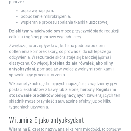
poprzez:
poprawę napięcia,
pobudzenie mikrokrążenia,
wspieranie procesu spalania tkanki tłuszczowej.
Dzięki tym właściwościom
może przyczynić się do redukcji
cellulitu i ogólnej poprawy wyglądu cery.
Zwiększając przepływ krwi, kofeina podnosi poziom
dotlenienia komórek skóry, co prowadzi do ich lepszego
odżywienia. W rezultacie skóra staje się bardziej jędrna i
elastyczna. Co więcej,
kofeina działa również jako silny
antyoksydant
, pomagając w walce z wolnymi rodnikami i
spowalniając proces starzenia.
W kosmetykach ujędrniających najczęściej znajdziemy ją w
postaci ekstraktów z kawy lub zielonej herbaty.
Regularne
stosowanie produktów pielęgnacyjnych
zawierających ten
składnik może przynieść zauważalne efekty już po kilku
tygodniach używania.
Witamina E jako antyoksydant
Witamina E
, często nazywana eliksirem młodości, to potężny