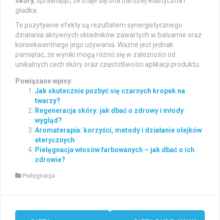
skóry
, sprawiając, że staje się ona bardziej elastyczna i
gładka.
Te pozytywne efekty są rezultatem synergistycznego
działania aktywnych składników zawartych w balsamie oraz
konsekwentnego jego używania. Ważne jest jednak
pamiętać, że wyniki mogą różnić się w zależności od
unikalnych cech skóry oraz częstotliwości aplikacji produktu.
Powiązane wpisy:
Jak skutecznie pozbyć się czarnych kropek na
twarzy?
Regeneracja skóry: jak dbać o zdrowy i młody
wygląd?
Aromaterapia: korzyści, metody i działanie olejków
eterycznych
Pielęgnacja włosów farbowanych – jak dbać o ich
zdrowie?
Pielęgnacja
Post