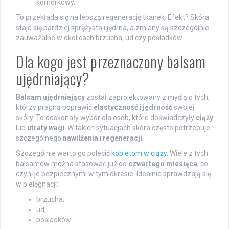
komórkowy.
To przekłada się na lepszą regenerację tkanek. Efekt? Skóra
staje się bardziej sprężysta i jędrna, a zmiany są szczególnie
zauważalne w okolicach brzucha, ud czy pośladków.
Dla kogo jest przeznaczony balsam
ujędrniający?
Balsam ujędrniający
został zaprojektowany z myślą o tych,
którzy pragną poprawić
elastyczność
i
jędrność
swojej
skóry. To doskonały wybór dla osób, które doświadczyły
ciąży
lub
utraty wagi
. W takich sytuacjach skóra często potrzebuje
szczególnego
nawilżenia
i
regeneracji
.
Szczególnie warto go polecić
kobietom w ciąży
. Wiele z tych
balsamów można stosować już od
czwartego miesiąca
, co
czyni je bezpiecznymi w tym okresie. Idealnie sprawdzają się
w pielęgnacji:
brzucha,
ud,
pośladków.