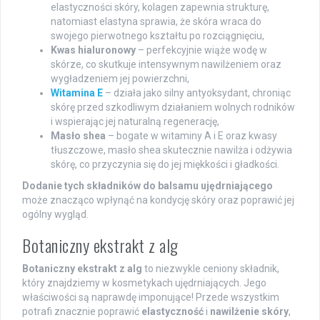
elastyczności skóry, kolagen zapewnia strukturę,
natomiast elastyna sprawia, że skóra wraca do
swojego pierwotnego kształtu po rozciągnięciu,
Kwas hialuronowy
– perfekcyjnie wiąże wodę w
skórze, co skutkuje intensywnym nawilżeniem oraz
wygładzeniem jej powierzchni,
Witamina E
– działa jako silny antyoksydant, chroniąc
skórę przed szkodliwym działaniem wolnych rodników
i wspierając jej naturalną regenerację,
Masło shea
– bogate w witaminy A i E oraz kwasy
tłuszczowe, masło shea skutecznie nawilża i odżywia
skórę, co przyczynia się do jej miękkości i gładkości.
Dodanie tych składników do balsamu ujędrniającego
może znacząco wpłynąć na kondycję skóry oraz poprawić jej
ogólny wygląd.
Botaniczny ekstrakt z alg
Botaniczny ekstrakt z alg
to niezwykle ceniony składnik,
który znajdziemy w kosmetykach ujędrniających. Jego
właściwości są naprawdę imponujące! Przede wszystkim
potrafi znacznie poprawić
elastyczność
i
nawilżenie skóry
,