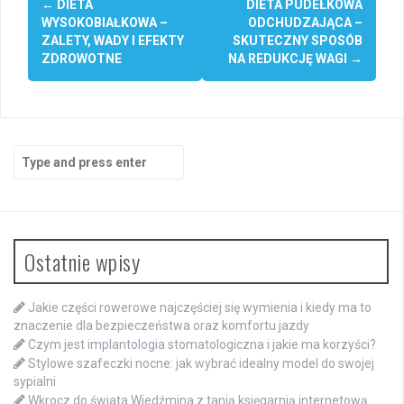
←
DIETA
DIETA PUDEŁKOWA
navigation
WYSOKOBIAŁKOWA –
ODCHUDZAJĄCA –
ZALETY, WADY I EFEKTY
SKUTECZNY SPOSÓB
ZDROWOTNE
NA REDUKCJĘ WAGI
→
Search
for:
Ostatnie wpisy
Jakie części rowerowe najczęściej się wymienia i kiedy ma to
znaczenie dla bezpieczeństwa oraz komfortu jazdy
Czym jest implantologia stomatologiczna i jakie ma korzyści?
Stylowe szafeczki nocne: jak wybrać idealny model do swojej
sypialni
Wkrocz do świata Wiedźmina z tanią księgarnią internetową