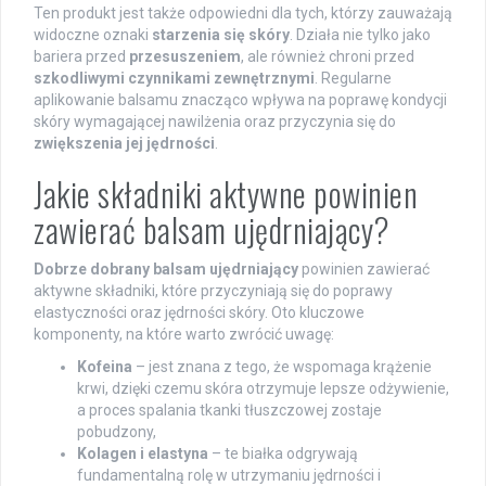
Ten produkt jest także odpowiedni dla tych, którzy zauważają
widoczne oznaki
starzenia się skóry
. Działa nie tylko jako
bariera przed
przesuszeniem
, ale również chroni przed
szkodliwymi czynnikami zewnętrznymi
. Regularne
aplikowanie balsamu znacząco wpływa na poprawę kondycji
skóry wymagającej nawilżenia oraz przyczynia się do
zwiększenia jej jędrności
.
Jakie składniki aktywne powinien
zawierać balsam ujędrniający?
Dobrze dobrany balsam ujędrniający
powinien zawierać
aktywne składniki, które przyczyniają się do poprawy
elastyczności oraz jędrności skóry. Oto kluczowe
komponenty, na które warto zwrócić uwagę:
Kofeina
– jest znana z tego, że wspomaga krążenie
krwi, dzięki czemu skóra otrzymuje lepsze odżywienie,
a proces spalania tkanki tłuszczowej zostaje
pobudzony,
Kolagen i elastyna
– te białka odgrywają
fundamentalną rolę w utrzymaniu jędrności i