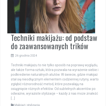
Techniki makijażu: od podstaw
do zaawansowanych trików
26 grudnia 2024
Techniki makijażu to nie tylko sposób na poprawę wyglądu,
ale także forma sztuki, która pozwala na wyrażenie siebie i
podkreślenie naturalnych atutów. W świecie, gdzie makijaż
stał się nieodłącznym elementem codziennej rutyny, warto
zgłębić różnorodność metod, które pozwalają na
osiągnięcie różnych efektów. Od subtelnych akcentów po
odważne, wyraziste stylizacje – każdy z nas może znaleźć
[…]
Makijaż i stylizacja