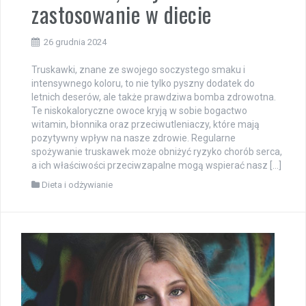
zastosowanie w diecie
26 grudnia 2024
Truskawki, znane ze swojego soczystego smaku i
intensywnego koloru, to nie tylko pyszny dodatek do
letnich deserów, ale także prawdziwa bomba zdrowotna.
Te niskokaloryczne owoce kryją w sobie bogactwo
witamin, błonnika oraz przeciwutleniaczy, które mają
pozytywny wpływ na nasze zdrowie. Regularne
spożywanie truskawek może obniżyć ryzyko chorób serca,
a ich właściwości przeciwzapalne mogą wspierać nasz […]
Dieta i odżywianie