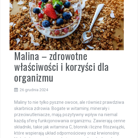
Malina – zdrowotne
właściwości i korzyści dla
organizmu
26 grudnia 2024
Maliny to nie tylko pyszne owoce, ale również prawdziwa
skarbnica zdrowia. Bogate w witaminy, minerały i
przeciwutleniacze, mają pozytywny wpływ na niemal
każdą sferę funkcjonowania organizmu. Zawierają cenne
składniki, takie jak witamina C, błonnik i liczne fitozwiązki,
które wspierają układ odpornościowy oraz krwionośny.