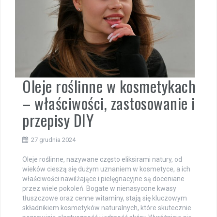
Oleje roślinne w kosmetykach
– właściwości, zastosowanie i
przepisy DIY
27 grudnia 2024
Oleje roślinne, nazywane często eliksirami natury, od
wieków cieszą się dużym uznaniem w kosmetyce, a ich
właściwości nawilżające i pielęgnacyjne są doceniane
przez wiele pokoleń. Bogate w nienasycone kwasy
tłuszczowe oraz cenne witaminy, stają się kluczowym
składnikiem kosmetyków naturalnych, które skutecznie