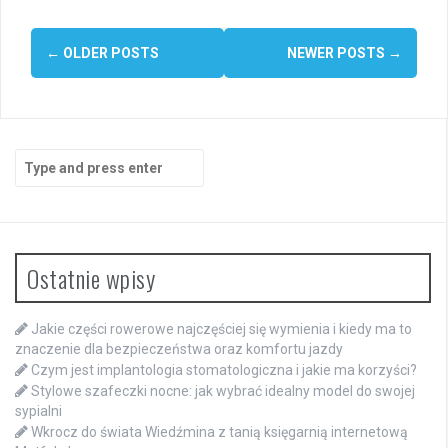
Posts
←
OLDER POSTS
NEWER POSTS
→
navigation
Search
for:
Ostatnie wpisy
Jakie części rowerowe najczęściej się wymienia i kiedy ma to
znaczenie dla bezpieczeństwa oraz komfortu jazdy
Czym jest implantologia stomatologiczna i jakie ma korzyści?
Stylowe szafeczki nocne: jak wybrać idealny model do swojej
sypialni
Wkrocz do świata Wiedźmina z tanią księgarnią internetową